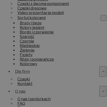
Czapki z dwoma pomponami
Czapki dresowe
Video prezentacja modeli
Sortuj kolorami
Brązy i beże
Kolory jesieni
Bordo i czerwienie
Szarość
Czernie
Niebieskie
Zielenie
Fiolety
Róże i pomarańcze
Kolorowy
Dla firm
Czapki
Kontakt
O nas
O nas i seniorkach
FAQ