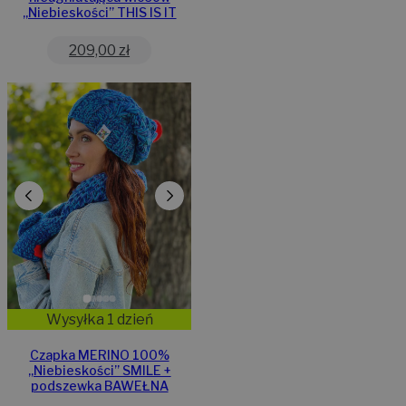
,,Niebieskości” THIS IS IT
209,00
zł
Wysyłka 1 dzień
Czapka MERINO 100%
,,Niebieskości” SMILE +
podszewka BAWEŁNA