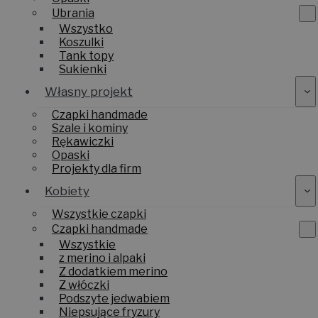
Ubrania
Wszystko
Koszulki
Tank topy
Sukienki
Własny projekt
Czapki handmade
Szale i kominy
Rękawiczki
Opaski
Projekty dla firm
Kobiety
Wszystkie czapki
Czapki handmade
Wszystkie
z merino i alpaki
Z dodatkiem merino
Z włóczki
Podszyte jedwabiem
Niepsujące fryzury