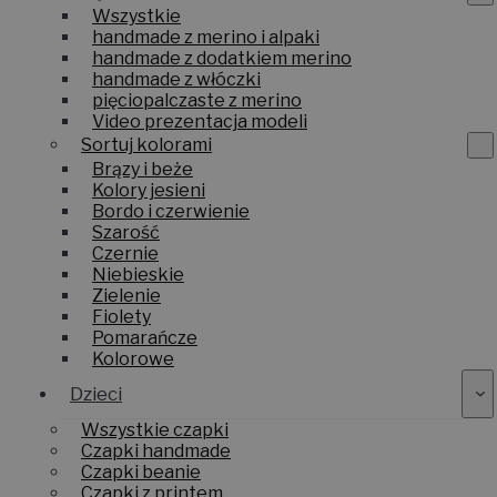
Wszystkie
handmade z merino i alpaki
handmade z dodatkiem merino
handmade z włóczki
pięciopalczaste z merino
Video prezentacja modeli
Sortuj kolorami
Brązy i beże
Kolory jesieni
Bordo i czerwienie
Szarość
Czernie
Niebieskie
Zielenie
Fiolety
Pomarańcze
Kolorowe
Dzieci
Wszystkie czapki
Czapki handmade
Czapki beanie
Czapki z printem