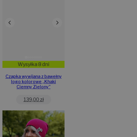
Wysyłka 8 dni
Czapka wywijana z bawełny
logo kolorowe „Khaki
Ciemny Zielony”
139,00
zł