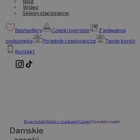
Blog
Wideo
Sklepy stacjonarne
Bestsellery
Czapki oversize
Z jedwabną
podszewką
Poradnik czapkowicza
Twoje konto
Kontakt
Brain Inside
/
Sklep z czapkami
/
Czapki
/
Damskie czapki
Damskie