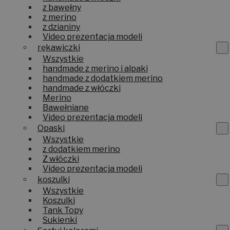
z bawełny
z merino
z dzianiny
Video prezentacja modeli
rękawiczki
Wszystkie
handmade z merino i alpaki
handmade z dodatkiem merino
handmade z włóczki
Merino
Bawełniane
Video prezentacja modeli
Opaski
Wszystkie
z dodatkiem merino
Z włóczki
Video prezentacja modeli
koszulki
Wszystkie
Koszulki
Tank Topy
Sukienki