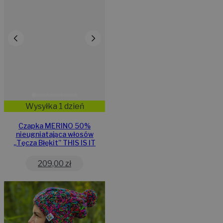
Wysyłka 1 dzień
Czapka MERINO 50%
nieugniatająca włosów
„Tęcza Błękit” THIS IS IT
209,00
zł