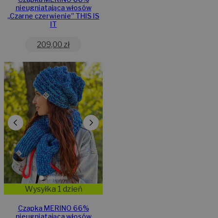
nieugniatająca włosów
,,Czarne czerwienie” THIS IS
IT
209,00
zł
Wysyłka 1 dzień
Czapka MERINO 66%
nieugniatająca włosów