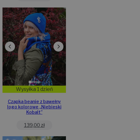
Wysyłka 1 dzień
Czapka beanie z bawełny
logo kolorowe „Niebieski
Kobalt”
139,00
zł