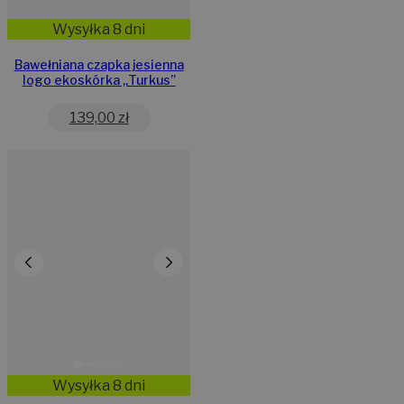
Wysyłka 8 dni
Bawełniana czapka jesienna
logo ekoskórka „Turkus”
139,00
zł
Wysyłka 8 dni