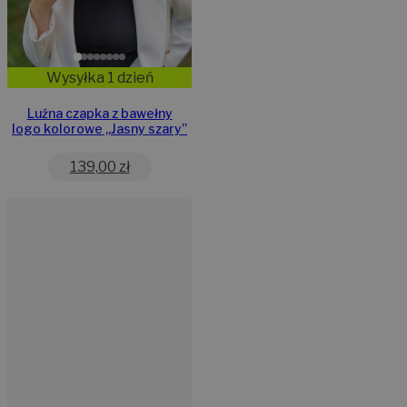
Wysyłka 1 dzień
Luźna czapka z bawełny
logo kolorowe „Jasny szary”
139,00
zł