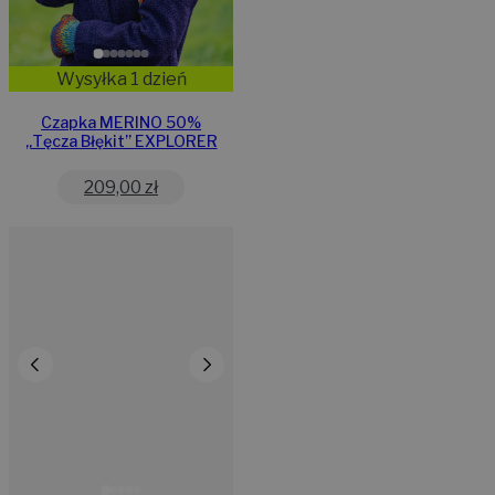
Wysyłka 1 dzień
Czapka MERINO 50%
„Tęcza Błękit” EXPLORER
209,00
zł