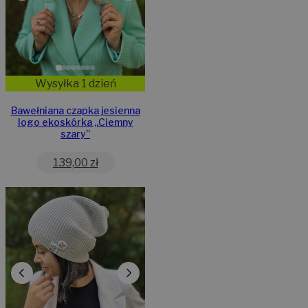
Wysyłka 1 dzień
Bawełniana czapka jesienna
logo ekoskórka „Ciemny
szary”
139,00
zł