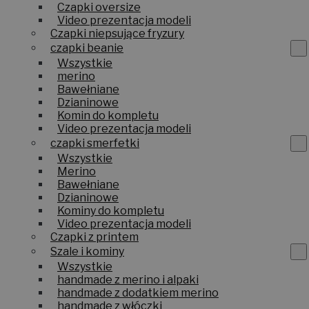
Czapki oversize
Video prezentacja modeli
Czapki niepsujące fryzury
czapki beanie
Wszystkie
merino
Bawełniane
Dzianinowe
Komin do kompletu
Video prezentacja modeli
czapki smerfetki
Wszystkie
Merino
Bawełniane
Dzianinowe
Kominy do kompletu
Video prezentacja modeli
Czapki z printem
Szale i kominy
Wszystkie
handmade z merino i alpaki
handmade z dodatkiem merino
handmade z włóczki