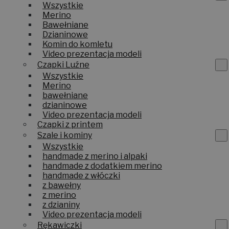
Wszystkie
Merino
Bawełniane
Dzianinowe
Komin do komletu
Video prezentacja modeli
Czapki Luźne
Wszystkie
Merino
bawełniane
dzianinowe
Video prezentacja modeli
Czapki z printem
Szale i kominy
Wszystkie
handmade z merino i alpaki
handmade z dodatkiem merino
handmade z włóczki
z bawełny
z merino
z dzianiny
Video prezentacja modeli
Rękawiczki