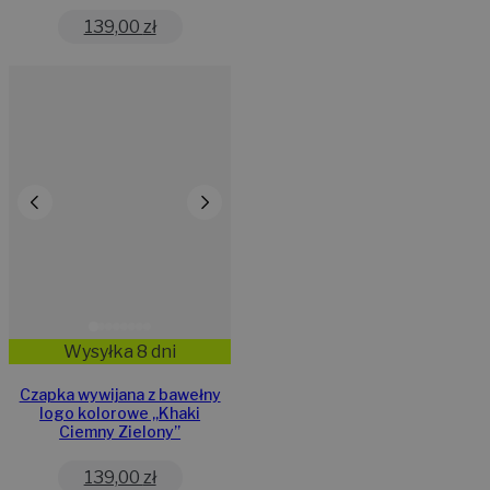
139,00
zł
Wysyłka 8 dni
Czapka wywijana z bawełny
logo kolorowe „Khaki
Ciemny Zielony”
139,00
zł