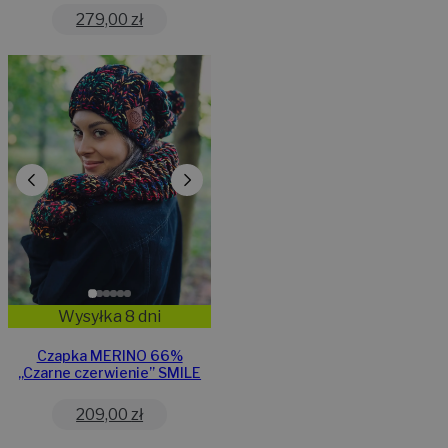
279,00
zł
Wysyłka 8 dni
Czapka MERINO 66%
,,Czarne czerwienie” SMILE
209,00
zł