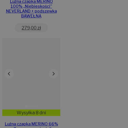
Luźna czapka MERINO
100% „Niebieskości”
NEVERLAND + podszewka
BAWEŁNA
279,00
zł
Wysyłka 8 dni
Luźna czapka MERINO 66%