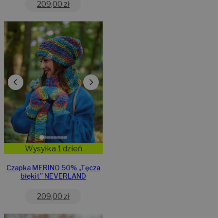
209,00
zł
Wysyłka 1 dzień
Czapka MERINO 50% ,,Tęcza
błękit” NEVERLAND
209,00
zł