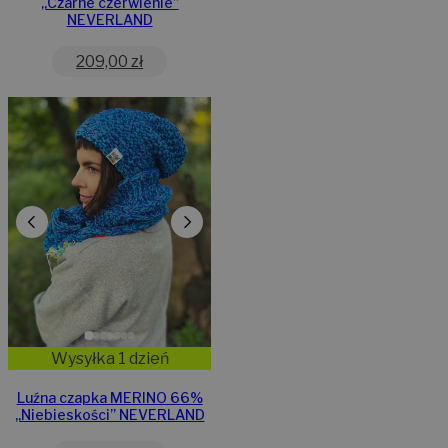
„Czarne czerwienie”
NEVERLAND
209,00
zł
Wysyłka 1 dzień
Luźna czapka MERINO 66%
„Niebieskości” NEVERLAND