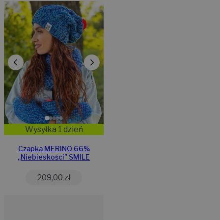
Wysyłka 1 dzień
Czapka MERINO 66%
,,Niebieskości” SMILE
209,00
zł