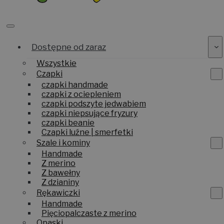
Dostępne od zaraz
Wszystkie
Czapki
czapki handmade
czapki z ociepleniem
czapki podszyte jedwabiem
czapki niepsujące fryzury
czapki beanie
Czapki luźne | smerfetki
Szale i kominy
Handmade
Z merino
Z bawełny
Z dzianiny
Rękawiczki
Handmade
Pięciopalczaste z merino
Opaski