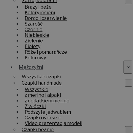
Sortuj kolorami
Brązy i beże
Kolory jesieni
Bordo i czerwienie
Szarość
Czernie
Niebieskie
Zielenie
Fiolety
Róże i pomarańcze
Kolorowy
Mężczyźni
Wszystkie czapki
Czapki handmade
Wszystkie
z merino i alpaki
z dodatkiem merino
Z włóczki
Podszyte jedwabiem
Czapki oversize
Video prezentacja modeli
Czapki beanie