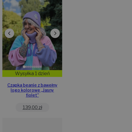
Wysyłka 1 dzień
Czapka beanie z bawełny
logo kolorowe „Jasny
fiolet”
139,00
zł