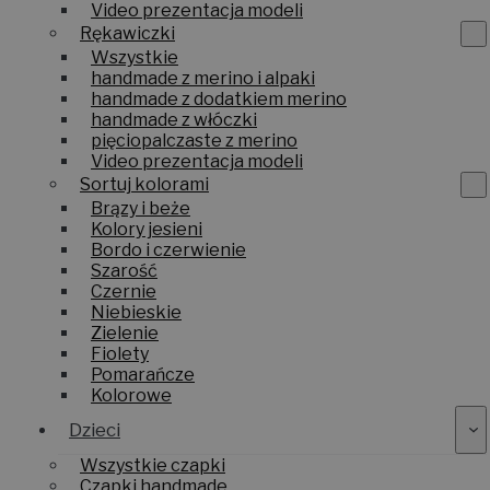
Video prezentacja modeli
Rękawiczki
Wszystkie
handmade z merino i alpaki
handmade z dodatkiem merino
handmade z włóczki
pięciopalczaste z merino
Video prezentacja modeli
Sortuj kolorami
Brązy i beże
Kolory jesieni
Bordo i czerwienie
Szarość
Czernie
Niebieskie
Zielenie
Fiolety
Pomarańcze
Kolorowe
Dzieci
Wszystkie czapki
Czapki handmade