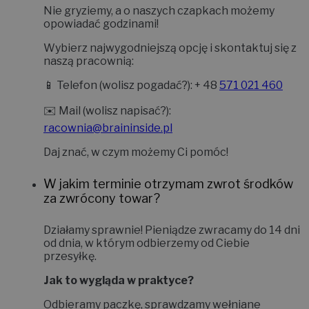
Nie gryziemy, a o naszych czapkach możemy
opowiadać godzinami!
Wybierz najwygodniejszą opcję i skontaktuj się z
naszą pracownią:
📱
Telefon (wolisz pogadać?):
+ 48
571 021 460
✉️
Mail (wolisz napisać?):
racownia@braininside.pl
Daj znać, w czym możemy Ci pomóc!
W jakim terminie otrzymam zwrot środków
za zwrócony towar?
Działamy sprawnie! Pieniądze zwracamy do
14 dni
od dnia, w którym odbierzemy od Ciebie
przesyłkę.
Jak to wygląda w praktyce?
Odbieramy paczkę, sprawdzamy wełniane