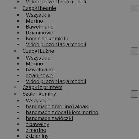
Video prezentacja modeli
Czapki beanie
Wszystkie
Merino
Bawełniane
Dzianinowe
Komin do komletu
Video prezentacja modeli
Czapki Luźne
Wszystkie
Merino
bawełniane
dzianinowe
Video prezentacja modeli
Czapki z printem
Szale i kominy
Wszystkie
handmade z merino i alpaki
handmade z dodatkiem merino
handmade z włóczki
z bawełny
z merino
z dzianiny