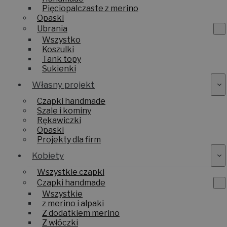
Pięciopalczaste z merino
Opaski
Ubrania
Wszystko
Koszulki
Tank topy
Sukienki
Własny projekt
Czapki handmade
Szale i kominy
Rękawiczki
Opaski
Projekty dla firm
Kobiety
Wszystkie czapki
Czapki handmade
Wszystkie
z merino i alpaki
Z dodatkiem merino
Z włóczki