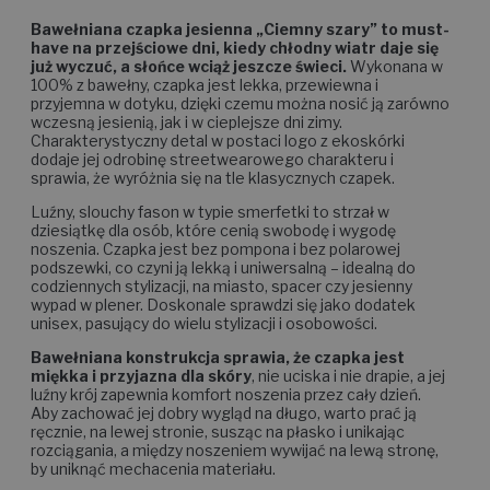
Bawełniana czapka jesienna „Ciemny szary” to must-
have na przejściowe dni, kiedy chłodny wiatr daje się
już wyczuć, a słońce wciąż jeszcze świeci.
Wykonana w
100% z bawełny, czapka jest lekka, przewiewna i
przyjemna w dotyku, dzięki czemu można nosić ją zarówno
wczesną jesienią, jak i w cieplejsze dni zimy.
Charakterystyczny detal w postaci logo z ekoskórki
dodaje jej odrobinę streetwearowego charakteru i
sprawia, że wyróżnia się na tle klasycznych czapek.
Luźny, slouchy fason w typie smerfetki to strzał w
dziesiątkę dla osób, które cenią swobodę i wygodę
noszenia. Czapka jest bez pompona i bez polarowej
podszewki, co czyni ją lekką i uniwersalną – idealną do
codziennych stylizacji, na miasto, spacer czy jesienny
wypad w plener. Doskonale sprawdzi się jako dodatek
unisex, pasujący do wielu stylizacji i osobowości.
Bawełniana konstrukcja sprawia, że czapka jest
miękka i przyjazna dla skóry
, nie uciska i nie drapie, a jej
luźny krój zapewnia komfort noszenia przez cały dzień.
Aby zachować jej dobry wygląd na długo, warto prać ją
ręcznie, na lewej stronie, susząc na płasko i unikając
rozciągania, a między noszeniem wywijać na lewą stronę,
by uniknąć mechacenia materiału.