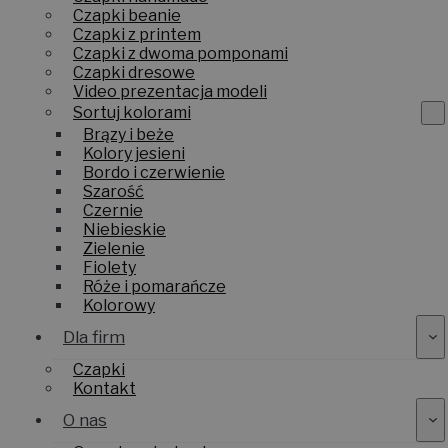
Czapki beanie
Czapki z printem
Czapki z dwoma pomponami
Czapki dresowe
Video prezentacja modeli
Sortuj kolorami
Brązy i beże
Kolory jesieni
Bordo i czerwienie
Szarość
Czernie
Niebieskie
Zielenie
Fiolety
Róże i pomarańcze
Kolorowy
Dla firm
Czapki
Kontakt
O nas