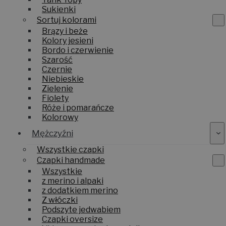
Sukienki
Sortuj kolorami
Brązy i beże
Kolory jesieni
Bordo i czerwienie
Szarość
Czernie
Niebieskie
Zielenie
Fiolety
Róże i pomarańcze
Kolorowy
Mężczyźni
Wszystkie czapki
Czapki handmade
Wszystkie
z merino i alpaki
z dodatkiem merino
Z włóczki
Podszyte jedwabiem
Czapki oversize