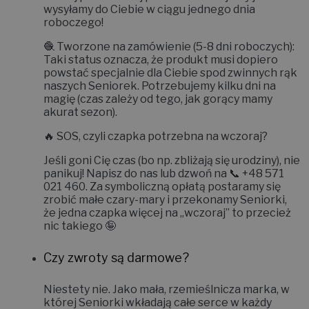
wysyłamy do Ciebie w ciągu jednego dnia
roboczego!
🧶
Tworzone na zamówienie (5-8 dni roboczych):
Taki status oznacza, że produkt musi dopiero
powstać specjalnie dla Ciebie spod zwinnych rąk
naszych Seniorek. Potrzebujemy kilku dni na
magię (czas zależy od tego, jak gorący mamy
akurat sezon).
🔥
SOS, czyli czapka potrzebna na wczoraj?
Jeśli goni Cię czas (bo np. zbliżają się urodziny), nie
panikuj! Napisz do nas lub dzwoń na 📞
+48 571
021 460
. Za symboliczną opłatą postaramy się
zrobić małe czary-mary i
przekonamy Seniorki,
że jedna czapka więcej na „wczoraj” to przecież
nic takiego 🤪
Czy zwroty są darmowe?
Niestety nie.
Jako mała, rzemieślnicza marka, w
której Seniorki wkładają całe serce w każdy