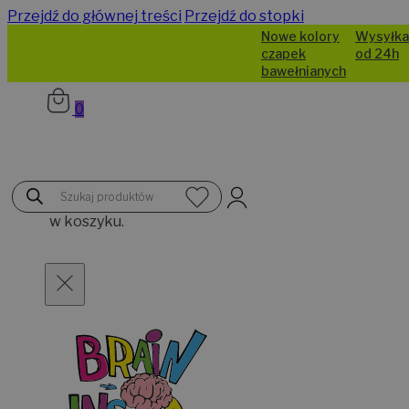
Przejdź do głównej treści
Przejdź do stopki
Nowe kolory
Wysyłka
czapek
od 24h
bawełnianych
0
Brak
Wyszukiwarka
produktów
produktów
w koszyku.