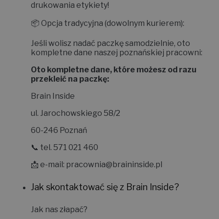
drukowania etykiety!
📦
Opcja tradycyjna (dowolnym kurierem):
Jeśli wolisz nadać paczkę samodzielnie, oto
kompletne dane naszej poznańskiej pracowni:
Oto kompletne dane, które możesz od razu
przekleić na paczkę:
Brain Inside
ul. Jarochowskiego 58/2
60-246 Poznań
📞 tel. 571 021 460
📩 e-mail:
pracownia@braininside.pl
Jak skontaktować się z Brain Inside?
Jak nas złapać?