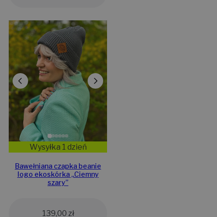
Wysyłka 1 dzień
Bawełniana czapka beanie
logo ekoskórka „Ciemny
szary”
139,00
zł