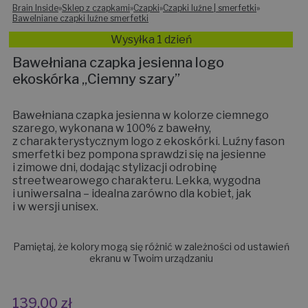
Brain Inside
»
Sklep z czapkami
»
Czapki
»
Czapki luźne | smerfetki
»
Bawelniane czapki luźne smerfetki
Wysyłka 1 dzień
Bawełniana czapka jesienna logo
ekoskórka „Ciemny szary”
Bawełniana czapka jesienna w kolorze ciemnego
szarego, wykonana w 100% z bawełny,
z charakterystycznym logo z ekoskórki. Luźny fason
smerfetki bez pompona sprawdzi się na jesienne
i zimowe dni, dodając stylizacji odrobinę
streetwearowego charakteru. Lekka, wygodna
i uniwersalna – idealna zarówno dla kobiet, jak
i w wersji unisex.
Pamiętaj, że kolory mogą się różnić w zależności od ustawień
ekranu w Twoim urządzaniu
139,00
zł