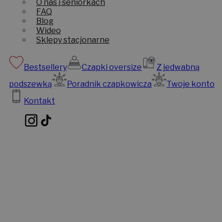
O nas i seniorkach
FAQ
Blog
Wideo
Sklepy stacjonarne
Bestsellery
Czapki oversize
Z jedwabną
podszewką
Poradnik czapkowicza
Twoje konto
Kontakt