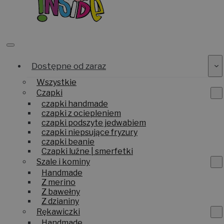
Dostępne od zaraz
Wszystkie
Czapki
czapki handmade
czapki z ociepleniem
czapki podszyte jedwabiem
czapki niepsujące fryzury
czapki beanie
Czapki luźne | smerfetki
Szale i kominy
Handmade
Z merino
Z bawełny
Z dzianiny
Rękawiczki
Handmade