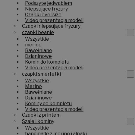
Podszyte jedwabiem
Niepsujące fryzury
Czapki oversize
Video prezentacja modeli
Czapki niepsujące fryzury
czapki beanie
Wszystkie
merino
Bawełniane
Dzianinowe
Komin do kompletu
Video prezentacja modeli
czapki smerfetki
Wszystkie
Merino
Bawełniane
Dzianinowe
Kominy do kompletu
Video prezentacja modeli
Czapki z printem
Szale i kominy
Wszystkie
handmade z merino i alpaki