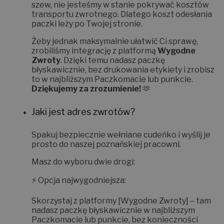
szew, nie jesteśmy w stanie pokrywać kosztów
transportu zwrotnego. Dlatego koszt odesłania
paczki leży po Twojej stronie.
Żeby jednak maksymalnie ułatwić Ci sprawę,
zrobiliśmy integrację z platformą
Wygodne
Zwroty
. Dzięki temu nadasz paczkę
błyskawicznie, bez drukowania etykiety i zrobisz
to w najbliższym Paczkomacie lub punkcie.
Dziękujemy za zrozumienie!
🫶
Jaki jest adres zwrotów?
Spakuj bezpiecznie wełniane cudeńko i wyślij je
prosto do naszej poznańskiej pracowni.
Masz do wyboru dwie drogi:
⚡
Opcja najwygodniejsza:
Skorzystaj z platformy
[Wygodne Zwroty]
– tam
nadasz paczkę błyskawicznie w najbliższym
Paczkomacie lub punkcie, bez konieczności