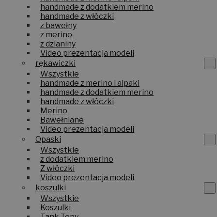
handmade z dodatkiem merino
handmade z włóczki
z bawełny
z merino
z dzianiny
Video prezentacja modeli
rękawiczki
Wszystkie
handmade z merino i alpaki
handmade z dodatkiem merino
handmade z włóczki
Merino
Bawełniane
Video prezentacja modeli
Opaski
Wszystkie
z dodatkiem merino
Z włóczki
Video prezentacja modeli
koszulki
Wszystkie
Koszulki
Tank Topy