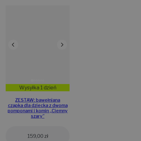
Wysyłka 1 dzień
ZESTAW: bawełniana
czapka dla dziecka z dwoma
pomponami i komin „Ciemny
szary”
159,00
zł