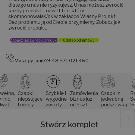
dlatego u nas nie ryzykujesz. U nas możesz zwrócić
każdy produkt – nawet ten, który
skomponowałaś/eś w zakładce Własny Projekt.
Bez problemu ją od Ciebie przyjmiemy. Zobacz jak
zwrócić produkt.
Zobacz jak zwrócić produkt
Odstąp od umowy
Masz pytanie?
+ 48 571 021 460
na,
Czapki
Szybkie i
Zamówienia
Czapki z
Rękod
o,
niepsujące
wygodne
biznes już
jedwabną
Senio
b
fryzury
zwroty
od 5 szt.
podszewką
Pozn
Stwórz komplet