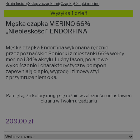
Brain Inside
»
Sklep z czapkami
»
Czapki
»
Czapki merino
Wysyłka 1 dzień
Męska czapka MERINO 66%
,,Niebieskości” ENDORFINA
Męska czapka Endorfina wykonana ręcznie
przez poznańskie Seniorki z mieszanki 66% wełny
merino i 34% akrylu. Luźny fason, polarowe
wykończenie i charakterystyczny pompon
zapewniają ciepło, wygodę i zimowy styl
z przymrużeniem oka.
Pamiętaj, że kolory mogą się różnić w zależności od ustawień
ekranu w Twoim urządzaniu
209,00
zł