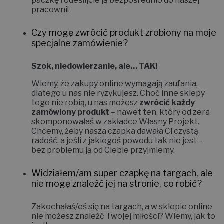
paczkę i odeślijcie ją bezpośrednio do naszej
pracowni!
Czy mogę zwrócić produkt zrobiony na moje
specjalne zamówienie?
Szok, niedowierzanie, ale… TAK!
Wiemy, że zakupy online wymagają zaufania,
dlatego u nas nie ryzykujesz. Choć inne sklepy
tego nie robią, u nas możesz
zwrócić każdy
zamówiony produkt
– nawet ten, który od zera
skomponowałaś w zakładce
Własny Projekt
.
Chcemy, żeby nasza czapka dawała Ci czystą
radość, a jeśli z jakiegoś powodu tak nie jest –
bez problemu ją od Ciebie przyjmiemy.
Widziałem/am super czapkę na targach, ale
nie mogę znaleźć jej na stronie, co robić?
Zakochałaś/eś się na targach, a w sklepie online
nie możesz znaleźć Twojej miłości? Wiemy, jak to