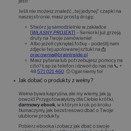
jest!
Jeśli nie możesz znaleźć „tej jedynej” czapki na
naszej stronie, masz prostą drogę:
Stwórz ją samodzielnie w zakładce
[
WŁASNY PROJEKT
]
– Seniorki już grzeją
druty na Twoje zamówienie!
Albo jeżeli cyknęłaś fotkę – podeślij nam
zdjęcie tej upolowanej sztuki na 📩
pracownia@braininside.pl
Masz pytania lub potrzebujesz pomocy na
cito? Łap za telefon i dzwoń do nas na 📞
+
48
571 021 460
🙂 Ogarniemy to!
Jak dobać o produkty z wełny?
Wełna bywa kapryśna, ale my wiemy, jak ją
oswoić!
Przygotowałyśmy dla Ciebie krótki,
darmowy ebook
, w którym krok po kroku
tłumaczymy, jak bezstresowo dbać o Twoje
ulubione produkty.
Pobierz ebooka i zobacz jak dbać o swoje