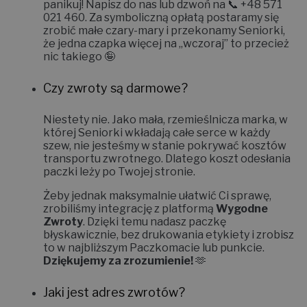
panikuj! Napisz do nas lub dzwoń na 📞
+48 571
021 460
. Za symboliczną opłatą postaramy się
zrobić małe czary-mary i
przekonamy Seniorki,
że jedna czapka więcej na „wczoraj” to przecież
nic takiego 🤪
Czy zwroty są darmowe?
Niestety nie.
Jako mała, rzemieślnicza marka, w
której Seniorki wkładają całe serce w każdy
szew, nie jesteśmy w stanie pokrywać kosztów
transportu zwrotnego. Dlatego koszt odesłania
paczki leży po Twojej stronie.
Żeby jednak maksymalnie ułatwić Ci sprawę,
zrobiliśmy integrację z platformą
Wygodne
Zwroty
. Dzięki temu nadasz paczkę
błyskawicznie, bez drukowania etykiety i zrobisz
to w najbliższym Paczkomacie lub punkcie.
Dziękujemy za zrozumienie!
🫶
Jaki jest adres zwrotów?