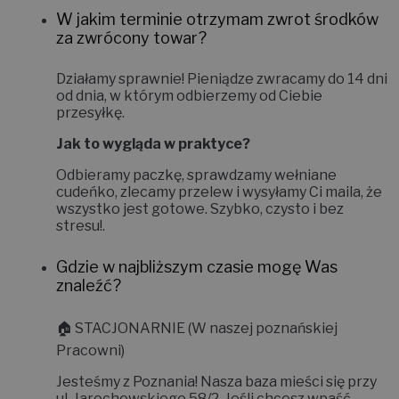
W jakim terminie otrzymam zwrot środków
za zwrócony towar?
Działamy sprawnie! Pieniądze zwracamy do
14 dni
od dnia, w którym odbierzemy od Ciebie
przesyłkę.
Jak to wygląda w praktyce?
Odbieramy paczkę, sprawdzamy wełniane
cudeńko, zlecamy przelew i wysyłamy Ci maila, że
wszystko jest gotowe. Szybko, czysto i bez
stresu!
.
Gdzie w najbliższym czasie mogę Was
znaleźć?
🏠
STACJONARNIE (W naszej poznańskiej
Pracowni)
Jesteśmy z Poznania! Nasza baza mieści się przy
ul. Jarochowskiego 58/2
. Jeśli chcesz wpaść,