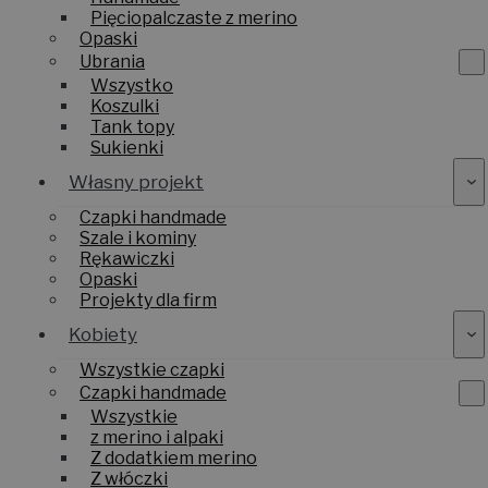
Pięciopalczaste z merino
Opaski
Ubrania
Wszystko
Koszulki
Tank topy
Sukienki
Własny projekt
Czapki handmade
Szale i kominy
Rękawiczki
Opaski
Projekty dla firm
Kobiety
Wszystkie czapki
Czapki handmade
Wszystkie
z merino i alpaki
Z dodatkiem merino
Z włóczki