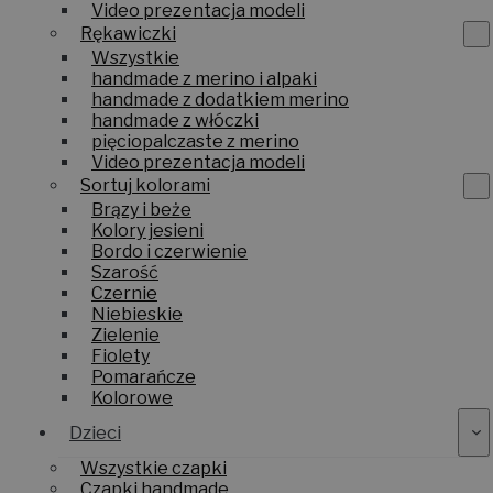
Video prezentacja modeli
Rękawiczki
Wszystkie
handmade z merino i alpaki
handmade z dodatkiem merino
handmade z włóczki
pięciopalczaste z merino
Video prezentacja modeli
Sortuj kolorami
Brązy i beże
Kolory jesieni
Bordo i czerwienie
Szarość
Czernie
Niebieskie
Zielenie
Fiolety
Pomarańcze
Kolorowe
Dzieci
Wszystkie czapki
Czapki handmade