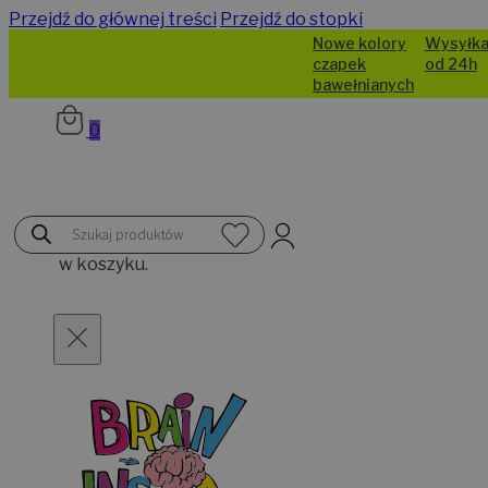
Przejdź do głównej treści
Przejdź do stopki
Nowe kolory
Wysyłka
czapek
od 24h
bawełnianych
0
Brak
Wyszukiwarka
produktów
produktów
w koszyku.