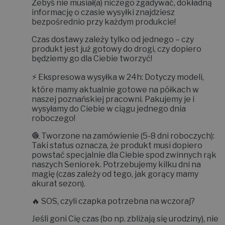
Żebyś nie musiał(a) niczego zgadywać, dokładną
informację o czasie wysyłki znajdziesz
bezpośrednio przy każdym produkcie!
Czas dostawy zależy tylko od jednego – czy
produkt jest już gotowy do drogi, czy dopiero
będziemy go dla Ciebie tworzyć!
⚡
Ekspresowa wysyłka w 24h:
Dotyczy modeli,
które mamy aktualnie gotowe na półkach w
naszej poznańskiej pracowni. Pakujemy je i
wysyłamy do Ciebie w ciągu jednego dnia
roboczego!
🧶
Tworzone na zamówienie (5-8 dni roboczych):
Taki status oznacza, że produkt musi dopiero
powstać specjalnie dla Ciebie spod zwinnych rąk
naszych Seniorek. Potrzebujemy kilku dni na
magię (czas zależy od tego, jak gorący mamy
akurat sezon).
🔥
SOS, czyli czapka potrzebna na wczoraj?
Jeśli goni Cię czas (bo np. zbliżają się urodziny), nie