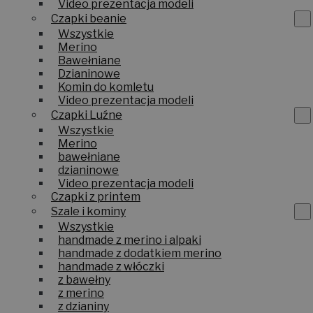
Video prezentacja modeli
Czapki beanie
Wszystkie
Merino
Bawełniane
Dzianinowe
Komin do komletu
Video prezentacja modeli
Czapki Luźne
Wszystkie
Merino
bawełniane
dzianinowe
Video prezentacja modeli
Czapki z printem
Szale i kominy
Wszystkie
handmade z merino i alpaki
handmade z dodatkiem merino
handmade z włóczki
z bawełny
z merino
z dzianiny