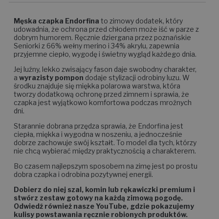
Męska czapka Endorfina
to zimowy dodatek, który
udowadnia, że ochrona przed chłodem może iść w parze z
dobrym humorem. Ręcznie dziergana przez poznańskie
Seniorki z 66% wełny merino i 34% akrylu, zapewnia
przyjemne ciepło, wygodę i świetny wygląd każdego dnia.
Jej luźny, lekko zwisający fason daje swobodny charakter,
a
wyrazisty pompon
dodaje stylizacji odrobiny luzu. W
środku znajduje się miękka polarowa warstwa, która
tworzy dodatkową ochronę przed zimnem i sprawia, że
czapka jest wyjątkowo komfortowa podczas mroźnych
dni.
Starannie dobrana przędza sprawia, że Endorfina jest
ciepła, miękka i wygodna w noszeniu, a jednocześnie
dobrze zachowuje swój kształt. To model dla tych, którzy
nie chcą wybierać między praktycznością a charakterem.
Bo czasem najlepszym sposobem na zimę jest po prostu
dobra czapka i odrobina pozytywnej energii.
Dobierz do niej szal, komin lub rękawiczki premium i
stwórz zestaw gotowy na każdą zimową pogodę.
Odwiedź również nasze YouTube, gdzie pokazujemy
kulisy powstawania ręcznie robionych produktów.