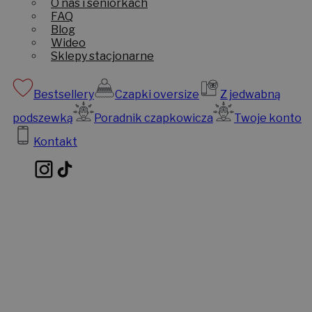
O nas i seniorkach
FAQ
Blog
Wideo
Sklepy stacjonarne
Bestsellery
Czapki oversize
Z jedwabną
podszewką
Poradnik czapkowicza
Twoje konto
Kontakt