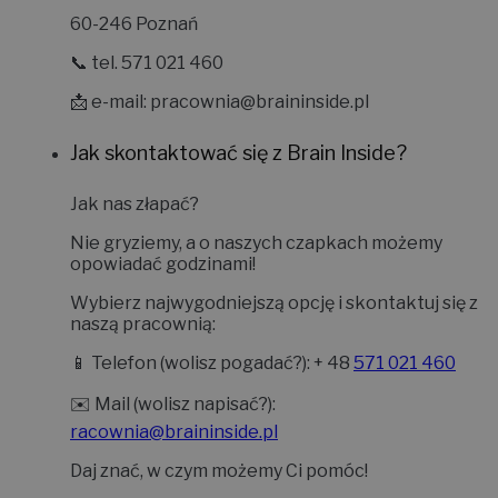
60-246 Poznań
📞 tel. 571 021 460
📩 e-mail:
pracownia@braininside.pl
Jak skontaktować się z Brain Inside?
Jak nas złapać?
Nie gryziemy, a o naszych czapkach możemy
opowiadać godzinami!
Wybierz najwygodniejszą opcję i skontaktuj się z
naszą pracownią:
📱
Telefon (wolisz pogadać?):
+ 48
571 021 460
✉️
Mail (wolisz napisać?):
racownia@braininside.pl
Daj znać, w czym możemy Ci pomóc!