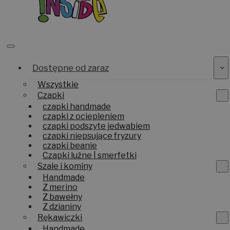
Dostępne od zaraz
Wszystkie
Czapki
czapki handmade
czapki z ociepleniem
czapki podszyte jedwabiem
czapki niepsujące fryzury
czapki beanie
Czapki luźne | smerfetki
Szale i kominy
Handmade
Z merino
Z bawełny
Z dzianiny
Rękawiczki
Handmade