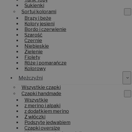
Sukienki
Sortuj kolorami
Brązy i beże
Kolory jesieni
Bordo i czerwienie
Szarość
Czernie
Niebieskie
Zielenie
Fiolety
Róże i pomarańcze
Kolorowy
Mężczyźni
Wszystkie czapki
Czapki handmade
Wszystkie
z merino i alpaki
z dodatkiem merino
Z włóczki
Podszyte jedwabiem
Czapki oversize