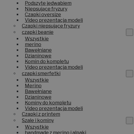
Podszyte jedwabiem
Niepsujące fryzury
Czapki oversize
Video prezentacja modeli
Czapki niepsujące fryzury
czapki beanie
Wszystkie
merino
Bawełniane
Dzianinowe
Komin do kompletu
Video prezentacja modeli
czapki smerfetki
Wszystkie
Merino
Bawełniane
Dzianinowe
Kominy do kompletu
Video prezentacja modeli
Czapki z printem
Szale i kominy
Wszystkie
handmade z merino i alpaki