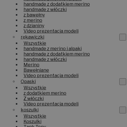
handmade z dodatkiem merino
handmade z włóczki
z bawełny
z merino
z dzianiny
Video prezentacja modeli
rękawiczki
Wszystkie
handmade z merino i alpaki
handmade z dodatkiem merino
handmade z włóczki
Merino
Bawełniane
Video prezentacja modeli
Opaski
Wszystkie
z dodatkiem merino
Z włóczki
Video prezentacja modeli
koszulki
Wszystkie
Koszulki
Tank Topy