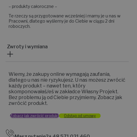
– produkty całoroczne –
Te rzeczy są przygotowane wcześniej i mamy je u nas w
Pracowni, dlatego wyślemy je do Ciebie w ciągu 2 dni
roboczych.
Zwroty i wymiana
Wiemy, że zakupy online wymagają zaufania,
dlatego u nas nie ryzykujesz. U nas możesz zwrócić
każdy produkt – nawet ten, który
skomponowałaś/eś w zakładce Własny Projekt.
Bez problemu ją od Ciebie przyjmiemy. Zobacz jak
zwrócić produkt.
Zobacz jak zwrócić produkt
Odstąp od umowy
Masz pytanie?
+ 48 571 021 460