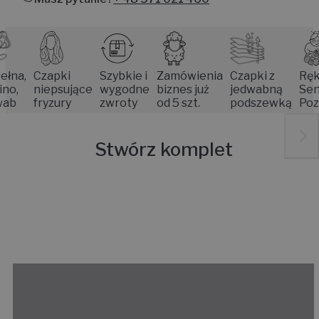
,
Czapki
Szybkie i
Zamówienia
Czapki z
Rękodzi
niepsujące
wygodne
biznes już
jedwabną
Seniore
fryzury
zwroty
od 5 szt.
podszewką
Poznan
Stwórz komplet