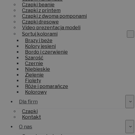
Czapki beanie
Czapki z printem
Czapki z dwoma pomponami
Czapki dresowe
Video prezentacja modeli
Sortuj kolorami
Brązy i beże
Kolory jesieni
Bordo i czerwienie
Szarość
Czernie
Niebieskie
Zielenie
Fiolety
Róże i pomarańcze
Kolorowy
Dla firm
Czapki
Kontakt
O nas