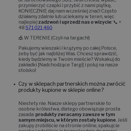
przymierzyć czapki i przybić z nami piątkę,
KONIECZNIE daj nam wcześniej znać!
Często
działamy zdalnie lub uciekamy w teren, więc
najlepiej
zadzwoń i uprzedź nas o wizycie
: 📞 +
48
571 021 460
🎪
W TERENIE (Czyli na targach!)
Pakujemy wieszaki i krążymy po całej Polsce,
żeby być jak najbliżej Was. Chcesz sprawdzić,
kiedy będziemy w Twoim mieście? Wskakuj do
zakładki
[Nadchodzące Targi]
i poluj na nasze
stoisko!
Czy w sklepach partnerskich można zwrócić
produkty kupione w sklepie online?
Niestety nie.
Nasze sklepy partnerskie to
osobne królestwa, dlatego obowiązuje prosta
zasada:
produkty zwracamy zawsze w tym
samym miejscu, w którym zostały kupione
. Jeśli
zakupy zrobiliście na stronie online, spakujcie