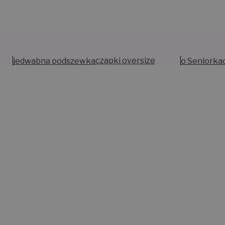
jedwabna podszewka
czapki oversize
o Seniorka