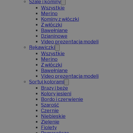
Szale i kominy
Wszystkie
Merino
Kominy z włóczki
Z włóczki
Bawełniane
Dzianinowe
Video prezentacja modeli
Rękawiczki
Wszystkie
Merino
Z włóczki
Bawełniane
Video prezentacja modeli
Sortuj kolorami
Brązy i beże
Kolory jesieni
Bordo i czerwienie
Szarość
Czernie
Niebieskie
Zielenie
Fiolety