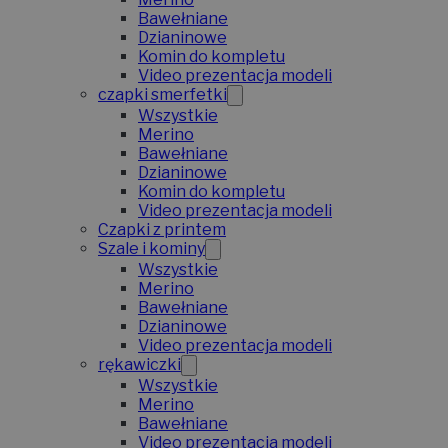
Bawełniane
Dzianinowe
Komin do kompletu
Video prezentacja modeli
czapki smerfetki
Wszystkie
Merino
Bawełniane
Dzianinowe
Komin do kompletu
Video prezentacja modeli
Czapki z printem
Szale i kominy
Wszystkie
Merino
Bawełniane
Dzianinowe
Video prezentacja modeli
rękawiczki
Wszystkie
Merino
Bawełniane
Video prezentacja modeli