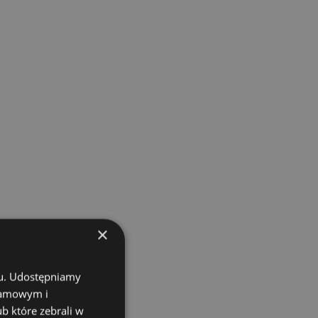
×
chu. Udostępniamy
klamowym i
ub które zebrali w