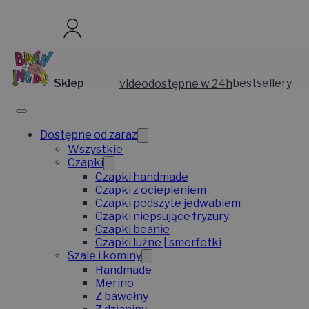
Sklep
video
dostępne w 24h
bestsellery
Dostępne od zaraz
Wszystkie
Czapki
Czapki handmade
Czapki z ociepleniem
Czapki podszyte jedwabiem
Czapki niepsujące fryzury
Czapki beanie
Czapki luźne | smerfetki
Szale i kominy
Handmade
Merino
Z bawełny