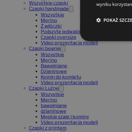
Wszystkie czapki
wyniku korzystani
Czapki handmade
Wszystkie
POKAŻ SZCZ
Merino
Z włóczki
Podszyte jedwabiem
Czapki oversize
Video prezentacja modeli
Czapki beanie
Wszystkie
Merino
Bawełniane
Dzianinowe
Komin do komletu
Video prezentacja modeli
Czapki Luźne
Wszystkie
Merino
bawełniane
dzianinowe
Męskie szale i kominy
Video prezentacja modeli
Czapki z printem