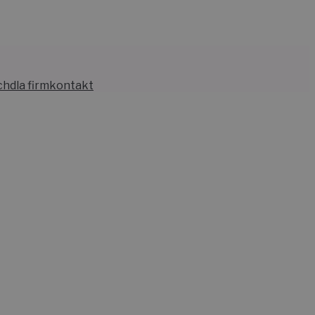
ch
dla firm
kontakt