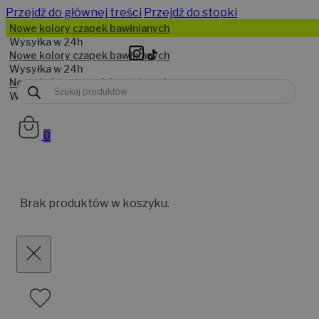
Przejdź do głównej treści
Przejdź do stopki
Nowe kolory czapek bawłnianych
Wysyłka w 24h
Nowe kolory czapek bawłnianych
Wysyłka w 24h
Nowe kolory czapek bawłnianych
Wyszukiwarka
Wysyłka w 24h
produktów
0
Brak produktów w koszyku.