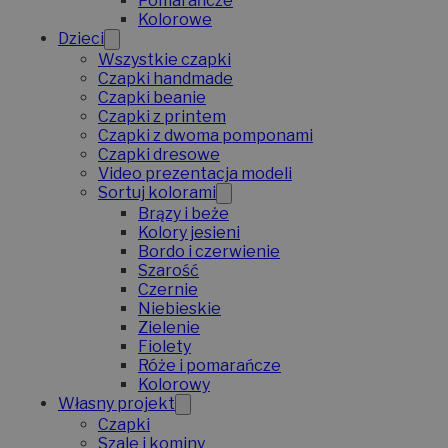
Pomarańcze
Kolorowe
Dzieci
Wszystkie czapki
Czapki handmade
Czapki beanie
Czapki z printem
Czapki z dwoma pomponami
Czapki dresowe
Video prezentacja modeli
Sortuj kolorami
Brązy i beże
Kolory jesieni
Bordo i czerwienie
Szarość
Czernie
Niebieskie
Zielenie
Fiolety
Róże i pomarańcze
Kolorowy
Własny projekt
Czapki
Szale i kominy