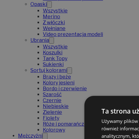
Opaski
Wszystkie
Merino
Z włóczki
Wełniane
Video prezentacja modeli
Ubrania
Wszystkie
Koszulki
Tank Topy
Sukienki
Sortuj kolorami
Brązy i beże
Kolory jesieni
Bordo i czerwienie
Szarość
Czernie
Niebieskie
Ta strona u
Zielenie
Fiolety
Używamy plików co
Róże i pomarańcze
również informac
Kolorowy
analitycznym, któ
Mężczyźni