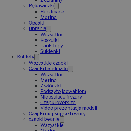
Z dzianiny
Rękawiczki
Handmade
Merino
Opaski
Ubrania
Wszystkie
Koszulki
Tank topy
Sukienki
Kobiety
Wszystkie czapki
Czapki handmade
Wszystkie
Merino
Z włóczki
Podszyte jedwabiem
Niepsujące fryzury
Czapki oversize
Video prezentacja modeli
Czapki niepsujące fryzury
czapki beanie
Wszystkie
Merino