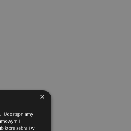
×
chu. Udostępniamy
klamowym i
ub które zebrali w