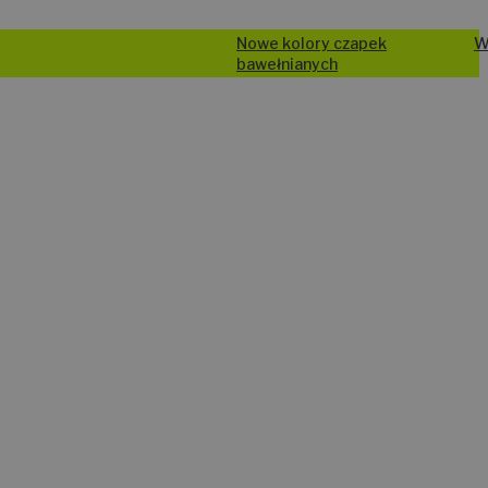
Nowe kolory czapek
Wysyłka od 24h
bawełnianych