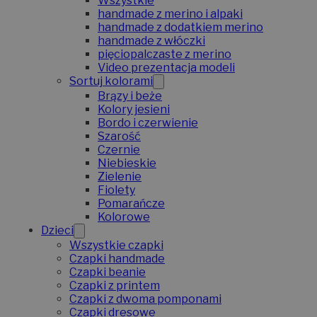
Wszystkie
handmade z merino i alpaki
handmade z dodatkiem merino
handmade z włóczki
pięciopalczaste z merino
Video prezentacja modeli
Sortuj kolorami
Brązy i beże
Kolory jesieni
Bordo i czerwienie
Szarość
Czernie
Niebieskie
Zielenie
Fiolety
Pomarańcze
Kolorowe
Dzieci
Wszystkie czapki
Czapki handmade
Czapki beanie
Czapki z printem
Czapki z dwoma pomponami
Czapki dresowe