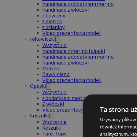
handmade z dodatkiem merino
handmade z włóczki
z bawełny
z merino
z dzianiny
Video prezentacja modeli
rękawiczki
Wszystkie
handmade z merino i alpaki
handmade z dodatkiem merino
handmade z włóczki
Merino
Bawełniane
Video prezentacja modeli
Opaski
Wszystkie
z dodatkiem merino
Z włóczki
Ta strona u
Video prezentacja modeli
koszulki
Używamy plików co
Wszystkie
również informac
Koszulki
analitycznym, któ
Tank Topy