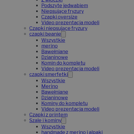
Podszyte jedwabiem
Niepsujące fryzury
Czapki oversize
Video prezentacja modeli
Czapki niepsujące fryzury
czapki beanie
Wszystkie
merino
Bawełniane
Dzianinowe
Komin do kompletu
Video prezentacja modeli
czapki smerfetki
Wszystkie
Merino
Bawełniane
Dzianinowe
Kominy do kompletu
Video prezentacja modeli
Czapki z printem
Szale i kominy
Wszystkie
handmade z merino i alpaki