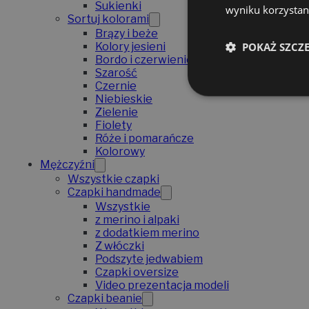
Sukienki
wyniku korzystani
Sortuj kolorami
Brązy i beże
POKAŻ SZCZ
Kolory jesieni
Bordo i czerwienie
Szarość
Czernie
Niebieskie
Zielenie
Fiolety
Róże i pomarańcze
Kolorowy
Mężczyźni
Wszystkie czapki
Czapki handmade
Wszystkie
z merino i alpaki
z dodatkiem merino
Z włóczki
Podszyte jedwabiem
Czapki oversize
Video prezentacja modeli
Czapki beanie