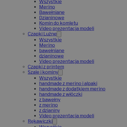
Wszystkie
Merino
Bawełniane
Dzianinowe
Komin do komletu
Video prezentacja modeli
Czapki Luźne
Wszystkie
Merino
bawełniane
dzianinowe
Video prezentacja modeli
Czapki z printem
Szale i kominy
Wszystkie
handmade z merino i alpaki
handmade z dodatkiem merino
handmade z włóczki
z bawełny
z merino
z dzianiny
Video prezentacja modeli
Rękawiczki