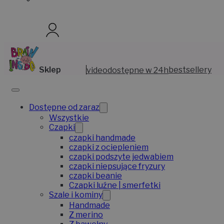
Sklep
video
dostępne w 24h
bestsellery
Dostępne od zaraz
Wszystkie
Czapki
czapki handmade
czapki z ociepleniem
czapki podszyte jedwabiem
czapki niepsujące fryzury
czapki beanie
Czapki luźne | smerfetki
Szale i kominy
Handmade
Z merino