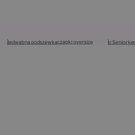
jedwabna podszewka
czapki oversize
o Seniorka