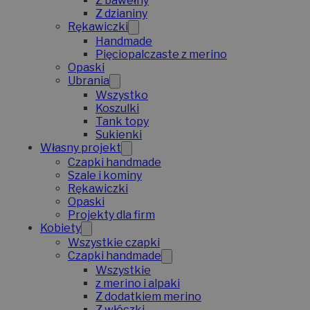
Z bawełny
Z dzianiny
Rękawiczki
Handmade
Pięciopalczaste z merino
Opaski
Ubrania
Wszystko
Koszulki
Tank topy
Sukienki
Własny projekt
Czapki handmade
Szale i kominy
Rękawiczki
Opaski
Projekty dla firm
Kobiety
Wszystkie czapki
Czapki handmade
Wszystkie
z merino i alpaki
Z dodatkiem merino
Z włóczki