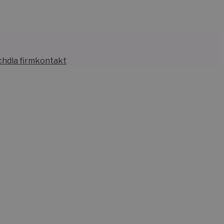
ch
dla firm
kontakt