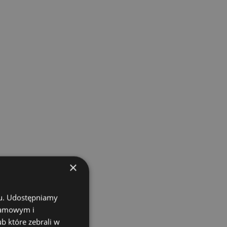
×
chu. Udostępniamy
klamowym i
ub które zebrali w