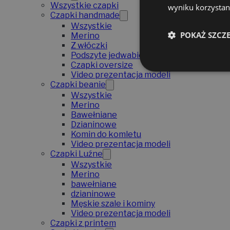
Wszystkie czapki
wyniku korzystani
Czapki handmade
Wszystkie
POKAŻ SZCZ
Merino
Z włóczki
Podszyte jedwabiem
Czapki oversize
Video prezentacja modeli
Czapki beanie
Wszystkie
Merino
Bawełniane
Dzianinowe
Komin do komletu
Video prezentacja modeli
Czapki Luźne
Wszystkie
Merino
bawełniane
dzianinowe
Męskie szale i kominy
Video prezentacja modeli
Czapki z printem