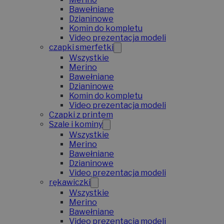
Bawełniane
Dzianinowe
Komin do kompletu
Video prezentacja modeli
czapki smerfetki
Wszystkie
Merino
Bawełniane
Dzianinowe
Komin do kompletu
Video prezentacja modeli
Czapki z printem
Szale i kominy
Wszystkie
Merino
Bawełniane
Dzianinowe
Video prezentacja modeli
rękawiczki
Wszystkie
Merino
Bawełniane
Video prezentacja modeli