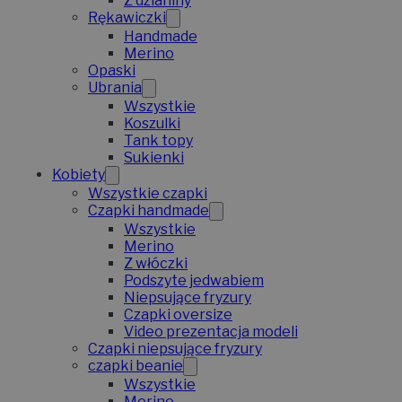
Z dzianiny
Rękawiczki
Handmade
Merino
Opaski
Ubrania
Wszystkie
Koszulki
Tank topy
Sukienki
Kobiety
Wszystkie czapki
Czapki handmade
Wszystkie
Merino
Z włóczki
Podszyte jedwabiem
Niepsujące fryzury
Czapki oversize
Video prezentacja modeli
Czapki niepsujące fryzury
czapki beanie
Wszystkie
Merino