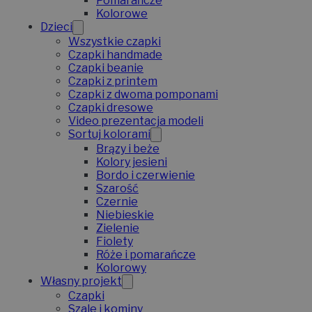
Pomarańcze
Kolorowe
Dzieci
Wszystkie czapki
Czapki handmade
Czapki beanie
Czapki z printem
Czapki z dwoma pomponami
Czapki dresowe
Video prezentacja modeli
Sortuj kolorami
Brązy i beże
Kolory jesieni
Bordo i czerwienie
Szarość
Czernie
Niebieskie
Zielenie
Fiolety
Róże i pomarańcze
Kolorowy
Własny projekt
Czapki
Szale i kominy