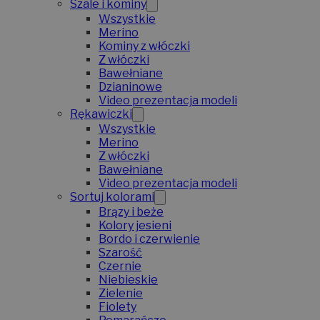
Szale i kominy
Wszystkie
Merino
Kominy z włóczki
Z włóczki
Bawełniane
Dzianinowe
Video prezentacja modeli
Rękawiczki
Wszystkie
Merino
Z włóczki
Bawełniane
Video prezentacja modeli
Sortuj kolorami
Brązy i beże
Kolory jesieni
Bordo i czerwienie
Szarość
Czernie
Niebieskie
Zielenie
Fiolety