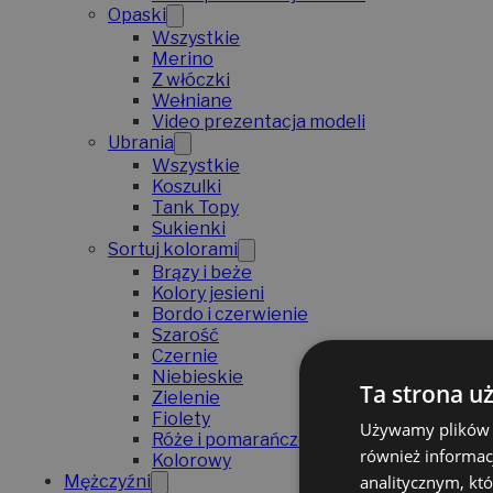
Opaski
Wszystkie
Merino
Z włóczki
Wełniane
Video prezentacja modeli
Ubrania
Wszystkie
Koszulki
Tank Topy
Sukienki
Sortuj kolorami
Brązy i beże
Kolory jesieni
Bordo i czerwienie
Szarość
Czernie
Niebieskie
Ta strona u
Zielenie
Fiolety
Używamy plików co
Róże i pomarańcze
również informac
Kolorowy
analitycznym, któ
Mężczyźni