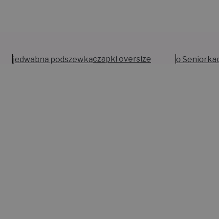
jedwabna podszewka
czapki oversize
o Seniorka