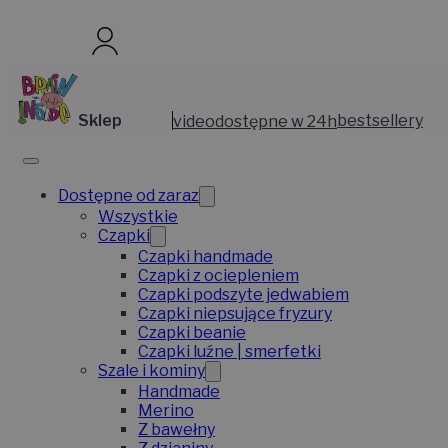
Sklep
video
dostępne w 24h
bestsellery
Dostępne od zaraz
Wszystkie
Czapki
Czapki handmade
Czapki z ociepleniem
Czapki podszyte jedwabiem
Czapki niepsujące fryzury
Czapki beanie
Czapki luźne | smerfetki
Szale i kominy
Handmade
Merino
Z bawełny