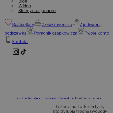
Blog
Wideo
Sklepy stacjonarne
Bestsellery
Czapki oversize
Z jedwabną
podszewką
Poradnik czapkowicza
Twoje konto
Kontakt
Brain Inside
/
Sklep z czapkami
/
Czapki
/
Czapki luźne | smerfetki
Luźne smerfetki dla tych,
którzy lubią trochę swobody