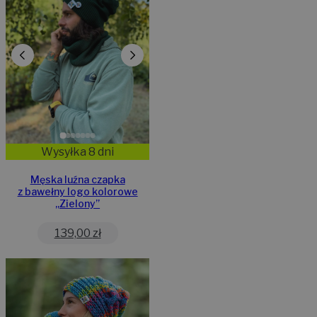
Wysyłka 8 dni
Męska luźna czapka
z bawełny logo kolorowe
„Zielony”
139,00
zł