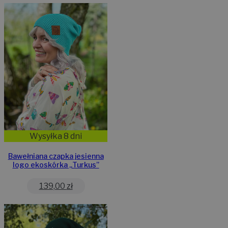
Wysyłka 8 dni
Bawełniana czapka jesienna
logo ekoskórka „Turkus”
139,00
zł