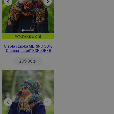
Wysyłka 8 dni
Ciepła czapka MERINO 50%
,,Ciemna jesień” EXPLORER
209,00
zł