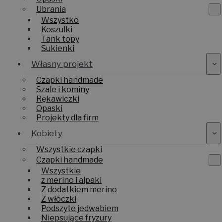
Ubrania
Wszystko
Koszulki
Tank topy
Sukienki
Własny projekt
Czapki handmade
Szale i kominy
Rękawiczki
Opaski
Projekty dla firm
Kobiety
Wszystkie czapki
Czapki handmade
Wszystkie
z merino i alpaki
Z dodatkiem merino
Z włóczki
Podszyte jedwabiem
Niepsujące fryzury