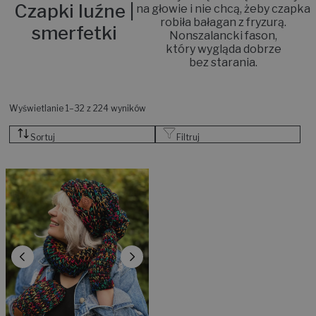
Czapki luźne |
na głowie i nie chcą, żeby czapka
robiła bałagan z fryzurą.
smerfetki
Nonszalancki fason,
który wygląda dobrze
bez starania.
Wyświetlanie 1–32 z 224 wyników
Sortuj
Filtruj