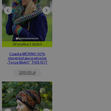
Wysyłka 1 dzień
Czapka MERINO 50%
nieugniatająca włosów
„Tęcza Błękit” THIS IS IT
209,00
zł