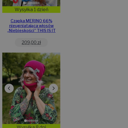
Wysyłka 1 dzień
Czapka MERINO 66%
nieugniatająca włosów
,,Niebieskości” THIS IS IT
209,00
zł
Wysyłka 8 dni