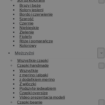
Sortuj kolorami
Brązy i beże
Kolory jesieni
Bordo i czerwienie
Szarość
Czernie
Niebieskie
Zielenie
Fiolety
Róże i pomarańcze
Kolorowy
Mężczyźni
Wszystkie czapki
Czapki handmade
Wszystkie
z merino i alpaki
z dodatkiem merino
Z włóczki
Podszyte jedwabiem
Czapki oversize
Video prezentacja modeli
Czapki beanie