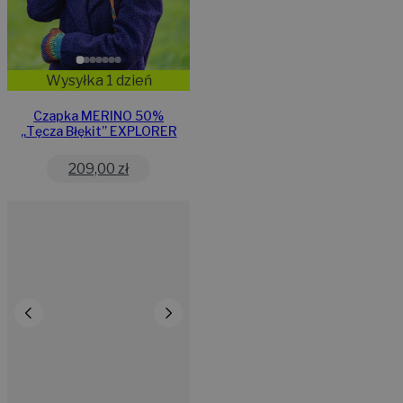
Wysyłka 1 dzień
Czapka MERINO 50%
„Tęcza Błękit” EXPLORER
209,00
zł