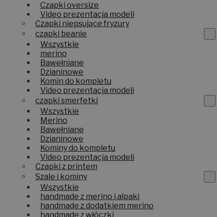
Czapki oversize
Video prezentacja modeli
Czapki niepsujące fryzury
czapki beanie
Wszystkie
merino
Bawełniane
Dzianinowe
Komin do kompletu
Video prezentacja modeli
czapki smerfetki
Wszystkie
Merino
Bawełniane
Dzianinowe
Kominy do kompletu
Video prezentacja modeli
Czapki z printem
Szale i kominy
Wszystkie
handmade z merino i alpaki
handmade z dodatkiem merino
handmade z włóczki