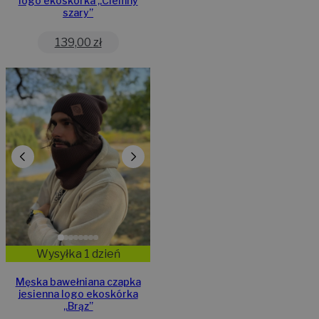
logo ekoskórka „Ciemny
szary”
139,00
zł
Wysyłka 1 dzień
Męska bawełniana czapka
jesienna logo ekoskórka
„Brąz”