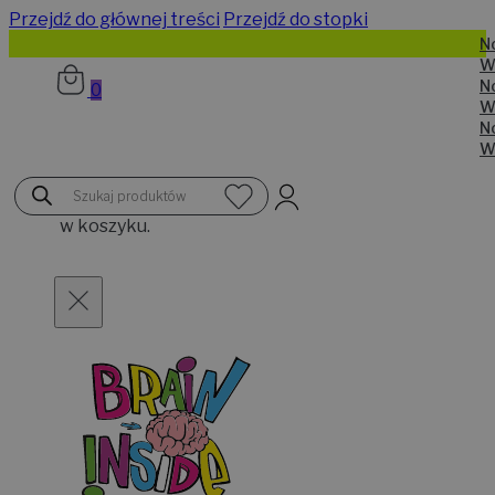
Przejdź do głównej treści
Przejdź do stopki
N
W
N
0
W
N
W
Brak
Wyszukiwarka
produktów
produktów
w koszyku.