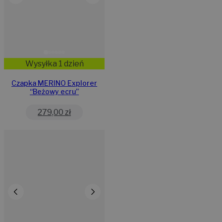
Wysyłka 1 dzień
Czapka MERINO Explorer
“Beżowy ecru”
279,00
zł