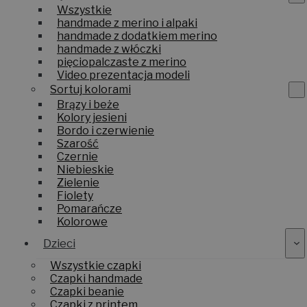
Wszystkie
handmade z merino i alpaki
handmade z dodatkiem merino
handmade z włóczki
pięciopalczaste z merino
Video prezentacja modeli
Sortuj kolorami
Brązy i beże
Kolory jesieni
Bordo i czerwienie
Szarość
Czernie
Niebieskie
Zielenie
Fiolety
Pomarańcze
Kolorowe
Dzieci
Wszystkie czapki
Czapki handmade
Czapki beanie
Czapki z printem