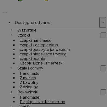
Dostępne od zaraz
Wszystkie
Czapki
czapki handmade
czapki z ociepleniem
czapki podszyte jedwabiem
czapki niepsujące fryzury
czapki beanie
Czapki luźne | smerfetki
Szale i kominy
Handmade
Z merino
Z bawełny
Z dzianiny
Rękawiczki
Handmade
Pięciopalczaste z merino
Opaski