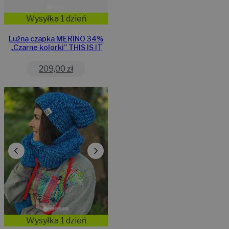
Wysyłka 1 dzień
Luźna czapka MERINO 34%
„Czarne kolorki” THIS IS IT
209,00
zł
Wysyłka 1 dzień