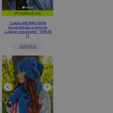
Wysyłka 8 dni
Czapka MERINO 66%
nieugniatająca włosów
,,Czarne czerwienie” THIS IS
IT
209,00
zł