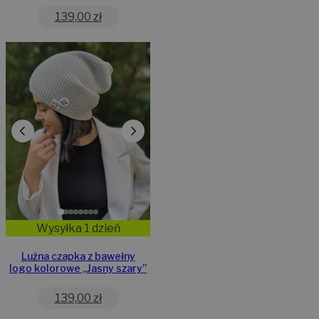
139,00
zł
Wysyłka 1 dzień
Luźna czapka z bawełny
logo kolorowe „Jasny szary”
139,00
zł