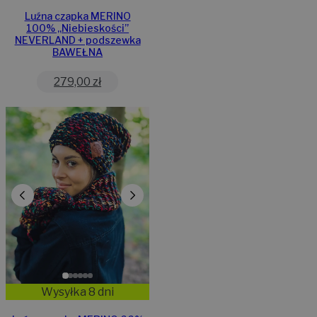
Luźna czapka MERINO
100% „Niebieskości”
NEVERLAND + podszewka
BAWEŁNA
279,00
zł
Wysyłka 8 dni