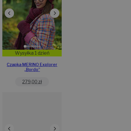
Wysyłka 1 dzień
Czapka MERINO Explorer
„Bordo”
279,00
zł