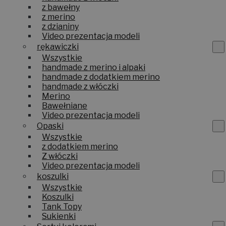
z bawełny
z merino
z dzianiny
Video prezentacja modeli
rękawiczki
Wszystkie
handmade z merino i alpaki
handmade z dodatkiem merino
handmade z włóczki
Merino
Bawełniane
Video prezentacja modeli
Opaski
Wszystkie
z dodatkiem merino
Z włóczki
Video prezentacja modeli
koszulki
Wszystkie
Koszulki
Tank Topy
Sukienki