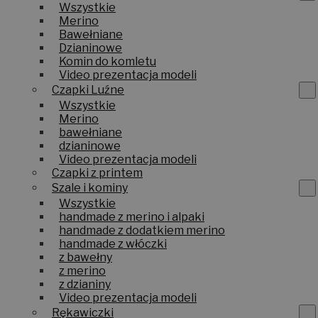
Wszystkie
Merino
Bawełniane
Dzianinowe
Komin do komletu
Video prezentacja modeli
Czapki Luźne
Wszystkie
Merino
bawełniane
dzianinowe
Video prezentacja modeli
Czapki z printem
Szale i kominy
Wszystkie
handmade z merino i alpaki
handmade z dodatkiem merino
handmade z włóczki
z bawełny
z merino
z dzianiny
Video prezentacja modeli
Rękawiczki