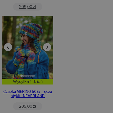
209,00
zł
Wysyłka 1 dzień
Czapka MERINO 50% ,,Tęcza
błękit” NEVERLAND
209,00
zł