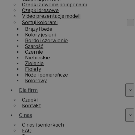
Czapki z dwoma pomponami
Czapki dresowe
Video prezentacja modeli
Sortuj kolorami
Brązy i beże
Kolory jesieni
Bordo i czerwienie
Szarość
Czernie
Niebieskie
Zielenie
Fiolety
Róże i pomarańcze
Kolorowy
Dla firm
Czapki
Kontakt
O nas
O nas i seniorkach
FAQ