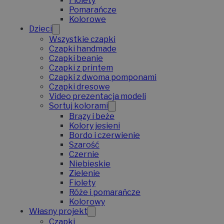
Fiolety
Pomarańcze
Kolorowe
Dzieci
Wszystkie czapki
Czapki handmade
Czapki beanie
Czapki z printem
Czapki z dwoma pomponami
Czapki dresowe
Video prezentacja modeli
Sortuj kolorami
Brązy i beże
Kolory jesieni
Bordo i czerwienie
Szarość
Czernie
Niebieskie
Zielenie
Fiolety
Róże i pomarańcze
Kolorowy
Własny projekt
Czapki