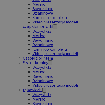
Merino
Bawełniane
Dzianinowe
Komin do kompletu
Video prezentacja modeli
czapki smerfetki
Wszystkie
Merino
Bawełniane
Dzianinowe
Komin do kompletu
Video prezentacja modeli
Czapki z printem
Szale i kominy
Wszystkie
Merino
Bawełniane
Dzianinowe
Video prezentacja modeli
rękawiczki
Wszystkie
Merino
Bawełniane