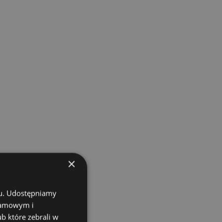
×
chu. Udostępniamy
klamowym i
ub które zebrali w