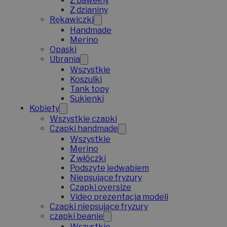
Z bawełny
Z dzianiny
Rękawiczki
Handmade
Merino
Opaski
Ubrania
Wszystkie
Koszulki
Tank topy
Sukienki
Kobiety
Wszystkie czapki
Czapki handmade
Wszystkie
Merino
Z włóczki
Podszyte jedwabiem
Niepsujące fryzury
Czapki oversize
Video prezentacja modeli
Czapki niepsujące fryzury
czapki beanie
Wszystkie