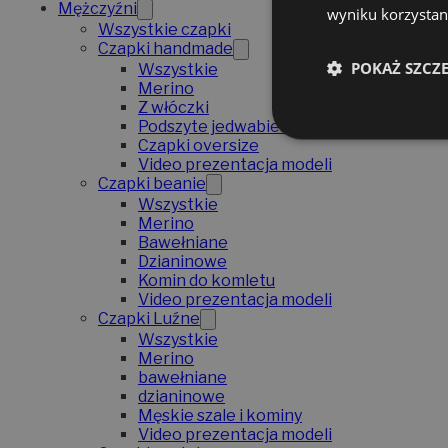
Mężczyźni
wyniku korzystani
Wszystkie czapki
Czapki handmade
POKAŻ SZCZ
Wszystkie
Merino
Z włóczki
Podszyte jedwabiem
Czapki oversize
Video prezentacja modeli
Czapki beanie
Wszystkie
Merino
Bawełniane
Dzianinowe
Komin do komletu
Video prezentacja modeli
Czapki Luźne
Wszystkie
Merino
bawełniane
dzianinowe
Męskie szale i kominy
Video prezentacja modeli