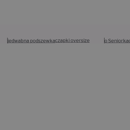
jedwabna podszewka
czapki oversize
o Seniorka