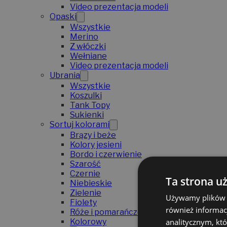
Video prezentacja modeli
Opaski
Wszystkie
Merino
Z włóczki
Wełniane
Video prezentacja modeli
Ubrania
Wszystkie
Koszulki
Tank Topy
Sukienki
Sortuj kolorami
Brązy i beże
Kolory jesieni
Bordo i czerwienie
Szarość
Czernie
Ta strona u
Niebieskie
Zielenie
Używamy plików co
Fiolety
również informac
Róże i pomarańcze
analitycznym, któ
Kolorowy