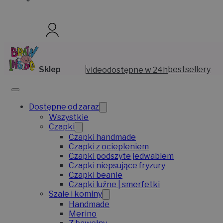
Sklep
video
dostępne w 24h
bestsellery
Dostępne od zaraz
Wszystkie
Czapki
Czapki handmade
Czapki z ociepleniem
Czapki podszyte jedwabiem
Czapki niepsujące fryzury
Czapki beanie
Czapki luźne | smerfetki
Szale i kominy
Handmade
Merino