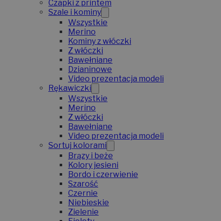
Czapki z printem
Szale i kominy
Wszystkie
Merino
Kominy z włóczki
Z włóczki
Bawełniane
Dzianinowe
Video prezentacja modeli
Rękawiczki
Wszystkie
Merino
Z włóczki
Bawełniane
Video prezentacja modeli
Sortuj kolorami
Brązy i beże
Kolory jesieni
Bordo i czerwienie
Szarość
Czernie
Niebieskie
Zielenie