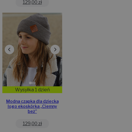
129,00
zł
Wysyłka 1 dzień
Modna czapka dla dziecka
logo ekoskórka „Ciemny
beż”
129,00
zł