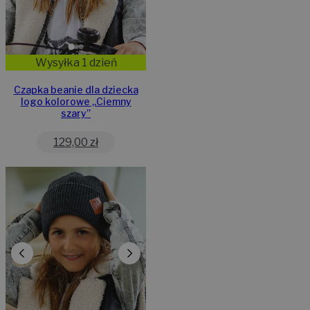
Wysyłka 1 dzień
Czapka beanie dla dziecka
logo kolorowe „Ciemny
szary”
129,00
zł