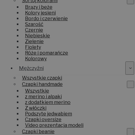
Sortuj kolorami
Brązy i beże
Kolory jesieni
Bordo i czerwienie
Szarość
Czernie
Niebieskie
Zielenie
Fiolety
Róże i pomarańcze
Kolorowy
Mężczyźni
Wszystkie czapki
Czapki handmade
Wszystkie
z merino i alpaki
z dodatkiem merino
Z włóczki
Podszyte jedwabiem
Czapki oversize
Video prezentacja modeli
Czapki beanie