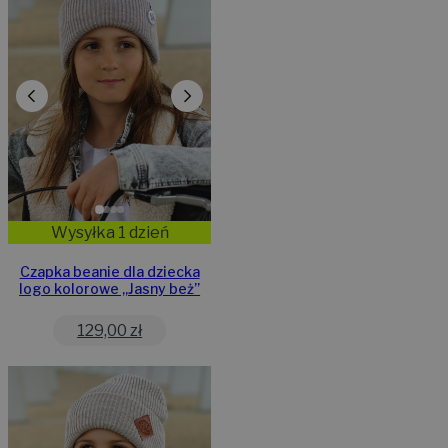
Wysyłka 1 dzień
Czapka beanie dla dziecka
logo kolorowe „Jasny beż”
129,00
zł