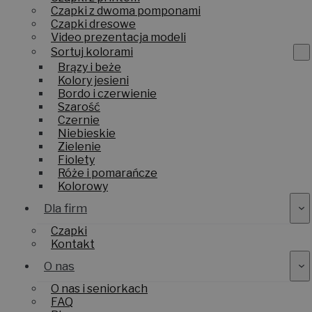
Czapki z dwoma pomponami
Czapki dresowe
Video prezentacja modeli
Sortuj kolorami
Brązy i beże
Kolory jesieni
Bordo i czerwienie
Szarość
Czernie
Niebieskie
Zielenie
Fiolety
Róże i pomarańcze
Kolorowy
Dla firm
Czapki
Kontakt
O nas
O nas i seniorkach
FAQ