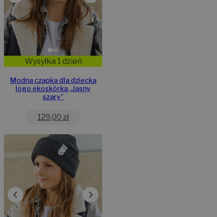
Wysyłka 1 dzień
Modna czapka dla dziecka
logo ekoskórka „Jasny
szary”
129,00
zł