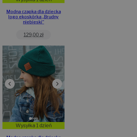
Modna czapka dla dziecka
logo ekoskórka „Brudny
niebieski”
129,00
zł
Wysyłka 1 dzień