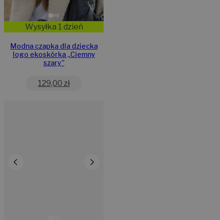
Wysyłka 1 dzień
Modna czapka dla dziecka
logo ekoskórka „Ciemny
szary”
129,00
zł