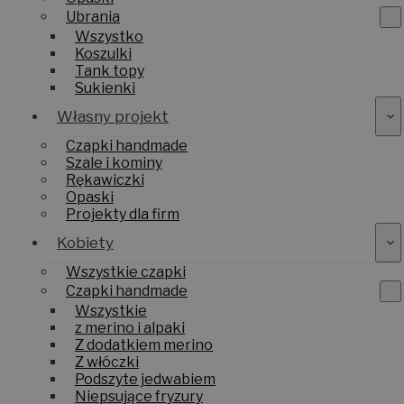
Ubrania
Wszystko
Koszulki
Tank topy
Sukienki
Własny projekt
Czapki handmade
Szale i kominy
Rękawiczki
Opaski
Projekty dla firm
Kobiety
Wszystkie czapki
Czapki handmade
Wszystkie
z merino i alpaki
Z dodatkiem merino
Z włóczki
Podszyte jedwabiem
Niepsujące fryzury