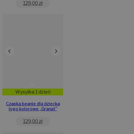
129,00
zł
Wysyłka 1 dzień
Czapka beanie dla dziecka
logo kolorowe „Granat”
129,00
zł