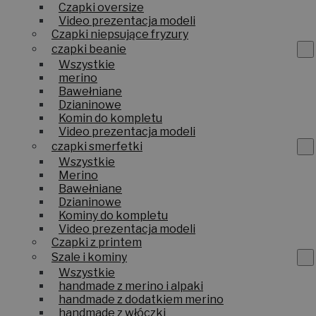
Czapki oversize
Video prezentacja modeli
Czapki niepsujące fryzury
czapki beanie
Wszystkie
merino
Bawełniane
Dzianinowe
Komin do kompletu
Video prezentacja modeli
czapki smerfetki
Wszystkie
Merino
Bawełniane
Dzianinowe
Kominy do kompletu
Video prezentacja modeli
Czapki z printem
Szale i kominy
Wszystkie
handmade z merino i alpaki
handmade z dodatkiem merino
handmade z włóczki