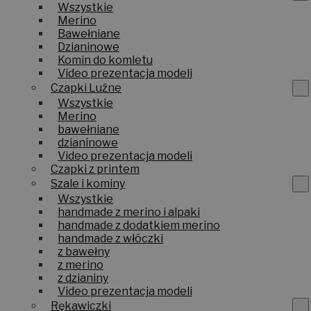
Wszystkie
Merino
Bawełniane
Dzianinowe
Komin do komletu
Video prezentacja modeli
Czapki Luźne
Wszystkie
Merino
bawełniane
dzianinowe
Video prezentacja modeli
Czapki z printem
Szale i kominy
Wszystkie
handmade z merino i alpaki
handmade z dodatkiem merino
handmade z włóczki
z bawełny
z merino
z dzianiny
Video prezentacja modeli
Rękawiczki