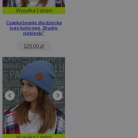
Wysyłka 1 dzień
Czapka beanie dla dziecka
logo kolorowe „Brudny
niebieski”
129,00
zł
Wysyłka 1 dzień