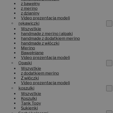
z bawełny
z merino
z dzianiny
Video prezentacja modeli
rękawiczki
Wszystkie
handmade z merino i alpaki
handmade z dodatkiem merino
handmade z włóczki
Merino
Bawełniane
Video prezentacja modeli
Opaski
Wszystkie
z dodatkiem merino
Z włóczki
Video prezentacja modeli
koszulki
Wszystkie
Koszulki
Tank Topy
Sukienki