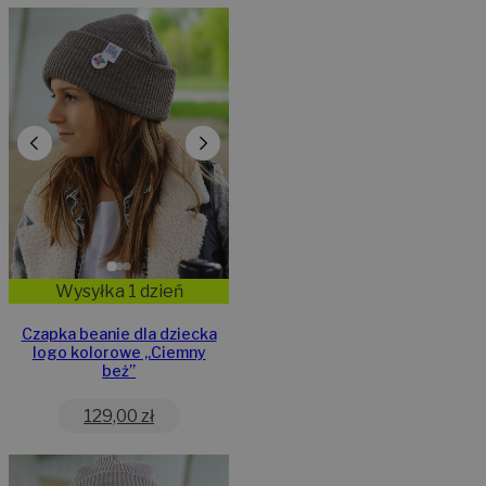
Wysyłka 1 dzień
Czapka beanie dla dziecka
logo kolorowe „Ciemny
beż”
129,00
zł