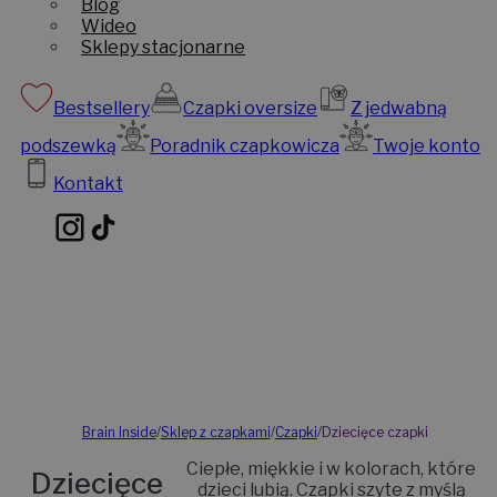
Blog
Wideo
Sklepy stacjonarne
Bestsellery
Czapki oversize
Z jedwabną
podszewką
Poradnik czapkowicza
Twoje konto
Kontakt
Brain Inside
/
Sklep z czapkami
/
Czapki
/
Dziecięce czapki
Ciepłe, miękkie i w kolorach, które
Dziecięce
dzieci lubią. Czapki szyte z myślą