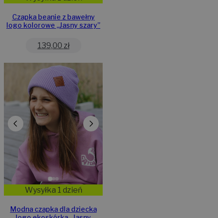
Czapka beanie z bawełny
logo kolorowe „Jasny szary”
139,00
zł
Wysyłka 1 dzień
Modna czapka dla dziecka
logo ekoskórka „Jasny