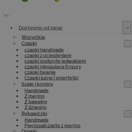
Dostępne od zaraz
Wszystkie
Czapki
czapki handmade
czapki z ociepleniem
czapki podszyte jedwabiem
czapki niepsujące fryzury
czapki beanie
Czapki luźne | smerfetki
Szale i kominy
Handmade
Z merino
Z bawełny
Z dzianiny
Rękawiczki
Handmade
Pięciopalczaste z merino
Opaski