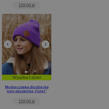
129,00
zł
Wysyłka 1 dzień
Modna czapka dla dziecka
logo ekoskórka „Fiolet”
129,00
zł