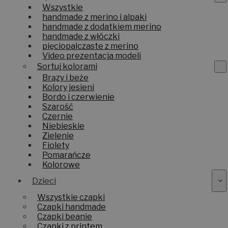
Wszystkie
handmade z merino i alpaki
handmade z dodatkiem merino
handmade z włóczki
pięciopalczaste z merino
Video prezentacja modeli
Sortuj kolorami
Brązy i beże
Kolory jesieni
Bordo i czerwienie
Szarość
Czernie
Niebieskie
Zielenie
Fiolety
Pomarańcze
Kolorowe
Dzieci
Wszystkie czapki
Czapki handmade
Czapki beanie
Czapki z printem