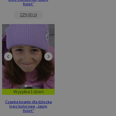
fiolet”
129,00
zł
Wysyłka 1 dzień
Czapka beanie dla dziecka
logo kolorowe „Jasny
fiolet”