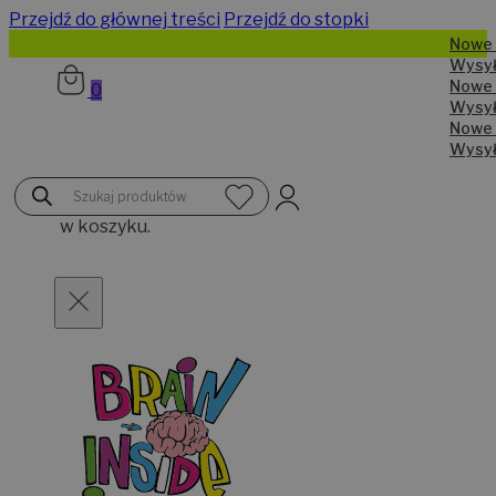
Przejdź do głównej treści
Przejdź do stopki
N
W
N
0
W
N
W
Brak
Wyszukiwarka
produktów
produktów
w koszyku.