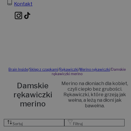
Kontakt
Brain Inside
/
Sklep z czapkami
/
Rękawiczki
/
Merino rękawiczki
/
Damskie
rękawiczki merino
Merino na dłoniach dla kobiet,
Damskie
czyli ciepło bez grubości.
rękawiczki
Rękawiczki, które grzeją jak
wełna, a leżą na dłoni jak
merino
bawełna.
Sortuj
Filtruj