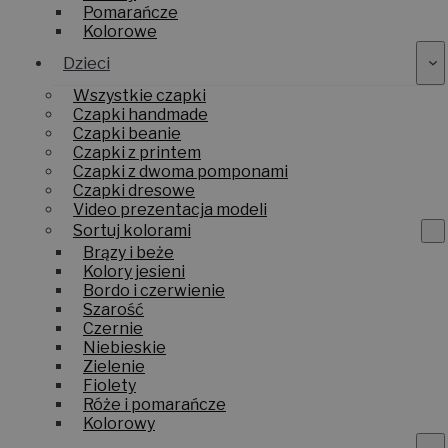
Pomarańcze
Kolorowe
Dzieci
Wszystkie czapki
Czapki handmade
Czapki beanie
Czapki z printem
Czapki z dwoma pomponami
Czapki dresowe
Video prezentacja modeli
Sortuj kolorami
Brązy i beże
Kolory jesieni
Bordo i czerwienie
Szarość
Czernie
Niebieskie
Zielenie
Fiolety
Róże i pomarańcze
Kolorowy