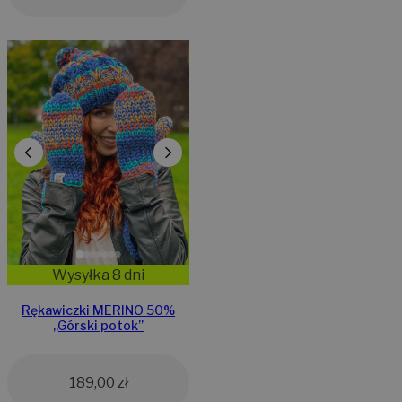
Wysyłka 8 dni
Rękawiczki MERINO 50%
,,Górski potok”
189,00
zł