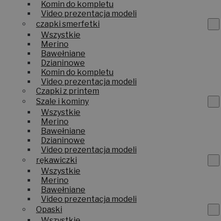
Komin do kompletu
Video prezentacja modeli
czapki smerfetki
Wszystkie
Merino
Bawełniane
Dzianinowe
Komin do kompletu
Video prezentacja modeli
Czapki z printem
Szale i kominy
Wszystkie
Merino
Bawełniane
Dzianinowe
Video prezentacja modeli
rękawiczki
Wszystkie
Merino
Bawełniane
Video prezentacja modeli
Opaski
Wszystkie