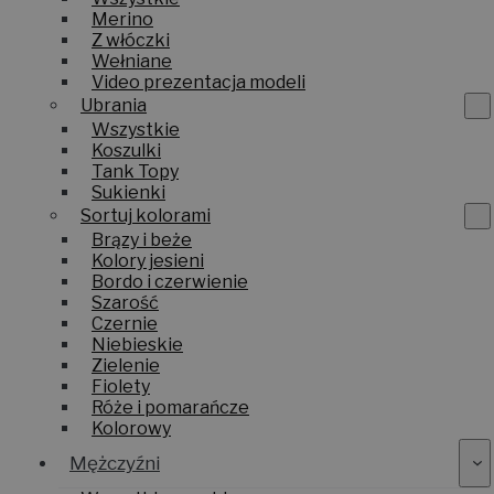
Merino
Z włóczki
Wełniane
Video prezentacja modeli
Ubrania
Wszystkie
Koszulki
Tank Topy
Sukienki
Sortuj kolorami
Brązy i beże
Kolory jesieni
Bordo i czerwienie
Szarość
Czernie
Niebieskie
Zielenie
Fiolety
Róże i pomarańcze
Kolorowy
Mężczyźni