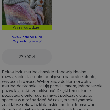
Wysyłka 1 dzień
Rękawiczki MERINO
„Wybielony szary”
239,00
zł
Rękawiczki merino damskie stanowią idealne
rozwiązanie dla kobiet ceniących naturalne ciepło,
wygodę i trwałość. Wykonane z delikatnej wełny
merino, doskonale izolują przed zimnem, jednocześnie
pozwalając skórze oddychać. Dzięki temu dłonie
pozostają ciepłe i suche nawet podczas długiego
spaceru w mroźny dzień. W naszym asortymencie
znajdziesz rękawiczki damskie merino dopasowane
do potrzeb najbardziej wymagających klientek.