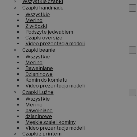
Wszystkie czapki
Czapki handmade
Wszystkie
Merino
Z włóczki
Podszyte jedwabiem
Czapki oversize
Video prezentacja modeli
Czapki beanie
Wszystkie
Merino
Bawełniane
Dzianinowe
Komin do komletu
Video prezentacja modeli
Czapki Luźne
Wszystkie
Merino
bawełniane
dzianinowe
Męskie szale i kominy
Video prezentacja modeli
Czapki z printem