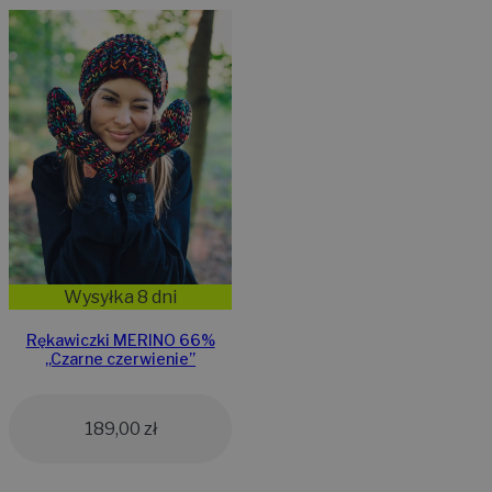
Wysyłka 8 dni
Rękawiczki MERINO 66%
,,Czarne czerwienie”
189,00
zł