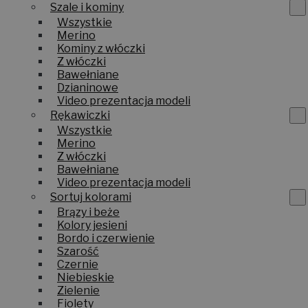
Szale i kominy
Wszystkie
Merino
Kominy z włóczki
Z włóczki
Bawełniane
Dzianinowe
Video prezentacja modeli
Rękawiczki
Wszystkie
Merino
Z włóczki
Bawełniane
Video prezentacja modeli
Sortuj kolorami
Brązy i beże
Kolory jesieni
Bordo i czerwienie
Szarość
Czernie
Niebieskie
Zielenie
Fiolety