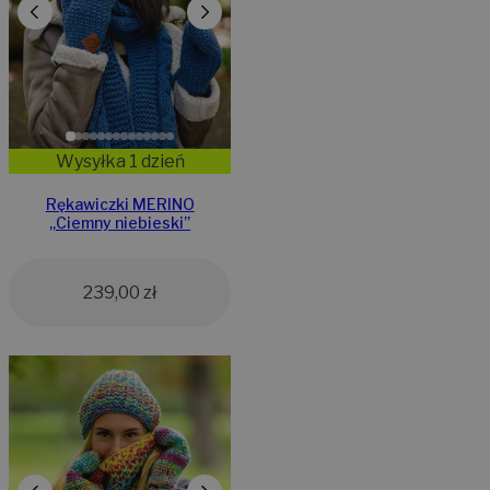
Wysyłka 1 dzień
Rękawiczki MERINO
„Ciemny niebieski”
239,00
zł