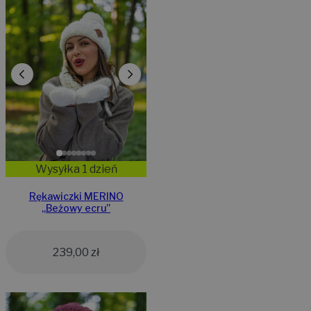
Wysyłka 1 dzień
Rękawiczki MERINO
„Beżowy ecru”
239,00
zł