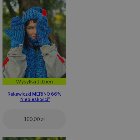
Wysyłka 1 dzień
Rękawiczki MERINO 66%
,,Niebieskości”
189,00
zł