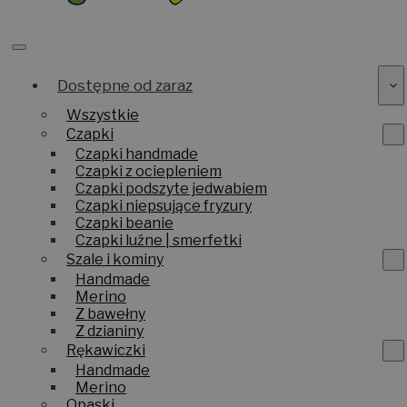
Dostępne od zaraz
Wszystkie
Czapki
Czapki handmade
Czapki z ociepleniem
Czapki podszyte jedwabiem
Czapki niepsujące fryzury
Czapki beanie
Czapki luźne | smerfetki
Szale i kominy
Handmade
Merino
Z bawełny
Z dzianiny
Rękawiczki
Handmade
Merino
Opaski