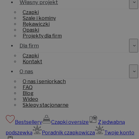
Własny projekt
Czapki
Szale i kominy
Rękawiczki
Opaski
Projekty dla firm
Dla firm
Czapki
Kontakt
O nas
O nas i seniorkach
FAQ
Blog
Wideo
Sklepy stacjonarne
Bestsellery
Czapki oversize
Z jedwabną
podszewką
Poradnik czapkowicza
Twoje konto