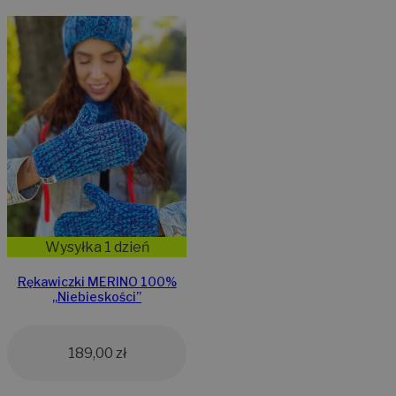
Wysyłka 1 dzień
Rękawiczki MERINO 100%
,,Niebieskości”
189,00
zł