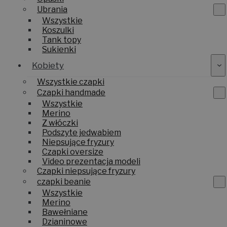
Ubrania
Wszystkie
Koszulki
Tank topy
Sukienki
Kobiety
Wszystkie czapki
Czapki handmade
Wszystkie
Merino
Z włóczki
Podszyte jedwabiem
Niepsujące fryzury
Czapki oversize
Video prezentacja modeli
Czapki niepsujące fryzury
czapki beanie
Wszystkie
Merino
Bawełniane
Dzianinowe