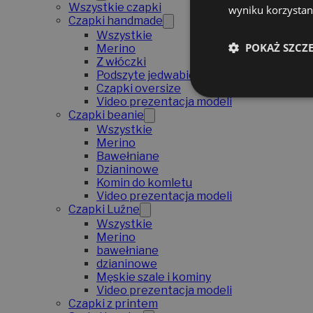
Wszystkie czapki
wyniku korzystani
Czapki handmade
Wszystkie
POKAŻ SZCZ
Merino
Z włóczki
Podszyte jedwabiem
Czapki oversize
Video prezentacja modeli
Czapki beanie
Wszystkie
Merino
Bawełniane
Dzianinowe
Komin do komletu
Video prezentacja modeli
Czapki Luźne
Wszystkie
Merino
bawełniane
dzianinowe
Męskie szale i kominy
Video prezentacja modeli
Czapki z printem