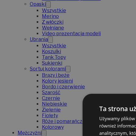
Opaski
Wszystkie
Merino
Z włóczki
Wełniane
Video prezentacja modeli
Ubrania
Wszystkie
Koszulki
Tank Topy
Sukienki
Sortuj kolorami
Brązy i beże
Kolory jesieni
Bordo i czerwienie
Szarość
Czernie
Niebieskie
Ta strona u
Zielenie
Fiolety
Używamy plików co
Róże i pomarańcze
również informac
Kolorowy
analitycznym, któ
Mężczyźni