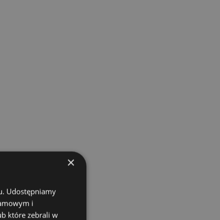
×
chu. Udostępniamy
klamowym i
ub które zebrali w