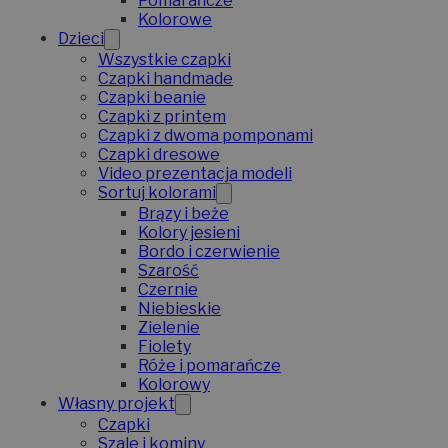
Pomarańcze
Kolorowe
Dzieci
Wszystkie czapki
Czapki handmade
Czapki beanie
Czapki z printem
Czapki z dwoma pomponami
Czapki dresowe
Video prezentacja modeli
Sortuj kolorami
Brązy i beże
Kolory jesieni
Bordo i czerwienie
Szarość
Czernie
Niebieskie
Zielenie
Fiolety
Róże i pomarańcze
Kolorowy
Własny projekt
Czapki
Szale i kominy