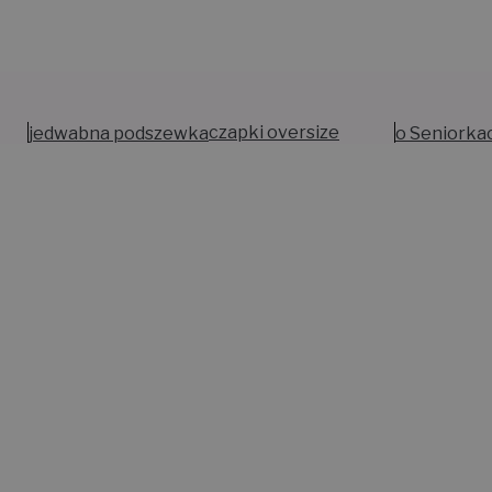
jedwabna podszewka
czapki oversize
o Seniorka