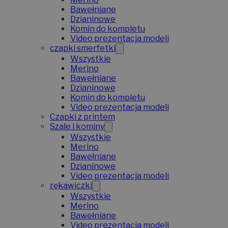
Bawełniane
Dzianinowe
Komin do kompletu
Video prezentacja modeli
czapki smerfetki
Wszystkie
Merino
Bawełniane
Dzianinowe
Komin do kompletu
Video prezentacja modeli
Czapki z printem
Szale i kominy
Wszystkie
Merino
Bawełniane
Dzianinowe
Video prezentacja modeli
rękawiczki
Wszystkie
Merino
Bawełniane
Video prezentacja modeli