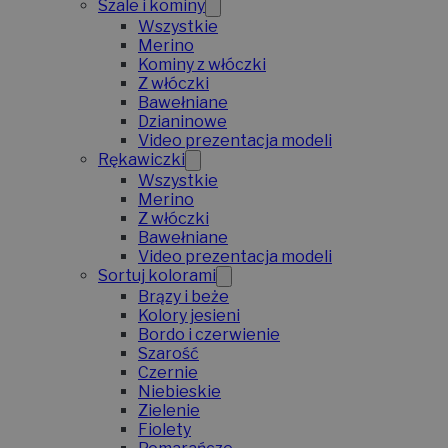
Szale i kominy
Wszystkie
Merino
Kominy z włóczki
Z włóczki
Bawełniane
Dzianinowe
Video prezentacja modeli
Rękawiczki
Wszystkie
Merino
Z włóczki
Bawełniane
Video prezentacja modeli
Sortuj kolorami
Brązy i beże
Kolory jesieni
Bordo i czerwienie
Szarość
Czernie
Niebieskie
Zielenie
Fiolety