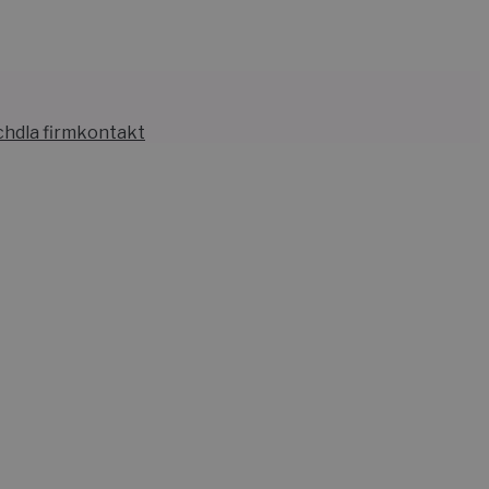
ch
dla firm
kontakt