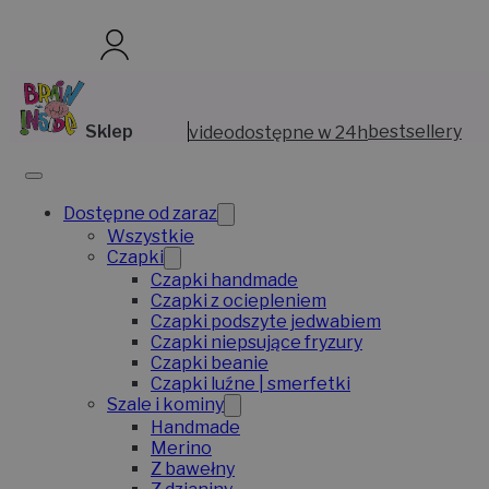
Sklep
video
dostępne w 24h
bestsellery
Dostępne od zaraz
Wszystkie
Czapki
Czapki handmade
Czapki z ociepleniem
Czapki podszyte jedwabiem
Czapki niepsujące fryzury
Czapki beanie
Czapki luźne | smerfetki
Szale i kominy
Handmade
Merino
Z bawełny