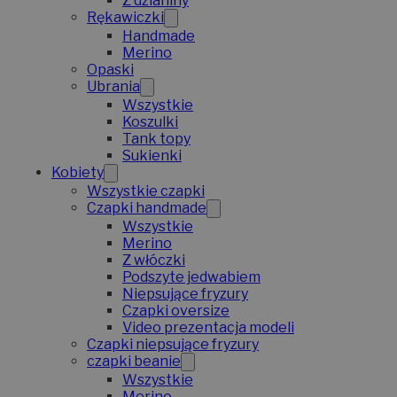
Z dzianiny
Rękawiczki
Handmade
Merino
Opaski
Ubrania
Wszystkie
Koszulki
Tank topy
Sukienki
Kobiety
Wszystkie czapki
Czapki handmade
Wszystkie
Merino
Z włóczki
Podszyte jedwabiem
Niepsujące fryzury
Czapki oversize
Video prezentacja modeli
Czapki niepsujące fryzury
czapki beanie
Wszystkie
Merino