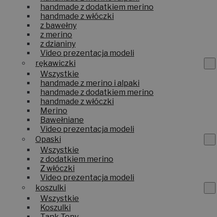
handmade z dodatkiem merino
handmade z włóczki
z bawełny
z merino
z dzianiny
Video prezentacja modeli
rękawiczki
Wszystkie
handmade z merino i alpaki
handmade z dodatkiem merino
handmade z włóczki
Merino
Bawełniane
Video prezentacja modeli
Opaski
Wszystkie
z dodatkiem merino
Z włóczki
Video prezentacja modeli
koszulki
Wszystkie
Koszulki
Tank Topy