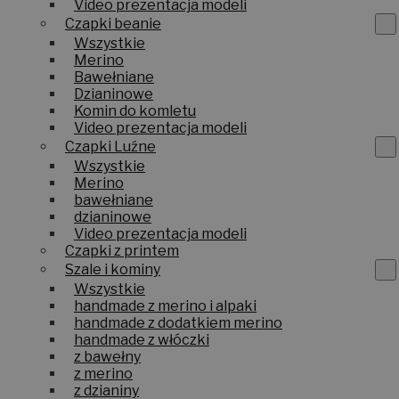
Video prezentacja modeli
Czapki beanie
Wszystkie
Merino
Bawełniane
Dzianinowe
Komin do komletu
Video prezentacja modeli
Czapki Luźne
Wszystkie
Merino
bawełniane
dzianinowe
Video prezentacja modeli
Czapki z printem
Szale i kominy
Wszystkie
handmade z merino i alpaki
handmade z dodatkiem merino
handmade z włóczki
z bawełny
z merino
z dzianiny