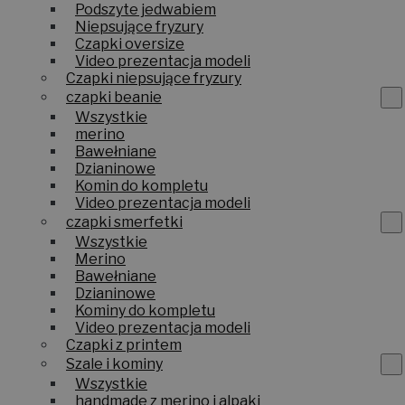
Podszyte jedwabiem
Niepsujące fryzury
Czapki oversize
Video prezentacja modeli
Czapki niepsujące fryzury
czapki beanie
Wszystkie
merino
Bawełniane
Dzianinowe
Komin do kompletu
Video prezentacja modeli
czapki smerfetki
Wszystkie
Merino
Bawełniane
Dzianinowe
Kominy do kompletu
Video prezentacja modeli
Czapki z printem
Szale i kominy
Wszystkie
handmade z merino i alpaki