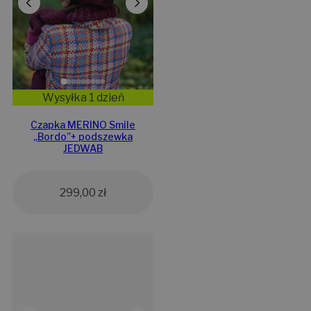
Wysyłka 1 dzień
Czapka MERINO Smile
„Bordo”+ podszewka
JEDWAB
299,00
zł