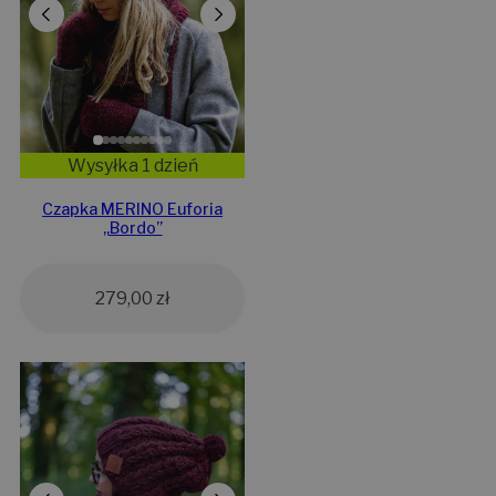
Wysyłka 1 dzień
Czapka MERINO Euforia
„Bordo”
279,00
zł