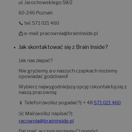
ul. Jarochowskiego 58/2
60-246 Poznań
📞 tel. 571 021 460
📩 e-mail:
pracownia@braininside.pl
Jak skontaktować się z Brain Inside?
Jak nas złapać?
Nie gryziemy, a o naszych czapkach możemy
opowiadać godzinami!
Wybierz najwygodniejszą opcję i skontaktuj się z
naszą pracownią:
📱
Telefon (wolisz pogadać?):
+ 48
571 021 460
✉️
Mail (wolisz napisać?):
racownia@braininside.pl
Daj znać, w czym możemy Ci pomóc!