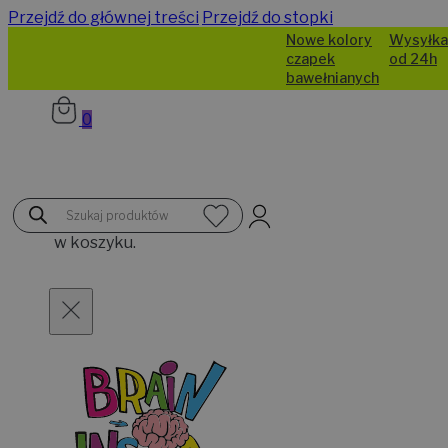
Przejdź do głównej treści
Przejdź do stopki
Nowe kolory
Wysyłka
czapek
od 24h
bawełnianych
0
Brak
Wyszukiwarka
produktów
produktów
w koszyku.