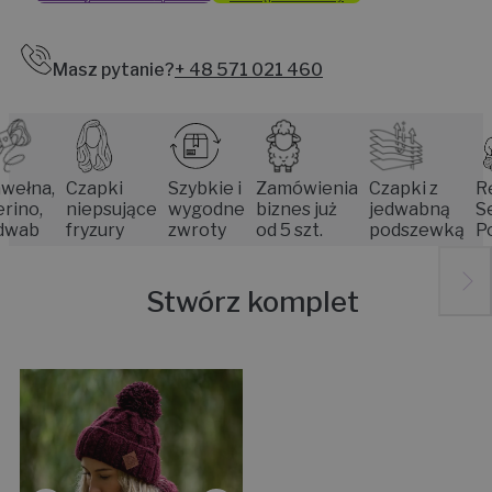
Masz pytanie?
+ 48 571 021 460
na,
Czapki
Szybkie i
Zamówienia
Czapki z
Rękod
o,
niepsujące
wygodne
biznes już
jedwabną
Senio
b
fryzury
zwroty
od 5 szt.
podszewką
Pozna
Stwórz komplet