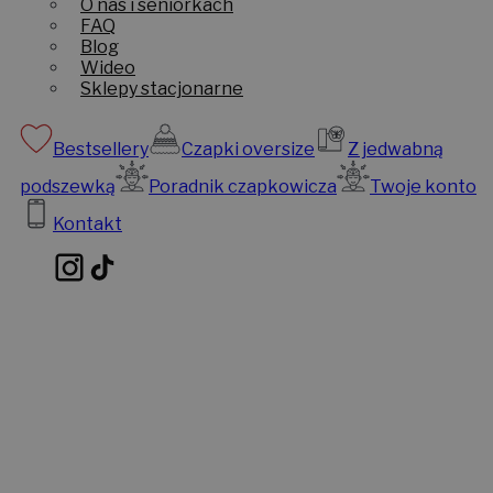
O nas i seniorkach
FAQ
Blog
Wideo
Sklepy stacjonarne
Bestsellery
Czapki oversize
Z jedwabną
podszewką
Poradnik czapkowicza
Twoje konto
Kontakt