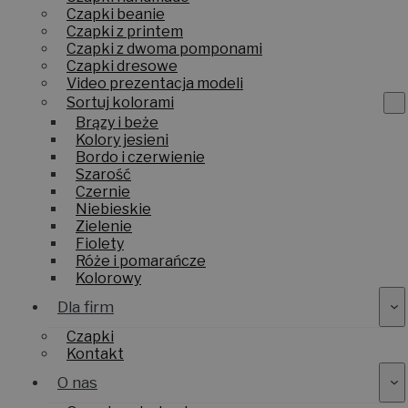
Czapki beanie
Czapki z printem
Czapki z dwoma pomponami
Czapki dresowe
Video prezentacja modeli
Sortuj kolorami
Brązy i beże
Kolory jesieni
Bordo i czerwienie
Szarość
Czernie
Niebieskie
Zielenie
Fiolety
Róże i pomarańcze
Kolorowy
Dla firm
Czapki
Kontakt
O nas