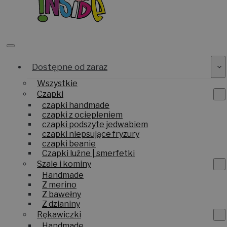
Dostępne od zaraz
Wszystkie
Czapki
czapki handmade
czapki z ociepleniem
czapki podszyte jedwabiem
czapki niepsujące fryzury
czapki beanie
Czapki luźne | smerfetki
Szale i kominy
Handmade
Z merino
Z bawełny
Z dzianiny
Rękawiczki
Handmade