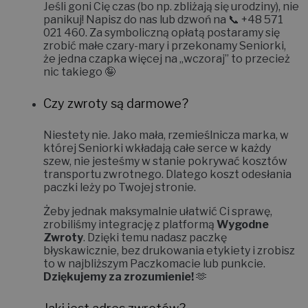
Jeśli goni Cię czas (bo np. zbliżają się urodziny), nie
panikuj! Napisz do nas lub dzwoń na 📞
+48 571
021 460
. Za symboliczną opłatą postaramy się
zrobić małe czary-mary i
przekonamy Seniorki,
że jedna czapka więcej na „wczoraj” to przecież
nic takiego 🤪
Czy zwroty są darmowe?
Niestety nie.
Jako mała, rzemieślnicza marka, w
której Seniorki wkładają całe serce w każdy
szew, nie jesteśmy w stanie pokrywać kosztów
transportu zwrotnego. Dlatego koszt odesłania
paczki leży po Twojej stronie.
Żeby jednak maksymalnie ułatwić Ci sprawę,
zrobiliśmy integrację z platformą
Wygodne
Zwroty
. Dzięki temu nadasz paczkę
błyskawicznie, bez drukowania etykiety i zrobisz
to w najbliższym Paczkomacie lub punkcie.
Dziękujemy za zrozumienie!
🫶