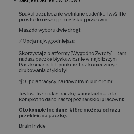
Jaki jest adres zwrotów?
Spakuj bezpiecznie wełniane cudeńko i wyślij je
prosto do naszej poznańskiej pracowni.
Masz do wyboru dwie drogi:
⚡
Opcja najwygodniejsza:
Skorzystaj z platformy
[Wygodne Zwroty]
– tam
nadasz paczkę błyskawicznie w najbliższym
Paczkomacie lub punkcie, bez konieczności
drukowania etykiety!
📦
Opcja tradycyjna (dowolnym kurierem):
Jeśli wolisz nadać paczkę samodzielnie, oto
kompletne dane naszej poznańskiej pracowni:
Oto kompletne dane, które możesz od razu
przekleić na paczkę:
Brain Inside