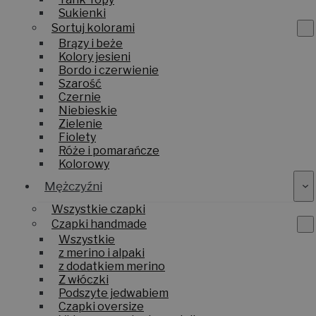
Sukienki
Sortuj kolorami
Brązy i beże
Kolory jesieni
Bordo i czerwienie
Szarość
Czernie
Niebieskie
Zielenie
Fiolety
Róże i pomarańcze
Kolorowy
Mężczyźni
Wszystkie czapki
Czapki handmade
Wszystkie
z merino i alpaki
z dodatkiem merino
Z włóczki
Podszyte jedwabiem
Czapki oversize