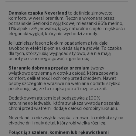
Damska czapka Neverland
to definicja zimowego
komfortu w wersji premium. Ręcznie wykonana przez
poznańskie Seniorki z wyjątkowej mieszanki 86% merino,
11% alpaki i 3% jedwabiu, łączy naturalne ciepło, miękkość i
elegancki wygląd, który nie wychodzi z mody.
Jej luźniejszy fason z lekkim opadaniem z tyłu daje
swobodny efekt i pięknie układa się na głowie. To czapka
dla tych, którzy lubią wyglądać stylowo, ale nie mają
ochoty co rano negocjować z garderobą.
Starannie dobrana przędza premium
tworzy
wyjątkowo przyjemną w dotyku całość, która zapewnia
komfort, delikatność i ochronę przed chłodem. Nawet
osoby szczególnie wrażliwe na wełniane dodatki szybko
przekonują się, że ta czapka potrafi rozpieszczać.
Dodatkowym atutem jest podszewka z 100%
naturalnego jedwabiu, która zwiększa wygodę noszenia,
chroni przed wiatrem i dodaje całości odrobiny luksusu.
Neverland to nie zwykła czapka zimowa. To miękki azyl na
chłodne dni i mały detal, który robi wielką różnicę.
Połącz ją z szalem, kominem lub rękawiczkami