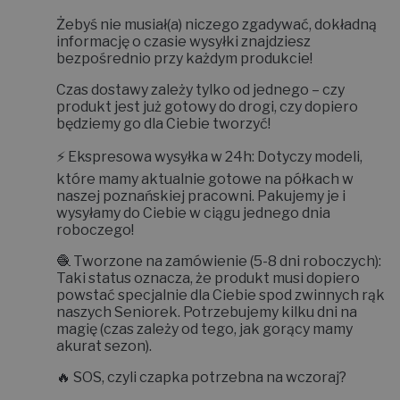
Żebyś nie musiał(a) niczego zgadywać, dokładną
informację o czasie wysyłki znajdziesz
bezpośrednio przy każdym produkcie!
Czas dostawy zależy tylko od jednego – czy
produkt jest już gotowy do drogi, czy dopiero
będziemy go dla Ciebie tworzyć!
⚡
Ekspresowa wysyłka w 24h:
Dotyczy modeli,
które mamy aktualnie gotowe na półkach w
naszej poznańskiej pracowni. Pakujemy je i
wysyłamy do Ciebie w ciągu jednego dnia
roboczego!
🧶
Tworzone na zamówienie (5-8 dni roboczych):
Taki status oznacza, że produkt musi dopiero
powstać specjalnie dla Ciebie spod zwinnych rąk
naszych Seniorek. Potrzebujemy kilku dni na
magię (czas zależy od tego, jak gorący mamy
akurat sezon).
🔥
SOS, czyli czapka potrzebna na wczoraj?