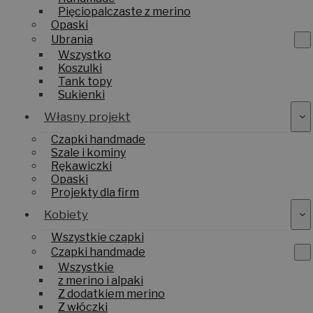
Pięciopalczaste z merino
Opaski
Ubrania
Wszystko
Koszulki
Tank topy
Sukienki
Własny projekt
Czapki handmade
Szale i kominy
Rękawiczki
Opaski
Projekty dla firm
Kobiety
Wszystkie czapki
Czapki handmade
Wszystkie
z merino i alpaki
Z dodatkiem merino
Z włóczki