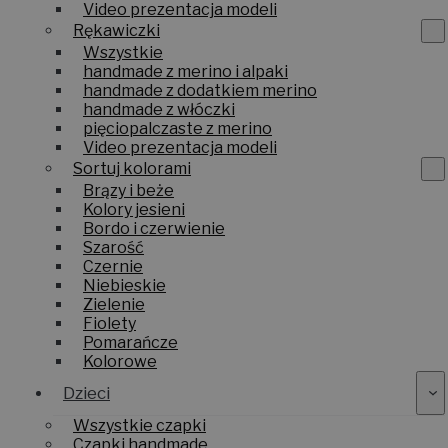
Video prezentacja modeli
Rękawiczki
Wszystkie
handmade z merino i alpaki
handmade z dodatkiem merino
handmade z włóczki
pięciopalczaste z merino
Video prezentacja modeli
Sortuj kolorami
Brązy i beże
Kolory jesieni
Bordo i czerwienie
Szarość
Czernie
Niebieskie
Zielenie
Fiolety
Pomarańcze
Kolorowe
Dzieci
Wszystkie czapki
Czapki handmade