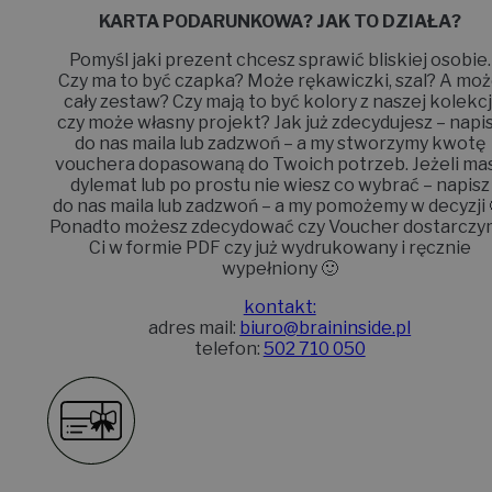
KARTA PODARUNKOWA? JAK TO DZIAŁA?
Pomyśl jaki prezent chcesz sprawić bliskiej osobie.
Czy ma to być czapka? Może rękawiczki, szal? A mo
cały zestaw? Czy mają to być kolory z naszej kolekcj
czy może własny projekt? Jak już zdecydujesz – napi
do nas maila lub zadzwoń – a my stworzymy kwotę
vouchera dopasowaną do Twoich potrzeb. Jeżeli ma
dylemat lub po prostu nie wiesz co wybrać – napisz
do nas maila lub zadzwoń – a my pomożemy w decyzji 
Ponadto możesz zdecydować czy Voucher dostarczy
Ci w formie PDF czy już wydrukowany i ręcznie
wypełniony 🙂
kontakt:
adres mail:
biuro@braininside.pl
telefon:
502 710 050