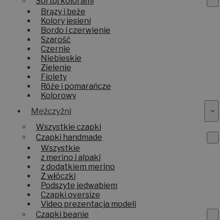
Sortuj kolorami
Brązy i beże
Kolory jesieni
Bordo i czerwienie
Szarość
Czernie
Niebieskie
Zielenie
Fiolety
Róże i pomarańcze
Kolorowy
Mężczyźni
Wszystkie czapki
Czapki handmade
Wszystkie
z merino i alpaki
z dodatkiem merino
Z włóczki
Podszyte jedwabiem
Czapki oversize
Video prezentacja modeli
Czapki beanie