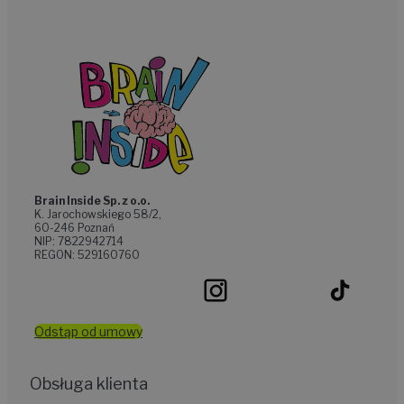
Brain Inside Sp. z o.o.
K. Jarochowskiego 58/2,
60-246 Poznań
NIP: 7822942714
REGON: 529160760
Odstąp od umowy
Obsługa klienta