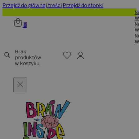
Przejdź do głównej treści
Przejdź do stopki
N
W
N
0
W
N
W
Brak
produktów
w koszyku.