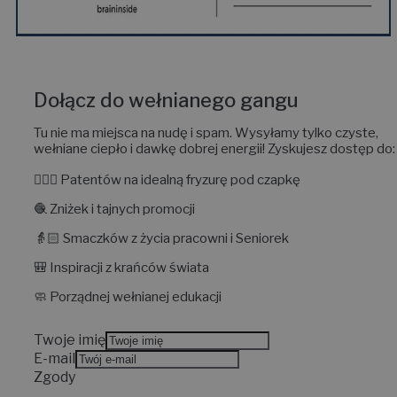
Dołącz do wełnianego gangu
Tu nie ma miejsca na nudę i spam. Wysyłamy tylko czyste,
wełniane ciepło i dawkę dobrej energii!
Zyskujesz dostęp do:
💇🏼‍♀️
Patentów na idealną fryzurę
pod czapkę
🧶
Zniżek i tajnych promocji
👵🏻
Smaczków z życia pracowni
i Seniorek
🎒
Inspiracji z krańców świata
🧼
Porządnej wełnianej edukacji
Twoje imię
E-mail
Zgody