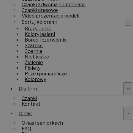
Czapki z dwoma pomponami
Czapki dresowe
Video prezentacja modeli
Sortuj kolorami
Brązy i beże
Kolory jesieni
Bordo i czerwienie
Szarość
Czernie
Niebieskie
Zielenie
Fiolety
Róże i pomarańcze
Kolorowy
Dla firm
Czapki
Kontakt
O nas
O nas i seniorkach
FAQ