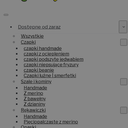
Dostępne od zaraz
Wszystkie
Czapki
czapki handmade
czapki z ociepleniem
czapki podszyte jedwabiem
czapki niepsujące fryzury
czapki beanie
Czapki luźne | smerfetki
Szale i kominy
Handmade
Z merino
Z bawełny
Z dzianiny
Rękawiczki
Handmade
Pięciopalczaste z merino
Opaski