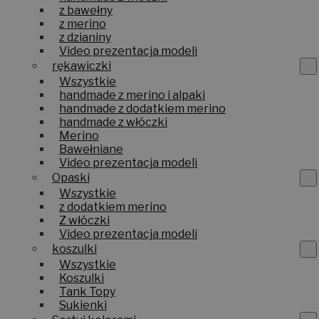
z bawełny
z merino
z dzianiny
Video prezentacja modeli
rękawiczki
Wszystkie
handmade z merino i alpaki
handmade z dodatkiem merino
handmade z włóczki
Merino
Bawełniane
Video prezentacja modeli
Opaski
Wszystkie
z dodatkiem merino
Z włóczki
Video prezentacja modeli
koszulki
Wszystkie
Koszulki
Tank Topy
Sukienki