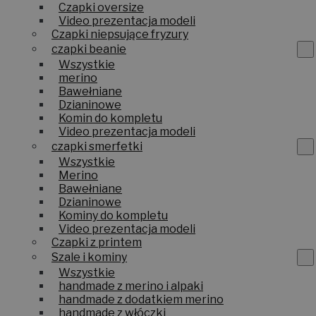
Czapki oversize
Video prezentacja modeli
Czapki niepsujące fryzury
czapki beanie
Wszystkie
merino
Bawełniane
Dzianinowe
Komin do kompletu
Video prezentacja modeli
czapki smerfetki
Wszystkie
Merino
Bawełniane
Dzianinowe
Kominy do kompletu
Video prezentacja modeli
Czapki z printem
Szale i kominy
Wszystkie
handmade z merino i alpaki
handmade z dodatkiem merino
handmade z włóczki