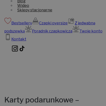
Blog
Wideo
Sklepy stacjonarne
Bestsellery
Czapki oversize
Z jedwabną
podszewką
Poradnik czapkowicza
Twoje konto
Kontakt
Karty podarunkowe –