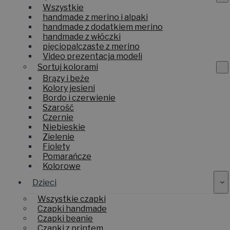
Wszystkie
handmade z merino i alpaki
handmade z dodatkiem merino
handmade z włóczki
pięciopalczaste z merino
Video prezentacja modeli
Sortuj kolorami
Brązy i beże
Kolory jesieni
Bordo i czerwienie
Szarość
Czernie
Niebieskie
Zielenie
Fiolety
Pomarańcze
Kolorowe
Dzieci
Wszystkie czapki
Czapki handmade
Czapki beanie
Czapki z printem