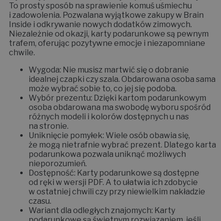
To prosty sposób na sprawienie komuś uśmiechu
i zadowolenia. Pozwalana wyjątkowe zakupy w Brain
Inside i odkrywanie nowych dodatków zimowych.
Niezależnie od okazji, karty podarunkowe są pewnym
trafem, oferując pozytywne emocje i niezapomniane
chwile.
Wygoda: Nie musisz martwić się o dobranie
idealnej czapki czy szala. Obdarowana osoba sama
może wybrać sobie to, co jej się podoba.
Wybór prezentu: Dzięki kartom podarunkowym
osoba obdarowana ma swobodę wyboru spośród
różnych modeli i kolorów dostępnych u nas
na stronie.
Uniknięcie pomyłek: Wiele osób obawia się,
że mogą nietrafnie wybrać prezent. Dlatego karta
podarunkowa pozwala uniknąć możliwych
nieporozumień.
Dostępność: Karty podarunkowe są dostępne
od ręki w wersji PDF. A to ułatwia ich zdobycie
w ostatniej chwili czy przy niewielkim nakładzie
czasu.
Wariant dla odległych znajomych: Karty
podarunkowe są świetnym rozwiązaniem, jeśli