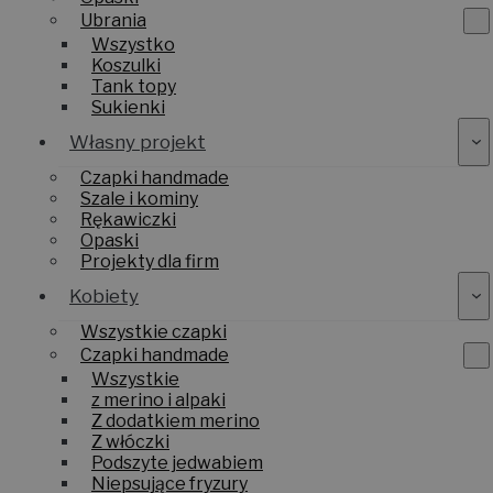
Ubrania
Wszystko
Koszulki
Tank topy
Sukienki
Własny projekt
Czapki handmade
Szale i kominy
Rękawiczki
Opaski
Projekty dla firm
Kobiety
Wszystkie czapki
Czapki handmade
Wszystkie
z merino i alpaki
Z dodatkiem merino
Z włóczki
Podszyte jedwabiem
Niepsujące fryzury