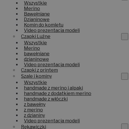
Wszystkie
Merino
Bawełniane
Dzianinowe
Komin do komletu
Video prezentacja modeli
Czapki Luźne
Wszystkie
Merino
bawełniane
dzianinowe
Video prezentacja modeli
Czapki z printem
Szale i kominy
Wszystkie
handmade z merino i alpaki
handmade z dodatkiem merino
handmade z włóczki
z bawełny
z merino
z dzianiny
Video prezentacja modeli
Rękawiczki