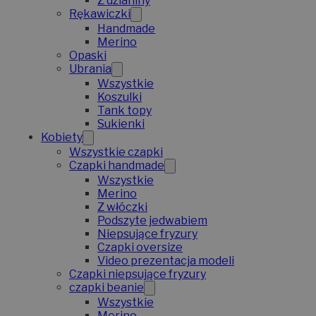
Z dzianiny
Rękawiczki
Handmade
Merino
Opaski
Ubrania
Wszystkie
Koszulki
Tank topy
Sukienki
Kobiety
Wszystkie czapki
Czapki handmade
Wszystkie
Merino
Z włóczki
Podszyte jedwabiem
Niepsujące fryzury
Czapki oversize
Video prezentacja modeli
Czapki niepsujące fryzury
czapki beanie
Wszystkie
Merino