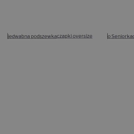
jedwabna podszewka
czapki oversize
o Seniorka