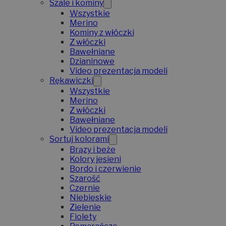
Szale i kominy
Wszystkie
Merino
Kominy z włóczki
Z włóczki
Bawełniane
Dzianinowe
Video prezentacja modeli
Rękawiczki
Wszystkie
Merino
Z włóczki
Bawełniane
Video prezentacja modeli
Sortuj kolorami
Brązy i beże
Kolory jesieni
Bordo i czerwienie
Szarość
Czernie
Niebieskie
Zielenie
Fiolety