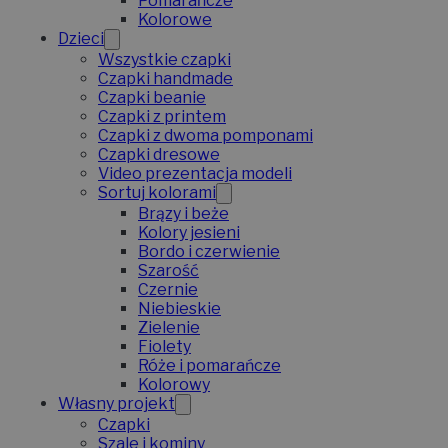
Pomarańcze
Kolorowe
Dzieci
Wszystkie czapki
Czapki handmade
Czapki beanie
Czapki z printem
Czapki z dwoma pomponami
Czapki dresowe
Video prezentacja modeli
Sortuj kolorami
Brązy i beże
Kolory jesieni
Bordo i czerwienie
Szarość
Czernie
Niebieskie
Zielenie
Fiolety
Róże i pomarańcze
Kolorowy
Własny projekt
Czapki
Szale i kominy