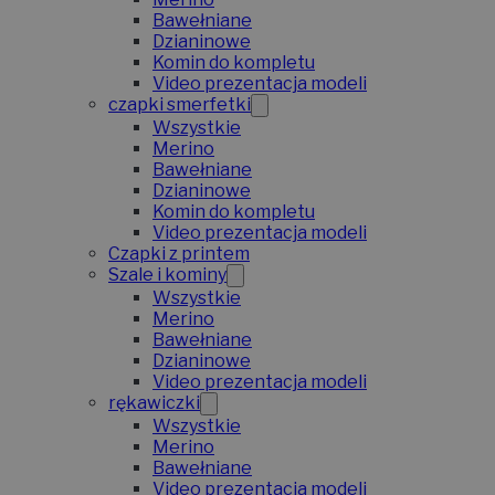
Bawełniane
Dzianinowe
Komin do kompletu
Video prezentacja modeli
czapki smerfetki
Wszystkie
Merino
Bawełniane
Dzianinowe
Komin do kompletu
Video prezentacja modeli
Czapki z printem
Szale i kominy
Wszystkie
Merino
Bawełniane
Dzianinowe
Video prezentacja modeli
rękawiczki
Wszystkie
Merino
Bawełniane
Video prezentacja modeli