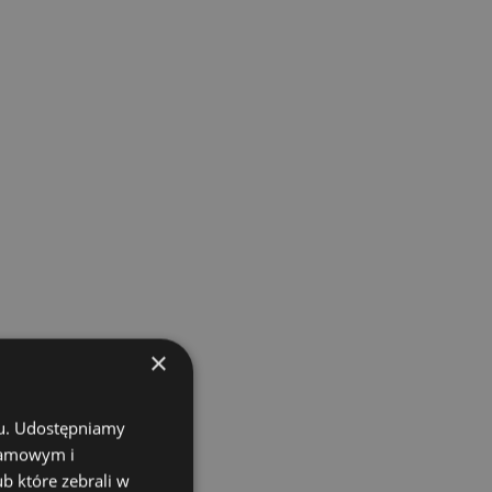
×
chu. Udostępniamy
klamowym i
ub które zebrali w