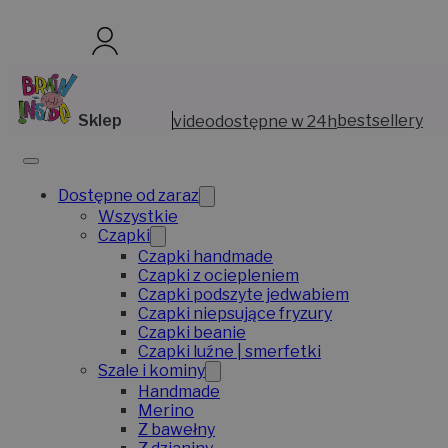
Sklep
video
dostępne w 24h
bestsellery
Dostępne od zaraz
Wszystkie
Czapki
Czapki handmade
Czapki z ociepleniem
Czapki podszyte jedwabiem
Czapki niepsujące fryzury
Czapki beanie
Czapki luźne | smerfetki
Szale i kominy
Handmade
Merino
Z bawełny