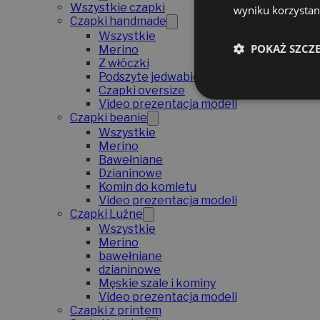
Wszystkie czapki
wyniku korzystani
Czapki handmade
Wszystkie
POKAŻ SZCZ
Merino
Z włóczki
Podszyte jedwabiem
Czapki oversize
Video prezentacja modeli
Czapki beanie
Wszystkie
Merino
Bawełniane
Dzianinowe
Komin do komletu
Video prezentacja modeli
Czapki Luźne
Wszystkie
Merino
bawełniane
dzianinowe
Męskie szale i kominy
Video prezentacja modeli
Czapki z printem