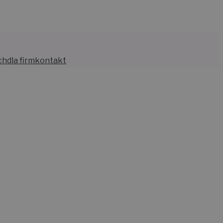
ch
dla firm
kontakt