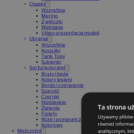
Opaski
Wszystkie
Merino
Z włóczki
Wełniane
Video prezentacja modeli
Ubrania
Wszystkie
Koszulki
Tank Topy
Sukienki
Sortuj kolorami
Brązy i beże
Kolory jesieni
Bordo i czerwienie
Szarość
Czernie
Niebieskie
Ta strona u
Zielenie
Fiolety
Używamy plików co
Róże i pomarańcze
również informac
Kolorowy
analitycznym, któ
Mężczyźni