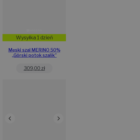
Wysyłka 1 dzień
Męski szal MERINO 50%
,,Górski potok szalik”
309,00
zł