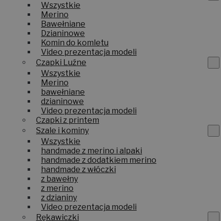
Wszystkie
Merino
Bawełniane
Dzianinowe
Komin do komletu
Video prezentacja modeli
Czapki Luźne
Wszystkie
Merino
bawełniane
dzianinowe
Video prezentacja modeli
Czapki z printem
Szale i kominy
Wszystkie
handmade z merino i alpaki
handmade z dodatkiem merino
handmade z włóczki
z bawełny
z merino
z dzianiny
Video prezentacja modeli
Rękawiczki