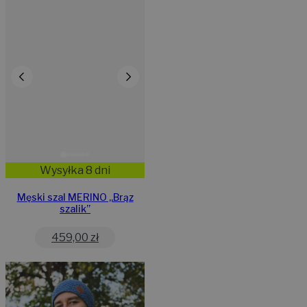
Wysyłka 8 dni
Męski szal MERINO „Brąz
szalik”
459,00
zł