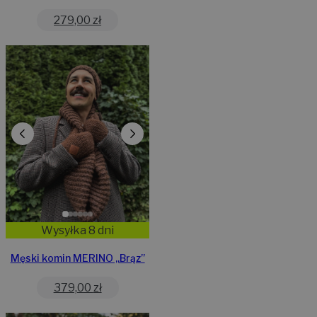
279,00
zł
Wysyłka 8 dni
Męski komin MERINO „Brąz”
379,00
zł