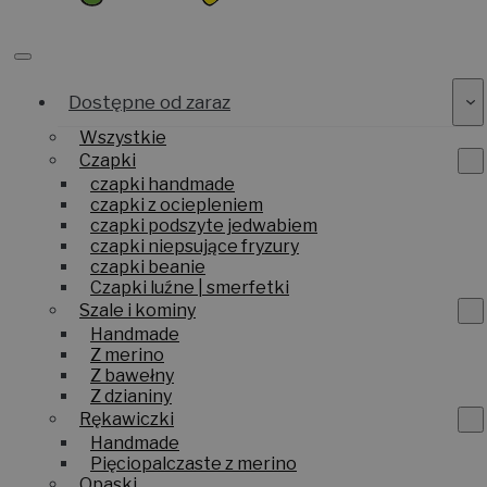
Dostępne od zaraz
Wszystkie
Czapki
czapki handmade
czapki z ociepleniem
czapki podszyte jedwabiem
czapki niepsujące fryzury
czapki beanie
Czapki luźne | smerfetki
Szale i kominy
Handmade
Z merino
Z bawełny
Z dzianiny
Rękawiczki
Handmade
Pięciopalczaste z merino
Opaski