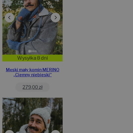
Wysyłka 8 dni
Męski mały komin MERINO
„Ciemny niebieski”
279,00
zł