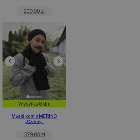
209,00
zł
Wysyłka 8 dni
Męski komin MERINO
„Czarny”
379,00
zł