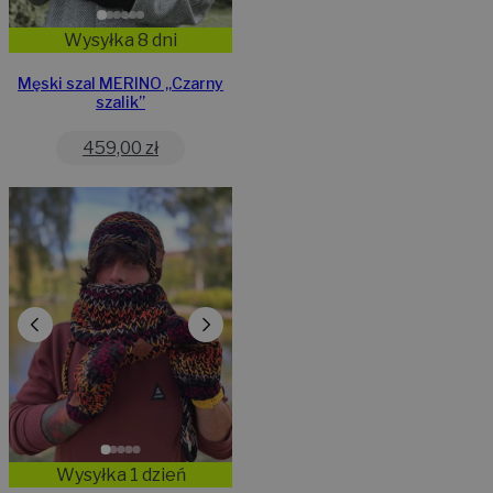
Wysyłka 8 dni
Męski szal MERINO „Czarny
szalik”
459,00
zł
Wysyłka 1 dzień