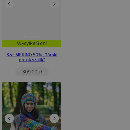
Wysyłka 8 dni
Szal MERINO 50% ,,Górski
potok szalik”
309,00
zł