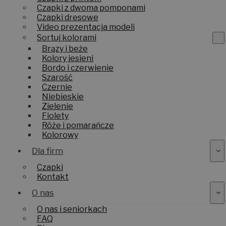
Czapki z dwoma pomponami
Czapki dresowe
Video prezentacja modeli
Sortuj kolorami
Brązy i beże
Kolory jesieni
Bordo i czerwienie
Szarość
Czernie
Niebieskie
Zielenie
Fiolety
Róże i pomarańcze
Kolorowy
Dla firm
Czapki
Kontakt
O nas
O nas i seniorkach
FAQ