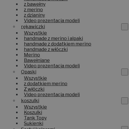
z bawełny
z merino
z dzianiny
Video prezentacja modeli
rękawiczki
Wszystkie
handmade z merino i alpaki
handmade z dodatkiem merino
handmade z włóczki
Merino
Bawełniane
Video prezentacja modeli
Opaski
Wszystkie
z dodatkiem merino
Z włóczki
Video prezentacja modeli
koszulki
Wszystkie
Koszulki
Tank Topy
Sukienki