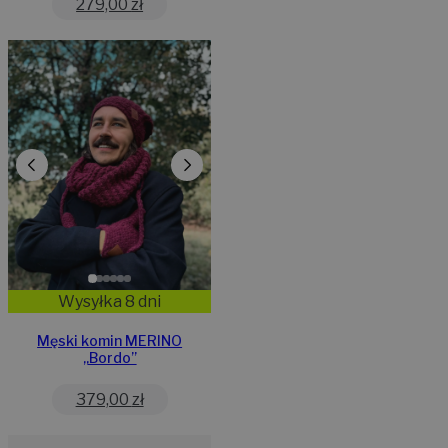
279,00
zł
Wysyłka 8 dni
Męski komin MERINO
„Bordo”
379,00
zł