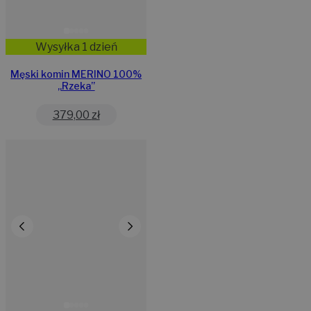
Wysyłka 1 dzień
Męski komin MERINO 100%
„Rzeka”
379,00
zł