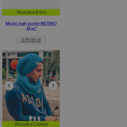
Wysyłka 8 dni
Męski mały komin MERINO
„Brąz”
279,00
zł
Wysyłka 1 dzień