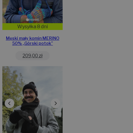
Wysyłka 8 dni
Męski mały komin MERINO
50% „Górski potok”
209,00
zł