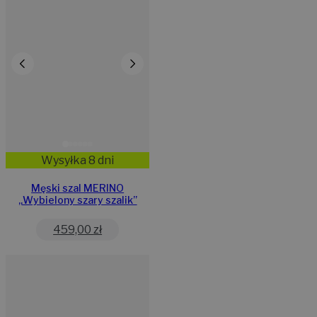
Wysyłka 8 dni
Męski szal MERINO
„Wybielony szary szalik”
459,00
zł