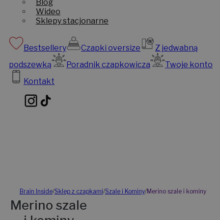
Blog
Wideo
Sklepy stacjonarne
Bestsellery
Czapki oversize
Z jedwabną
podszewką
Poradnik czapkowicza
Twoje konto
Kontakt
Brain Inside
/
Sklep z czapkami
/
Szale i Kominy
/
Merino szale i kominy
Merino szale