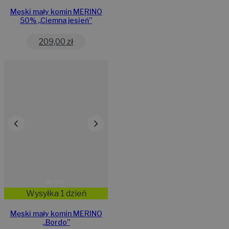
Męski mały komin MERINO
50% ,,Ciemna jesień”
209,00
zł
Wysyłka 1 dzień
Męski mały komin MERINO
„Bordo”