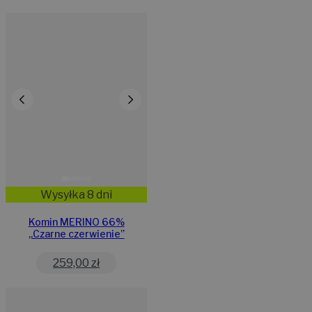
Wysyłka 8 dni
Komin MERINO 66%
„Czarne czerwienie”
259,00
zł