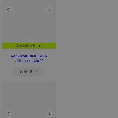
Wysyłka 8 dni
Komin MERINO 50%
„Ciemna jesień”
259,00
zł