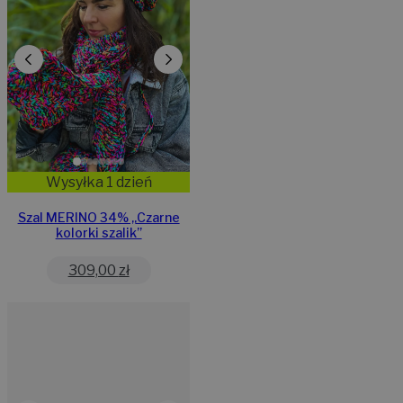
Wysyłka 1 dzień
Szal MERINO 34% „Czarne
kolorki szalik”
309,00
zł