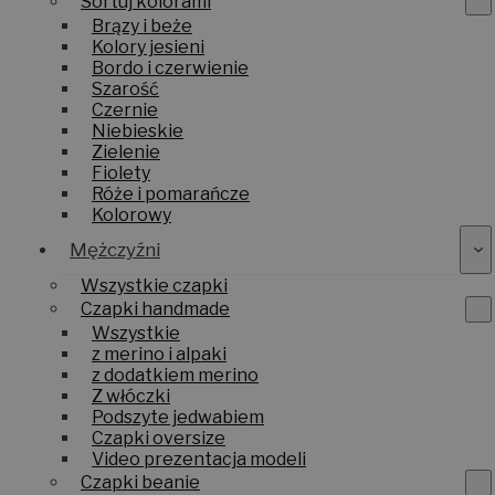
Sortuj kolorami
Brązy i beże
Kolory jesieni
Bordo i czerwienie
Szarość
Czernie
Niebieskie
Zielenie
Fiolety
Róże i pomarańcze
Kolorowy
Mężczyźni
Wszystkie czapki
Czapki handmade
Wszystkie
z merino i alpaki
z dodatkiem merino
Z włóczki
Podszyte jedwabiem
Czapki oversize
Video prezentacja modeli
Czapki beanie