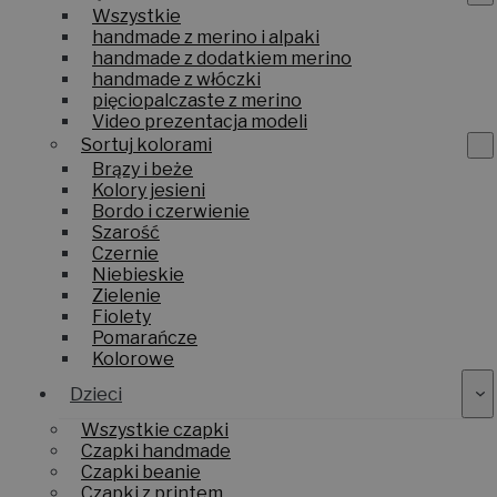
Wszystkie
handmade z merino i alpaki
handmade z dodatkiem merino
handmade z włóczki
pięciopalczaste z merino
Video prezentacja modeli
Sortuj kolorami
Brązy i beże
Kolory jesieni
Bordo i czerwienie
Szarość
Czernie
Niebieskie
Zielenie
Fiolety
Pomarańcze
Kolorowe
Dzieci
Wszystkie czapki
Czapki handmade
Czapki beanie
Czapki z printem