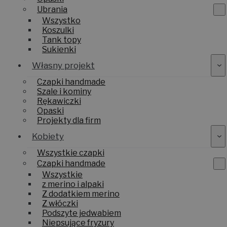
Ubrania
Wszystko
Koszulki
Tank topy
Sukienki
Własny projekt
Czapki handmade
Szale i kominy
Rękawiczki
Opaski
Projekty dla firm
Kobiety
Wszystkie czapki
Czapki handmade
Wszystkie
z merino i alpaki
Z dodatkiem merino
Z włóczki
Podszyte jedwabiem
Niepsujące fryzury