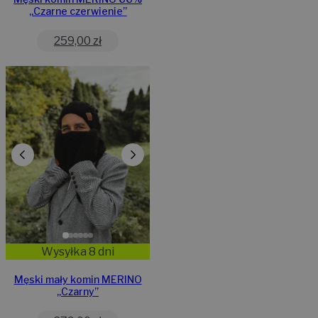
„Czarne czerwienie”
259,00
zł
Wysyłka 8 dni
Męski mały komin MERINO
„Czarny”