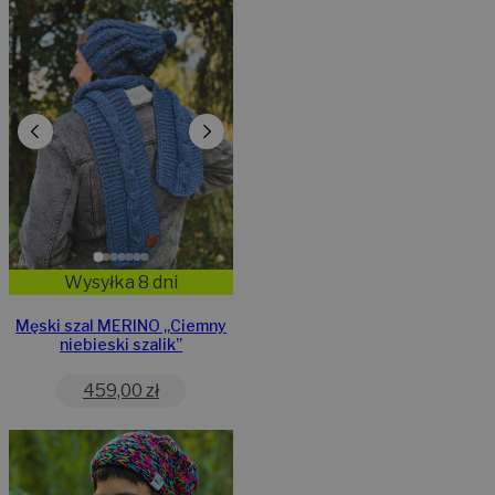
Wysyłka 8 dni
Męski szal MERINO „Ciemny
niebieski szalik”
459,00
zł