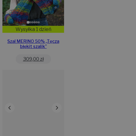
Wysyłka 1 dzień
Szal MERINO 50% ,,Tęcza
błękit szalik”
309,00
zł