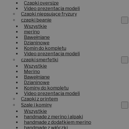
Czapki oversize
Video prezentacja modeli
Czapki niepsujące fryzury
czapki beanie
Wszystkie
merino
Bawełniane
Dzianinowe
Komin do kompletu
Video prezentacja modeli
czapki smerfetki
Wszystkie
Merino
Bawełniane
Dzianinowe
Kominy do kompletu
Video prezentacja modeli
Czapki z printem
Szale i kominy
Wszystkie
handmade z merino i alpaki
handmade z dodatkiem merino
handmade z włóczki