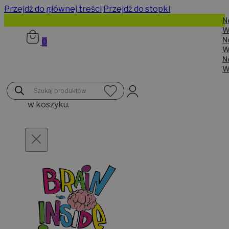
Przejdź do głównej treści
Przejdź do stopki
N
W
N
0
W
N
W
Brak
Wyszukiwarka
produktów
produktów
w koszyku.