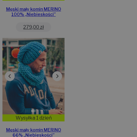
Męski mały komin MERINO
100% „Niebieskości”
279,00
zł
Wysyłka 1 dzień
Męski mały komin MERINO
66% „Niebieskości”