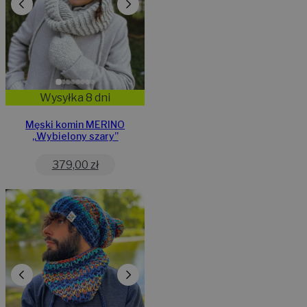
Wysyłka 8 dni
Męski komin MERINO
„Wybielony szary”
379,00
zł