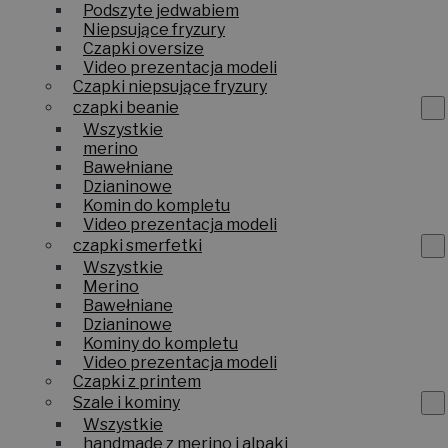
Podszyte jedwabiem
Niepsujące fryzury
Czapki oversize
Video prezentacja modeli
Czapki niepsujące fryzury
czapki beanie
Wszystkie
merino
Bawełniane
Dzianinowe
Komin do kompletu
Video prezentacja modeli
czapki smerfetki
Wszystkie
Merino
Bawełniane
Dzianinowe
Kominy do kompletu
Video prezentacja modeli
Czapki z printem
Szale i kominy
Wszystkie
handmade z merino i alpaki