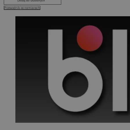
Dodaj do ulubionych
Przewodnik po rozmiarach