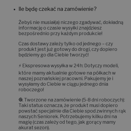
Ile będę czekać na zamówienie?
Żebyś nie musiał(a) niczego zgadywać, dokładną
informację o czasie wysyłki znajdziesz
bezpośrednio przy każdym produkcie!
Czas dostawy zależy tylko od jednego – czy
produkt jest już gotowy do drogi, czy dopiero
będziemy go dla Ciebie tworzyć!
⚡
Ekspresowa wysyłka w 24h:
Dotyczy modeli,
które mamy aktualnie gotowe na półkach w
naszej poznańskiej pracowni. Pakujemy je i
wysyłamy do Ciebie w ciągu jednego dnia
roboczego!
🧶
Tworzone na zamówienie (5-8 dni roboczych):
Taki status oznacza, że produkt musi dopiero
powstać specjalnie dla Ciebie spod zwinnych rąk
naszych Seniorek. Potrzebujemy kilku dni na
magię (czas zależy od tego, jak gorący mamy
akurat sezon).