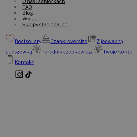
O nas i seniorkach
FAQ
Blog
Wideo
Sklepy stacjonarne
Bestsellery
Czapki oversize
Z jedwabną
podszewką
Poradnik czapkowicza
Twoje konto
Kontakt