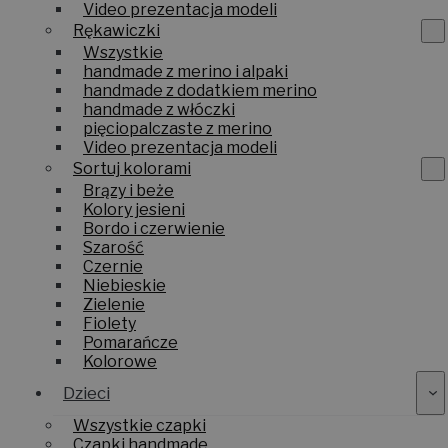
Video prezentacja modeli
Rękawiczki
Wszystkie
handmade z merino i alpaki
handmade z dodatkiem merino
handmade z włóczki
pięciopalczaste z merino
Video prezentacja modeli
Sortuj kolorami
Brązy i beże
Kolory jesieni
Bordo i czerwienie
Szarość
Czernie
Niebieskie
Zielenie
Fiolety
Pomarańcze
Kolorowe
Dzieci
Wszystkie czapki
Czapki handmade