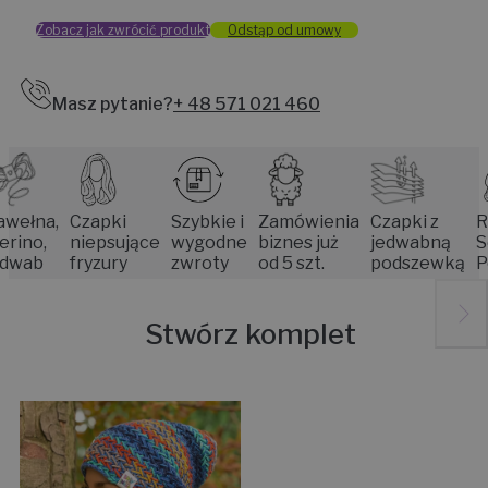
Zobacz jak zwrócić produkt
Odstąp od umowy
Masz pytanie?
+ 48 571 021 460
na,
Czapki
Szybkie i
Zamówienia
Czapki z
Ręko
o,
niepsujące
wygodne
biznes już
jedwabną
Senio
ab
fryzury
zwroty
od 5 szt.
podszewką
Pozn
Stwórz komplet