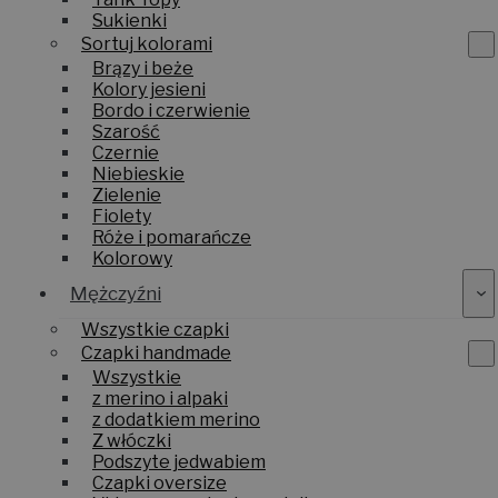
Sukienki
Sortuj kolorami
Brązy i beże
Kolory jesieni
Bordo i czerwienie
Szarość
Czernie
Niebieskie
Zielenie
Fiolety
Róże i pomarańcze
Kolorowy
Mężczyźni
Wszystkie czapki
Czapki handmade
Wszystkie
z merino i alpaki
z dodatkiem merino
Z włóczki
Podszyte jedwabiem
Czapki oversize