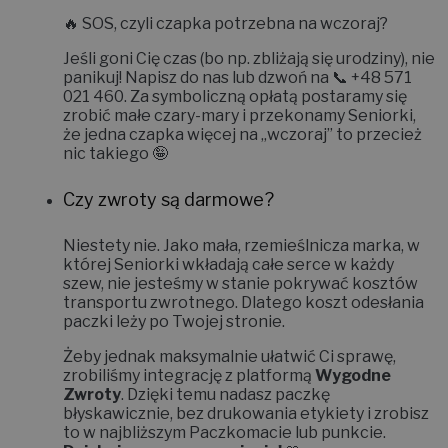
🔥
SOS, czyli czapka potrzebna na wczoraj?
Jeśli goni Cię czas (bo np. zbliżają się urodziny), nie
panikuj! Napisz do nas lub dzwoń na 📞
+48 571
021 460
. Za symboliczną opłatą postaramy się
zrobić małe czary-mary i
przekonamy Seniorki,
że jedna czapka więcej na „wczoraj” to przecież
nic takiego 🤪
Czy zwroty są darmowe?
Niestety nie.
Jako mała, rzemieślnicza marka, w
której Seniorki wkładają całe serce w każdy
szew, nie jesteśmy w stanie pokrywać kosztów
transportu zwrotnego. Dlatego koszt odesłania
paczki leży po Twojej stronie.
Żeby jednak maksymalnie ułatwić Ci sprawę,
zrobiliśmy integrację z platformą
Wygodne
Zwroty
. Dzięki temu nadasz paczkę
błyskawicznie, bez drukowania etykiety i zrobisz
to w najbliższym Paczkomacie lub punkcie.