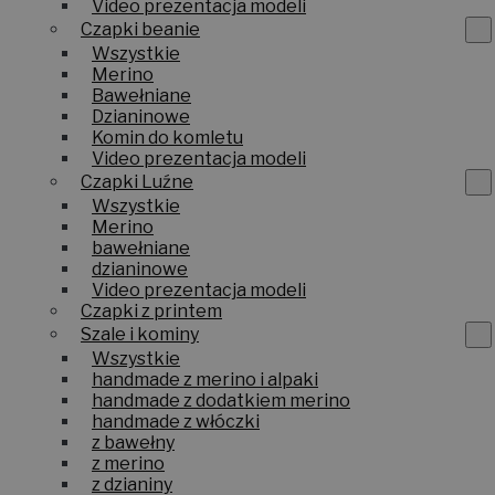
Video prezentacja modeli
Czapki beanie
Wszystkie
Merino
Bawełniane
Dzianinowe
Komin do komletu
Video prezentacja modeli
Czapki Luźne
Wszystkie
Merino
bawełniane
dzianinowe
Video prezentacja modeli
Czapki z printem
Szale i kominy
Wszystkie
handmade z merino i alpaki
handmade z dodatkiem merino
handmade z włóczki
z bawełny
z merino
z dzianiny