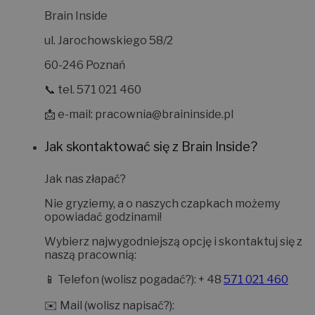
Brain Inside
ul. Jarochowskiego 58/2
60-246 Poznań
📞 tel. 571 021 460
📩 e-mail:
pracownia@braininside.pl
Jak skontaktować się z Brain Inside?
Jak nas złapać?
Nie gryziemy, a o naszych czapkach możemy
opowiadać godzinami!
Wybierz najwygodniejszą opcję i skontaktuj się z
naszą pracownią:
📱
Telefon (wolisz pogadać?):
+ 48
571 021 460
✉️
Mail (wolisz napisać?):