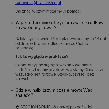
racownia@braininside.pl
Daj znać, w czym możemy Ci pomóc!
W jakim terminie otrzymam zwrot środków
za zwrócony towar?
Działamy sprawnie! Pieniądze zwracamy do
14 dni
od dnia, w którym odbierzemy od Ciebie
przesyłkę.
Jak to wygląda w praktyce?
Odbieramy paczkę, sprawdzamy wełniane
cudeńko, zlecamy przelew i wysyłamy Ci maila, że
wszystko jest gotowe. Szybko, czysto i bez
stresu!
.
Gdzie w najbliższym czasie mogę Was
znaleźć?
🏠
STACJONARNIE (W naszej poznańskiej