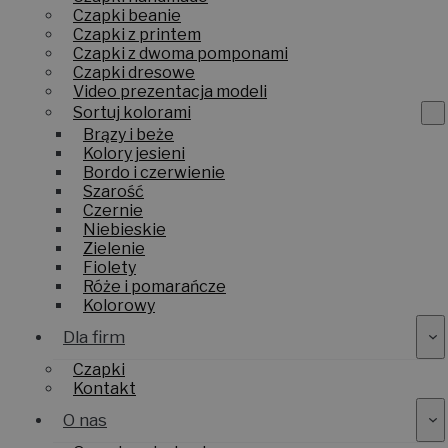
Czapki beanie
Czapki z printem
Czapki z dwoma pomponami
Czapki dresowe
Video prezentacja modeli
Sortuj kolorami
Brązy i beże
Kolory jesieni
Bordo i czerwienie
Szarość
Czernie
Niebieskie
Zielenie
Fiolety
Róże i pomarańcze
Kolorowy
Dla firm
Czapki
Kontakt
O nas