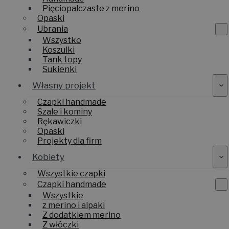
Pięciopalczaste z merino
Opaski
Ubrania
Wszystko
Koszulki
Tank topy
Sukienki
Własny projekt
Czapki handmade
Szale i kominy
Rękawiczki
Opaski
Projekty dla firm
Kobiety
Wszystkie czapki
Czapki handmade
Wszystkie
z merino i alpaki
Z dodatkiem merino
Z włóczki