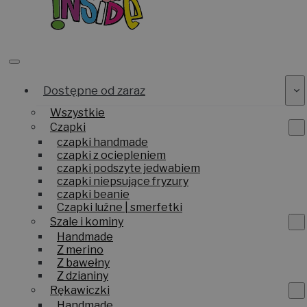
Dostępne od zaraz
Wszystkie
Czapki
czapki handmade
czapki z ociepleniem
czapki podszyte jedwabiem
czapki niepsujące fryzury
czapki beanie
Czapki luźne | smerfetki
Szale i kominy
Handmade
Z merino
Z bawełny
Z dzianiny
Rękawiczki
Handmade