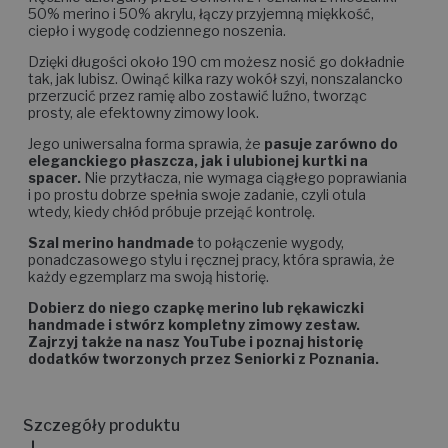
50% merino i 50% akrylu, łączy przyjemną miękkość,
ciepło i wygodę codziennego noszenia.
Dzięki długości około 190 cm możesz nosić go dokładnie
tak, jak lubisz. Owinąć kilka razy wokół szyi, nonszalancko
przerzucić przez ramię albo zostawić luźno, tworząc
prosty, ale efektowny zimowy look.
Jego uniwersalna forma sprawia, że
pasuje zarówno do
eleganckiego płaszcza, jak i ulubionej kurtki na
spacer.
Nie przytłacza, nie wymaga ciągłego poprawiania
i po prostu dobrze spełnia swoje zadanie, czyli otula
wtedy, kiedy chłód próbuje przejąć kontrolę.
Szal merino handmade
to połączenie wygody,
ponadczasowego stylu i ręcznej pracy, która sprawia, że
każdy egzemplarz ma swoją historię.
Dobierz do niego czapkę merino lub rękawiczki
handmade i stwórz kompletny zimowy zestaw.
Zajrzyj także na nasz YouTube i poznaj historię
dodatków tworzonych przez Seniorki z Poznania.
Szczegóły produktu