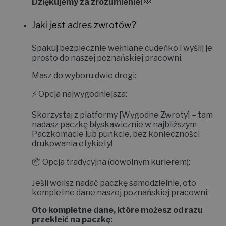
Dziękujemy za zrozumienie!
🫶
Jaki jest adres zwrotów?
Spakuj bezpiecznie wełniane cudeńko i wyślij je
prosto do naszej poznańskiej pracowni.
Masz do wyboru dwie drogi:
⚡
Opcja najwygodniejsza:
Skorzystaj z platformy
[Wygodne Zwroty]
– tam
nadasz paczkę błyskawicznie w najbliższym
Paczkomacie lub punkcie, bez konieczności
drukowania etykiety!
📦
Opcja tradycyjna (dowolnym kurierem):
Jeśli wolisz nadać paczkę samodzielnie, oto
kompletne dane naszej poznańskiej pracowni:
Oto kompletne dane, które możesz od razu
przekleić na paczkę: