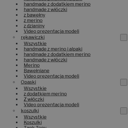
handmade z dodatkiem merino
handmade z włóczki
z bawełny
z merino
z dzianiny
Video prezentacja modeli
rękawiczki
Wszystkie
handmade z merino i alpaki
handmade z dodatkiem merino
handmade z włóczki
Merino
Bawełniane
Video prezentacja modeli
Opaski
Wszystkie
z dodatkiem merino
Z włóczki
Video prezentacja modeli
koszulki
Wszystkie
Koszulki
Tank Topy