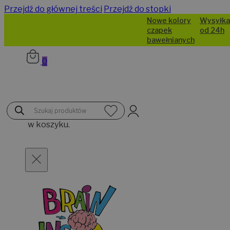
Przejdź do głównej treści
Przejdź do stopki
Nowe kolory
Wysyłka
czapek
od 24h
bawełnianych
0
Brak
Wyszukiwarka
produktów
produktów
w koszyku.