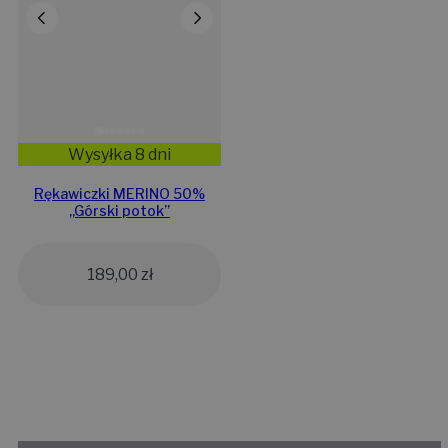
Wysyłka 8 dni
Rękawiczki MERINO 50%
,,Górski potok”
189,00
zł