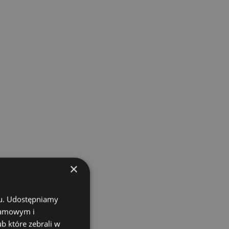
×
chu. Udostępniamy
klamowym i
ub które zebrali w