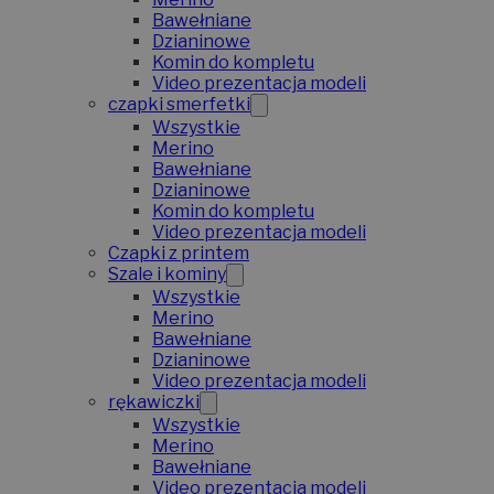
Bawełniane
Dzianinowe
Komin do kompletu
Video prezentacja modeli
czapki smerfetki
Wszystkie
Merino
Bawełniane
Dzianinowe
Komin do kompletu
Video prezentacja modeli
Czapki z printem
Szale i kominy
Wszystkie
Merino
Bawełniane
Dzianinowe
Video prezentacja modeli
rękawiczki
Wszystkie
Merino
Bawełniane
Video prezentacja modeli