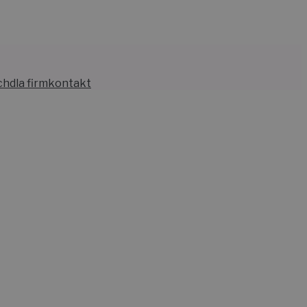
ch
dla firm
kontakt