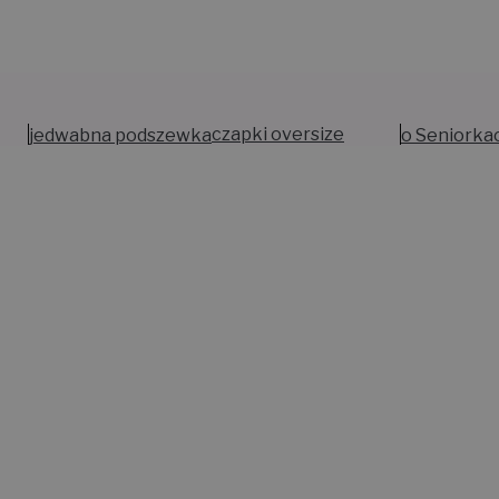
jedwabna podszewka
czapki oversize
o Seniorka