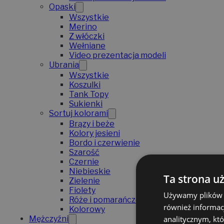
Opaski
Wszystkie
Merino
Z włóczki
Wełniane
Video prezentacja modeli
Ubrania
Wszystkie
Koszulki
Tank Topy
Sukienki
Sortuj kolorami
Brązy i beże
Kolory jesieni
Bordo i czerwienie
Szarość
Czernie
Niebieskie
Ta strona u
Zielenie
Fiolety
Używamy plików co
Róże i pomarańcze
również informac
Kolorowy
analitycznym, któ
Mężczyźni