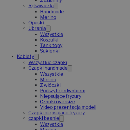
Z dzianiny
Rękawiczki
Handmade
Merino
Opaski
Ubrania
Wszystkie
Koszulki
Tank topy
Sukienki
Kobiety
Wszystkie czapki
Czapki handmade
Wszystkie
Merino
Z włóczki
Podszyte jedwabiem
Niepsujące fryzury
Czapki oversize
Video prezentacja modeli
Czapki niepsujące fryzury
czapki beanie
Wszystkie
Merino