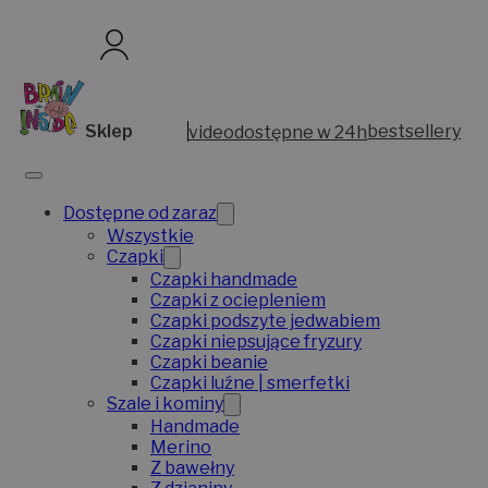
Sklep
video
dostępne w 24h
bestsellery
Dostępne od zaraz
Wszystkie
Czapki
Czapki handmade
Czapki z ociepleniem
Czapki podszyte jedwabiem
Czapki niepsujące fryzury
Czapki beanie
Czapki luźne | smerfetki
Szale i kominy
Handmade
Merino
Z bawełny