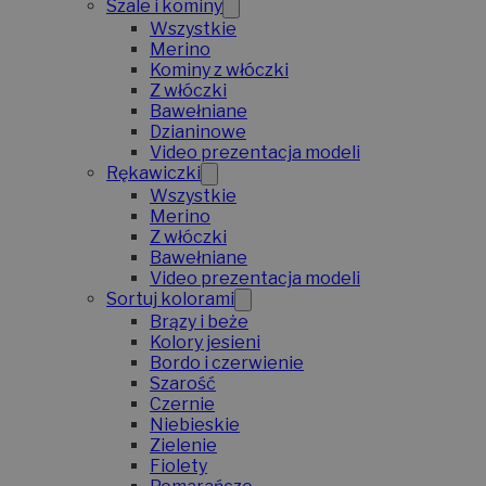
Szale i kominy
Wszystkie
Merino
Kominy z włóczki
Z włóczki
Bawełniane
Dzianinowe
Video prezentacja modeli
Rękawiczki
Wszystkie
Merino
Z włóczki
Bawełniane
Video prezentacja modeli
Sortuj kolorami
Brązy i beże
Kolory jesieni
Bordo i czerwienie
Szarość
Czernie
Niebieskie
Zielenie
Fiolety