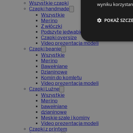
Wszystkie czapki
wyniku korzystani
Czapki handmade
Wszystkie
POKAŻ SZCZ
Merino
Z włóczki
Podszyte jedwabiem
Czapki oversize
Video prezentacja modeli
Czapki beanie
Wszystkie
Merino
Bawełniane
Dzianinowe
Komin do komletu
Video prezentacja modeli
Czapki Luźne
Wszystkie
Merino
bawełniane
dzianinowe
Męskie szale i kominy
Video prezentacja modeli
Czapki z printem