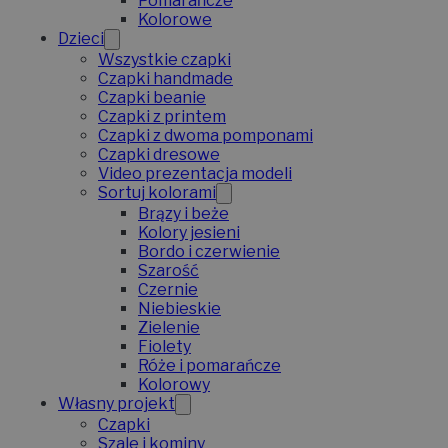
Pomarańcze
Kolorowe
Dzieci
Wszystkie czapki
Czapki handmade
Czapki beanie
Czapki z printem
Czapki z dwoma pomponami
Czapki dresowe
Video prezentacja modeli
Sortuj kolorami
Brązy i beże
Kolory jesieni
Bordo i czerwienie
Szarość
Czernie
Niebieskie
Zielenie
Fiolety
Róże i pomarańcze
Kolorowy
Własny projekt
Czapki
Szale i kominy