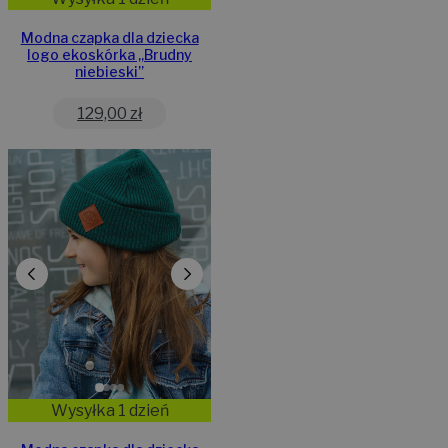
Modna czapka dla dziecka
logo ekoskórka „Brudny
niebieski”
129,00
zł
Wysyłka 1 dzień