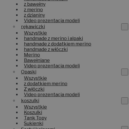
z bawełny
z merino
z dzianiny
Video prezentacja modeli
rękawiczki
Wszystkie
handmade z merino i alpaki
handmade z dodatkiem merino
handmade z włóczki
Merino
Bawełniane
Video prezentacja modeli
Opaski
Wszystkie
z dodatkiem merino
Z włóczki
Video prezentacja modeli
koszulki
Wszystkie
Koszulki
Tank Topy
Sukienki