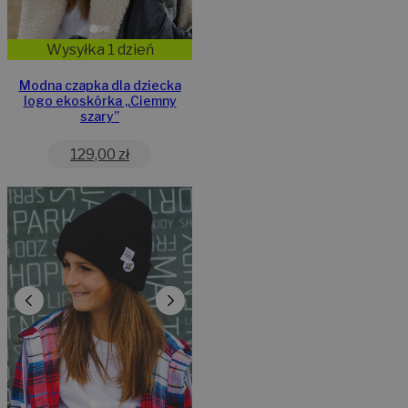
Wysyłka 1 dzień
Modna czapka dla dziecka
logo ekoskórka „Ciemny
szary”
129,00
zł