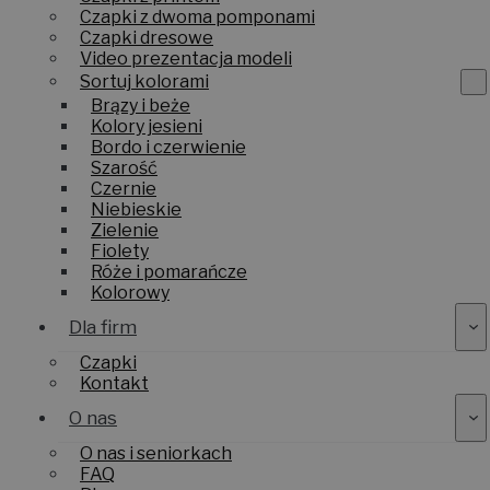
Czapki z dwoma pomponami
Czapki dresowe
Video prezentacja modeli
Sortuj kolorami
Brązy i beże
Kolory jesieni
Bordo i czerwienie
Szarość
Czernie
Niebieskie
Zielenie
Fiolety
Róże i pomarańcze
Kolorowy
Dla firm
Czapki
Kontakt
O nas
O nas i seniorkach
FAQ