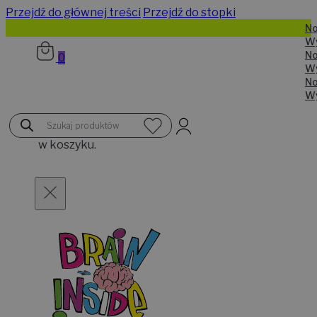
Przejdź do głównej treści
Przejdź do stopki
N
W
N
0
W
N
W
Brak
Wyszukiwarka
produktów
produktów
w koszyku.