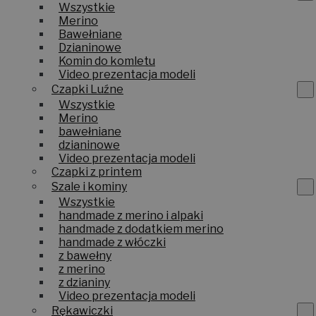
Wszystkie
Merino
Bawełniane
Dzianinowe
Komin do komletu
Video prezentacja modeli
Czapki Luźne
Wszystkie
Merino
bawełniane
dzianinowe
Video prezentacja modeli
Czapki z printem
Szale i kominy
Wszystkie
handmade z merino i alpaki
handmade z dodatkiem merino
handmade z włóczki
z bawełny
z merino
z dzianiny
Video prezentacja modeli
Rękawiczki