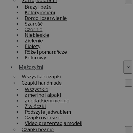
Sortuj kolorami
Brązy i beże
Kolory jesieni
Bordo i czerwienie
Szarość
Czernie
Niebieskie
Zielenie
Fiolety
Róże i pomarańcze
Kolorowy
Mężczyźni
Wszystkie czapki
Czapki handmade
Wszystkie
z merino i alpaki
z dodatkiem merino
Z włóczki
Podszyte jedwabiem
Czapki oversize
Video prezentacja modeli
Czapki beanie