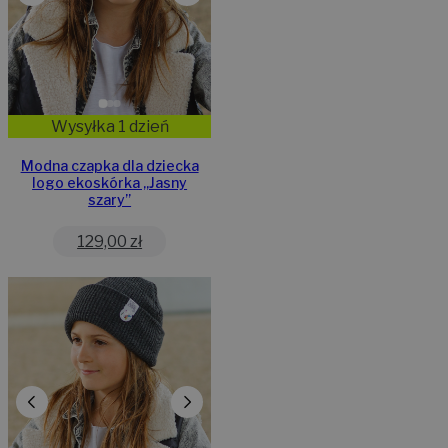
Wysyłka 1 dzień
Modna czapka dla dziecka
logo ekoskórka „Jasny
szary”
129,00
zł