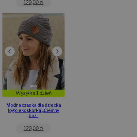
129,00
zł
Wysyłka 1 dzień
Modna czapka dla dziecka
logo ekoskórka „Ciemny
beż”
129,00
zł