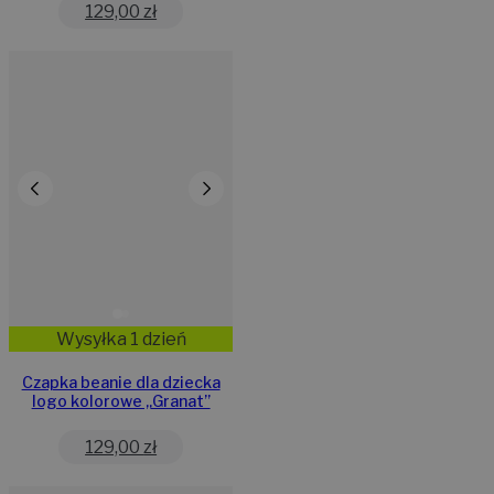
129,00
zł
Wysyłka 1 dzień
Czapka beanie dla dziecka
logo kolorowe „Granat”
129,00
zł