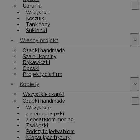
Ubrania
Wszystko
Koszulki
Tank topy
Sukienki
Własny projekt
Czapki handmade
Szale i kominy
Rękawiczki
Opaski
Projekty dla firm
Kobiety
Wszystkie czapki
Czapki handmade
Wszystkie
z merino i alpaki
Z dodatkiem merino
Z włóczki
Podszyte jedwabiem
Niepsujące fryzury