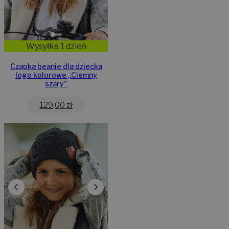
Wysyłka 1 dzień
Czapka beanie dla dziecka
logo kolorowe „Ciemny
szary”
129,00
zł