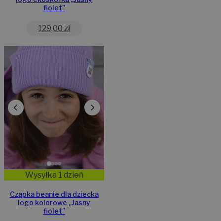
fiolet”
129,00
zł
Wysyłka 1 dzień
Czapka beanie dla dziecka
logo kolorowe „Jasny
fiolet”