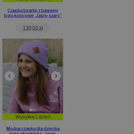
Czapka beanie z bawełny
logo kolorowe „Jasny szary”
139,00
zł
Wysyłka 1 dzień
Modna czapka dla dziecka
logo ekoskórka „Jasny