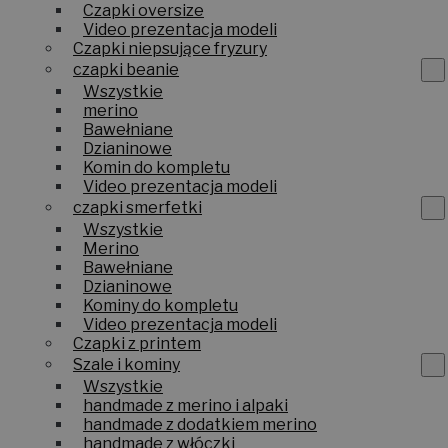
Czapki oversize
Video prezentacja modeli
Czapki niepsujące fryzury
czapki beanie
Wszystkie
merino
Bawełniane
Dzianinowe
Komin do kompletu
Video prezentacja modeli
czapki smerfetki
Wszystkie
Merino
Bawełniane
Dzianinowe
Kominy do kompletu
Video prezentacja modeli
Czapki z printem
Szale i kominy
Wszystkie
handmade z merino i alpaki
handmade z dodatkiem merino
handmade z włóczki