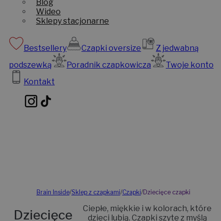
Blog
Wideo
Sklepy stacjonarne
Bestsellery
Czapki oversize
Z jedwabną
podszewką
Poradnik czapkowicza
Twoje konto
Kontakt
Brain Inside
/
Sklep z czapkami
/
Czapki
/
Dziecięce czapki
Ciepłe, miękkie i w kolorach, które
Dziecięce
dzieci lubią. Czapki szyte z myślą