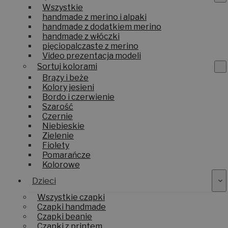
Wszystkie
handmade z merino i alpaki
handmade z dodatkiem merino
handmade z włóczki
pięciopalczaste z merino
Video prezentacja modeli
Sortuj kolorami
Brązy i beże
Kolory jesieni
Bordo i czerwienie
Szarość
Czernie
Niebieskie
Zielenie
Fiolety
Pomarańcze
Kolorowe
Dzieci
Wszystkie czapki
Czapki handmade
Czapki beanie
Czapki z printem