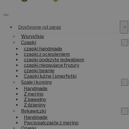
Dostępne od zaraz
Wszystkie
Czapki
czapki handmade
czapki z ociepleniem
czapki podszyte jedwabiem
czapki niepsujące fryzury
czapki beanie
Czapki luźne | smerfetki
Szale i kominy
Handmade
Z merino
Z bawełny
Z dzianiny
Rękawiczki
Handmade
Pięciopalczaste z merino
Opaski