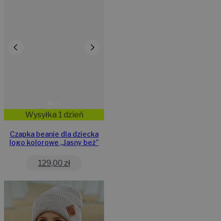
Wysyłka 1 dzień
Czapka beanie dla dziecka
logo kolorowe „Jasny beż”
129,00
zł