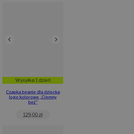
Wysyłka 1 dzień
Czapka beanie dla dziecka
logo kolorowe „Ciemny
beż”
129,00
zł