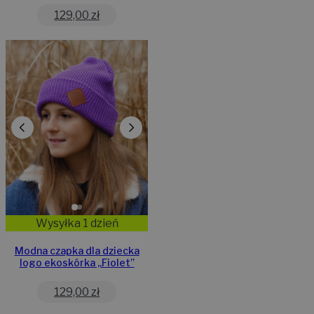
129,00
zł
Wysyłka 1 dzień
Modna czapka dla dziecka
logo ekoskórka „Fiolet”
129,00
zł