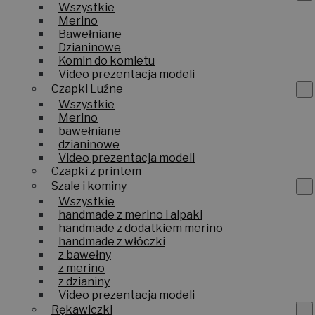
Wszystkie
Merino
Bawełniane
Dzianinowe
Komin do komletu
Video prezentacja modeli
Czapki Luźne
Wszystkie
Merino
bawełniane
dzianinowe
Video prezentacja modeli
Czapki z printem
Szale i kominy
Wszystkie
handmade z merino i alpaki
handmade z dodatkiem merino
handmade z włóczki
z bawełny
z merino
z dzianiny
Video prezentacja modeli
Rękawiczki