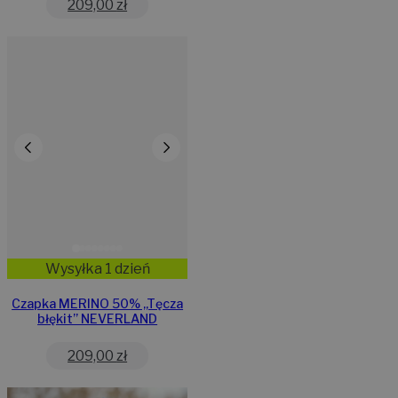
209,00
zł
Wysyłka 1 dzień
Czapka MERINO 50% ,,Tęcza
błękit” NEVERLAND
209,00
zł