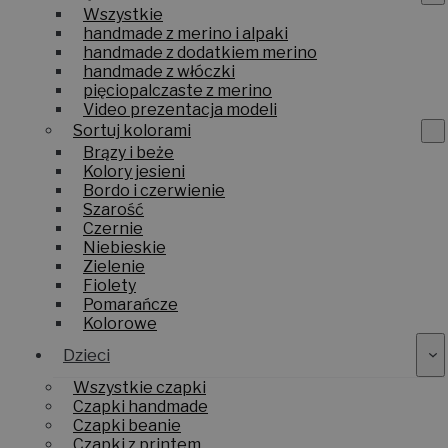
Wszystkie
handmade z merino i alpaki
handmade z dodatkiem merino
handmade z włóczki
pięciopalczaste z merino
Video prezentacja modeli
Sortuj kolorami
Brązy i beże
Kolory jesieni
Bordo i czerwienie
Szarość
Czernie
Niebieskie
Zielenie
Fiolety
Pomarańcze
Kolorowe
Dzieci
Wszystkie czapki
Czapki handmade
Czapki beanie
Czapki z printem