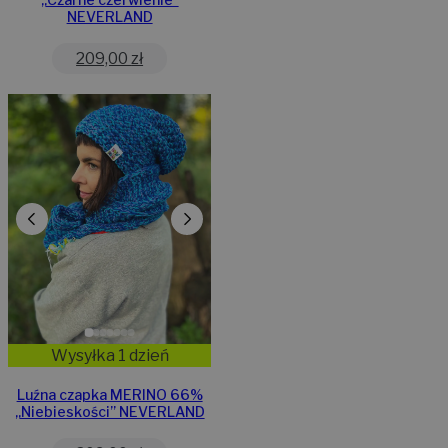
NEVERLAND
209,00
zł
Wysyłka 1 dzień
Luźna czapka MERINO 66%
„Niebieskości” NEVERLAND