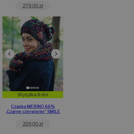
279,00
zł
Wysyłka 8 dni
Czapka MERINO 66%
,,Czarne czerwienie” SMILE
209,00
zł