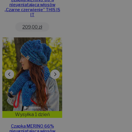
nieugniatająca włosów
,,Czarne czerwienie” THIS IS
IT
209,00
zł
Wysyłka 1 dzień
Czapka MERINO 66%
nieugniatająca włosów