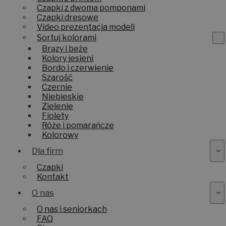
Czapki z dwoma pomponami
Czapki dresowe
Video prezentacja modeli
Sortuj kolorami
Brązy i beże
Kolory jesieni
Bordo i czerwienie
Szarość
Czernie
Niebieskie
Zielenie
Fiolety
Róże i pomarańcze
Kolorowy
Dla firm
Czapki
Kontakt
O nas
O nas i seniorkach
FAQ