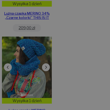
Wysyłka 1 dzień
Luźna czapka MERINO 34%
„Czarne kolorki” THIS IS IT
209,00
zł
Wysyłka 1 dzień