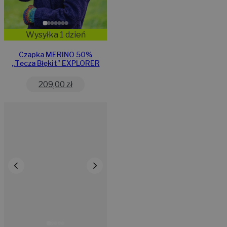
Wysyłka 1 dzień
Czapka MERINO 50%
„Tęcza Błękit” EXPLORER
209,00
zł