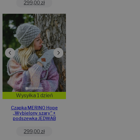
299,00
zł
Wysyłka 1 dzień
Czapka MERINO Hope
„Wybielony szary” +
podszewka JEDWAB
299,00
zł