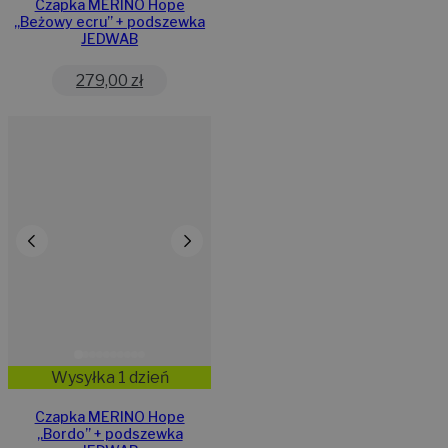
Czapka MERINO Hope
„Beżowy ecru” + podszewka
JEDWAB
279,00
zł
Wysyłka 1 dzień
Czapka MERINO Hope
„Bordo” + podszewka