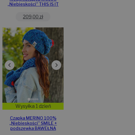
,,Niebieskości” THIS IS IT
209,00
zł
Wysyłka 1 dzień
Czapka MERINO 100%
,,Niebieskości” SMILE +
podszewka BAWEŁNA