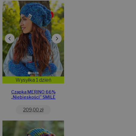
Wysyłka 1 dzień
Czapka MERINO 66%
,,Niebieskości” SMILE
209,00
zł