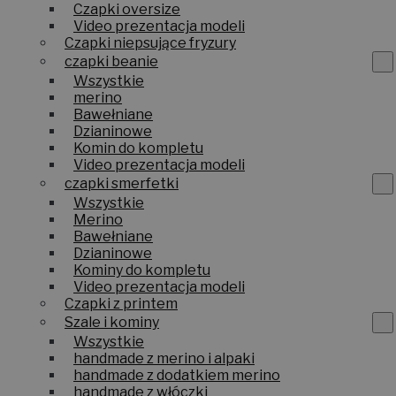
Czapki oversize
Video prezentacja modeli
Czapki niepsujące fryzury
czapki beanie
Wszystkie
merino
Bawełniane
Dzianinowe
Komin do kompletu
Video prezentacja modeli
czapki smerfetki
Wszystkie
Merino
Bawełniane
Dzianinowe
Kominy do kompletu
Video prezentacja modeli
Czapki z printem
Szale i kominy
Wszystkie
handmade z merino i alpaki
handmade z dodatkiem merino
handmade z włóczki