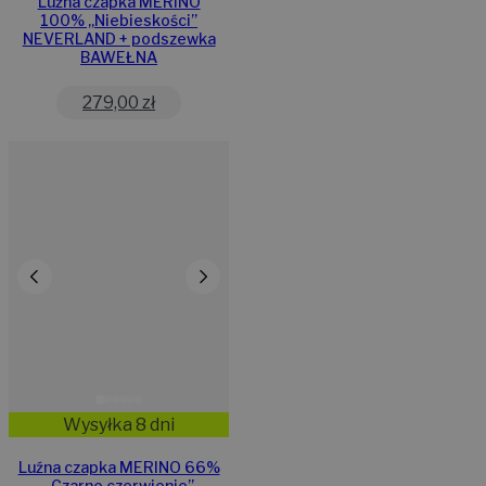
Luźna czapka MERINO
100% „Niebieskości”
NEVERLAND + podszewka
BAWEŁNA
279,00
zł
Wysyłka 8 dni
Luźna czapka MERINO 66%
„Czarne czerwienie”