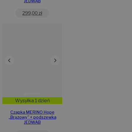
JEDWAB
299,00
zł
Wysyłka 1 dzień
Czapka MERINO Hope
„Brązowy” + podszewka
JEDWAB