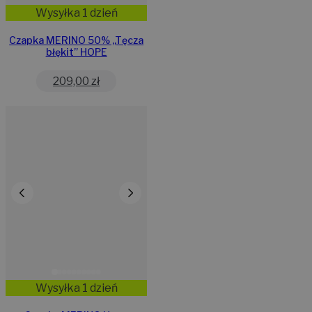
Wysyłka 1 dzień
Czapka MERINO 50% ,,Tęcza
błękit” HOPE
209,00
zł
Wysyłka 1 dzień