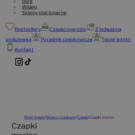
Blog
Wideo
Sklepy stacjonarne
Bestsellery
Czapki oversize
Z jedwabną
podszewką
Poradnik czapkowicza
Twoje konto
Kontakt
Brain Inside
/
Sklep z czapkami
/
Czapki
/
Czapki merino
Czapki