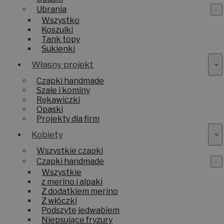
Ubrania
Wszystko
Koszulki
Tank topy
Sukienki
Własny projekt
Czapki handmade
Szale i kominy
Rękawiczki
Opaski
Projekty dla firm
Kobiety
Wszystkie czapki
Czapki handmade
Wszystkie
z merino i alpaki
Z dodatkiem merino
Z włóczki
Podszyte jedwabiem
Niepsujące fryzury