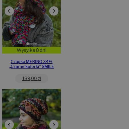
Wysyłka 8 dni
Czapka MERINO 34%
,,Czarne kolorki” SMILE
189,00
zł