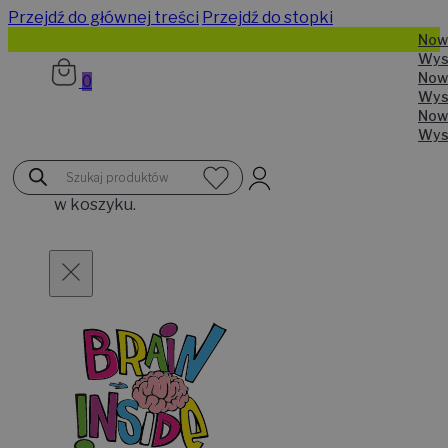
Przejdź do głównej treści
Przejdź do stopki
N
W
N
0
W
N
W
Brak
Wyszukiwarka
produktów
produktów
w koszyku.