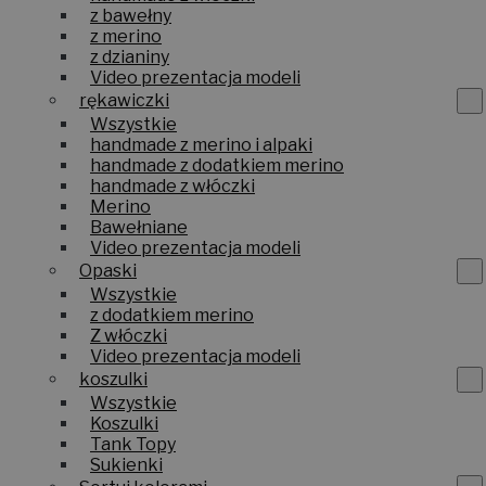
z bawełny
z merino
z dzianiny
Video prezentacja modeli
rękawiczki
Wszystkie
handmade z merino i alpaki
handmade z dodatkiem merino
handmade z włóczki
Merino
Bawełniane
Video prezentacja modeli
Opaski
Wszystkie
z dodatkiem merino
Z włóczki
Video prezentacja modeli
koszulki
Wszystkie
Koszulki
Tank Topy
Sukienki