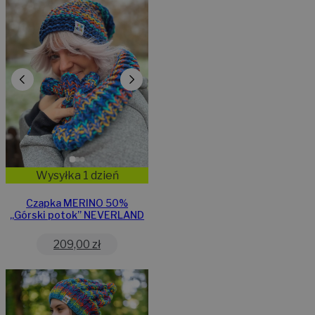
Wysyłka 1 dzień
Czapka MERINO 50%
„Górski potok” NEVERLAND
209,00
zł