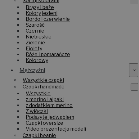
Sortuj kolorami
Brązy i beże
Kolory jesieni
Bordo i czerwienie
Szarość
Czernie
Niebieskie
Zielenie
Fiolety
Róże i pomarańcze
Kolorowy
Mężczyźni
Wszystkie czapki
Czapki handmade
Wszystkie
z merino i alpaki
z dodatkiem merino
Z włóczki
Podszyte jedwabiem
Czapki oversize
Video prezentacja modeli
Czapki beanie