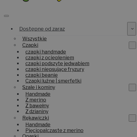
Dostępne od zaraz
Wszystkie
Czapki
czapki handmade
czapki z ociepleniem
czapki podszyte jedwabiem
czapki niepsujące fryzury
czapki beanie
Czapki luźne | smerfetki
Szale i kominy
Handmade
Z merino
Z bawełny
Z dzianiny
Rękawiczki
Handmade
Pięciopalczaste z merino
Opaski