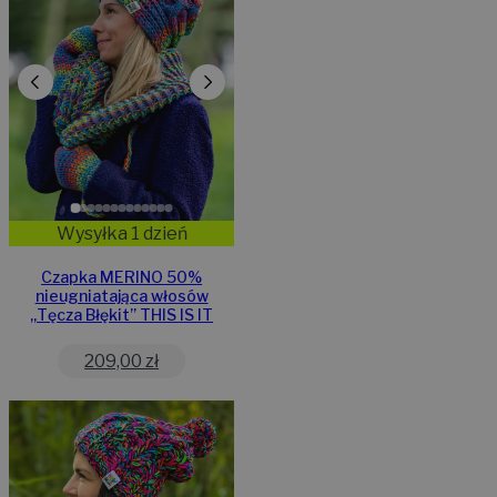
Wysyłka 1 dzień
Czapka MERINO 50%
nieugniatająca włosów
„Tęcza Błękit” THIS IS IT
209,00
zł