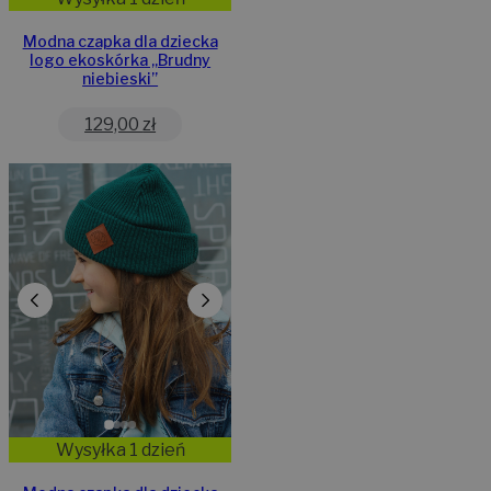
Modna czapka dla dziecka
logo ekoskórka „Brudny
niebieski”
129,00
zł
Wysyłka 1 dzień