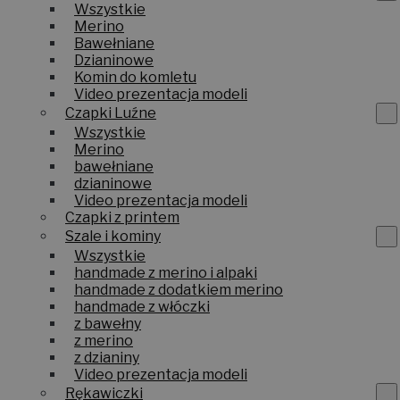
Wszystkie
Merino
Bawełniane
Dzianinowe
Komin do komletu
Video prezentacja modeli
Czapki Luźne
Wszystkie
Merino
bawełniane
dzianinowe
Video prezentacja modeli
Czapki z printem
Szale i kominy
Wszystkie
handmade z merino i alpaki
handmade z dodatkiem merino
handmade z włóczki
z bawełny
z merino
z dzianiny
Video prezentacja modeli
Rękawiczki