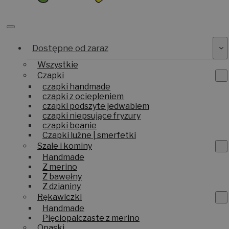
Dostępne od zaraz
Wszystkie
Czapki
czapki handmade
czapki z ociepleniem
czapki podszyte jedwabiem
czapki niepsujące fryzury
czapki beanie
Czapki luźne | smerfetki
Szale i kominy
Handmade
Z merino
Z bawełny
Z dzianiny
Rękawiczki
Handmade
Pięciopalczaste z merino
Opaski