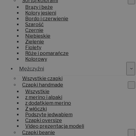
Sortuj kolorami
Brązy i beże
Kolory jesieni
Bordo i czerwienie
Szarość
Czernie
Niebieskie
Zielenie
Fiolety
Róże i pomarańcze
Kolorowy
Mężczyźni
Wszystkie czapki
Czapki handmade
Wszystkie
z merino i alpaki
z dodatkiem merino
Z włóczki
Podszyte jedwabiem
Czapki oversize
Video prezentacja modeli
Czapki beanie