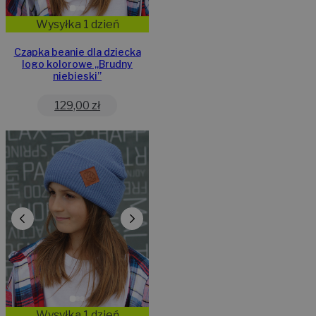
Wysyłka 1 dzień
Czapka beanie dla dziecka
logo kolorowe „Brudny
niebieski”
129,00
zł
Wysyłka 1 dzień