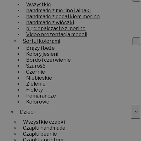
Wszystkie
handmade z merino i alpaki
handmade z dodatkiem merino
handmade z włóczki
pięciopalczaste z merino
Video prezentacja modeli
Sortuj kolorami
Brązy i beże
Kolory jesieni
Bordo i czerwienie
Szarość
Czernie
Niebieskie
Zielenie
Fiolety
Pomarańcze
Kolorowe
Dzieci
Wszystkie czapki
Czapki handmade
Czapki beanie
Czapki z printem