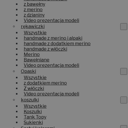
z bawełny
z merino
z dzianiny
Video prezentacja modeli
rękawiczki
Wszystkie
handmade z merino i alpaki
handmade z dodatkiem merino
handmade z włóczki
Merino
Bawełniane
Video prezentacja modeli
Opaski
Wszystkie
z dodatkiem merino
Z włóczki
Video prezentacja modeli
koszulki
Wszystkie
Koszulki
Tank Topy
Sukienki