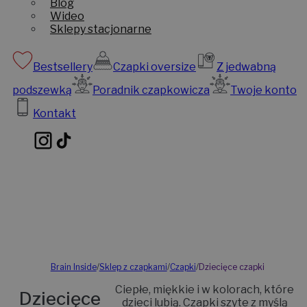
Blog
Wideo
Sklepy stacjonarne
Bestsellery
Czapki oversize
Z jedwabną
podszewką
Poradnik czapkowicza
Twoje konto
Kontakt
Brain Inside
/
Sklep z czapkami
/
Czapki
/
Dziecięce czapki
Ciepłe, miękkie i w kolorach, które
Dziecięce
dzieci lubią. Czapki szyte z myślą