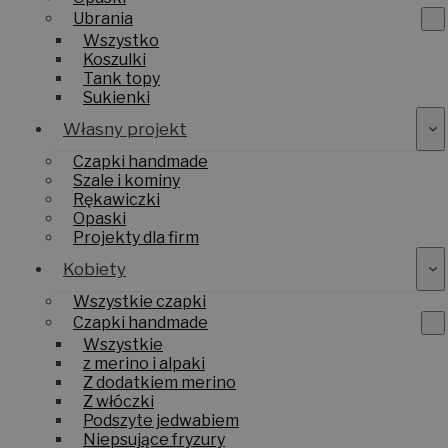
Ubrania
Wszystko
Koszulki
Tank topy
Sukienki
Własny projekt
Czapki handmade
Szale i kominy
Rękawiczki
Opaski
Projekty dla firm
Kobiety
Wszystkie czapki
Czapki handmade
Wszystkie
z merino i alpaki
Z dodatkiem merino
Z włóczki
Podszyte jedwabiem
Niepsujące fryzury