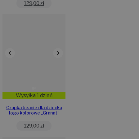
129,00
zł
Wysyłka 1 dzień
Czapka beanie dla dziecka
logo kolorowe „Granat”
129,00
zł