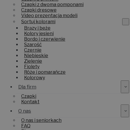
Czapki z dwoma pomponami
Czapki dresowe
Video prezentacja modeli
Sortuj kolorami
Brązy i beże
Kolory jesieni
Bordo i czerwienie
Szarość
Czernie
Niebieskie
Zielenie
Fiolety
Róże i pomarańcze
Kolorowy
Dla firm
Czapki
Kontakt
O nas
O nas i seniorkach
FAQ