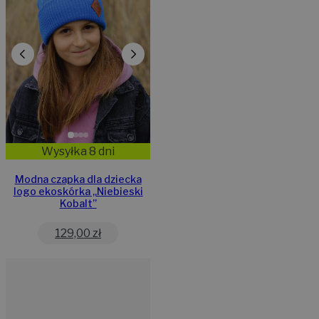
Wysyłka 8 dni
Modna czapka dla dziecka
logo ekoskórka „Niebieski
Kobalt”
129,00
zł