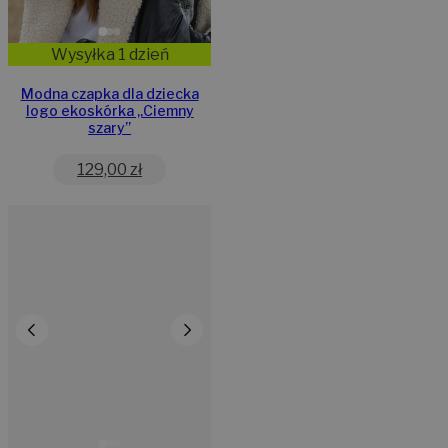
Wysyłka 1 dzień
Modna czapka dla dziecka
logo ekoskórka „Ciemny
szary”
129,00
zł