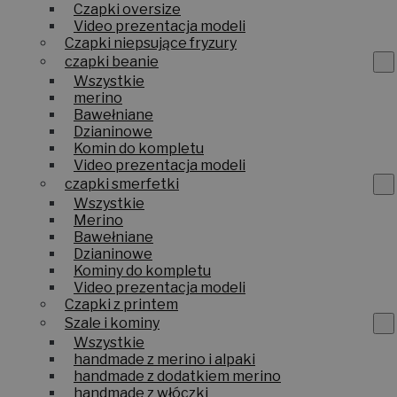
Czapki oversize
Video prezentacja modeli
Czapki niepsujące fryzury
czapki beanie
Wszystkie
merino
Bawełniane
Dzianinowe
Komin do kompletu
Video prezentacja modeli
czapki smerfetki
Wszystkie
Merino
Bawełniane
Dzianinowe
Kominy do kompletu
Video prezentacja modeli
Czapki z printem
Szale i kominy
Wszystkie
handmade z merino i alpaki
handmade z dodatkiem merino
handmade z włóczki