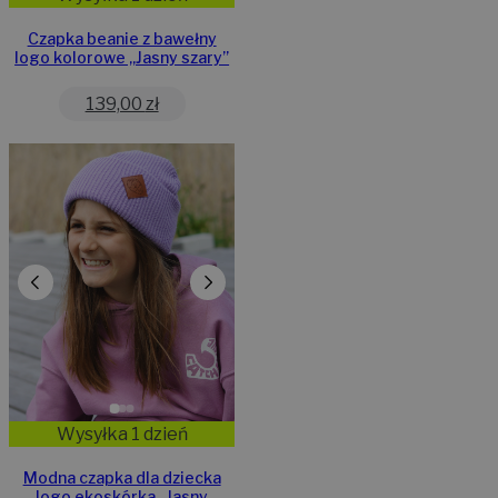
Czapka beanie z bawełny
logo kolorowe „Jasny szary”
139,00
zł
Wysyłka 1 dzień
Modna czapka dla dziecka
logo ekoskórka „Jasny