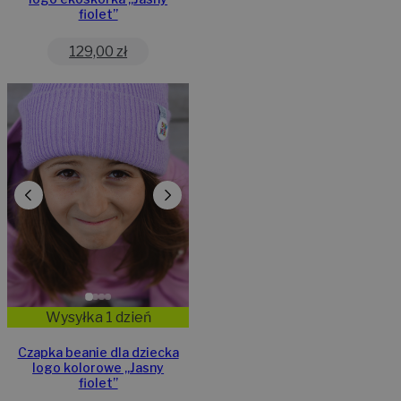
fiolet”
129,00
zł
Wysyłka 1 dzień
Czapka beanie dla dziecka
logo kolorowe „Jasny
fiolet”