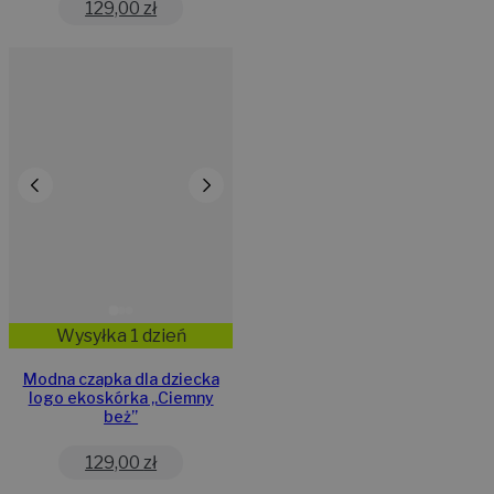
129,00
zł
Wysyłka 1 dzień
Modna czapka dla dziecka
logo ekoskórka „Ciemny
beż”
129,00
zł