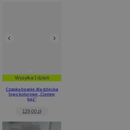
Wysyłka 1 dzień
Czapka beanie dla dziecka
logo kolorowe „Ciemny
beż”
129,00
zł