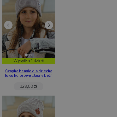
Wysyłka 1 dzień
Czapka beanie dla dziecka
logo kolorowe „Jasny beż”
129,00
zł