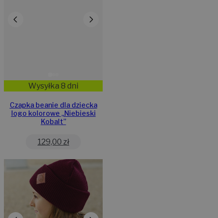
Wysyłka 8 dni
Czapka beanie dla dziecka
logo kolorowe „Niebieski
Kobalt”
129,00
zł