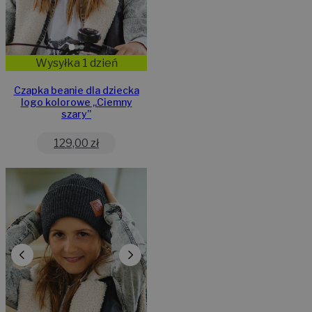
Wysyłka 1 dzień
Czapka beanie dla dziecka
logo kolorowe „Ciemny
szary”
129,00
zł