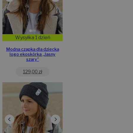
Wysyłka 1 dzień
Modna czapka dla dziecka
logo ekoskórka „Jasny
szary”
129,00
zł