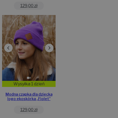
129,00
zł
Wysyłka 1 dzień
Modna czapka dla dziecka
logo ekoskórka „Fiolet”
129,00
zł