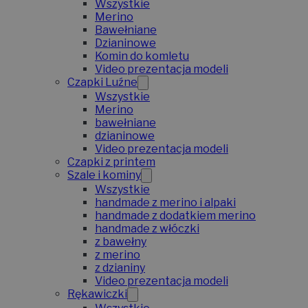
Wszystkie
Merino
Bawełniane
Dzianinowe
Komin do komletu
Video prezentacja modeli
Czapki Luźne
Wszystkie
Merino
bawełniane
dzianinowe
Video prezentacja modeli
Czapki z printem
Szale i kominy
Wszystkie
handmade z merino i alpaki
handmade z dodatkiem merino
handmade z włóczki
z bawełny
z merino
z dzianiny
Video prezentacja modeli
Rękawiczki