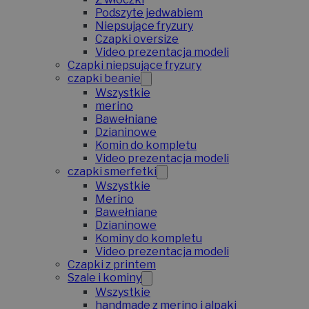
Podszyte jedwabiem
Niepsujące fryzury
Czapki oversize
Video prezentacja modeli
Czapki niepsujące fryzury
czapki beanie
Wszystkie
merino
Bawełniane
Dzianinowe
Komin do kompletu
Video prezentacja modeli
czapki smerfetki
Wszystkie
Merino
Bawełniane
Dzianinowe
Kominy do kompletu
Video prezentacja modeli
Czapki z printem
Szale i kominy
Wszystkie
handmade z merino i alpaki