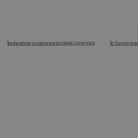
jedwabna podszewka
czapki oversize
o Seniorka