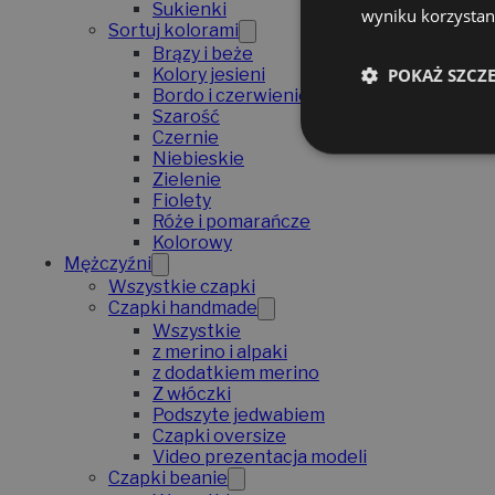
Sukienki
wyniku korzystani
Sortuj kolorami
Brązy i beże
POKAŻ SZCZ
Kolory jesieni
Bordo i czerwienie
Szarość
Czernie
Niebieskie
Zielenie
Fiolety
Róże i pomarańcze
Kolorowy
Mężczyźni
Wszystkie czapki
Czapki handmade
Wszystkie
z merino i alpaki
z dodatkiem merino
Z włóczki
Podszyte jedwabiem
Czapki oversize
Video prezentacja modeli
Czapki beanie