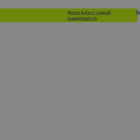
Nowe kolory czapek
Wysyłka od 24h
bawełnianych