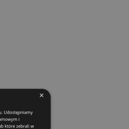
×
chu. Udostępniamy
klamowym i
ub które zebrali w