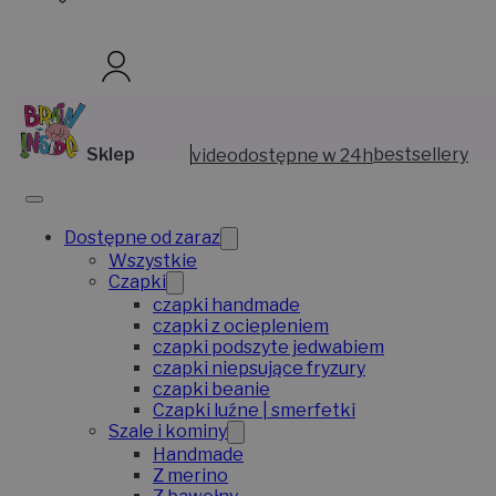
Sklep
video
dostępne w 24h
bestsellery
Dostępne od zaraz
Wszystkie
Czapki
czapki handmade
czapki z ociepleniem
czapki podszyte jedwabiem
czapki niepsujące fryzury
czapki beanie
Czapki luźne | smerfetki
Szale i kominy
Handmade
Z merino