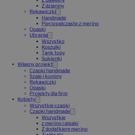
Z bawełny
Z dzianiny
Rękawiczki
Handmade
Pięciopalczaste z merino
Opaski
Ubrania
Wszystko
Koszulki
Tank topy
Sukienki
Własny projekt
Czapki handmade
Szale i kominy
Rękawiczki
Opaski
Projekty dla firm
Kobiety
Wszystkie czapki
Czapki handmade
Wszystkie
z merino i alpaki
Z dodatkiem merino
Z włóczki