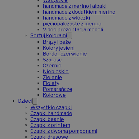
Wszystkie
handmade z merino i alpaki
handmade z dodatkiem merino
handmade z włóczki
pięciopalczaste z merino
Video prezentacja modeli
Sortuj kolorami
Brązy i beże
Kolory jesieni
Bordo i czerwienie
Szarość
Czernie
Niebieskie
Zielenie
Fiolety
Pomarańcze
Kolorowe
Dzieci
Wszystkie czapki
Czapki handmade
Czapki beanie
Czapki z printem
Czapki z dwoma pomponami
Czapki dresowe