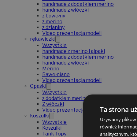
handmade z dodatkiem merino
handmade z włóczki
z bawełny
z merino
z dzianiny
Video prezentacja modeli
rękawiczki
Wszystkie
handmade z merino i alpaki
handmade z dodatkiem merino
handmade z włóczki
Merino
Bawełniane
Video prezentacja modeli
Opaski
Wszystkie
z dodatkiem merino
Z włóczki
Ta strona u
Video prezentacja modeli
koszulki
Używamy plików co
Wszystkie
również informac
Koszulki
analitycznym, któ
Tank Topy