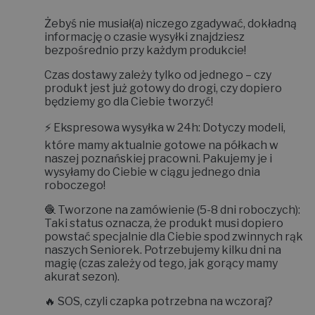
Żebyś nie musiał(a) niczego zgadywać, dokładną
informację o czasie wysyłki znajdziesz
bezpośrednio przy każdym produkcie!
Czas dostawy zależy tylko od jednego – czy
produkt jest już gotowy do drogi, czy dopiero
będziemy go dla Ciebie tworzyć!
⚡
Ekspresowa wysyłka w 24h:
Dotyczy modeli,
które mamy aktualnie gotowe na półkach w
naszej poznańskiej pracowni. Pakujemy je i
wysyłamy do Ciebie w ciągu jednego dnia
roboczego!
🧶
Tworzone na zamówienie (5-8 dni roboczych):
Taki status oznacza, że produkt musi dopiero
powstać specjalnie dla Ciebie spod zwinnych rąk
naszych Seniorek. Potrzebujemy kilku dni na
magię (czas zależy od tego, jak gorący mamy
akurat sezon).
🔥
SOS, czyli czapka potrzebna na wczoraj?