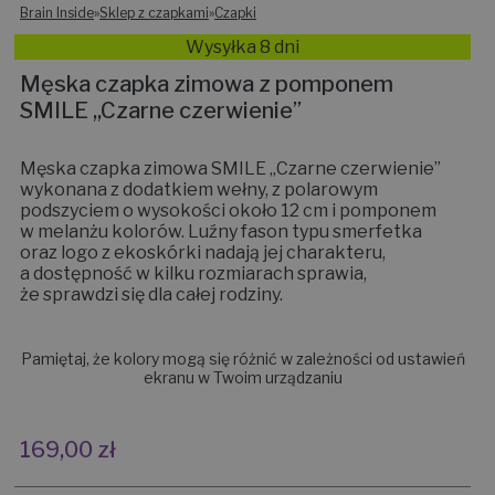
Brain Inside
»
Sklep z czapkami
»
Czapki
Wysyłka 8 dni
Męska czapka zimowa z pomponem
SMILE ,,Czarne czerwienie”
Męska czapka zimowa SMILE „Czarne czerwienie”
wykonana z dodatkiem wełny, z polarowym
podszyciem o wysokości około 12 cm i pomponem
w melanżu kolorów. Luźny fason typu smerfetka
oraz logo z ekoskórki nadają jej charakteru,
a dostępność w kilku rozmiarach sprawia,
że sprawdzi się dla całej rodziny.
Pamiętaj, że kolory mogą się różnić w zależności od ustawień
ekranu w Twoim urządzaniu
169,00
zł