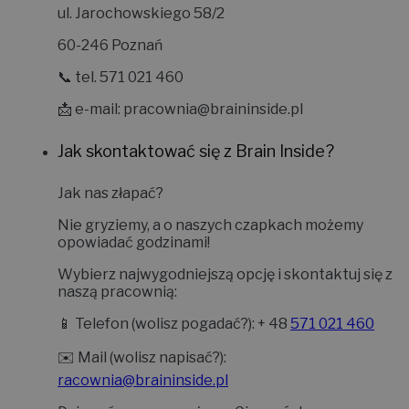
ul. Jarochowskiego 58/2
60-246 Poznań
📞 tel. 571 021 460
📩 e-mail:
pracownia@braininside.pl
Jak skontaktować się z Brain Inside?
Jak nas złapać?
Nie gryziemy, a o naszych czapkach możemy
opowiadać godzinami!
Wybierz najwygodniejszą opcję i skontaktuj się z
naszą pracownią:
📱
Telefon (wolisz pogadać?):
+ 48
571 021 460
✉️
Mail (wolisz napisać?):
racownia@braininside.pl