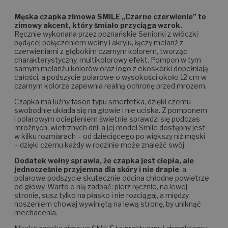
Męska czapka zimowa SMILE „Czarne czerwienie” to
zimowy akcent, który śmiało przyciąga wzrok.
Ręcznie wykonana przez poznańskie Seniorki z włóczki
będącej połączeniem wełny i akrylu, łączy melanż z
czerwieniami z głębokim czarnym kolorem, tworząc
charakterystyczny, multikolorowy efekt. Pompon w tym
samym melanżu kolorów oraz logo z ekoskórki dopełniają
całości, a podszycie polarowe o wysokości około 12 cm w
czarnym kolorze zapewnia realną ochronę przed mrozem.
Czapka ma luźny fason typu smerfetka, dzięki czemu
swobodnie układa się na głowie i nie uciska. Z pomponem
i polarowym ociepleniem świetnie sprawdzi się podczas
mroźnych, wietrznych dni, a jej model Smile dostępny jest
w kilku rozmiarach – od dziecięcego po większy niż męski
– dzięki czemu każdy w rodzinie może znaleźć swój.
Dodatek wełny sprawia, że czapka jest ciepła, ale
jednocześnie przyjemna dla skóry i nie drapie
, a
polarowe podszycie skutecznie odcina chłodne powietrze
od głowy. Warto o nią zadbać: pierz ręcznie, na lewej
stronie, susz tylko na płasko i nie rozciągaj, a między
noszeniem chowaj wywiniętą na lewą stronę, by uniknąć
mechacenia.