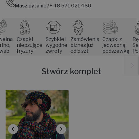
Masz pytanie?
+ 48 571 021 460
a,
Czapki
Szybkie i
Zamówienia
Czapki z
Rękodz
niepsujące
wygodne
biznes już
jedwabną
Senior
fryzury
zwroty
od 5 szt.
podszewką
Poznan
Stwórz komplet