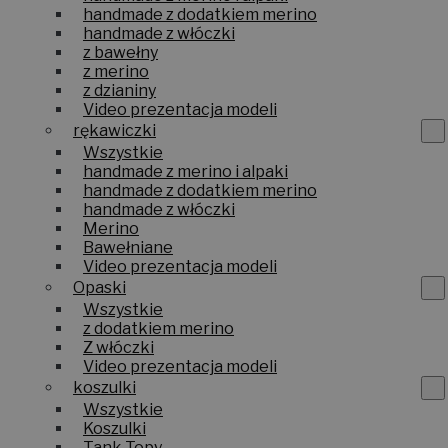
handmade z dodatkiem merino
handmade z włóczki
z bawełny
z merino
z dzianiny
Video prezentacja modeli
rękawiczki
Wszystkie
handmade z merino i alpaki
handmade z dodatkiem merino
handmade z włóczki
Merino
Bawełniane
Video prezentacja modeli
Opaski
Wszystkie
z dodatkiem merino
Z włóczki
Video prezentacja modeli
koszulki
Wszystkie
Koszulki
Tank Topy