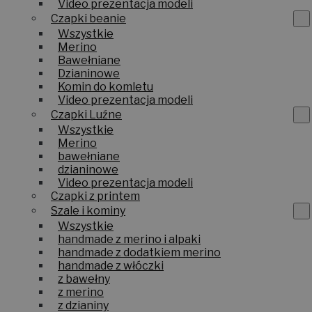
Video prezentacja modeli
Czapki beanie
Wszystkie
Merino
Bawełniane
Dzianinowe
Komin do komletu
Video prezentacja modeli
Czapki Luźne
Wszystkie
Merino
bawełniane
dzianinowe
Video prezentacja modeli
Czapki z printem
Szale i kominy
Wszystkie
handmade z merino i alpaki
handmade z dodatkiem merino
handmade z włóczki
z bawełny
z merino
z dzianiny