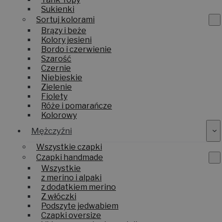
Sukienki
Sortuj kolorami
Brązy i beże
Kolory jesieni
Bordo i czerwienie
Szarość
Czernie
Niebieskie
Zielenie
Fiolety
Róże i pomarańcze
Kolorowy
Mężczyźni
Wszystkie czapki
Czapki handmade
Wszystkie
z merino i alpaki
z dodatkiem merino
Z włóczki
Podszyte jedwabiem
Czapki oversize