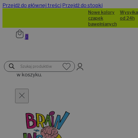
Przejdź do głównej treści
Przejdź do stopki
Nowe kolory
Wysyłka
czapek
od 24h
bawełnianych
0
Brak
Wyszukiwarka
produktów
produktów
w koszyku.