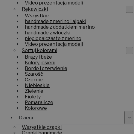
Video prezentacja modeli
Rękawiczki
Wszystkie
handmade z merino i alpaki
handmade z dodatkiem merino
handmade z włóczki
pięciopalczaste z merino
Video prezentacja modeli
Sortuj kolorami
Brązy i beże
Kolory jesieni
Bordo i czerwienie
Szarość
Czernie
Niebieskie
Zielenie
Fiolety
Pomarańcze
Kolorowe
Dzieci
Wszystkie czapki
Czapki handmade