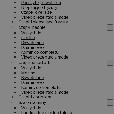
Podszyte jedwabiem
Niepsujące fryzury
Czapki oversize
Video prezentacja modeli
Czapki niepsujące fryzury
czapki beanie
Wszystkie
merino
Bawełniane
Dzianinowe
Komin do kompletu
Video prezentacja modeli
czapki smerfetki
Wszystkie
Merino
Bawełniane
Dzianinowe
Kominy do kompletu
Video prezentacja modeli
Czapki z printem
Szale i kominy
Wszystkie
handmade z merino i alpaki