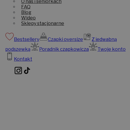
O nas i seniorkach
FAQ
Blog
Wideo
Sklepy stacjonarne
Bestsellery
Czapki oversize
Z jedwabną
podszewką
Poradnik czapkowicza
Twoje konto
Kontakt