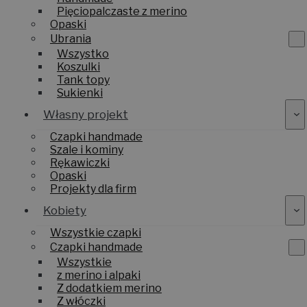
Pięciopalczaste z merino
Opaski
Ubrania
Wszystko
Koszulki
Tank topy
Sukienki
Własny projekt
Czapki handmade
Szale i kominy
Rękawiczki
Opaski
Projekty dla firm
Kobiety
Wszystkie czapki
Czapki handmade
Wszystkie
z merino i alpaki
Z dodatkiem merino
Z włóczki