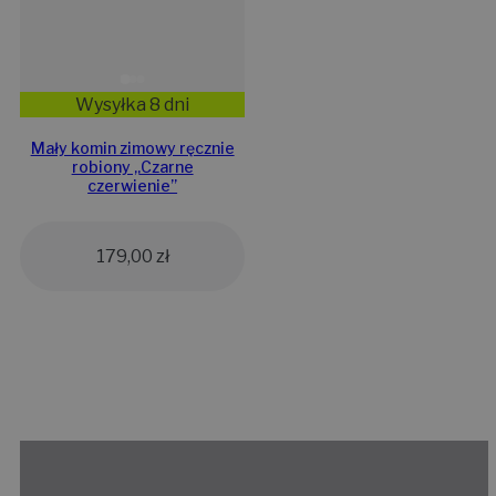
Wysyłka 8 dni
Mały komin zimowy ręcznie
robiony „Czarne
czerwienie”
179,00
zł