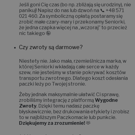
Jeśli goni Cię czas (bo np. zbliżają się urodziny), nie
panikuj! Napisz do nas lub dzwoń na 📞
+48 571
021 460
. Za symboliczną opłatą postaramy się
zrobić małe czary-mary i
przekonamy Seniorki,
że jedna czapka więcej na „wczoraj” to przecież
nic takiego 🤪
Czy zwroty są darmowe?
Niestety nie.
Jako mała, rzemieślnicza marka, w
której Seniorki wkładają całe serce w każdy
szew, nie jesteśmy w stanie pokrywać kosztów
transportu zwrotnego. Dlatego koszt odesłania
paczki leży po Twojej stronie.
Żeby jednak maksymalnie ułatwić Ci sprawę,
zrobiliśmy integrację z platformą
Wygodne
Zwroty
. Dzięki temu nadasz paczkę
błyskawicznie, bez drukowania etykiety i zrobisz
to w najbliższym Paczkomacie lub punkcie.
Dziękujemy za zrozumienie!
🫶