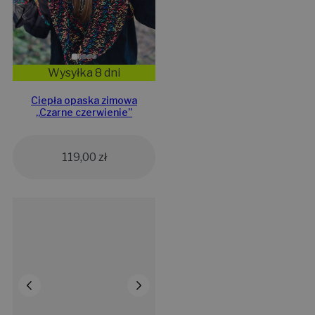
Wysyłka 8 dni
Ciepła opaska zimowa
,,Czarne czerwienie”
119,00
zł