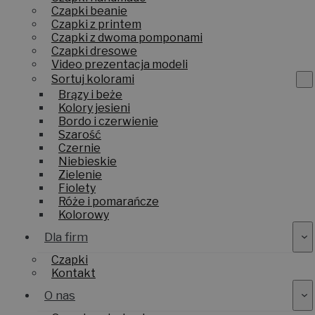
Czapki beanie
Czapki z printem
Czapki z dwoma pomponami
Czapki dresowe
Video prezentacja modeli
Sortuj kolorami
Brązy i beże
Kolory jesieni
Bordo i czerwienie
Szarość
Czernie
Niebieskie
Zielenie
Fiolety
Róże i pomarańcze
Kolorowy
Dla firm
Czapki
Kontakt
O nas