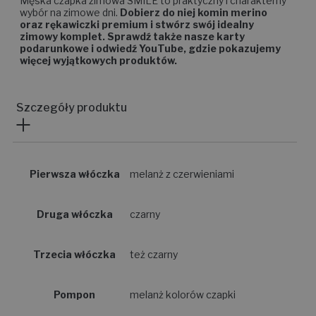
Męska czapka zimowa SMILE to praktyczny i charakterny
wybór na zimowe dni.
Dobierz do niej komin merino
oraz rękawiczki premium i stwórz swój idealny
zimowy komplet. Sprawdź także nasze karty
podarunkowe i odwiedź YouTube, gdzie pokazujemy
więcej wyjątkowych produktów.
Szczegóły produktu
Pierwsza włóczka
melanż z czerwieniami
Druga włóczka
czarny
Trzecia włóczka
też czarny
Pompon
melanż kolorów czapki