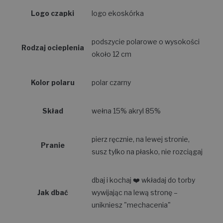
Logo czapki
logo ekoskórka
podszycie polarowe o wysokości
Rodzaj ocieplenia
około 12 cm
Kolor polaru
polar czarny
Skład
wełna 15% akryl 85%
pierz ręcznie, na lewej stronie,
Pranie
susz tylko na płasko, nie rozciągaj
dbaj i kochaj ❤️ wkładaj do torby
Jak dbać
wywijając na lewą stronę –
unikniesz "mechacenia"