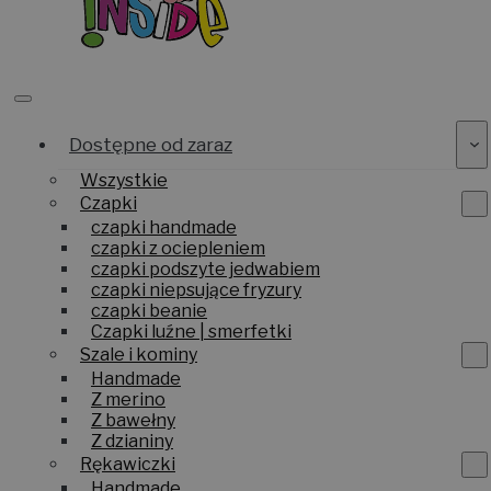
Dostępne od zaraz
Wszystkie
Czapki
czapki handmade
czapki z ociepleniem
czapki podszyte jedwabiem
czapki niepsujące fryzury
czapki beanie
Czapki luźne | smerfetki
Szale i kominy
Handmade
Z merino
Z bawełny
Z dzianiny
Rękawiczki
Handmade