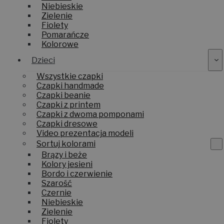
Czernie
Niebieskie
Zielenie
Fiolety
Pomarańcze
Kolorowe
Dzieci
Wszystkie czapki
Czapki handmade
Czapki beanie
Czapki z printem
Czapki z dwoma pomponami
Czapki dresowe
Video prezentacja modeli
Sortuj kolorami
Brązy i beże
Kolory jesieni
Bordo i czerwienie
Szarość
Czernie
Niebieskie
Zielenie