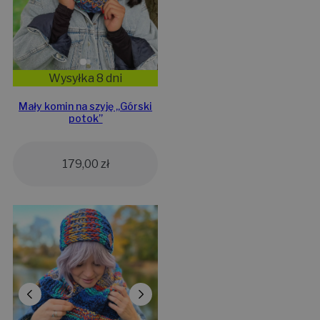
Wysyłka 8 dni
Mały komin na szyję „Górski
potok”
179,00
zł