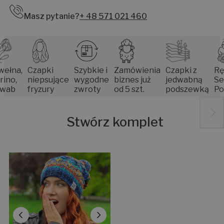
Masz pytanie?
+ 48 571 021 460
a,
Czapki
Szybkie i
Zamówienia
Czapki z
Rękodz
,
niepsujące
wygodne
biznes już
jedwabną
Senior
fryzury
zwroty
od 5 szt.
podszewką
Poznan
Stwórz komplet