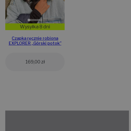
Wysyłka 8 dni
Czapka ręcznie robiona
EXPLORER „Górski potok”
169,00
zł