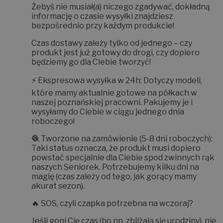
Żebyś nie musiał(a) niczego zgadywać, dokładną
informację o czasie wysyłki znajdziesz
bezpośrednio przy każdym produkcie!
Czas dostawy zależy tylko od jednego – czy
produkt jest już gotowy do drogi, czy dopiero
będziemy go dla Ciebie tworzyć!
⚡
Ekspresowa wysyłka w 24h:
Dotyczy modeli,
które mamy aktualnie gotowe na półkach w
naszej poznańskiej pracowni. Pakujemy je i
wysyłamy do Ciebie w ciągu jednego dnia
roboczego!
🧶
Tworzone na zamówienie (5-8 dni roboczych):
Taki status oznacza, że produkt musi dopiero
powstać specjalnie dla Ciebie spod zwinnych rąk
naszych Seniorek. Potrzebujemy kilku dni na
magię (czas zależy od tego, jak gorący mamy
akurat sezon).
🔥
SOS, czyli czapka potrzebna na wczoraj?