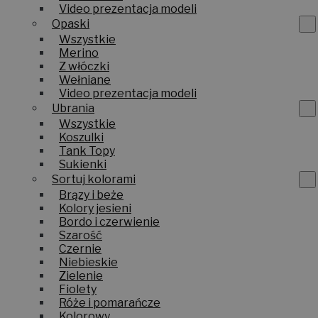
Bawełniane
Video prezentacja modeli
Opaski
Wszystkie
Merino
Z włóczki
Wełniane
Video prezentacja modeli
Ubrania
Wszystkie
Koszulki
Tank Topy
Sukienki
Sortuj kolorami
Brązy i beże
Kolory jesieni
Bordo i czerwienie
Szarość
Czernie
Niebieskie
Zielenie
Fiolety
Róże i pomarańcze