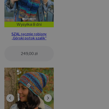
Wysyłka 8 dni
SZAL ręcznie robiony
,,Górski potok szalik”
249,00
zł