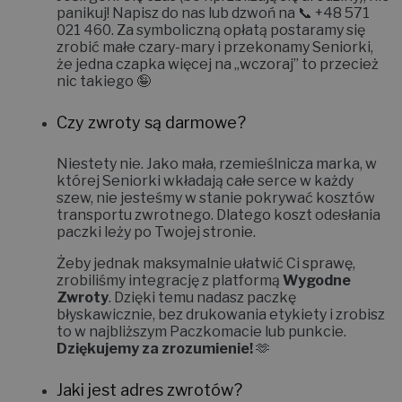
Jeśli goni Cię czas (bo np. zbliżają się urodziny), nie
panikuj! Napisz do nas lub dzwoń na 📞
+48 571
021 460
. Za symboliczną opłatą postaramy się
zrobić małe czary-mary i
przekonamy Seniorki,
że jedna czapka więcej na „wczoraj” to przecież
nic takiego 🤪
Czy zwroty są darmowe?
Niestety nie.
Jako mała, rzemieślnicza marka, w
której Seniorki wkładają całe serce w każdy
szew, nie jesteśmy w stanie pokrywać kosztów
transportu zwrotnego. Dlatego koszt odesłania
paczki leży po Twojej stronie.
Żeby jednak maksymalnie ułatwić Ci sprawę,
zrobiliśmy integrację z platformą
Wygodne
Zwroty
. Dzięki temu nadasz paczkę
błyskawicznie, bez drukowania etykiety i zrobisz
to w najbliższym Paczkomacie lub punkcie.
Dziękujemy za zrozumienie!
🫶