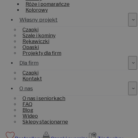
Fiolety
Róże i pomarańcze
Kolorowy
Własny projekt
Czapki
Szale i kominy
Rękawiczki
Opaski
Projekty dla firm
Dla firm
Czapki
Kontakt
O nas
O nas i seniorkach
FAQ
Blog
Wideo
Sklepy stacjonarne