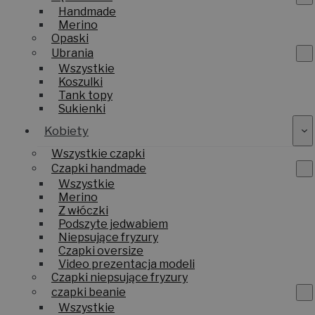
Rękawiczki
Handmade
Merino
Opaski
Ubrania
Wszystkie
Koszulki
Tank topy
Sukienki
Kobiety
Wszystkie czapki
Czapki handmade
Wszystkie
Merino
Z włóczki
Podszyte jedwabiem
Niepsujące fryzury
Czapki oversize
Video prezentacja modeli
Czapki niepsujące fryzury
czapki beanie