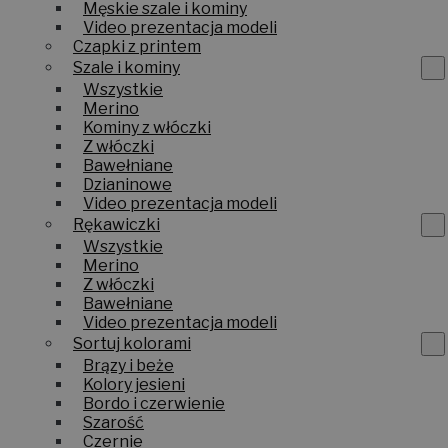
dzianinowe
Męskie szale i kominy
Video prezentacja modeli
Czapki z printem
Szale i kominy
Wszystkie
Merino
Kominy z włóczki
Z włóczki
Bawełniane
Dzianinowe
Video prezentacja modeli
Rękawiczki
Wszystkie
Merino
Z włóczki
Bawełniane
Video prezentacja modeli
Sortuj kolorami
Brązy i beże
Kolory jesieni
Bordo i czerwienie
Szarość