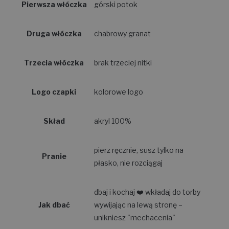
Pierwsza włóczka
górski potok
Druga włóczka
chabrowy granat
Trzecia włóczka
brak trzeciej nitki
Logo czapki
kolorowe logo
Skład
akryl 100%
pierz ręcznie, susz tylko na
Pranie
płasko, nie rozciągaj
dbaj i kochaj ❤️ wkładaj do torby
Jak dbać
wywijając na lewą stronę –
unikniesz "mechacenia"