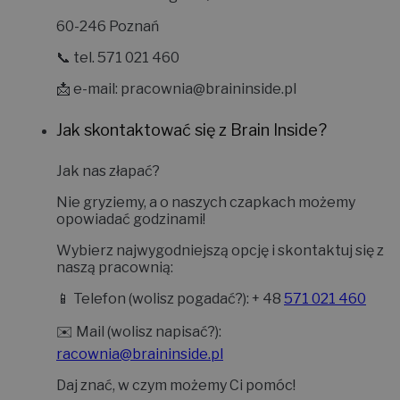
ul. Jarochowskiego 58/2
60-246 Poznań
📞 tel. 571 021 460
📩 e-mail:
pracownia@braininside.pl
Jak skontaktować się z Brain Inside?
Jak nas złapać?
Nie gryziemy, a o naszych czapkach możemy
opowiadać godzinami!
Wybierz najwygodniejszą opcję i skontaktuj się z
naszą pracownią:
📱
Telefon (wolisz pogadać?):
+ 48
571 021 460
✉️
Mail (wolisz napisać?):
racownia@braininside.pl