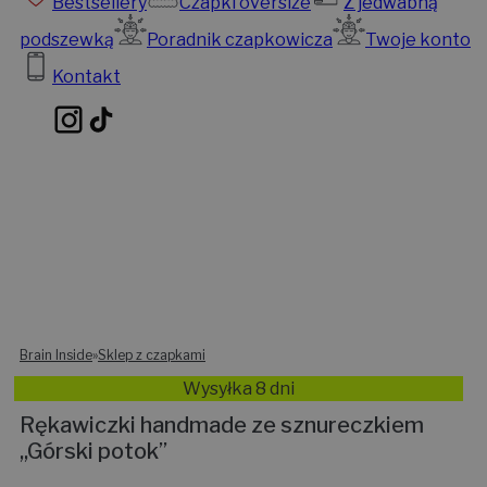
Bestsellery
Czapki oversize
Z jedwabną
podszewką
Poradnik czapkowicza
Twoje konto
Kontakt
Brain Inside
»
Sklep z czapkami
Wysyłka 8 dni
Rękawiczki handmade ze sznureczkiem
,,Górski potok”