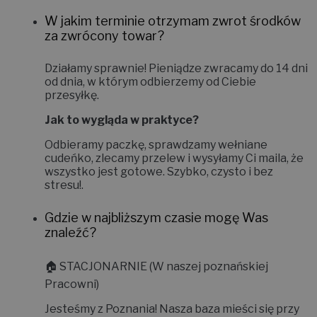
Daj znać, w czym możemy Ci pomóc!
W jakim terminie otrzymam zwrot środków
za zwrócony towar?
Działamy sprawnie! Pieniądze zwracamy do
14 dni
od dnia, w którym odbierzemy od Ciebie
przesyłkę.
Jak to wygląda w praktyce?
Odbieramy paczkę, sprawdzamy wełniane
cudeńko, zlecamy przelew i wysyłamy Ci maila, że
wszystko jest gotowe. Szybko, czysto i bez
stresu!
.
Gdzie w najbliższym czasie mogę Was
znaleźć?
🏠
STACJONARNIE (W naszej poznańskiej
Pracowni)