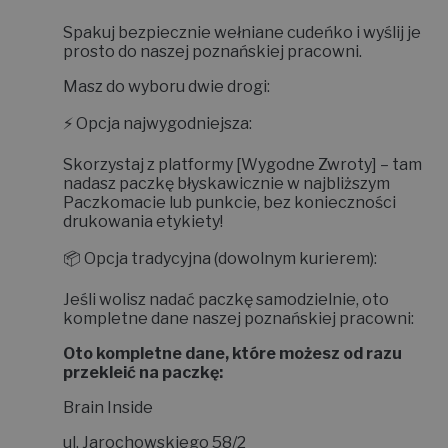
Jaki jest adres zwrotów?
Spakuj bezpiecznie wełniane cudeńko i wyślij je
prosto do naszej poznańskiej pracowni.
Masz do wyboru dwie drogi:
⚡
Opcja najwygodniejsza:
Skorzystaj z platformy
[Wygodne Zwroty]
– tam
nadasz paczkę błyskawicznie w najbliższym
Paczkomacie lub punkcie, bez konieczności
drukowania etykiety!
📦
Opcja tradycyjna (dowolnym kurierem):
Jeśli wolisz nadać paczkę samodzielnie, oto
kompletne dane naszej poznańskiej pracowni:
Oto kompletne dane, które możesz od razu
przekleić na paczkę:
Brain Inside