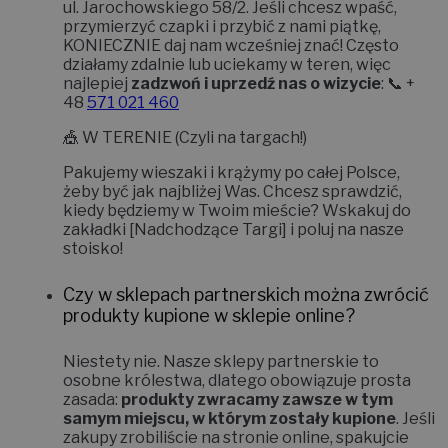
Jesteśmy z Poznania! Nasza baza mieści się przy
ul. Jarochowskiego 58/2
. Jeśli chcesz wpaść,
przymierzyć czapki i przybić z nami piątkę,
KONIECZNIE daj nam wcześniej znać!
Często
działamy zdalnie lub uciekamy w teren, więc
najlepiej
zadzwoń i uprzedź nas o wizycie
: 📞 +
48
571 021 460
🎪
W TERENIE (Czyli na targach!)
Pakujemy wieszaki i krążymy po całej Polsce,
żeby być jak najbliżej Was. Chcesz sprawdzić,
kiedy będziemy w Twoim mieście? Wskakuj do
zakładki
[Nadchodzące Targi]
i poluj na nasze
stoisko!
Czy w sklepach partnerskich można zwrócić
produkty kupione w sklepie online?
Niestety nie.
Nasze sklepy partnerskie to
osobne królestwa, dlatego obowiązuje prosta
zasada:
produkty zwracamy zawsze w tym
samym miejscu, w którym zostały kupione
. Jeśli