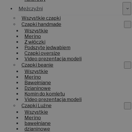
Kolorowy
Mężczyźni
Wszystkie czapki
Czapki handmade
Wszystkie
Merino
Z włóczki
Podszyte jedwabiem
Czapki oversize
Video prezentacja modeli
Czapki beanie
Wszystkie
Merino
Bawełniane
Dzianinowe
Komin do komletu
Video prezentacja modeli
Czapki Luźne
Wszystkie
Merino
bawełniane