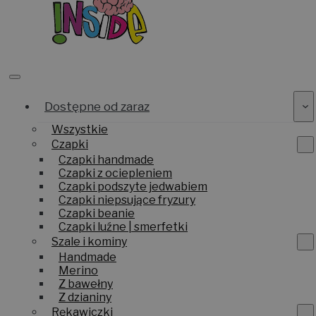
Dostępne od zaraz
Wszystkie
Czapki
Czapki handmade
Czapki z ociepleniem
Czapki podszyte jedwabiem
Czapki niepsujące fryzury
Czapki beanie
Czapki luźne | smerfetki
Szale i kominy
Handmade
Merino
Z bawełny
Z dzianiny