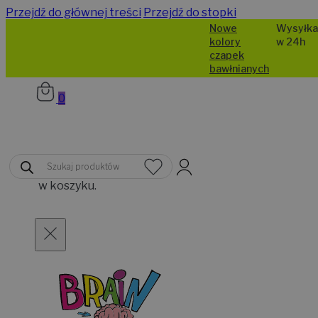
Przejdź do głównej treści
Przejdź do stopki
Nowe
Wysyłka
kolory
w 24h
czapek
bawłnianych
…
0
Brak
Wyszukiwarka
produktów
produktów
w koszyku.