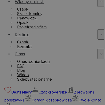
Własny projekt
Czapki
Szale i kominy
Rękawiczki
Opaski
Projekty dla firm
Dla firm
Czapki
Kontakt
O nas
O nas i seniorkach
FAQ
Blog
Wideo
Sklepy stacjonarne
Bestsellery
Czapki oversize
Z jedwabną
podszewką
Poradnik czapkowicza
Twoje konto