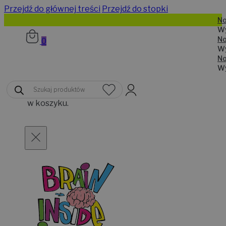
Przejdź do głównej treści
Przejdź do stopki
N
W
N
0
W
N
W
Brak
Wyszukiwarka
produktów
produktów
w koszyku.