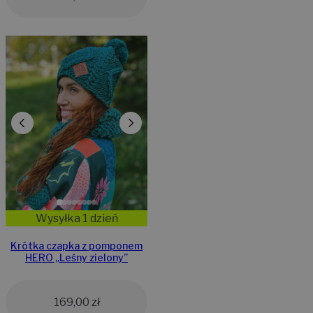
Wysyłka 1 dzień
Krótka czapka z pomponem
HERO ,,Leśny zielony”
169,00
zł