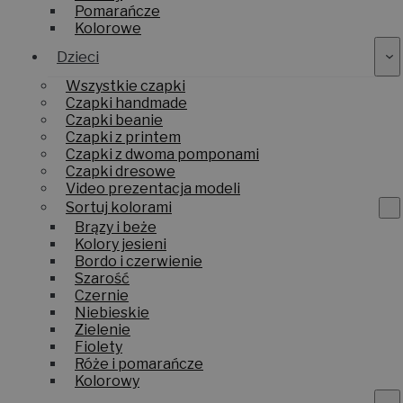
Pomarańcze
Kolorowe
Dzieci
Wszystkie czapki
Czapki handmade
Czapki beanie
Czapki z printem
Czapki z dwoma pomponami
Czapki dresowe
Video prezentacja modeli
Sortuj kolorami
Brązy i beże
Kolory jesieni
Bordo i czerwienie
Szarość
Czernie
Niebieskie
Zielenie
Fiolety
Róże i pomarańcze
Kolorowy