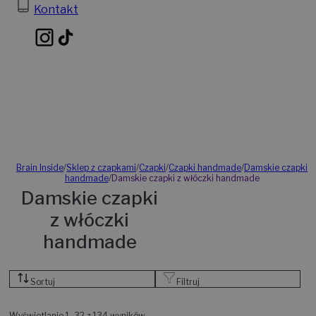
Kontakt
Brain Inside
/
Sklep z czapkami
/
Czapki
/
Czapki handmade
/
Damskie czapki
handmade
/
Damskie czapki z włóczki handmade
Damskie czapki
z włóczki
handmade
Sortuj
Filtruj
Wyświetlanie 1–32 z 134 wyników