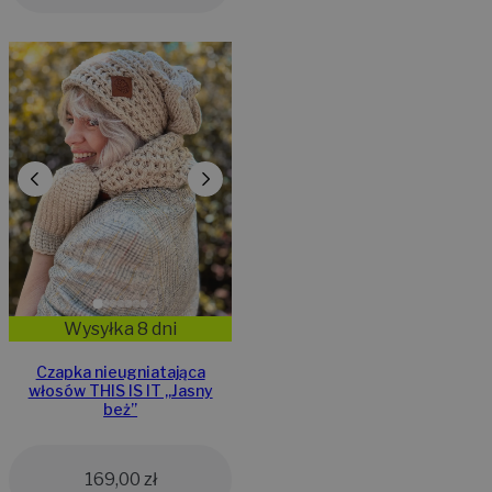
Wysyłka 8 dni
Czapka nieugniatająca
włosów THIS IS IT ,,Jasny
beż”
169,00
zł