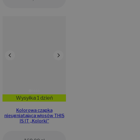
Wysyłka 1 dzień
Kolorowa czapka
nieugniatająca włosów THIS
IS IT ,,Kolorki”