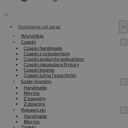
Dostępne od zaraz
Wszystkie
Czapki
Czapki handmade
Czapki z ociepleniem
Czapki podszyte jedwabiem
Czapki niepsujące fryzury
Czapki beanie
Czapki luźne | smerfetki
Szale i kominy
Handmade
Merino
Z bawełny
Z dzianiny
Rękawiczki
Handmade
Merino
Opaski