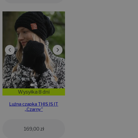
Wysyłka 8 dni
Luźna czapka THIS IS IT
„Czarny”
169,00
zł