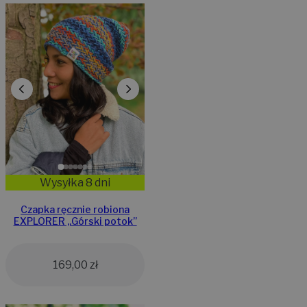
Wysyłka 8 dni
Czapka ręcznie robiona
EXPLORER „Górski potok”
169,00
zł