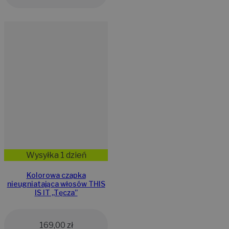
Wysyłka 1 dzień
Kolorowa czapka
nieugniatająca włosów THIS
IS IT ,,Tęcza”
169,00
zł