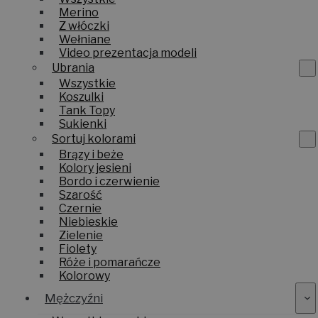
Merino
Z włóczki
Wełniane
Video prezentacja modeli
Ubrania
Wszystkie
Koszulki
Tank Topy
Sukienki
Sortuj kolorami
Brązy i beże
Kolory jesieni
Bordo i czerwienie
Szarość
Czernie
Niebieskie
Zielenie
Fiolety
Róże i pomarańcze
Kolorowy
Mężczyźni