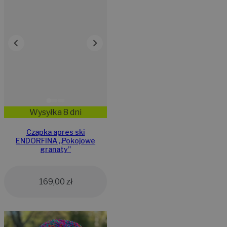
Wysyłka 8 dni
Czapka apres ski
ENDORFINA ,,Pokojowe
granaty”
169,00
zł