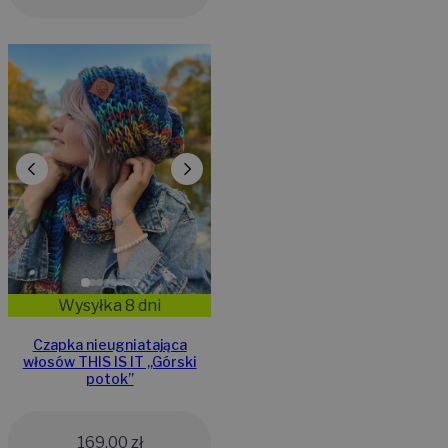
Wysyłka 8 dni
Czapka nieugniatająca
włosów THIS IS IT ,,Górski
potok”
169,00
zł