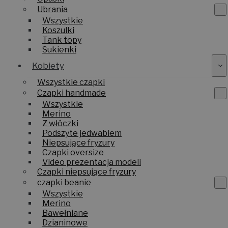
Ubrania
Wszystkie
Koszulki
Tank topy
Sukienki
Kobiety
Wszystkie czapki
Czapki handmade
Wszystkie
Merino
Z włóczki
Podszyte jedwabiem
Niepsujące fryzury
Czapki oversize
Video prezentacja modeli
Czapki niepsujące fryzury
czapki beanie
Wszystkie
Merino
Bawełniane
Dzianinowe