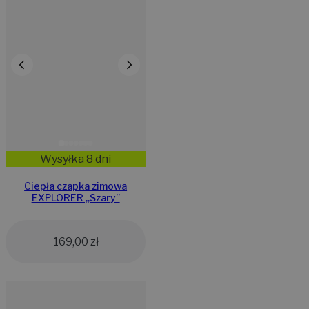
Wysyłka 8 dni
Ciepła czapka zimowa
EXPLORER ,,Szary”
169,00
zł