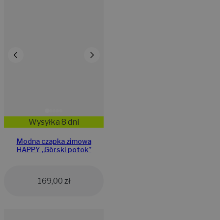
Wysyłka 8 dni
Modna czapka zimowa
HAPPY ,,Górski potok”
169,00
zł