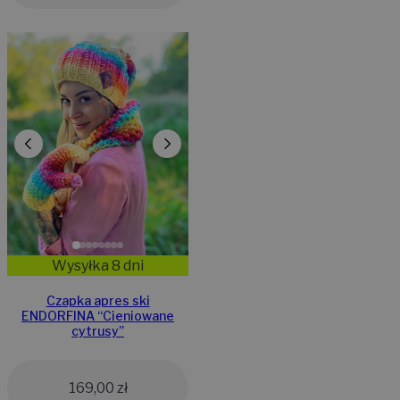
Wysyłka 8 dni
Czapka apres ski
ENDORFINA “Cieniowane
cytrusy”
169,00
zł