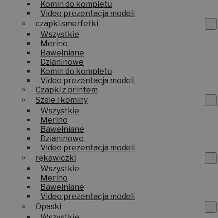
Komin do kompletu
Video prezentacja modeli
czapki smerfetki
Wszystkie
Merino
Bawełniane
Dzianinowe
Komin do kompletu
Video prezentacja modeli
Czapki z printem
Szale i kominy
Wszystkie
Merino
Bawełniane
Dzianinowe
Video prezentacja modeli
rękawiczki
Wszystkie
Merino
Bawełniane
Video prezentacja modeli
Opaski
Wszystkie