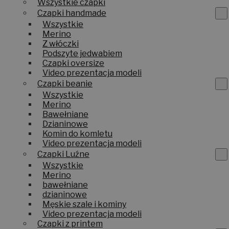
Wszystkie czapki
Czapki handmade
Wszystkie
Merino
Z włóczki
Podszyte jedwabiem
Czapki oversize
Video prezentacja modeli
Czapki beanie
Wszystkie
Merino
Bawełniane
Dzianinowe
Komin do komletu
Video prezentacja modeli
Czapki Luźne
Wszystkie
Merino
bawełniane
dzianinowe
Męskie szale i kominy
Video prezentacja modeli
Czapki z printem