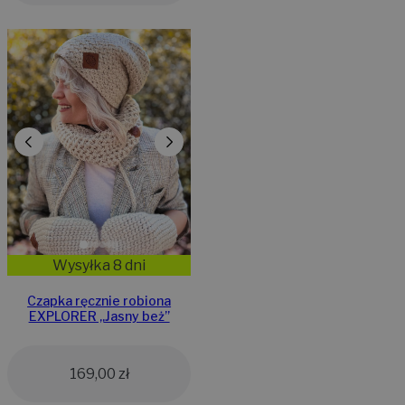
Wysyłka 8 dni
Czapka ręcznie robiona
EXPLORER „Jasny beż”
169,00
zł