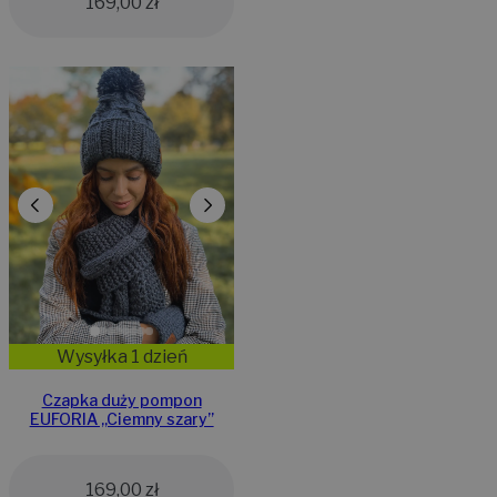
169,00
zł
Wysyłka 1 dzień
Czapka duży pompon
EUFORIA ,,Ciemny szary”
169,00
zł