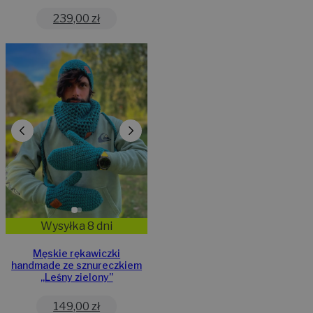
239,00
zł
Wysyłka 8 dni
Męskie rękawiczki
handmade ze sznureczkiem
,,Leśny zielony”
149,00
zł