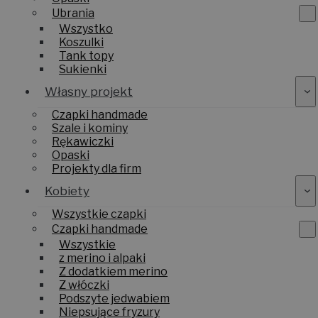
Ubrania
Wszystko
Koszulki
Tank topy
Sukienki
Własny projekt
Czapki handmade
Szale i kominy
Rękawiczki
Opaski
Projekty dla firm
Kobiety
Wszystkie czapki
Czapki handmade
Wszystkie
z merino i alpaki
Z dodatkiem merino
Z włóczki
Podszyte jedwabiem
Niepsujące fryzury