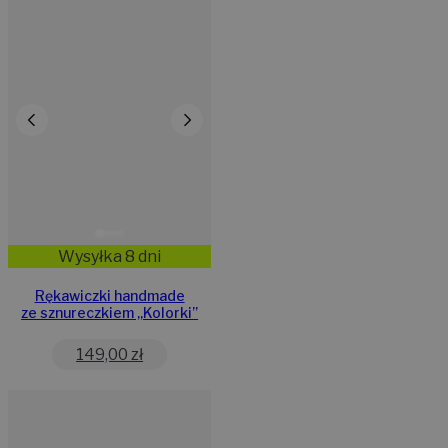
Wysyłka 8 dni
Rękawiczki handmade
ze sznureczkiem ,,Kolorki”
149,00
zł