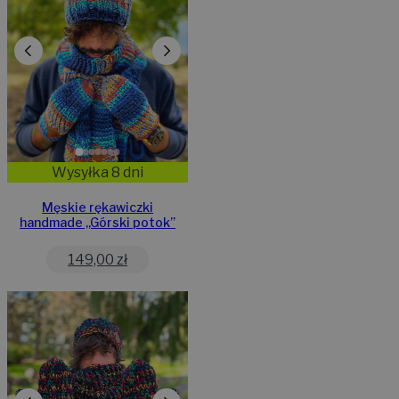
Wysyłka 8 dni
Męskie rękawiczki
handmade ,,Górski potok”
149,00
zł