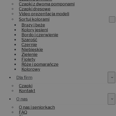
Czapki z dwoma pomponami
Czapki dresowe
Video prezentacja modeli
Sortuj kolorami
Brązy i beże
Kolory jesieni
Bordo i czerwienie
Szarość
Czernie
Niebieskie
Zielenie
Fiolety
Róże i pomarańcze
Kolorowy
Dla firm
Czapki
Kontakt
O nas
O nas i seniorkach
FAQ