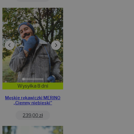
Wysyłka 8 dni
Męskie rękawiczki MERINO
„Ciemny niebieski”
239,00
zł