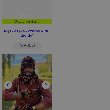
Wysyłka 8 dni
Męskie rękawiczki MERINO
„Bordo”
239,00
zł