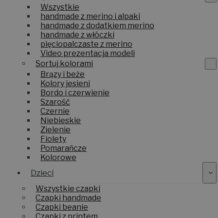
Wszystkie
handmade z merino i alpaki
handmade z dodatkiem merino
handmade z włóczki
pięciopalczaste z merino
Video prezentacja modeli
Sortuj kolorami
Brązy i beże
Kolory jesieni
Bordo i czerwienie
Szarość
Czernie
Niebieskie
Zielenie
Fiolety
Pomarańcze
Kolorowe
Dzieci
Wszystkie czapki
Czapki handmade
Czapki beanie
Czapki z printem