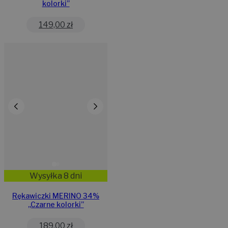
kolorki”
149,00
zł
Wysyłka 8 dni
Rękawiczki MERINO 34%
,,Czarne kolorki”
189,00
zł