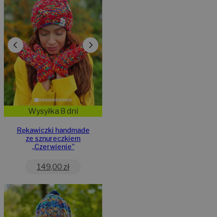
Wysyłka 8 dni
Rękawiczki handmade
ze sznureczkiem
,,Czerwienie”
149,00
zł