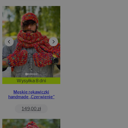
Wysyłka 8 dni
Męskie rękawiczki
handmade ,,Czerwienie”
149,00
zł