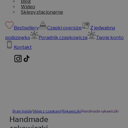
Blog
Wideo
Sklepy stacjonarne
Bestsellery
Czapki oversize
Z jedwabną
podszewką
Poradnik czapkowicza
Twoje konto
Kontakt
Brain Inside
/
Sklep z czapkami
/
Rękawiczki
/
Handmade rękawiczki
Handmade