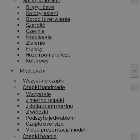
Sortuj kolorami
Brązy i beże
Kolory jesieni
Bordo i czerwienie
Szarość
Czernie
Niebieskie
Zielenie
Fiolety
Róże i pomarańcze
Kolorowy
Mężczyźni
Wszystkie czapki
Czapki handmade
Wszystkie
z merino i alpaki
z dodatkiem merino
Z włóczki
Podszyte jedwabiem
Czapki oversize
Video prezentacja modeli
Czapki beanie