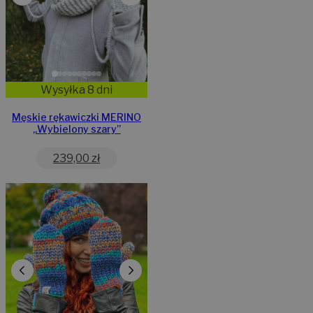
Wysyłka 8 dni
Męskie rękawiczki MERINO
„Wybielony szary”
239,00
zł