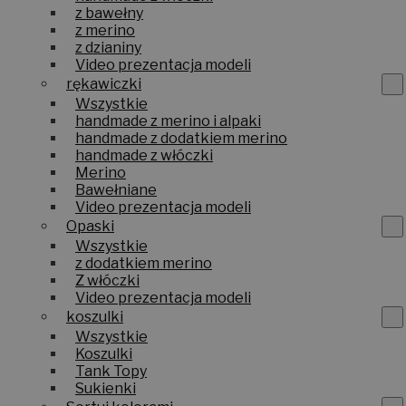
z bawełny
z merino
z dzianiny
Video prezentacja modeli
rękawiczki
Wszystkie
handmade z merino i alpaki
handmade z dodatkiem merino
handmade z włóczki
Merino
Bawełniane
Video prezentacja modeli
Opaski
Wszystkie
z dodatkiem merino
Z włóczki
Video prezentacja modeli
koszulki
Wszystkie
Koszulki
Tank Topy
Sukienki