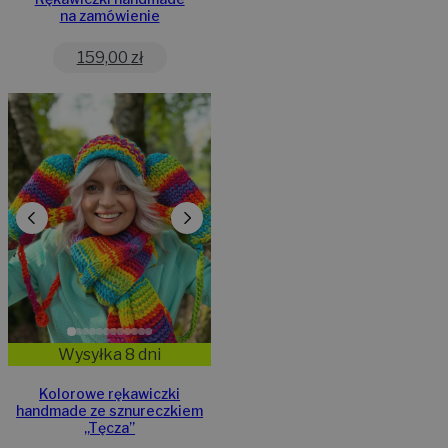
na zamówienie
159,00
zł
Wysyłka 8 dni
Kolorowe rękawiczki
handmade ze sznureczkiem
,,Tęcza”