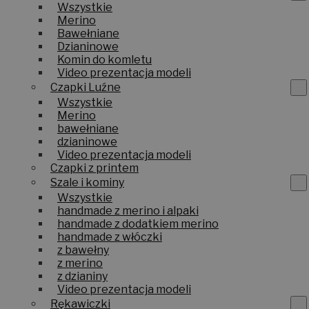
Wszystkie
Merino
Bawełniane
Dzianinowe
Komin do komletu
Video prezentacja modeli
Czapki Luźne
Wszystkie
Merino
bawełniane
dzianinowe
Video prezentacja modeli
Czapki z printem
Szale i kominy
Wszystkie
handmade z merino i alpaki
handmade z dodatkiem merino
handmade z włóczki
z bawełny
z merino
z dzianiny
Video prezentacja modeli
Rękawiczki