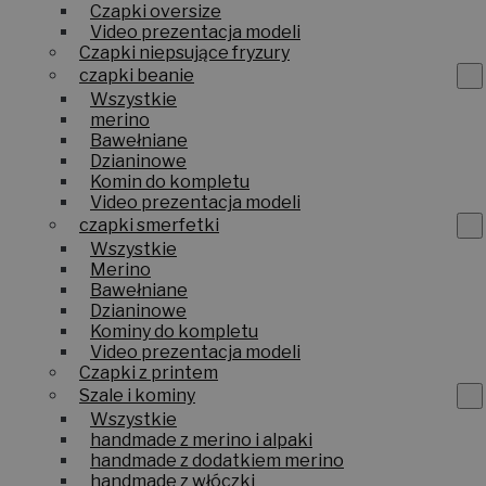
Czapki oversize
Video prezentacja modeli
Czapki niepsujące fryzury
czapki beanie
Wszystkie
merino
Bawełniane
Dzianinowe
Komin do kompletu
Video prezentacja modeli
czapki smerfetki
Wszystkie
Merino
Bawełniane
Dzianinowe
Kominy do kompletu
Video prezentacja modeli
Czapki z printem
Szale i kominy
Wszystkie
handmade z merino i alpaki
handmade z dodatkiem merino
handmade z włóczki