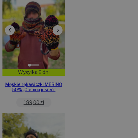
Wysyłka 8 dni
Męskie rękawiczki MERINO
50% ,,Ciemna jesień”
189,00
zł