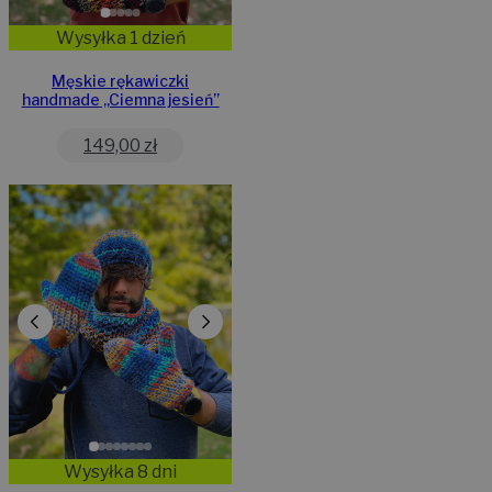
Wysyłka 1 dzień
Męskie rękawiczki
handmade ,,Ciemna jesień”
149,00
zł
Wysyłka 8 dni