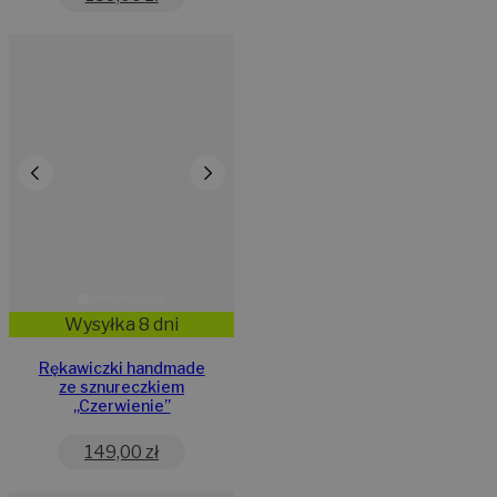
Wysyłka 8 dni
Rękawiczki handmade
ze sznureczkiem
,,Czerwienie”
149,00
zł