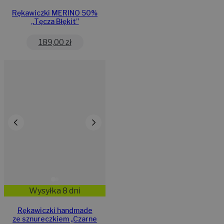
Rękawiczki MERINO 50%
„Tęcza Błękit”
189,00
zł
Wysyłka 8 dni
Rękawiczki handmade
ze sznureczkiem ,,Czarne