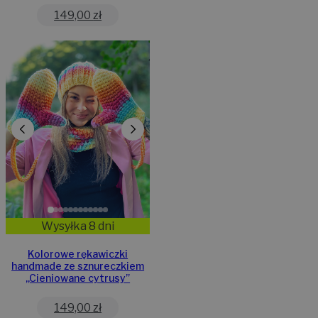
149,00
zł
Wysyłka 8 dni
Kolorowe rękawiczki
handmade ze sznureczkiem
,,Cieniowane cytrusy”
149,00
zł