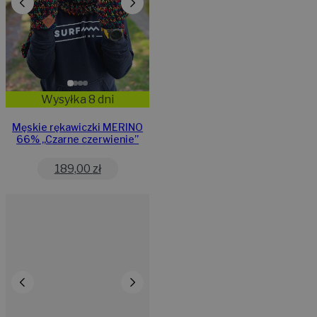
Wysyłka 8 dni
Męskie rękawiczki MERINO
66% ,,Czarne czerwienie”
189,00
zł