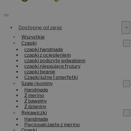
Dostępne od zaraz
Wszystkie
Czapki
czapki handmade
czapki z ociepleniem
czapki podszyte jedwabiem
czapki niepsujące fryzury
czapki beanie
Czapki luźne | smerfetki
Szale i kominy
Handmade
Z merino
Z bawełny
Z dzianiny
Rękawiczki
Handmade
Pięciopalczaste z merino
Opaski