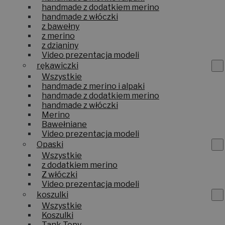
handmade z dodatkiem merino
handmade z włóczki
z bawełny
z merino
z dzianiny
Video prezentacja modeli
rękawiczki
Wszystkie
handmade z merino i alpaki
handmade z dodatkiem merino
handmade z włóczki
Merino
Bawełniane
Video prezentacja modeli
Opaski
Wszystkie
z dodatkiem merino
Z włóczki
Video prezentacja modeli
koszulki
Wszystkie
Koszulki
Tank Topy