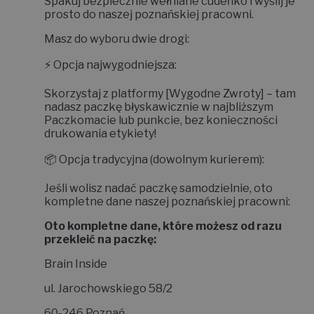
Spakuj bezpiecznie wełniane cudeńko i wyślij je
prosto do naszej poznańskiej pracowni.
Masz do wyboru dwie drogi:
⚡
Opcja najwygodniejsza:
Skorzystaj z platformy
[Wygodne Zwroty]
– tam
nadasz paczkę błyskawicznie w najbliższym
Paczkomacie lub punkcie, bez konieczności
drukowania etykiety!
📦
Opcja tradycyjna (dowolnym kurierem):
Jeśli wolisz nadać paczkę samodzielnie, oto
kompletne dane naszej poznańskiej pracowni:
Oto kompletne dane, które możesz od razu
przekleić na paczkę:
Brain Inside
ul. Jarochowskiego 58/2
60-246 Poznań