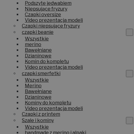
Podszyte jedwabiem
Niepsujące fryzury
Czapki oversize
Video prezentacja modeli
Czapki niepsujące fryzury
czapki beanie
Wszystkie
merino
Bawełniane
Dzianinowe
Komin do kompletu
Video prezentacja modeli
czapki smerfetki
Wszystkie
Merino
Bawełniane
Dzianinowe
Kominy do kompletu
Video prezentacja modeli
Czapki z printem
Szale i kominy
Wszystkie
handmade z merino i alpaki