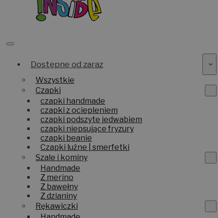
Dostępne od zaraz
Wszystkie
Czapki
czapki handmade
czapki z ociepleniem
czapki podszyte jedwabiem
czapki niepsujące fryzury
czapki beanie
Czapki luźne | smerfetki
Szale i kominy
Handmade
Z merino
Z bawełny
Z dzianiny
Rękawiczki
Handmade