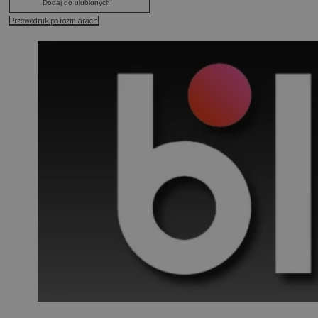
Dodaj do ulubionych
Przewodnik po rozmiarach