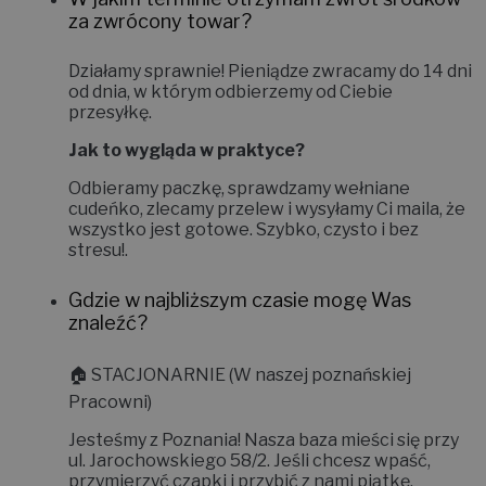
za zwrócony towar?
Działamy sprawnie! Pieniądze zwracamy do
14 dni
od dnia, w którym odbierzemy od Ciebie
przesyłkę.
Jak to wygląda w praktyce?
Odbieramy paczkę, sprawdzamy wełniane
cudeńko, zlecamy przelew i wysyłamy Ci maila, że
wszystko jest gotowe. Szybko, czysto i bez
stresu!
.
Gdzie w najbliższym czasie mogę Was
znaleźć?
🏠
STACJONARNIE (W naszej poznańskiej
Pracowni)
Jesteśmy z Poznania! Nasza baza mieści się przy
ul. Jarochowskiego 58/2
. Jeśli chcesz wpaść,
przymierzyć czapki i przybić z nami piątkę,