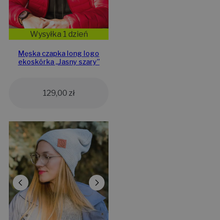
Wysyłka 1 dzień
Męska czapka long logo
ekoskórka „Jasny szary”
129,00
zł