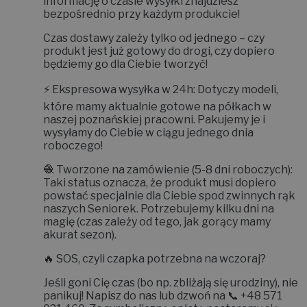
informację o czasie wysyłki znajdziesz
bezpośrednio przy każdym produkcie!
Czas dostawy zależy tylko od jednego – czy
produkt jest już gotowy do drogi, czy dopiero
będziemy go dla Ciebie tworzyć!
⚡
Ekspresowa wysyłka w 24h:
Dotyczy modeli,
które mamy aktualnie gotowe na półkach w
naszej poznańskiej pracowni. Pakujemy je i
wysyłamy do Ciebie w ciągu jednego dnia
roboczego!
🧶
Tworzone na zamówienie (5-8 dni roboczych):
Taki status oznacza, że produkt musi dopiero
powstać specjalnie dla Ciebie spod zwinnych rąk
naszych Seniorek. Potrzebujemy kilku dni na
magię (czas zależy od tego, jak gorący mamy
akurat sezon).
🔥
SOS, czyli czapka potrzebna na wczoraj?
Jeśli goni Cię czas (bo np. zbliżają się urodziny), nie
panikuj! Napisz do nas lub dzwoń na 📞
+48 571