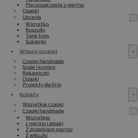
Pięciopalczaste z merino
Opaski
Ubrania
Wszystko
Koszulki
Tank topy
Sukienki
Własny projekt
Czapki handmade
Szale i kominy
Rękawiczki
Opaski
Projekty dla firm
Kobiety
Wszystkie czapki
Czapki handmade
Wszystkie
z merino i alpaki
Z dodatkiem merino
Z włóczki