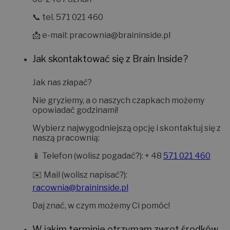
📞 tel. 571 021 460
📩 e-mail:
pracownia@braininside.pl
Jak skontaktować się z Brain Inside?
Jak nas złapać?
Nie gryziemy, a o naszych czapkach możemy
opowiadać godzinami!
Wybierz najwygodniejszą opcję i skontaktuj się z
naszą pracownią:
📱
Telefon (wolisz pogadać?):
+ 48
571 021 460
✉️
Mail (wolisz napisać?):
racownia@braininside.pl
Daj znać, w czym możemy Ci pomóc!
W jakim terminie otrzymam zwrot środków