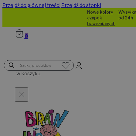
Przejdź do głównej treści
Przejdź do stopki
Nowe kolory
Wysyłka
czapek
od 24h
bawełnianych
0
Brak
Wyszukiwarka
produktów
produktów
w koszyku.