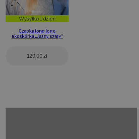
Wysyłka 1 dzień
Czapka long logo
ekoskórka „Jasny szary”
129,00
zł