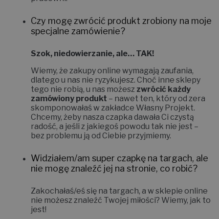
Czy mogę zwrócić produkt zrobiony na moje
specjalne zamówienie?
Szok, niedowierzanie, ale… TAK!
Wiemy, że zakupy online wymagają zaufania,
dlatego u nas nie ryzykujesz. Choć inne sklepy
tego nie robią, u nas możesz
zwrócić każdy
zamówiony produkt
– nawet ten, który od zera
skomponowałaś w zakładce
Własny Projekt
.
Chcemy, żeby nasza czapka dawała Ci czystą
radość, a jeśli z jakiegoś powodu tak nie jest –
bez problemu ją od Ciebie przyjmiemy.
Widziałem/am super czapkę na targach, ale
nie mogę znaleźć jej na stronie, co robić?
Zakochałaś/eś się na targach, a w sklepie online
nie możesz znaleźć Twojej miłości? Wiemy, jak to
jest!