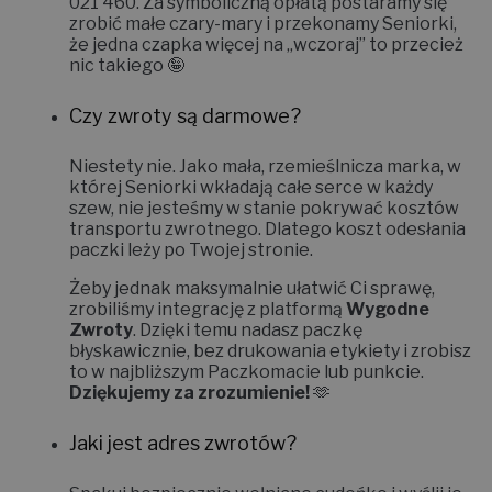
021 460
. Za symboliczną opłatą postaramy się
zrobić małe czary-mary i
przekonamy Seniorki,
że jedna czapka więcej na „wczoraj” to przecież
nic takiego 🤪
Czy zwroty są darmowe?
Niestety nie.
Jako mała, rzemieślnicza marka, w
której Seniorki wkładają całe serce w każdy
szew, nie jesteśmy w stanie pokrywać kosztów
transportu zwrotnego. Dlatego koszt odesłania
paczki leży po Twojej stronie.
Żeby jednak maksymalnie ułatwić Ci sprawę,
zrobiliśmy integrację z platformą
Wygodne
Zwroty
. Dzięki temu nadasz paczkę
błyskawicznie, bez drukowania etykiety i zrobisz
to w najbliższym Paczkomacie lub punkcie.
Dziękujemy za zrozumienie!
🫶
Jaki jest adres zwrotów?