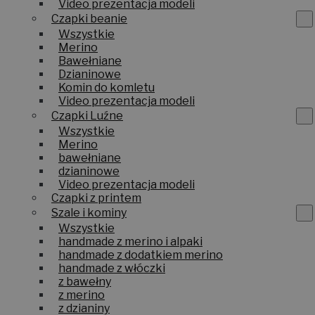
Video prezentacja modeli
Czapki beanie
Wszystkie
Merino
Bawełniane
Dzianinowe
Komin do komletu
Video prezentacja modeli
Czapki Luźne
Wszystkie
Merino
bawełniane
dzianinowe
Video prezentacja modeli
Czapki z printem
Szale i kominy
Wszystkie
handmade z merino i alpaki
handmade z dodatkiem merino
handmade z włóczki
z bawełny
z merino
z dzianiny