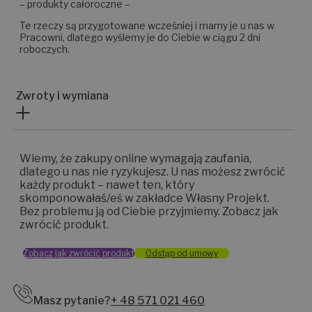
– produkty całoroczne –
Te rzeczy są przygotowane wcześniej i mamy je u nas w
Pracowni, dlatego wyślemy je do Ciebie w ciągu 2 dni
roboczych.
Zwroty i wymiana
Wiemy, że zakupy online wymagają zaufania,
dlatego u nas nie ryzykujesz. U nas możesz zwrócić
każdy produkt – nawet ten, który
skomponowałaś/eś w zakładce Własny Projekt.
Bez problemu ją od Ciebie przyjmiemy. Zobacz jak
zwrócić produkt.
Zobacz jak zwrócić produkt
Odstąp od umowy
Masz pytanie?
+ 48 571 021 460