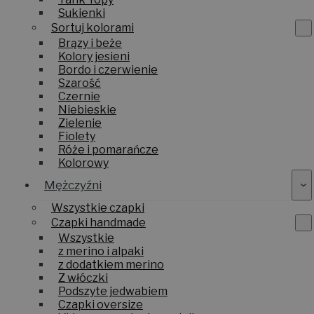
Sukienki
Sortuj kolorami
Brązy i beże
Kolory jesieni
Bordo i czerwienie
Szarość
Czernie
Niebieskie
Zielenie
Fiolety
Róże i pomarańcze
Kolorowy
Mężczyźni
Wszystkie czapki
Czapki handmade
Wszystkie
z merino i alpaki
z dodatkiem merino
Z włóczki
Podszyte jedwabiem
Czapki oversize