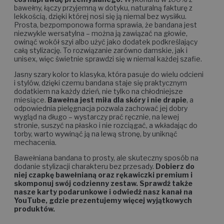
bawełny, łączy przyjemną w dotyku, naturalną fakturę z
lekkością, dzięki której nosi się ją niemal bez wysiłku.
Prosta, bezpomponowa forma sprawia, że bandana jest
niezwykle wersatylna – można ją zawiązać na głowie,
owinąć wokół szyi albo użyć jako dodatek podkreślający
całą stylizację. To rozwiązanie zarówno damskie, jak i
unisex, więc świetnie sprawdzi się w niemal każdej szafie.
Jasny szary kolor to klasyka, która pasuje do wielu odcieni
i stylów, dzięki czemu bandana staje się praktycznym
dodatkiem na każdy dzień, nie tylko na chłodniejsze
miesiące.
Bawełna jest miła dla skóry i nie drapie
, a
odpowiednia pielęgnacja pozwala zachować jej dobry
wygląd na długo – wystarczy prać ręcznie, na lewej
stronie, suszyć na płasko i nie rozciągać, a wkładając do
torby, warto wywinąć ją na lewą stronę, by uniknąć
mechacenia.
Bawełniana bandana to prosty, ale skuteczny sposób na
dodanie stylizacji charakteru bez przesady.
Dobierz do
niej czapkę bawełnianą oraz rękawiczki premium i
skomponuj swój codzienny zestaw. Sprawdź także
nasze karty podarunkowe i odwiedź nasz kanał na
YouTube, gdzie prezentujemy więcej wyjątkowych
produktów.