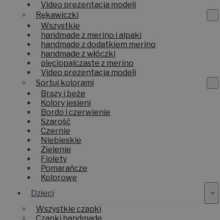
Video prezentacja modeli
Rękawiczki
Wszystkie
handmade z merino i alpaki
handmade z dodatkiem merino
handmade z włóczki
pięciopalczaste z merino
Video prezentacja modeli
Sortuj kolorami
Brązy i beże
Kolory jesieni
Bordo i czerwienie
Szarość
Czernie
Niebieskie
Zielenie
Fiolety
Pomarańcze
Kolorowe
Dzieci
Wszystkie czapki
Czapki handmade