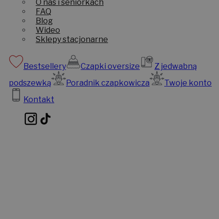
O nas i seniorkach
FAQ
Blog
Wideo
Sklepy stacjonarne
Bestsellery
Czapki oversize
Z jedwabną
podszewką
Poradnik czapkowicza
Twoje konto
Kontakt