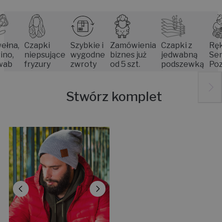
,
Czapki
Szybkie i
Zamówienia
Czapki z
Rękodzi
niepsujące
wygodne
biznes już
jedwabną
Seniore
fryzury
zwroty
od 5 szt.
podszewką
Poznani
Stwórz komplet