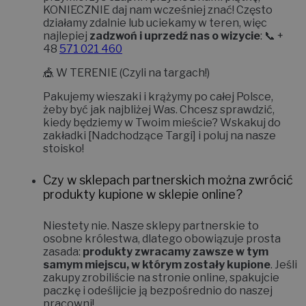
KONIECZNIE daj nam wcześniej znać!
Często
działamy zdalnie lub uciekamy w teren, więc
najlepiej
zadzwoń i uprzedź nas o wizycie
: 📞 +
48
571 021 460
🎪
W TERENIE (Czyli na targach!)
Pakujemy wieszaki i krążymy po całej Polsce,
żeby być jak najbliżej Was. Chcesz sprawdzić,
kiedy będziemy w Twoim mieście? Wskakuj do
zakładki
[Nadchodzące Targi]
i poluj na nasze
stoisko!
Czy w sklepach partnerskich można zwrócić
produkty kupione w sklepie online?
Niestety nie.
Nasze sklepy partnerskie to
osobne królestwa, dlatego obowiązuje prosta
zasada:
produkty zwracamy zawsze w tym
samym miejscu, w którym zostały kupione
. Jeśli
zakupy zrobiliście na stronie online, spakujcie
paczkę i odeślijcie ją bezpośrednio do naszej
pracowni!