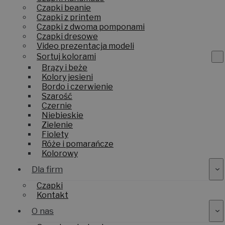
Czapki beanie
Czapki z printem
Czapki z dwoma pomponami
Czapki dresowe
Video prezentacja modeli
Sortuj kolorami
Brązy i beże
Kolory jesieni
Bordo i czerwienie
Szarość
Czernie
Niebieskie
Zielenie
Fiolety
Róże i pomarańcze
Kolorowy
Dla firm
Czapki
Kontakt
O nas