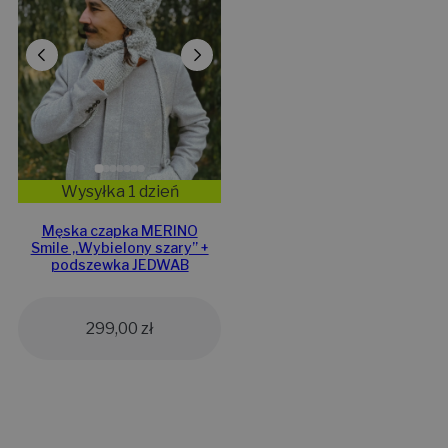
Wysyłka 1 dzień
Męska czapka MERINO
Smile „Wybielony szary” +
podszewka JEDWAB
299,00
zł