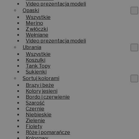
Video prezentacja modeli
Opaski
Wszystkie
Merino
Z włóczki
Wełniane
Video prezentacja modeli
Ubrania
Wszystkie
Koszulki
Tank Topy
Sukienki
Sortuj kolorami
Brązy i beże
Kolory jesieni
Bordo i czerwienie
Szarość
Czernie
Niebieskie
Zielenie
Fiolety
Róże i pomarańcze
Kolorowy