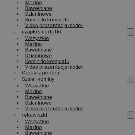
Merino
Bawełniane
Dzianinowe
Komin do kompletu
Video prezentacja modeli
czapki smerfetki
Wszystkie
Merino
Bawełniane
Dzianinowe
Komin do kompletu
Video prezentacja modeli
Czapki z printem
Szale i kominy
Wszystkie
Merino
Bawełniane
Dzianinowe
Video prezentacja modeli
rękawiczki
Wszystkie
Merino
Bawełniane