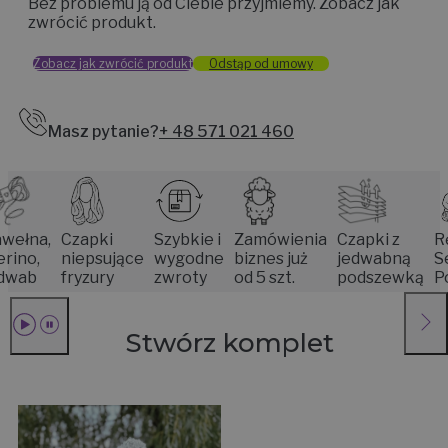
Bez problemu ją od Ciebie przyjmiemy. Zobacz jak
zwrócić produkt.
Zobacz jak zwrócić produkt
Odstąp od umowy
Masz pytanie?
+ 48 571 021 460
a,
Czapki
Szybkie i
Zamówienia
Czapki z
Rękodz
,
niepsujące
wygodne
biznes już
jedwabną
Senior
fryzury
zwroty
od 5 szt.
podszewką
Poznan
Stwórz komplet