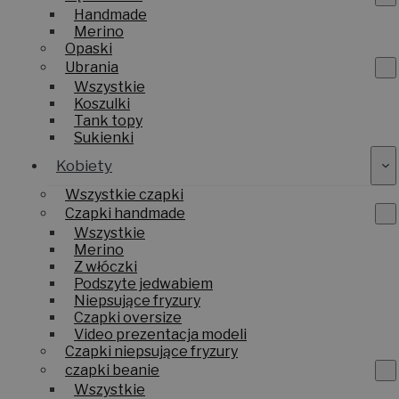
Handmade
Merino
Opaski
Ubrania
Wszystkie
Koszulki
Tank topy
Sukienki
Kobiety
Wszystkie czapki
Czapki handmade
Wszystkie
Merino
Z włóczki
Podszyte jedwabiem
Niepsujące fryzury
Czapki oversize
Video prezentacja modeli
Czapki niepsujące fryzury
czapki beanie
Wszystkie