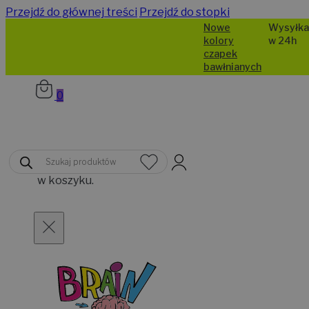
Przejdź do głównej treści
Przejdź do stopki
Nowe
Wysyłka
kolory
w 24h
czapek
bawłnianych
0
Brak
Wyszukiwarka
produktów
produktów
w koszyku.