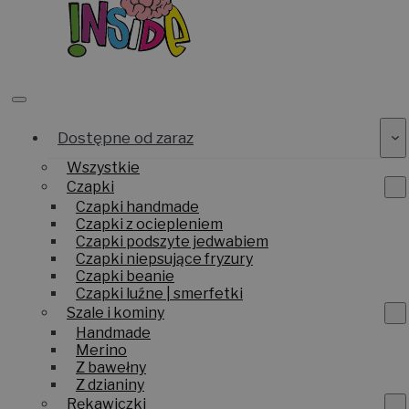
Dostępne od zaraz
Wszystkie
Czapki
Czapki handmade
Czapki z ociepleniem
Czapki podszyte jedwabiem
Czapki niepsujące fryzury
Czapki beanie
Czapki luźne | smerfetki
Szale i kominy
Handmade
Merino
Z bawełny
Z dzianiny
Rękawiczki