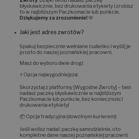
Zwroty
. Dzięki temu nadasz paczkę
błyskawicznie, bez drukowania etykiety i zrobisz
to w najbliższym Paczkomacie lub punkcie.
Dziękujemy za zrozumienie!
🫶
Jaki jest adres zwrotów?
Spakuj bezpiecznie wełniane cudeńko i wyślij je
prosto do naszej poznańskiej pracowni.
Masz do wyboru dwie drogi:
⚡
Opcja najwygodniejsza:
Skorzystaj z platformy
[Wygodne Zwroty]
– tam
nadasz paczkę błyskawicznie w najbliższym
Paczkomacie lub punkcie, bez konieczności
drukowania etykiety!
📦
Opcja tradycyjna (dowolnym kurierem):
Jeśli wolisz nadać paczkę samodzielnie, oto
kompletne dane naszej poznańskiej pracowni: