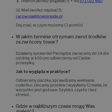
📱
Telefon (wolisz pogadać?):
+ 48
571 021 460
✉️
Mail (wolisz napisać?):
racownia@braininside.pl
Daj znać, w czym możemy Ci pomóc!
W jakim terminie otrzymam zwrot środków
za zwrócony towar?
Działamy sprawnie! Pieniądze zwracamy do
14 dni
od dnia, w którym odbierzemy od Ciebie
przesyłkę.
Jak to wygląda w praktyce?
Odbieramy paczkę, sprawdzamy wełniane
cudeńko, zlecamy przelew i wysyłamy Ci maila, że
wszystko jest gotowe. Szybko, czysto i bez
stresu!
.
Gdzie w najbliższym czasie mogę Was
znaleźć?