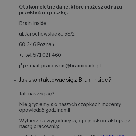
Oto kompletne dane, które możesz od razu
przekleić na paczkę:
Brain Inside
ul. Jarochowskiego 58/2
60-246 Poznań
📞 tel. 571 021 460
📩 e-mail:
pracownia@braininside.pl
Jak skontaktować się z Brain Inside?
Jak nas złapać?
Nie gryziemy, a o naszych czapkach możemy
opowiadać godzinami!
Wybierz najwygodniejszą opcję i skontaktuj się z
naszą pracownią: