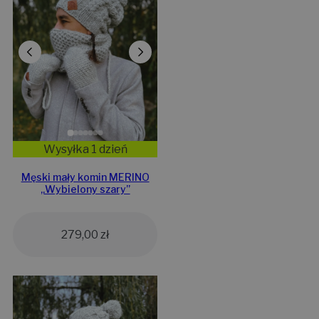
Wysyłka 1 dzień
Męski mały komin MERINO
„Wybielony szary”
279,00
zł