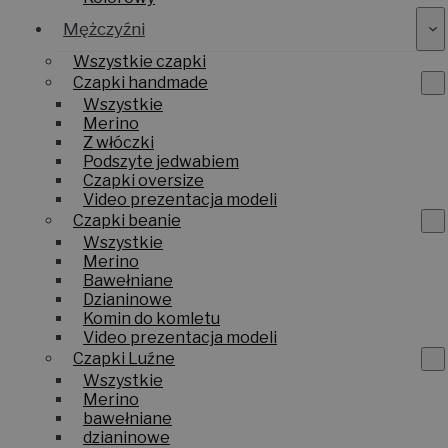
Mężczyźni
Wszystkie czapki
Czapki handmade
Wszystkie
Merino
Z włóczki
Podszyte jedwabiem
Czapki oversize
Video prezentacja modeli
Czapki beanie
Wszystkie
Merino
Bawełniane
Dzianinowe
Komin do komletu
Video prezentacja modeli
Czapki Luźne
Wszystkie
Merino
bawełniane
dzianinowe