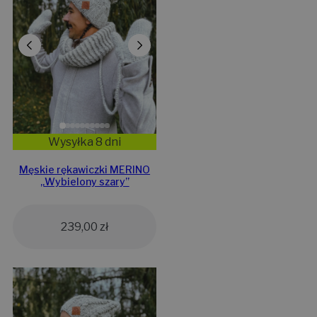
Wysyłka 8 dni
Męskie rękawiczki MERINO
„Wybielony szary”
239,00
zł