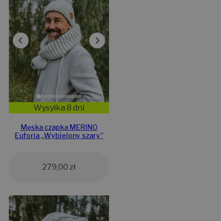
Wysyłka 8 dni
Męska czapka MERINO
Euforia „Wybielony szary”
279,00
zł