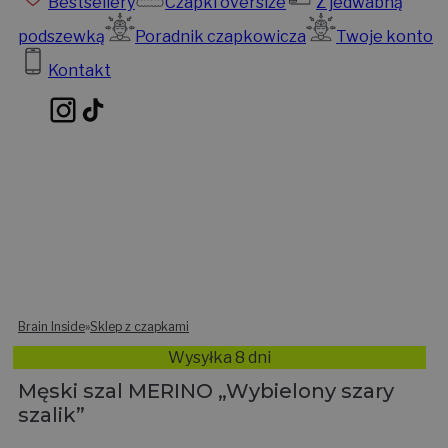
Bestsellery
Czapki oversize
Z jedwabną
podszewką
Poradnik czapkowicza
Twoje konto
Kontakt
Brain Inside
»
Sklep z czapkami
Wysyłka 8 dni
Męski szal MERINO „Wybielony szary
szalik”