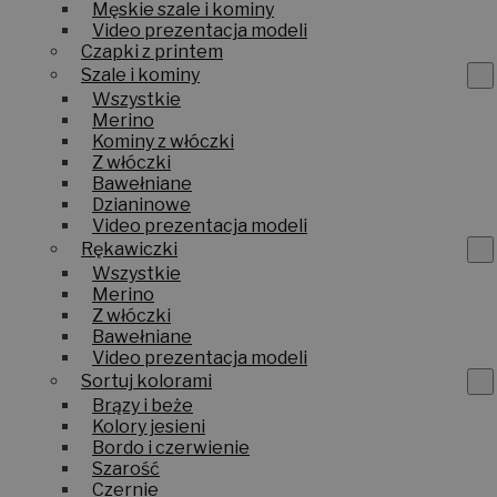
Męskie szale i kominy
Video prezentacja modeli
Czapki z printem
Szale i kominy
Wszystkie
Merino
Kominy z włóczki
Z włóczki
Bawełniane
Dzianinowe
Video prezentacja modeli
Rękawiczki
Wszystkie
Merino
Z włóczki
Bawełniane
Video prezentacja modeli
Sortuj kolorami
Brązy i beże
Kolory jesieni
Bordo i czerwienie
Szarość
Czernie