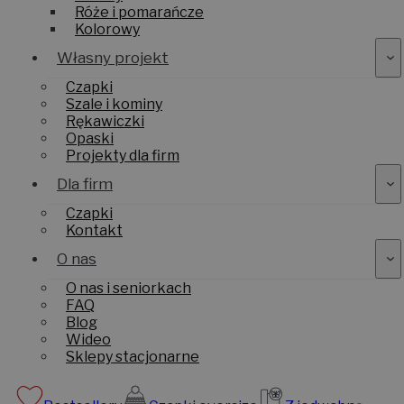
Róże i pomarańcze
Kolorowy
Własny projekt
Czapki
Szale i kominy
Rękawiczki
Opaski
Projekty dla firm
Dla firm
Czapki
Kontakt
O nas
O nas i seniorkach
FAQ
Blog
Wideo
Sklepy stacjonarne