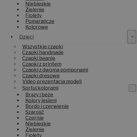
Niebieskie
Zielenie
Fiolety
Pomarańcze
Kolorowe
Dzieci
Wszystkie czapki
Czapki handmade
Czapki beanie
Czapki z printem
Czapki z dwoma pomponami
Czapki dresowe
Video prezentacja modeli
Sortuj kolorami
Brązy i beże
Kolory jesieni
Bordo i czerwienie
Szarość
Czernie
Niebieskie
Zielenie
Fiolety