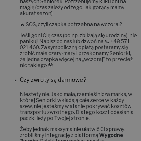
naszych Seniorek. Potrzebujemy kilku dni na
magię (czas zależy od tego, jak gorący mamy
akurat sezon).
🔥
SOS, czyli czapka potrzebna na wczoraj?
Jeśli goni Cię czas (bo np. zbliżają się urodziny), nie
panikuj! Napisz do nas lub dzwoń na 📞
+48 571
021 460
. Za symboliczną opłatą postaramy się
zrobić małe czary-mary i
przekonamy Seniorki,
że jedna czapka więcej na „wczoraj” to przecież
nic takiego 🤪
Czy zwroty są darmowe?
Niestety nie.
Jako mała, rzemieślnicza marka, w
której Seniorki wkładają całe serce w każdy
szew, nie jesteśmy w stanie pokrywać kosztów
transportu zwrotnego. Dlatego koszt odesłania
paczki leży po Twojej stronie.
Żeby jednak maksymalnie ułatwić Ci sprawę,
zrobiliśmy integrację z platformą
Wygodne