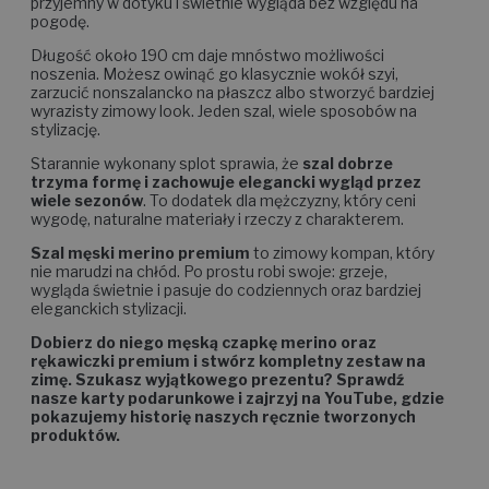
przyjemny w dotyku i świetnie wygląda bez względu na
pogodę.
Długość około 190 cm daje mnóstwo możliwości
noszenia. Możesz owinąć go klasycznie wokół szyi,
zarzucić nonszalancko na płaszcz albo stworzyć bardziej
wyrazisty zimowy look. Jeden szal, wiele sposobów na
stylizację.
Starannie wykonany splot sprawia, że
szal dobrze
trzyma formę i zachowuje elegancki wygląd przez
wiele sezonów
. To dodatek dla mężczyzny, który ceni
wygodę, naturalne materiały i rzeczy z charakterem.
Szal męski merino premium
to zimowy kompan, który
nie marudzi na chłód. Po prostu robi swoje: grzeje,
wygląda świetnie i pasuje do codziennych oraz bardziej
eleganckich stylizacji.
Dobierz do niego męską czapkę merino oraz
rękawiczki premium i stwórz kompletny zestaw na
zimę. Szukasz wyjątkowego prezentu? Sprawdź
nasze karty podarunkowe i zajrzyj na YouTube, gdzie
pokazujemy historię naszych ręcznie tworzonych
produktów.