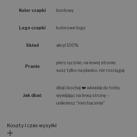
Kolor czapki
bordowy
Logo czapki
kolorowe logo
Skład
akryl 100%
pierz ręcznie, na lewej stronie,
Pranie
susz tylko na płasko, nie rozciągaj
dbaj i kochaj ❤️ wkładaj do torby
Jak dbać
wywijając na lewą stronę –
unikniesz "mechacenia"
Koszty i czas wysyłki