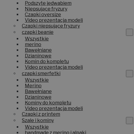
Podszyte jedwabiem
Niepsujące fryzury
Czapki oversize
Video prezentacja modeli
Czapki niepsujące fryzury
czapki beanie
Wszystkie
merino
Bawełniane
Dzianinowe
Komin do kompletu
Video prezentacja modeli
czapki smerfetki
Wszystkie
Merino
Bawełniane
Dzianinowe
Kominy do kompletu
Video prezentacja modeli
Czapki z printem
Szale i kominy
Wszystkie
handmade z merino i alpaki