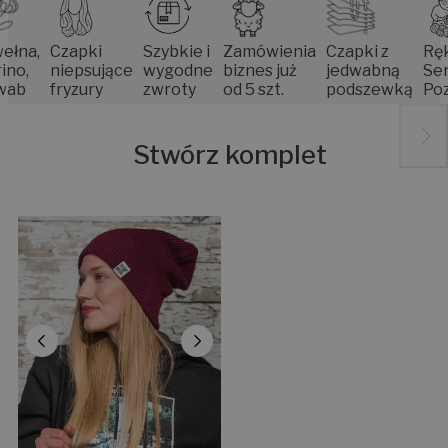
,
Czapki
Szybkie i
Zamówienia
Czapki z
Rękodzi
niepsujące
wygodne
biznes już
jedwabną
Seniore
fryzury
zwroty
od 5 szt.
podszewką
Poznan
Stwórz komplet