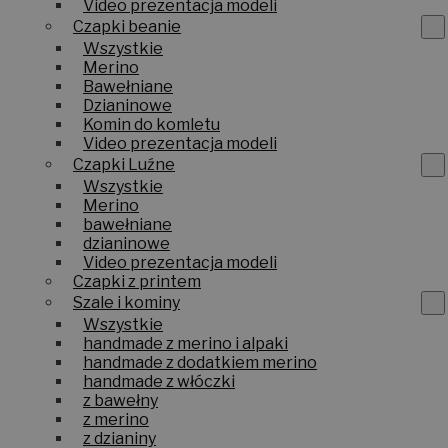
Video prezentacja modeli
Czapki beanie
Wszystkie
Merino
Bawełniane
Dzianinowe
Komin do komletu
Video prezentacja modeli
Czapki Luźne
Wszystkie
Merino
bawełniane
dzianinowe
Video prezentacja modeli
Czapki z printem
Szale i kominy
Wszystkie
handmade z merino i alpaki
handmade z dodatkiem merino
handmade z włóczki
z bawełny
z merino
z dzianiny