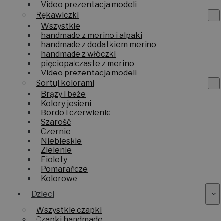
Video prezentacja modeli
Rękawiczki
Wszystkie
handmade z merino i alpaki
handmade z dodatkiem merino
handmade z włóczki
pięciopalczaste z merino
Video prezentacja modeli
Sortuj kolorami
Brązy i beże
Kolory jesieni
Bordo i czerwienie
Szarość
Czernie
Niebieskie
Zielenie
Fiolety
Pomarańcze
Kolorowe
Dzieci
Wszystkie czapki
Czapki handmade