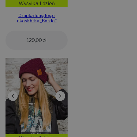
Wysyłka 1 dzień
Czapka long logo
ekoskórka „Bordo”
129,00
zł