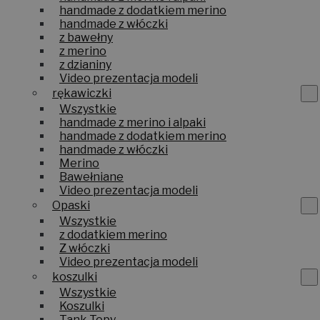
handmade z dodatkiem merino
handmade z włóczki
z bawełny
z merino
z dzianiny
Video prezentacja modeli
rękawiczki
Wszystkie
handmade z merino i alpaki
handmade z dodatkiem merino
handmade z włóczki
Merino
Bawełniane
Video prezentacja modeli
Opaski
Wszystkie
z dodatkiem merino
Z włóczki
Video prezentacja modeli
koszulki
Wszystkie
Koszulki
Tank Topy