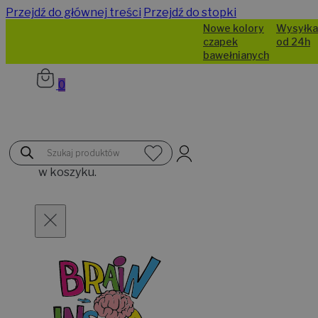
Przejdź do głównej treści
Przejdź do stopki
Nowe kolory
Wysyłka
czapek
od 24h
bawełnianych
0
Brak
Wyszukiwarka
produktów
produktów
w koszyku.