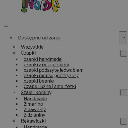
Dostępne od zaraz
Wszystkie
Czapki
czapki handmade
czapki z ociepleniem
czapki podszyte jedwabiem
czapki niepsujące fryzury
czapki beanie
Czapki luźne | smerfetki
Szale i kominy
Handmade
Z merino
Z bawełny
Z dzianiny
Rękawiczki
Handmade