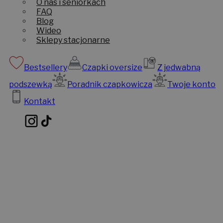
O nas i seniorkach
FAQ
Blog
Wideo
Sklepy stacjonarne
Bestsellery
Czapki oversize
Z jedwabną
podszewką
Poradnik czapkowicza
Twoje konto
Kontakt