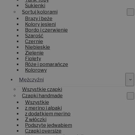
Sukienki
Sortuj kolorami
Brązy i beże
Kolory jesieni
Bordo i czerwienie
Szarość
Czernie
Niebieskie
Zielenie
Fiolety
Róże i pomarańcze
Kolorowy
Mężczyźni
Wszystkie czapki
Czapki handmade
Wszystkie
z merino i alpaki
z dodatkiem merino
Z włóczki
Podszyte jedwabiem
Czapki oversize