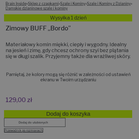
Brain Inside
»
Sklep z czapkami
»
Szale i Kominy
»
Szale i Kominy z Dzianiny
»
Damskie dzianinowe szale i kominy
Wysyłka 1 dzień
Zimowy BUFF „Bordo”
Materiałowy komin miękki, ciepły i wygodny. Idealny
na jesień i zimę, gdy chcesz ochrony szyi bez plątania
się w długi szalik. Przyjemny także dla wrażliwej skóry.
Pamiętaj, że kolory mogą się różnić w zależności od ustawień
ekranu w Twoim urządzaniu
129,00
zł
Dodaj do koszyka
Dodaj do ulubionych
Przewodnik po rozmiarach