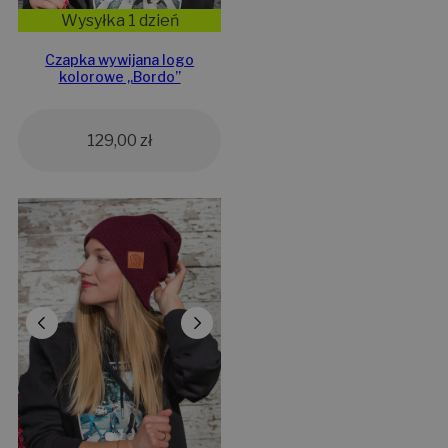
Wysyłka 1 dzień
Czapka wywijana logo
kolorowe „Bordo”
129,00
zł