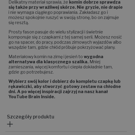
Delikatny materiał sprawia, że
komin dobrze sprawdza
się także przy wrażliwej skórze. Nie gryzie, nie drapie
i nie wymaga ciągłego poprawiania. Zakładasz go i
możesz spokojnie ruszyć w swoją stronę, bo on zajmuje
się resztą.
Prosty fason pasuje do wielu stylizacji i świetnie
komponuje się z czapkami z tej samej serii. Możesz nosić
go na spacer, do pracy, podczas zimowych wyjazdów albo
wszędzie tam, gdzie chłód próbuje pokrzyżować plany.
Materiałowy komin na zimę i jesień to
wygodna
alternatywa dla klasycznego szalika.
Mniej
zamieszania, więcej komfortu i ciepła dokładnie tam,
gdzie go potrzebujesz.
Wybierz swój kolor i dobierz do kompletu czapkę lub
rękawiczki, aby stworzyć gotowy zestaw na chłodne
dni. A po więcej inspiracji zajrzyj na nasz kanał
YouTube Brain Inside.
Szczegóły produktu