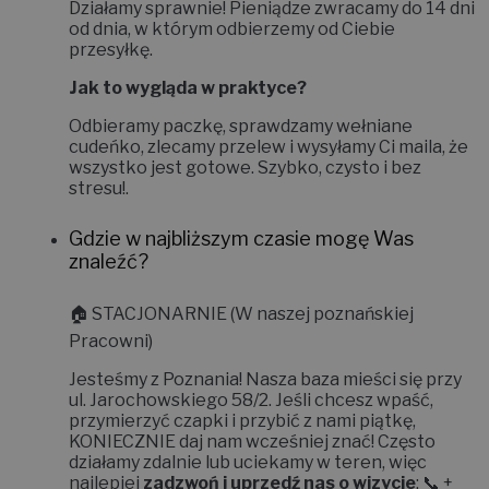
Działamy sprawnie! Pieniądze zwracamy do
14 dni
od dnia, w którym odbierzemy od Ciebie
przesyłkę.
Jak to wygląda w praktyce?
Odbieramy paczkę, sprawdzamy wełniane
cudeńko, zlecamy przelew i wysyłamy Ci maila, że
wszystko jest gotowe. Szybko, czysto i bez
stresu!
.
Gdzie w najbliższym czasie mogę Was
znaleźć?
🏠
STACJONARNIE (W naszej poznańskiej
Pracowni)
Jesteśmy z Poznania! Nasza baza mieści się przy
ul. Jarochowskiego 58/2
. Jeśli chcesz wpaść,
przymierzyć czapki i przybić z nami piątkę,
KONIECZNIE daj nam wcześniej znać!
Często
działamy zdalnie lub uciekamy w teren, więc
najlepiej
zadzwoń i uprzedź nas o wizycie
: 📞 +