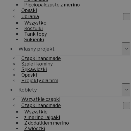
Pięciopalczaste z merino
Opaski
Ubrania
Wszystko
Koszulki
Tank topy
Sukienki
Własny projekt
Czapki handmade
Szale i kominy
Rękawiczki
Opaski
Projekty dla firm
Kobiety
Wszystkie czapki
Czapki handmade
Wszystkie
z merino i alpaki
Z dodatkiem merino
Z włóczki