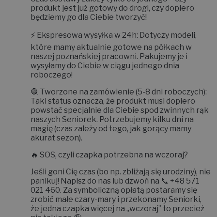
produkt jest już gotowy do drogi, czy dopiero
będziemy go dla Ciebie tworzyć!
⚡
Ekspresowa wysyłka w 24h:
Dotyczy modeli,
które mamy aktualnie gotowe na półkach w
naszej poznańskiej pracowni. Pakujemy je i
wysyłamy do Ciebie w ciągu jednego dnia
roboczego!
🧶
Tworzone na zamówienie (5-8 dni roboczych):
Taki status oznacza, że produkt musi dopiero
powstać specjalnie dla Ciebie spod zwinnych rąk
naszych Seniorek. Potrzebujemy kilku dni na
magię (czas zależy od tego, jak gorący mamy
akurat sezon).
🔥
SOS, czyli czapka potrzebna na wczoraj?
Jeśli goni Cię czas (bo np. zbliżają się urodziny), nie
panikuj! Napisz do nas lub dzwoń na 📞
+48 571
021 460
. Za symboliczną opłatą postaramy się
zrobić małe czary-mary i
przekonamy Seniorki,
że jedna czapka więcej na „wczoraj” to przecież