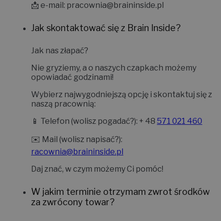
📩 e-mail:
pracownia@braininside.pl
Jak skontaktować się z Brain Inside?
Jak nas złapać?
Nie gryziemy, a o naszych czapkach możemy
opowiadać godzinami!
Wybierz najwygodniejszą opcję i skontaktuj się z
naszą pracownią:
📱
Telefon (wolisz pogadać?):
+ 48
571 021 460
✉️
Mail (wolisz napisać?):
racownia@braininside.pl
Daj znać, w czym możemy Ci pomóc!
W jakim terminie otrzymam zwrot środków
za zwrócony towar?