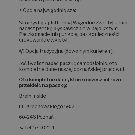
⚡
Opcja najwygodniejsza:
Skorzystaj z platformy
[Wygodne Zwroty]
– tam
nadasz paczkę błyskawicznie w najbliższym
Paczkomacie lub punkcie, bez konieczności
drukowania etykiety!
📦
Opcja tradycyjna (dowolnym kurierem):
Jeśli wolisz nadać paczkę samodzielnie, oto
kompletne dane naszej poznańskiej pracowni:
Oto kompletne dane, które możesz od razu
przekleić na paczkę:
Brain Inside
ul. Jarochowskiego 58/2
60-246 Poznań
📞 tel. 571 021 460