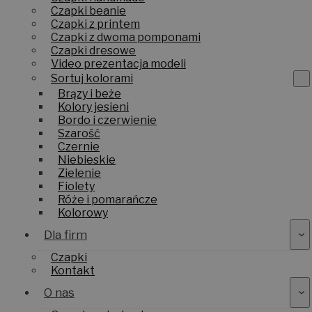
Czapki beanie
Czapki z printem
Czapki z dwoma pomponami
Czapki dresowe
Video prezentacja modeli
Sortuj kolorami
Brązy i beże
Kolory jesieni
Bordo i czerwienie
Szarość
Czernie
Niebieskie
Zielenie
Fiolety
Róże i pomarańcze
Kolorowy
Dla firm
Czapki
Kontakt
O nas