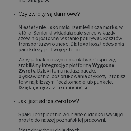
nic takiego 🤪
Czy zwroty są darmowe?
Niestety nie.
Jako mała, rzemieślnicza marka, w
której Seniorki wkładają całe serce w każdy
szew, nie jesteśmy w stanie pokrywać kosztów
transportu zwrotnego. Dlatego koszt odesłania
paczki leży po Twojej stronie.
Żeby jednak maksymalnie ułatwić Ci sprawę,
zrobiliśmy integrację z platformą
Wygodne
Zwroty
. Dzięki temu nadasz paczkę
błyskawicznie, bez drukowania etykiety i zrobisz
to w najbliższym Paczkomacie lub punkcie.
Dziękujemy za zrozumienie!
🫶
Jaki jest adres zwrotów?
Spakuj bezpiecznie wełniane cudeńko i wyślij je
prosto do naszej poznańskiej pracowni.
Masz do wyboru dwie drogi: