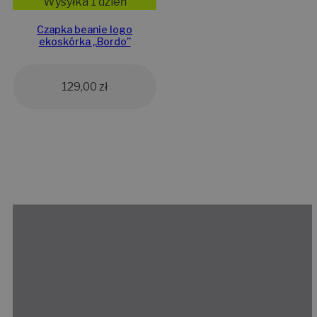
Wysyłka 1 dzień
Czapka beanie logo
ekoskórka „Bordo”
129,00
zł