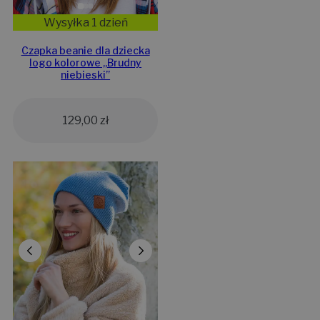
Wysyłka 1 dzień
Czapka beanie dla dziecka
logo kolorowe „Brudny
niebieski”
129,00
zł