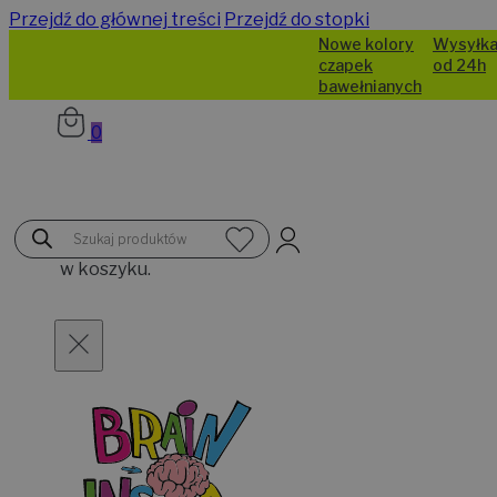
Przejdź do głównej treści
Przejdź do stopki
Nowe kolory
Wysyłka
czapek
od 24h
bawełnianych
0
Brak
Wyszukiwarka
produktów
produktów
w koszyku.