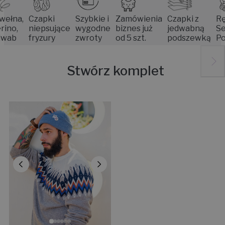
a,
Czapki
Szybkie i
Zamówienia
Czapki z
Rękodz
,
niepsujące
wygodne
biznes już
jedwabną
Senior
fryzury
zwroty
od 5 szt.
podszewką
Pozna
Stwórz komplet