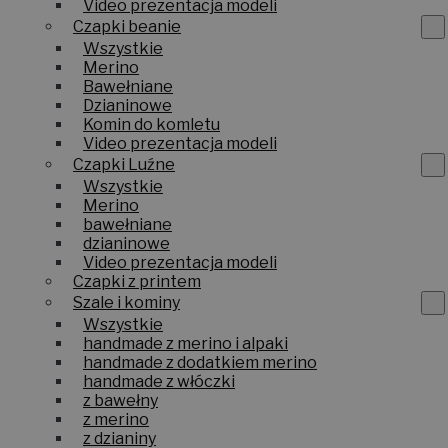
Video prezentacja modeli
Czapki beanie
Wszystkie
Merino
Bawełniane
Dzianinowe
Komin do komletu
Video prezentacja modeli
Czapki Luźne
Wszystkie
Merino
bawełniane
dzianinowe
Video prezentacja modeli
Czapki z printem
Szale i kominy
Wszystkie
handmade z merino i alpaki
handmade z dodatkiem merino
handmade z włóczki
z bawełny
z merino
z dzianiny