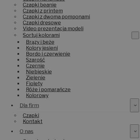
Czapki beanie
Czapki z printem
Czapki z dwoma pomponami
Czapki dresowe
Video prezentacja modeli
Sortuj kolorami
Brązy i beże
Kolory jesieni
Bordo i czerwienie
Szarość
Czernie
Niebieskie
Zielenie
Fiolety
Róże i pomarańcze
Kolorowy
Dla firm
Czapki
Kontakt
O nas