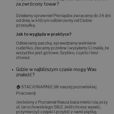
za zwrócony towar?
Działamy sprawnie! Pieniądze zwracamy do
14 dni
od dnia, w którym odbierzemy od Ciebie
przesyłkę.
Jak to wygląda w praktyce?
Odbieramy paczkę, sprawdzamy wełniane
cudeńko, zlecamy przelew i wysyłamy Ci maila, że
wszystko jest gotowe. Szybko, czysto i bez
stresu!
.
Gdzie w najbliższym czasie mogę Was
znaleźć?
🏠
STACJONARNIE (W naszej poznańskiej
Pracowni)
Jesteśmy z Poznania! Nasza baza mieści się przy
ul. Jarochowskiego 58/2
. Jeśli chcesz wpaść,
przymierzyć czapki i przybić z nami piątkę,