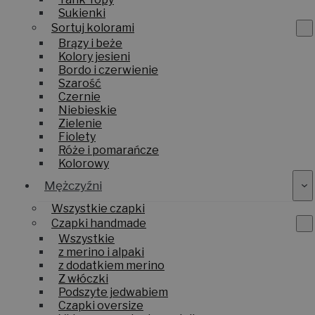
Sukienki
Sortuj kolorami
Brązy i beże
Kolory jesieni
Bordo i czerwienie
Szarość
Czernie
Niebieskie
Zielenie
Fiolety
Róże i pomarańcze
Kolorowy
Mężczyźni
Wszystkie czapki
Czapki handmade
Wszystkie
z merino i alpaki
z dodatkiem merino
Z włóczki
Podszyte jedwabiem
Czapki oversize