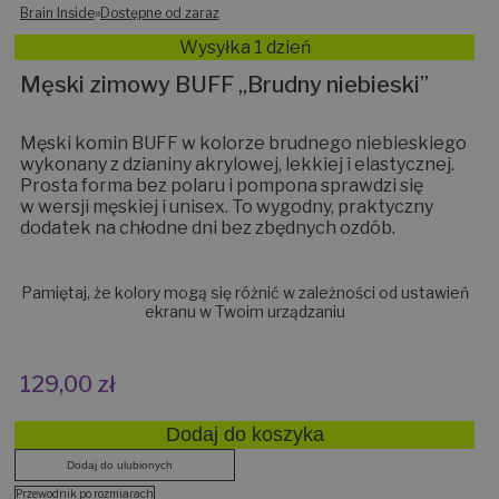
Brain Inside
»
Dostępne od zaraz
Wysyłka 1 dzień
Męski zimowy BUFF „Brudny niebieski”
Męski komin BUFF w kolorze brudnego niebieskiego
wykonany z dzianiny akrylowej, lekkiej i elastycznej.
Prosta forma bez polaru i pompona sprawdzi się
w wersji męskiej i unisex. To wygodny, praktyczny
dodatek na chłodne dni bez zbędnych ozdób.
Pamiętaj, że kolory mogą się różnić w zależności od ustawień
ekranu w Twoim urządzaniu
129,00
zł
Dodaj do koszyka
Dodaj do ulubionych
Przewodnik po rozmiarach