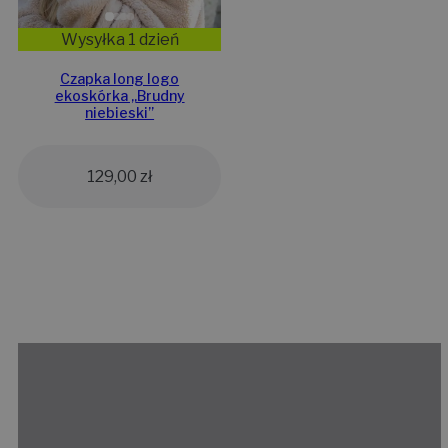
Wysyłka 1 dzień
Czapka long logo
ekoskórka „Brudny
niebieski”
129,00
zł