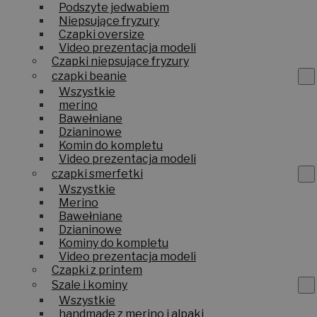
Podszyte jedwabiem
Niepsujące fryzury
Czapki oversize
Video prezentacja modeli
Czapki niepsujące fryzury
czapki beanie
Wszystkie
merino
Bawełniane
Dzianinowe
Komin do kompletu
Video prezentacja modeli
czapki smerfetki
Wszystkie
Merino
Bawełniane
Dzianinowe
Kominy do kompletu
Video prezentacja modeli
Czapki z printem
Szale i kominy
Wszystkie
handmade z merino i alpaki