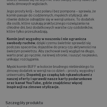
wielu zimowych wyjściach.
Jego prosty krój – bez polaru i bez pompona – sprawia, że
komin pasuje do codziennych, męskich stylizacji, ale
równie dobrze odnajdzie się w wersji unisex. To dodatek
dla osób, które szukają praktycznego rozwiązania na
chłodne dni, bez dodatkowych warstw czy ozdobników,
które tylko przeszkadzają.
Komin jest wygodny w noszeniu i nie ogranicza
swobody ruchów
, dzięki czemu świetnie sprawdzi się
podczas spacerów, dojazdów do pracy czy aktywności na
świeżym powietrzu. Aby zachował swój wygląd na długo,
warto prać go ręcznie, na lewej stronie, i suszyć na płasko,
unikając rozciągania.
Męski komin BUFF w kolorze brudnego niebieskiego to
zimowy dodatek w wersji na co dzień – prosty, wygodny i
uniwersalny.
Dopełnij go czapką lub rękawiczkami z
naszej oferty i sprawdź nasze karty podarunkowe
oraz kanał YouTube, gdzie znajdziesz więcej
inspiracji na zimowe stylizacje.
Szczegóły produktu