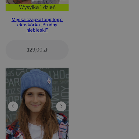
Wysyłka 1 dzień
Męska czapka long logo
ekoskórka „Brudny
niebieski”
129,00
zł