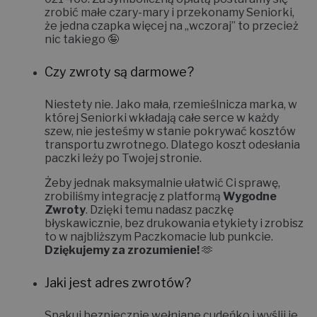
zrobić małe czary-mary i
przekonamy Seniorki,
że jedna czapka więcej na „wczoraj” to przecież
nic takiego 🤪
Czy zwroty są darmowe?
Niestety nie.
Jako mała, rzemieślnicza marka, w
której Seniorki wkładają całe serce w każdy
szew, nie jesteśmy w stanie pokrywać kosztów
transportu zwrotnego. Dlatego koszt odesłania
paczki leży po Twojej stronie.
Żeby jednak maksymalnie ułatwić Ci sprawę,
zrobiliśmy integrację z platformą
Wygodne
Zwroty
. Dzięki temu nadasz paczkę
błyskawicznie, bez drukowania etykiety i zrobisz
to w najbliższym Paczkomacie lub punkcie.
Dziękujemy za zrozumienie!
🫶
Jaki jest adres zwrotów?
Spakuj bezpiecznie wełniane cudeńko i wyślij je