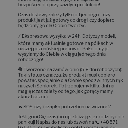
bezpośrednio przy każdym produkcie!
Czas dostawy zależy tylko od jednego – czy
produkt jest już gotowy do drogi, czy dopiero
będziemy go dla Ciebie tworzyć!
⚡
Ekspresowa wysyłka w 24h:
Dotyczy modeli,
które mamy aktualnie gotowe na półkach w
naszej poznańskiej pracowni. Pakujemy je i
wysyłamy do Ciebie w ciągu jednego dnia
roboczego!
🧶
Tworzone na zamówienie (5-8 dni roboczych):
Taki status oznacza, że produkt musi dopiero
powstać specjalnie dla Ciebie spod zwinnych rąk
naszych Seniorek. Potrzebujemy kilku dni na
magię (czas zależy od tego, jak gorący mamy
akurat sezon).
🔥
SOS, czyli czapka potrzebna na wczoraj?
Jeśli goni Cię czas (bo np. zbliżają się urodziny), nie
panikuj! Napisz do nas lub dzwoń na 📞
+48 571
021 460
. Za symboliczną opłatą postaramy się