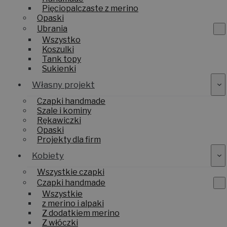
Pięciopalczaste z merino
Opaski
Ubrania
Wszystko
Koszulki
Tank topy
Sukienki
Własny projekt
Czapki handmade
Szale i kominy
Rękawiczki
Opaski
Projekty dla firm
Kobiety
Wszystkie czapki
Czapki handmade
Wszystkie
z merino i alpaki
Z dodatkiem merino
Z włóczki