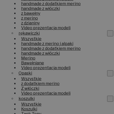
handmade z dodatkiem merino
handmade z włóczki
z bawełny
z merino
z dzianiny
Video prezentacja modeli
rękawiczki
Wszystkie
handmade z merino i alpaki
handmade z dodatkiem merino
handmade z włóczki
Merino
Bawełniane
Video prezentacja modeli
Opaski
Wszystkie
z dodatkiem merino
Z włóczki
Video prezentacja modeli
koszulki
Wszystkie
Koszulki
Tank Topy