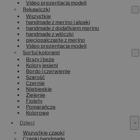
Video prezentacja modeli
Rękawiczki
Wszystkie
handmade z merino i alpaki
handmade z dodatkiem merino
handmade z włóczki
pięciopalczaste z merino
Video prezentacja modeli
Sortuj kolorami
Brązy i beże
Kolory jesieni
Bordo i czerwienie
Szarość
Czernie
Niebieskie
Zielenie
Fiolety
Pomarańcze
Kolorowe
Dzieci
Wszystkie czapki
Czapki handmade