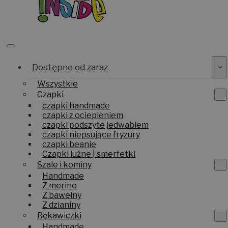
Dostępne od zaraz
Wszystkie
Czapki
czapki handmade
czapki z ociepleniem
czapki podszyte jedwabiem
czapki niepsujące fryzury
czapki beanie
Czapki luźne | smerfetki
Szale i kominy
Handmade
Z merino
Z bawełny
Z dzianiny
Rękawiczki
Handmade