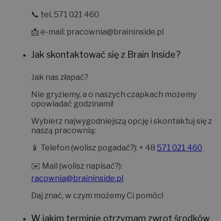
📞 tel. 571 021 460
📩 e-mail:
pracownia@braininside.pl
Jak skontaktować się z Brain Inside?
Jak nas złapać?
Nie gryziemy, a o naszych czapkach możemy
opowiadać godzinami!
Wybierz najwygodniejszą opcję i skontaktuj się z
naszą pracownią:
📱
Telefon (wolisz pogadać?):
+ 48
571 021 460
✉️
Mail (wolisz napisać?):
racownia@braininside.pl
Daj znać, w czym możemy Ci pomóc!
W jakim terminie otrzymam zwrot środków