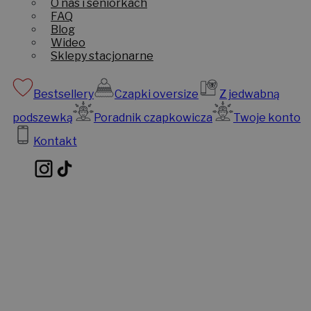
O nas i seniorkach
FAQ
Blog
Wideo
Sklepy stacjonarne
Bestsellery
Czapki oversize
Z jedwabną
podszewką
Poradnik czapkowicza
Twoje konto
Kontakt