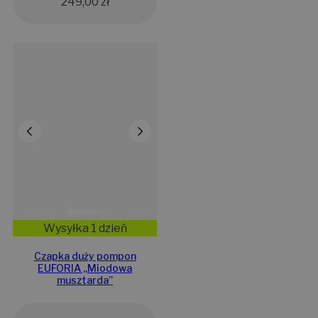
249,00
zł
Wysyłka 1 dzień
Czapka duży pompon
EUFORIA „Miodowa
musztarda”