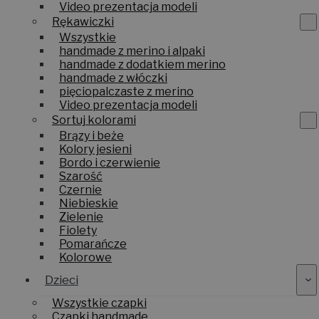
z dzianiny
Video prezentacja modeli
Rękawiczki
Wszystkie
handmade z merino i alpaki
handmade z dodatkiem merino
handmade z włóczki
pięciopalczaste z merino
Video prezentacja modeli
Sortuj kolorami
Brązy i beże
Kolory jesieni
Bordo i czerwienie
Szarość
Czernie
Niebieskie
Zielenie
Fiolety
Pomarańcze
Kolorowe
Dzieci
Wszystkie czapki