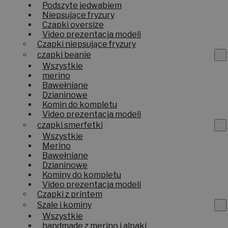
Z włóczki
Podszyte jedwabiem
Niepsujące fryzury
Czapki oversize
Video prezentacja modeli
Czapki niepsujące fryzury
czapki beanie
Wszystkie
merino
Bawełniane
Dzianinowe
Komin do kompletu
Video prezentacja modeli
czapki smerfetki
Wszystkie
Merino
Bawełniane
Dzianinowe
Kominy do kompletu
Video prezentacja modeli
Czapki z printem
Szale i kominy
Wszystkie