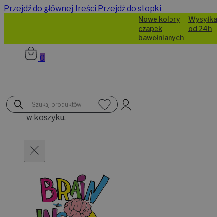
Przejdź do głównej treści
Przejdź do stopki
Nowe kolory
Wysyłka
czapek
od 24h
bawełnianych
…
0
Brak
Wyszukiwarka
produktów
produktów
w koszyku.