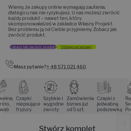
Wiemy, że zakupy online wymagają zaufania,
dlatego u nas nie ryzykujesz. U nas możesz zwrócić
każdy produkt – nawet ten, który
skomponowałaś/eś w zakładce Własny Projekt.
Bez problemu ją od Ciebie przyjmiemy. Zobacz jak
zwrócić produkt.
Zobacz jak zwrócić produkt
Odstąp od umowy
Masz pytanie?
+ 48 571 021 460
a,
Czapki
Szybkie i
Zamówienia
Czapki z
Rękodz
niepsujące
wygodne
biznes już
jedwabną
Senior
fryzury
zwroty
od 5 szt.
podszewką
Poznan