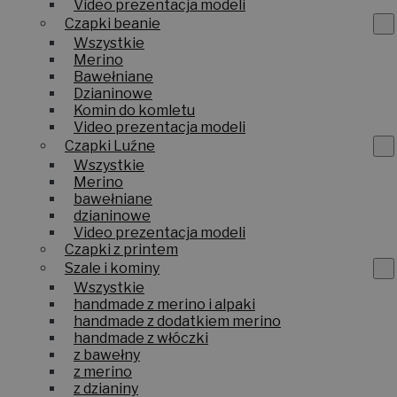
Czapki oversize
Video prezentacja modeli
Czapki beanie
Wszystkie
Merino
Bawełniane
Dzianinowe
Komin do komletu
Video prezentacja modeli
Czapki Luźne
Wszystkie
Merino
bawełniane
dzianinowe
Video prezentacja modeli
Czapki z printem
Szale i kominy
Wszystkie
handmade z merino i alpaki
handmade z dodatkiem merino
handmade z włóczki
z bawełny
z merino