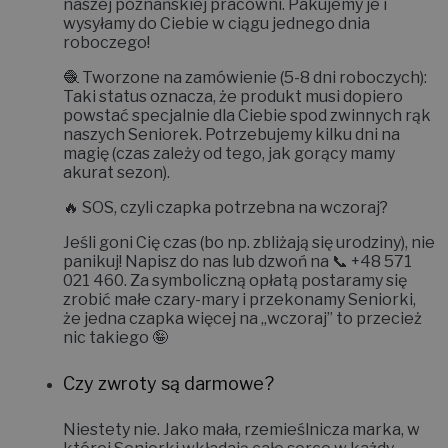
które mamy aktualnie gotowe na półkach w
naszej poznańskiej pracowni. Pakujemy je i
wysyłamy do Ciebie w ciągu jednego dnia
roboczego!
🧶
Tworzone na zamówienie (5-8 dni roboczych):
Taki status oznacza, że produkt musi dopiero
powstać specjalnie dla Ciebie spod zwinnych rąk
naszych Seniorek. Potrzebujemy kilku dni na
magię (czas zależy od tego, jak gorący mamy
akurat sezon).
🔥
SOS, czyli czapka potrzebna na wczoraj?
Jeśli goni Cię czas (bo np. zbliżają się urodziny), nie
panikuj! Napisz do nas lub dzwoń na 📞
+48 571
021 460
. Za symboliczną opłatą postaramy się
zrobić małe czary-mary i
przekonamy Seniorki,
że jedna czapka więcej na „wczoraj” to przecież
nic takiego 🤪
Czy zwroty są darmowe?