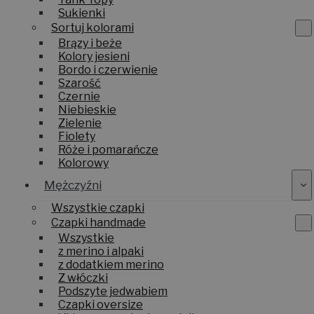
Tank Topy
Sukienki
Sortuj kolorami
Brązy i beże
Kolory jesieni
Bordo i czerwienie
Szarość
Czernie
Niebieskie
Zielenie
Fiolety
Róże i pomarańcze
Kolorowy
Mężczyźni
Wszystkie czapki
Czapki handmade
Wszystkie
z merino i alpaki
z dodatkiem merino
Z włóczki
Podszyte jedwabiem