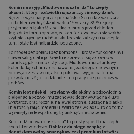
Komin na szyję „Miodowa musztarda” to ciepły
akcent, który rozświetli najszarszy zimowy dzień.
Ręcznie wykonany przez poznańskie Seniorki z włóczki z
dodatkiem wełny (skład: wełna 15%, akryl 85%), łączy
przyjemną miękkość z solidną ochroną przed chłodem.
Jego duża forma sprawia, że komfortowo owija się wokół
szyi, nie krępując ruchów i skutecznie zatrzymując ciepło
tam, gdzie jest najbardziej potrzebne.
To model bez polaru i bez pompona – prosty, funkcjonalny i
uniwersalny, dlatego świetnie sprawdzi się zarówno w
damskiej, jak i unisex stylizacji. Miodowo-musztardowy
kolor dodaje charakteru nawet najbardziej stonowanym
zimowym zestawom, a kompaktowa, wygodna forma
pozwala nosić go codziennie – do pracy, na spacer czy w
podróży.
Komin jest miękki i przyjazny dla skóry
, a odpowiednia
pielęgnacja pozwoli mu zachować dobry wygląd na długo –
wystarczy prać ręcznie, na lewej stronie, susząc na płasko
i nie rozciągając materiału. Warto też wkładać go do torby
wywinięty na lewą stronę, by uniknąć mechacenia.
Komin „Miodowa musztarda” to prosty sposób na ciepło i
charakter w jednym.
Dobierz do niego czapkę z