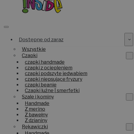
Dostępne od zaraz
Wszystkie
Czapki
czapki handmade
czapki z ociepleniem
czapki podszyte jedwabiem
czapki niepsujące fryzury
czapki beanie
Czapki luźne | smerfetki
Szale i kominy
Handmade
Z merino
Z bawełny
Z dzianiny
Rękawiczki