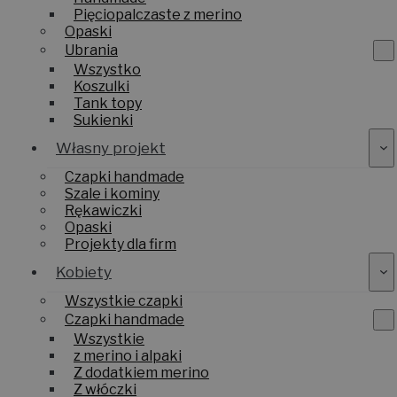
Handmade
Pięciopalczaste z merino
Opaski
Ubrania
Wszystko
Koszulki
Tank topy
Sukienki
Własny projekt
Czapki handmade
Szale i kominy
Rękawiczki
Opaski
Projekty dla firm
Kobiety
Wszystkie czapki
Czapki handmade
Wszystkie
z merino i alpaki
Z dodatkiem merino