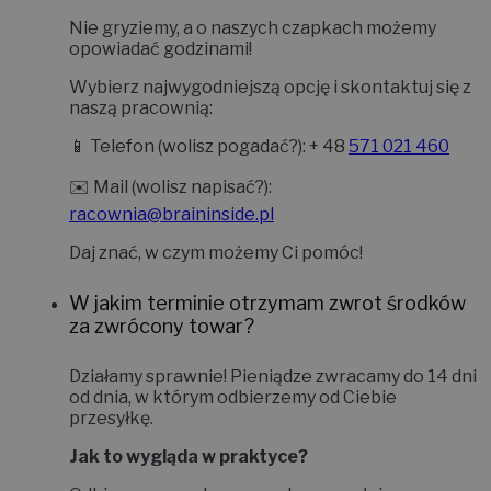
Jak nas złapać?
Nie gryziemy, a o naszych czapkach możemy
opowiadać godzinami!
Wybierz najwygodniejszą opcję i skontaktuj się z
naszą pracownią:
📱
Telefon (wolisz pogadać?):
+ 48
571 021 460
✉️
Mail (wolisz napisać?):
racownia@braininside.pl
Daj znać, w czym możemy Ci pomóc!
W jakim terminie otrzymam zwrot środków
za zwrócony towar?
Działamy sprawnie! Pieniądze zwracamy do
14 dni
od dnia, w którym odbierzemy od Ciebie
przesyłkę.
Jak to wygląda w praktyce?