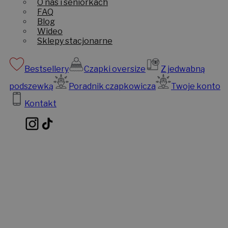
O nas i seniorkach
FAQ
Blog
Wideo
Sklepy stacjonarne
Bestsellery
Czapki oversize
Z jedwabną
podszewką
Poradnik czapkowicza
Twoje konto
Kontakt