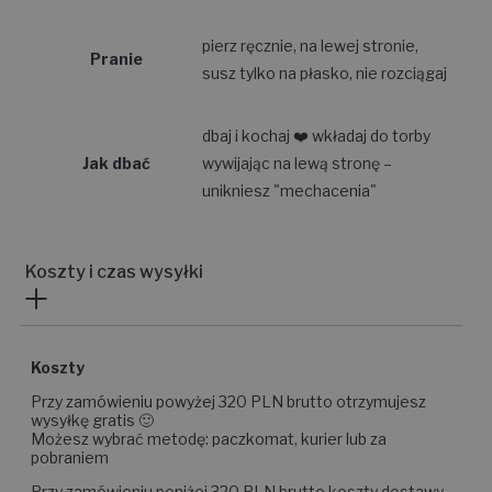
Skład
wełna 15% akryl 85%
pierz ręcznie, na lewej stronie,
Pranie
susz tylko na płasko, nie rozciągaj
dbaj i kochaj ❤️ wkładaj do torby
Jak dbać
wywijając na lewą stronę –
unikniesz "mechacenia"
Koszty i czas wysyłki
Koszty
Przy zamówieniu powyżej 320 PLN brutto otrzymujesz
wysyłkę gratis 🙂
Możesz wybrać metodę: paczkomat, kurier lub za
pobraniem