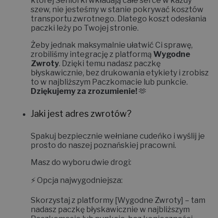
Niestety nie.
Jako mała, rzemieślnicza marka, w
której Seniorki wkładają całe serce w każdy
szew, nie jesteśmy w stanie pokrywać kosztów
transportu zwrotnego. Dlatego koszt odesłania
paczki leży po Twojej stronie.
Żeby jednak maksymalnie ułatwić Ci sprawę,
zrobiliśmy integrację z platformą
Wygodne
Zwroty
. Dzięki temu nadasz paczkę
błyskawicznie, bez drukowania etykiety i zrobisz
to w najbliższym Paczkomacie lub punkcie.
Dziękujemy za zrozumienie!
🫶
Jaki jest adres zwrotów?
Spakuj bezpiecznie wełniane cudeńko i wyślij je
prosto do naszej poznańskiej pracowni.
Masz do wyboru dwie drogi:
⚡
Opcja najwygodniejsza:
Skorzystaj z platformy
[Wygodne Zwroty]
– tam