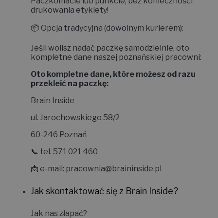
nadasz paczkę błyskawicznie w najbliższym
Paczkomacie lub punkcie, bez konieczności
drukowania etykiety!
📦
Opcja tradycyjna (dowolnym kurierem):
Jeśli wolisz nadać paczkę samodzielnie, oto
kompletne dane naszej poznańskiej pracowni:
Oto kompletne dane, które możesz od razu
przekleić na paczkę:
Brain Inside
ul. Jarochowskiego 58/2
60-246 Poznań
📞 tel. 571 021 460
📩 e-mail:
pracownia@braininside.pl
Jak skontaktować się z Brain Inside?