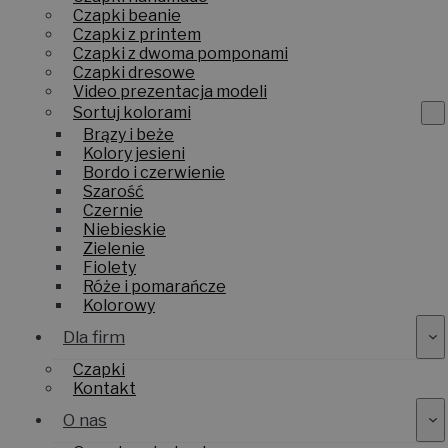
Czapki handmade
Czapki beanie
Czapki z printem
Czapki z dwoma pomponami
Czapki dresowe
Video prezentacja modeli
Sortuj kolorami
Brązy i beże
Kolory jesieni
Bordo i czerwienie
Szarość
Czernie
Niebieskie
Zielenie
Fiolety
Róże i pomarańcze
Kolorowy
Dla firm
Czapki
Kontakt
O nas