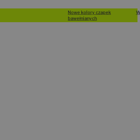
Nowe kolory czapek
Wysyłka od 24h
bawełnianych