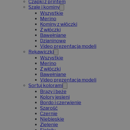
Czapki z printem
Szale i kominy
Wszystkie
Merino
Kominy z włóczki
Z włóczki
Bawełniane
Dzianinowe
Video prezentacja modeli
Rękawiczki
Wszystkie
Merino
Z włóczki
Bawełniane
Video prezentacja modeli
Sortuj kolorami
Brązy i beże
Kolory jesieni
Bordo i czerwienie
Szarość
Czernie
Niebieskie
Zielenie