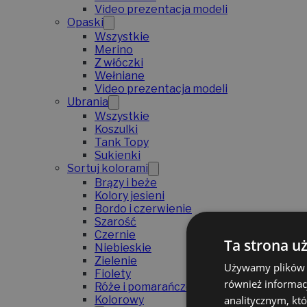
Video prezentacja modeli
Opaski
Wszystkie
Merino
Z włóczki
Wełniane
Video prezentacja modeli
Ubrania
Wszystkie
Koszulki
Tank Topy
Sukienki
Sortuj kolorami
Brązy i beże
Kolory jesieni
Bordo i czerwienie
Szarość
Czernie
Ta strona u
Niebieskie
Zielenie
Używamy plików co
Fiolety
również informac
Róże i pomarańcze
analitycznym, któ
Kolorowy