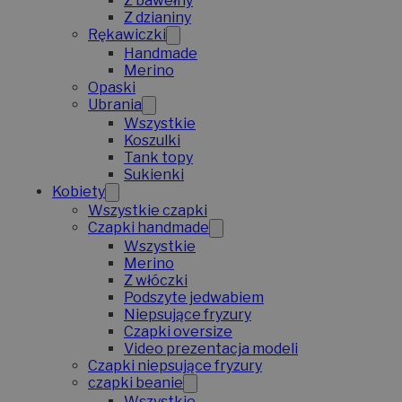
Z bawełny
Z dzianiny
Rękawiczki
Handmade
Merino
Opaski
Ubrania
Wszystkie
Koszulki
Tank topy
Sukienki
Kobiety
Wszystkie czapki
Czapki handmade
Wszystkie
Merino
Z włóczki
Podszyte jedwabiem
Niepsujące fryzury
Czapki oversize
Video prezentacja modeli
Czapki niepsujące fryzury
czapki beanie
Wszystkie