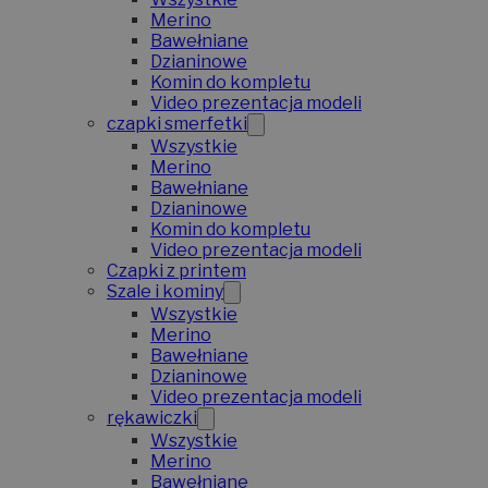
Merino
Bawełniane
Dzianinowe
Komin do kompletu
Video prezentacja modeli
czapki smerfetki
Wszystkie
Merino
Bawełniane
Dzianinowe
Komin do kompletu
Video prezentacja modeli
Czapki z printem
Szale i kominy
Wszystkie
Merino
Bawełniane
Dzianinowe
Video prezentacja modeli
rękawiczki
Wszystkie
Merino
Bawełniane