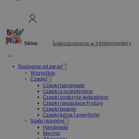
Sklep
video
dostępne w 24h
bestsellery
Dostępne od zaraz
Wszystkie
Czapki
Czapki handmade
Czapki z ociepleniem
Czapki podszyte jedwabiem
Czapki niepsujące fryzury
Czapki beanie
Czapki luźne | smerfetki
Szale i kominy
Handmade
Merino