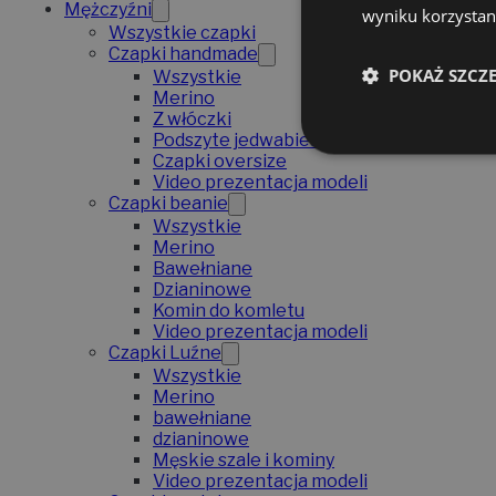
Mężczyźni
wyniku korzystani
Wszystkie czapki
Czapki handmade
POKAŻ SZCZ
Wszystkie
Merino
Z włóczki
Podszyte jedwabiem
Czapki oversize
Video prezentacja modeli
Czapki beanie
Wszystkie
Merino
Bawełniane
Dzianinowe
Komin do komletu
Video prezentacja modeli
Czapki Luźne
Wszystkie
Merino
bawełniane
dzianinowe
Męskie szale i kominy
Video prezentacja modeli