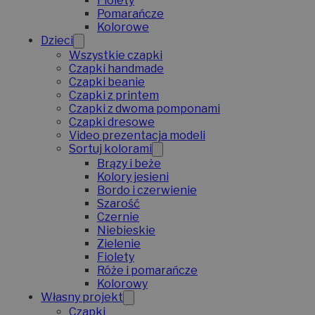
Fiolety
Pomarańcze
Kolorowe
Dzieci
Wszystkie czapki
Czapki handmade
Czapki beanie
Czapki z printem
Czapki z dwoma pomponami
Czapki dresowe
Video prezentacja modeli
Sortuj kolorami
Brązy i beże
Kolory jesieni
Bordo i czerwienie
Szarość
Czernie
Niebieskie
Zielenie
Fiolety
Róże i pomarańcze
Kolorowy
Własny projekt
Czapki