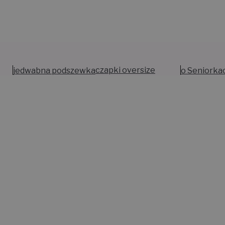
jedwabna podszewka
czapki oversize
o Seniorka