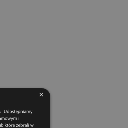
×
chu. Udostępniamy
klamowym i
ub które zebrali w