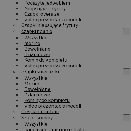
Podszyte jedwabiem
Niepsujące fryzury
Czapki oversize
Video prezentacja modeli
Czapki niepsujące fryzury
czapki beanie
Wszystkie
merino
Bawełniane
Dzianinowe
Komin do kompletu
Video prezentacja modeli
czapki smerfetki
Wszystkie
Merino
Bawełniane
Dzianinowe
Kominy do kompletu
Video prezentacja modeli
Czapki z printem
Szale i kominy
Wszystkie
handmade z merino i alpaki