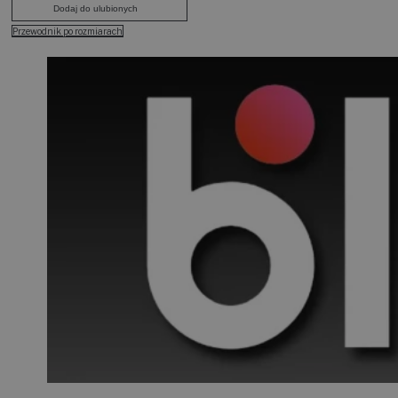
Dodaj do ulubionych
Przewodnik po rozmiarach