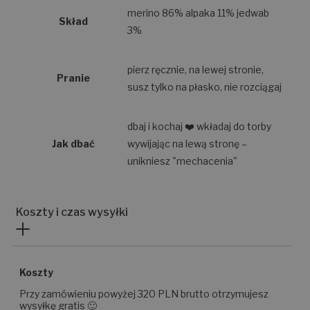
merino 86% alpaka 11% jedwab
Skład
3%
pierz ręcznie, na lewej stronie,
Pranie
susz tylko na płasko, nie rozciągaj
dbaj i kochaj ❤️ wkładaj do torby
Jak dbać
wywijając na lewą stronę –
unikniesz "mechacenia"
Koszty i czas wysyłki
Koszty
Przy zamówieniu powyżej 320 PLN brutto otrzymujesz
wysyłkę gratis 🙂