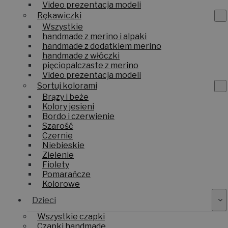
Video prezentacja modeli
Rękawiczki
Wszystkie
handmade z merino i alpaki
handmade z dodatkiem merino
handmade z włóczki
pięciopalczaste z merino
Video prezentacja modeli
Sortuj kolorami
Brązy i beże
Kolory jesieni
Bordo i czerwienie
Szarość
Czernie
Niebieskie
Zielenie
Fiolety
Pomarańcze
Kolorowe
Dzieci
Wszystkie czapki
Czapki handmade