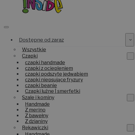
Dostępne od zaraz
Wszystkie
Czapki
czapki handmade
czapki z ociepleniem
czapki podszyte jedwabiem
czapki niepsujące fryzury
czapki beanie
Czapki luźne | smerfetki
Szale i kominy
Handmade
Z merino
Z bawełny
Z dzianiny
Rękawiczki
Handmade