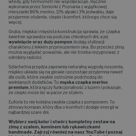
wtedy, gdy termometr nie współpracuje. Ręcznie
wykonana przez Seniorki z Poznania z wyjątkowej
mieszanki 86% merino, 11% alpaki i 3% jedwabiu, daje
przyjemne otulenie, ciepło i komfort, którego chce się
więcej.
Gruba, miękka i mięsista konstrukcja sprawia, że czapka
świetnie sprawdza się podczas chłodnych dni, a jej
wywinięcie oraz duży pompon
dodają stylizacji
charakteru z lekkim przymrużeniem oka. Bo przecież zimą
można wyglądać poważnie, ale nie trzeba rezygnować z
odrobiny radości.
Szlachetna przędza zapewnia naturalną wygodę noszenia,
miękko układa się na głowie i pozostaje przyjemna nawet
dla osób, które zwykle ostrożnie podchodzą do
wełnianych dodatków. To
męska czapka merino
premium
, która łączy funkcjonalność z luzem i pokazuje,
że ciepło może iść w parze ze stylem.
Euforia to nie kolejna zwykła czapka z pomponem. To
zimowy kompan, który dba o komfort i dodaje energii w
najbardziej szare dni.
Wybierz swój kolor i stwórz kompletny zestaw na
zimę z szalem, kominem lub rękawiczkami
handmade. Zajrzyj również na nasz YouTube i poznaj