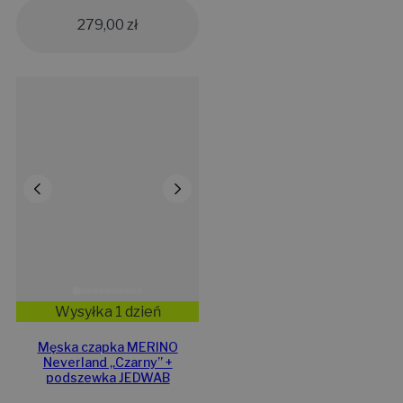
279,00
zł
Wysyłka 1 dzień
Męska czapka MERINO
Neverland „Czarny” +
podszewka JEDWAB