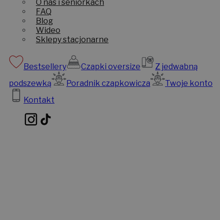
O nas i seniorkach
FAQ
Blog
Wideo
Sklepy stacjonarne
Bestsellery
Czapki oversize
Z jedwabną
podszewką
Poradnik czapkowicza
Twoje konto
Kontakt