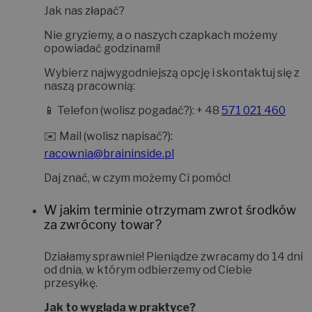
Jak nas złapać?
Nie gryziemy, a o naszych czapkach możemy
opowiadać godzinami!
Wybierz najwygodniejszą opcję i skontaktuj się z
naszą pracownią:
📱
Telefon (wolisz pogadać?):
+ 48
571 021 460
✉️
Mail (wolisz napisać?):
racownia@braininside.pl
Daj znać, w czym możemy Ci pomóc!
W jakim terminie otrzymam zwrot środków
za zwrócony towar?
Działamy sprawnie! Pieniądze zwracamy do
14 dni
od dnia, w którym odbierzemy od Ciebie
przesyłkę.
Jak to wygląda w praktyce?