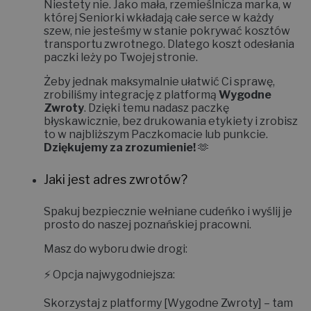
Niestety nie.
Jako mała, rzemieślnicza marka, w
której Seniorki wkładają całe serce w każdy
szew, nie jesteśmy w stanie pokrywać kosztów
transportu zwrotnego. Dlatego koszt odesłania
paczki leży po Twojej stronie.
Żeby jednak maksymalnie ułatwić Ci sprawę,
zrobiliśmy integrację z platformą
Wygodne
Zwroty
. Dzięki temu nadasz paczkę
błyskawicznie, bez drukowania etykiety i zrobisz
to w najbliższym Paczkomacie lub punkcie.
Dziękujemy za zrozumienie!
🫶
Jaki jest adres zwrotów?
Spakuj bezpiecznie wełniane cudeńko i wyślij je
prosto do naszej poznańskiej pracowni.
Masz do wyboru dwie drogi:
⚡
Opcja najwygodniejsza:
Skorzystaj z platformy
[Wygodne Zwroty]
– tam