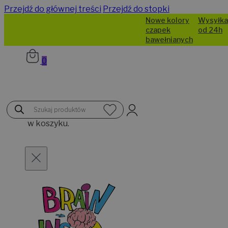
Przejdź do głównej treści
Przejdź do stopki
Nowe kolory
Wysyłka
czapek
od 24h
bawełnianych
0
Brak
Wyszukiwarka
produktów
produktów
w koszyku.