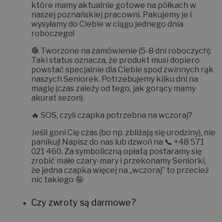
które mamy aktualnie gotowe na półkach w
naszej poznańskiej pracowni. Pakujemy je i
wysyłamy do Ciebie w ciągu jednego dnia
roboczego!
🧶
Tworzone na zamówienie (5-8 dni roboczych):
Taki status oznacza, że produkt musi dopiero
powstać specjalnie dla Ciebie spod zwinnych rąk
naszych Seniorek. Potrzebujemy kilku dni na
magię (czas zależy od tego, jak gorący mamy
akurat sezon).
🔥
SOS, czyli czapka potrzebna na wczoraj?
Jeśli goni Cię czas (bo np. zbliżają się urodziny), nie
panikuj! Napisz do nas lub dzwoń na 📞
+48 571
021 460
. Za symboliczną opłatą postaramy się
zrobić małe czary-mary i
przekonamy Seniorki,
że jedna czapka więcej na „wczoraj” to przecież
nic takiego 🤪
Czy zwroty są darmowe?