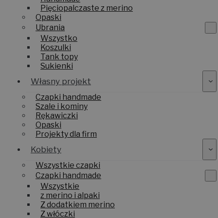
Pięciopalczaste z merino
Opaski
Ubrania
Wszystko
Koszulki
Tank topy
Sukienki
Własny projekt
Czapki handmade
Szale i kominy
Rękawiczki
Opaski
Projekty dla firm
Kobiety
Wszystkie czapki
Czapki handmade
Wszystkie
z merino i alpaki
Z dodatkiem merino
Z włóczki