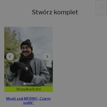
Stwórz komplet
Wysyłka 8 dni
Męski szal MERINO „Czarny
szalik”