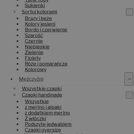
Sukienki
Sortuj kolorami
Brązy i beże
Kolory jesieni
Bordo i czerwienie
Szarość
Czernie
Niebieskie
Zielenie
Fiolety
Róże i pomarańcze
Kolorowy
Mężczyźni
Wszystkie czapki
Czapki handmade
Wszystkie
z merino i alpaki
z dodatkiem merino
Z włóczki
Podszyte jedwabiem
Czapki oversize