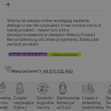
Wiemy, że zakupy online wymagają zaufania,
dlatego u nas nie ryzykujesz. U nas możesz zwrócić
każdy produkt – nawet ten, który
skomponowałaś/eś w zakładce Własny Projekt.
Bez problemu ją od Ciebie przyjmiemy. Zobacz jak
zwrócić produkt.
Zobacz jak zwrócić produkt
Odstąp od umowy
Masz pytanie?
+ 48 571 021 460
a,
Czapki
Szybkie i
Zamówienia
Czapki z
Rękodz
,
niepsujące
wygodne
biznes już
jedwabną
Senior
fryzury
zwroty
od 5 szt.
podszewką
Poznan