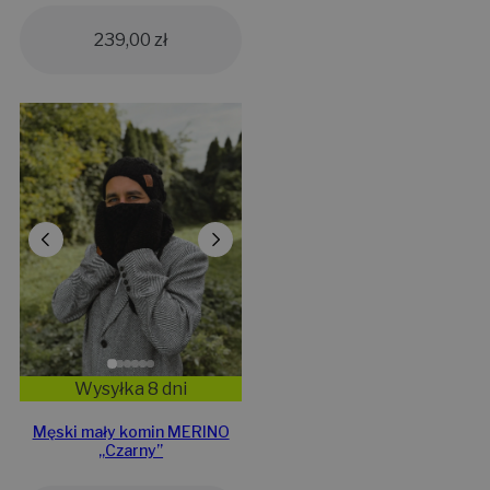
239,00
zł
Wysyłka 8 dni
Męski mały komin MERINO
„Czarny”