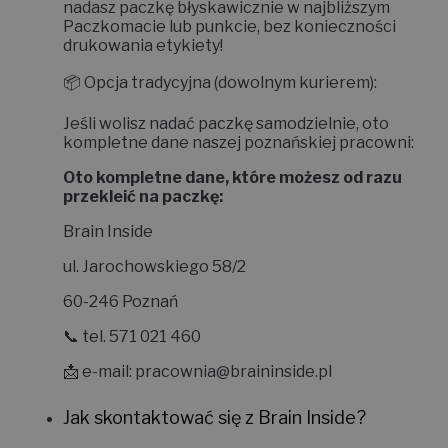
nadasz paczkę błyskawicznie w najbliższym
Paczkomacie lub punkcie, bez konieczności
drukowania etykiety!
📦
Opcja tradycyjna (dowolnym kurierem):
Jeśli wolisz nadać paczkę samodzielnie, oto
kompletne dane naszej poznańskiej pracowni:
Oto kompletne dane, które możesz od razu
przekleić na paczkę:
Brain Inside
ul. Jarochowskiego 58/2
60-246 Poznań
📞 tel. 571 021 460
📩 e-mail:
pracownia@braininside.pl
Jak skontaktować się z Brain Inside?