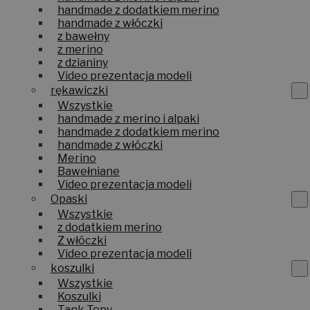
handmade z dodatkiem merino
handmade z włóczki
z bawełny
z merino
z dzianiny
Video prezentacja modeli
rękawiczki
Wszystkie
handmade z merino i alpaki
handmade z dodatkiem merino
handmade z włóczki
Merino
Bawełniane
Video prezentacja modeli
Opaski
Wszystkie
z dodatkiem merino
Z włóczki
Video prezentacja modeli
koszulki
Wszystkie
Koszulki
Tank Topy