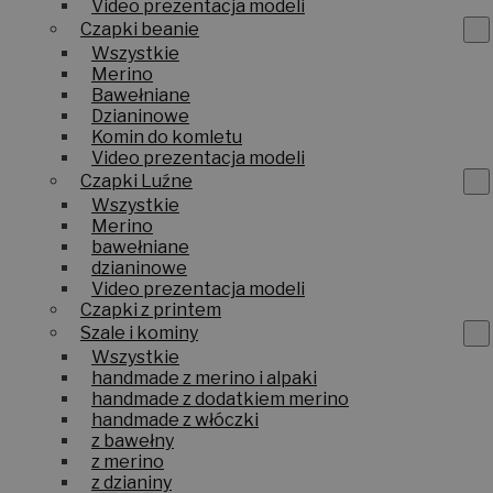
Video prezentacja modeli
Czapki beanie
Wszystkie
Merino
Bawełniane
Dzianinowe
Komin do komletu
Video prezentacja modeli
Czapki Luźne
Wszystkie
Merino
bawełniane
dzianinowe
Video prezentacja modeli
Czapki z printem
Szale i kominy
Wszystkie
handmade z merino i alpaki
handmade z dodatkiem merino
handmade z włóczki
z bawełny
z merino
z dzianiny