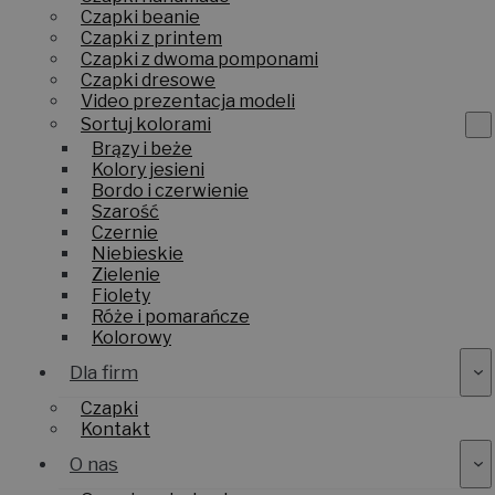
Czapki beanie
Czapki z printem
Czapki z dwoma pomponami
Czapki dresowe
Video prezentacja modeli
Sortuj kolorami
Brązy i beże
Kolory jesieni
Bordo i czerwienie
Szarość
Czernie
Niebieskie
Zielenie
Fiolety
Róże i pomarańcze
Kolorowy
Dla firm
Czapki
Kontakt
O nas