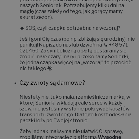
powstać specjalnie dla Ciebie spod zwinnych rąk
naszych Seniorek. Potrzebujemy kilku dni na
magię (czas zależy od tego, jak gorący mamy
akurat sezon).
🔥
SOS, czyli czapka potrzebna na wczoraj?
Jeśli goni Cię czas (bo np. zbliżają się urodziny), nie
panikuj! Napisz do nas lub dzwoń na 📞
+48 571
021 460
. Za symboliczną opłatą postaramy się
zrobić małe czary-mary i
przekonamy Seniorki,
że jedna czapka więcej na „wczoraj” to przecież
nic takiego 🤪
Czy zwroty są darmowe?
Niestety nie.
Jako mała, rzemieślnicza marka, w
której Seniorki wkładają całe serce w każdy
szew, nie jesteśmy w stanie pokrywać kosztów
transportu zwrotnego. Dlatego koszt odesłania
paczki leży po Twojej stronie.
Żeby jednak maksymalnie ułatwić Ci sprawę,