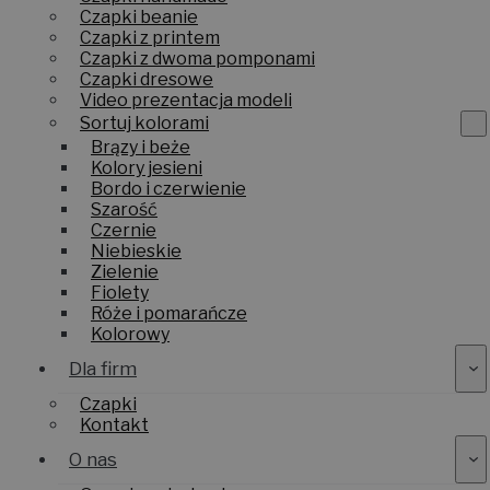
Czapki handmade
Czapki beanie
Czapki z printem
Czapki z dwoma pomponami
Czapki dresowe
Video prezentacja modeli
Sortuj kolorami
Brązy i beże
Kolory jesieni
Bordo i czerwienie
Szarość
Czernie
Niebieskie
Zielenie
Fiolety
Róże i pomarańcze
Kolorowy
Dla firm
Czapki
Kontakt
O nas