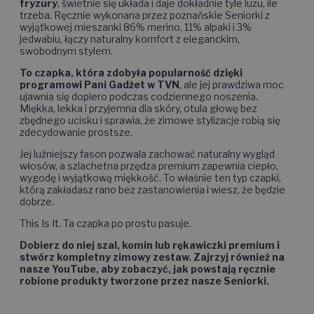
zostaje ulubionym dodatkiem. Jej sekret?
Nie niszczy
fryzury
, świetnie się układa i daje dokładnie tyle luzu, ile
trzeba. Ręcznie wykonana przez poznańskie Seniorki z
wyjątkowej mieszanki 86% merino, 11% alpaki i 3%
jedwabiu, łączy naturalny komfort z eleganckim,
swobodnym stylem.
To czapka, która zdobyła popularność dzięki
programowi Pani Gadżet w TVN
, ale jej prawdziwa moc
ujawnia się dopiero podczas codziennego noszenia.
Miękka, lekka i przyjemna dla skóry, otula głowę bez
zbędnego ucisku i sprawia, że zimowe stylizacje robią się
zdecydowanie prostsze.
Jej luźniejszy fason pozwala zachować naturalny wygląd
włosów, a szlachetna przędza premium zapewnia ciepło,
wygodę i wyjątkową miękkość. To właśnie ten typ czapki,
którą zakładasz rano bez zastanowienia i wiesz, że będzie
dobrze.
This Is It. Ta czapka po prostu pasuje.
Dobierz do niej szal, komin lub rękawiczki premium i
stwórz kompletny zimowy zestaw. Zajrzyj również na
nasze YouTube, aby zobaczyć, jak powstają ręcznie
robione produkty tworzone przez nasze Seniorki.