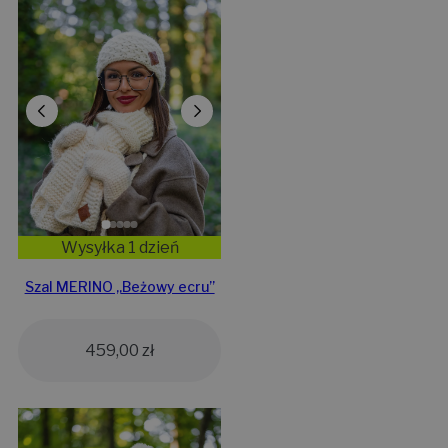
Wysyłka 1 dzień
Szal MERINO „Beżowy ecru”
459,00
zł