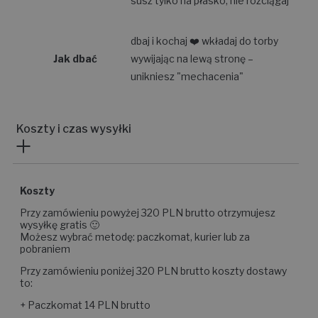
Pranie
susz tylko na płasko, nie rozciągaj
dbaj i kochaj ❤️ wkładaj do torby
Jak dbać
wywijając na lewą stronę –
unikniesz "mechacenia"
Koszty i czas wysyłki
Koszty
Przy zamówieniu powyżej 320 PLN brutto otrzymujesz
wysyłkę gratis 🙂
Możesz wybrać metodę: paczkomat, kurier lub za
pobraniem
Przy zamówieniu poniżej 320 PLN brutto koszty dostawy
to: