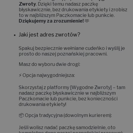
zrobiliśmy integrację z platformą
Wygodne
Zwroty
. Dzięki temu nadasz paczkę
błyskawicznie, bez drukowania etykiety i zrobisz
to w najbliższym Paczkomacie lub punkcie.
Dziękujemy za zrozumienie!
🫶
Jaki jest adres zwrotów?
Spakuj bezpiecznie wełniane cudeńko i wyślij je
prosto do naszej poznańskiej pracowni.
Masz do wyboru dwie drogi:
⚡
Opcja najwygodniejsza:
Skorzystaj z platformy
[Wygodne Zwroty]
– tam
nadasz paczkę błyskawicznie w najbliższym
Paczkomacie lub punkcie, bez konieczności
drukowania etykiety!
📦
Opcja tradycyjna (dowolnym kurierem):