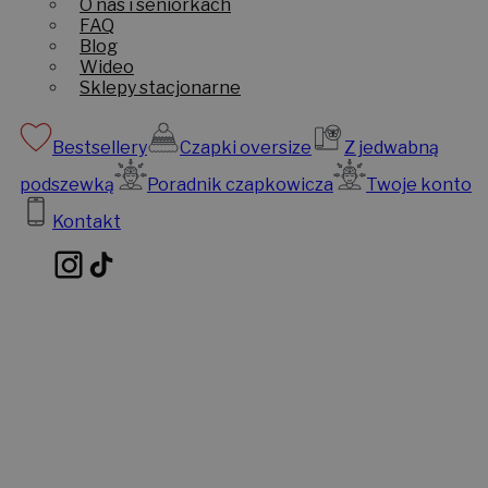
O nas i seniorkach
FAQ
Blog
Wideo
Sklepy stacjonarne
Bestsellery
Czapki oversize
Z jedwabną
podszewką
Poradnik czapkowicza
Twoje konto
Kontakt