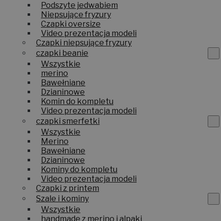
Z włóczki
Podszyte jedwabiem
Niepsujące fryzury
Czapki oversize
Video prezentacja modeli
Czapki niepsujące fryzury
czapki beanie
Wszystkie
merino
Bawełniane
Dzianinowe
Komin do kompletu
Video prezentacja modeli
czapki smerfetki
Wszystkie
Merino
Bawełniane
Dzianinowe
Kominy do kompletu
Video prezentacja modeli
Czapki z printem
Szale i kominy
Wszystkie