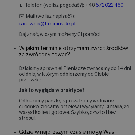
naszą pracownią:
📱
Telefon (wolisz pogadać?):
+ 48
571 021 460
✉️
Mail (wolisz napisać?):
racownia@braininside.pl
Daj znać, w czym możemy Ci pomóc!
W jakim terminie otrzymam zwrot środków
za zwrócony towar?
Działamy sprawnie! Pieniądze zwracamy do
14 dni
od dnia, w którym odbierzemy od Ciebie
przesyłkę.
Jak to wygląda w praktyce?
Odbieramy paczkę, sprawdzamy wełniane
cudeńko, zlecamy przelew i wysyłamy Ci maila, że
wszystko jest gotowe. Szybko, czysto i bez
stresu!
.