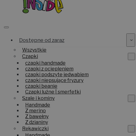
Dostępne od zaraz
Wszystkie
Czapki
czapki handmade
czapki z ociepleniem
czapki podszyte jedwabiem
czapki niepsujące fryzury
czapki beanie
Czapki luźne | smerfetki
Szale i kominy
Handmade
Z merino
Z bawełny
Z dzianiny
Rękawiczki