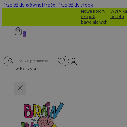
Przejdź do głównej treści
Przejdź do stopki
Nowe kolory
Wysyłka
czapek
od 24h
bawełnianych
…
0
Brak
Wyszukiwarka
produktów
produktów
w koszyku.