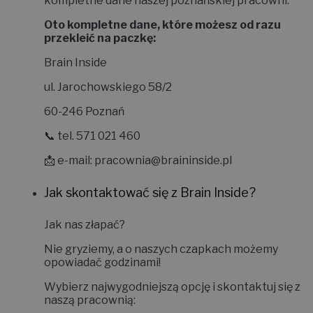
Jeśli wolisz nadać paczkę samodzielnie, oto
kompletne dane naszej poznańskiej pracowni:
Oto kompletne dane, które możesz od razu
przekleić na paczkę:
Brain Inside
ul. Jarochowskiego 58/2
60-246 Poznań
📞 tel. 571 021 460
📩 e-mail:
pracownia@braininside.pl
Jak skontaktować się z Brain Inside?
Jak nas złapać?
Nie gryziemy, a o naszych czapkach możemy
opowiadać godzinami!
Wybierz najwygodniejszą opcję i skontaktuj się z