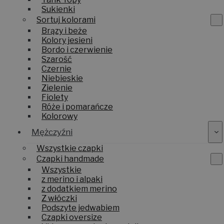
Tank Topy
Sukienki
Sortuj kolorami
Brązy i beże
Kolory jesieni
Bordo i czerwienie
Szarość
Czernie
Niebieskie
Zielenie
Fiolety
Róże i pomarańcze
Kolorowy
Mężczyźni
Wszystkie czapki
Czapki handmade
Wszystkie
z merino i alpaki
z dodatkiem merino
Z włóczki
Podszyte jedwabiem