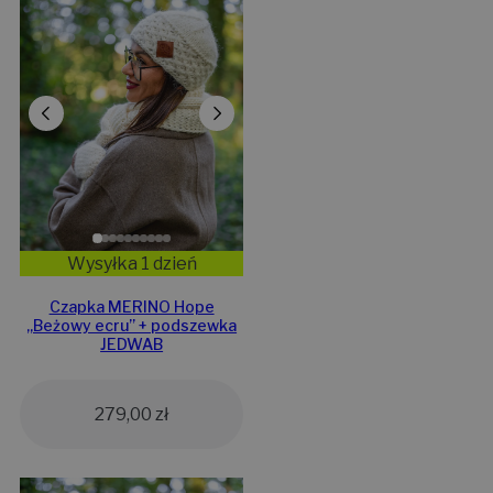
Wysyłka 1 dzień
Czapka MERINO Hope
„Beżowy ecru” + podszewka
JEDWAB
279,00
zł