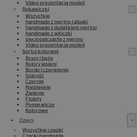
z dzianiny
Video prezentacja modeli
Rękawiczki
Wszystkie
handmade z merino i alpaki
handmade z dodatkiem merino
handmade z włóczki
pięciopalczaste z merino
Video prezentacja modeli
Sortuj kolorami
Brązy i beże
Kolory jesieni
Bordo i czerwienie
Szarość
Czernie
Niebieskie
Zielenie
Fiolety
Pomarańcze
Kolorowe
Dzieci
Wszystkie czapki