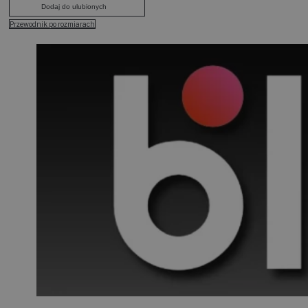
Dodaj do koszyka
Dodaj do ulubionych
Przewodnik po rozmiarach