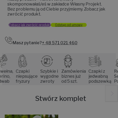
każdy produkt – nawet ten, który
skomponowałaś/eś w zakładce Własny Projekt.
Bez problemu ją od Ciebie przyjmiemy. Zobacz jak
zwrócić produkt.
Zobacz jak zwrócić produkt
Odstąp od umowy
Masz pytanie?
+ 48 571 021 460
a,
Czapki
Szybkie i
Zamówienia
Czapki z
Rękodz
,
niepsujące
wygodne
biznes już
jedwabną
Senior
fryzury
zwroty
od 5 szt.
podszewką
Poznan
Stwórz komplet