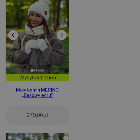
Wysyłka 1 dzień
Mały komin MERINO
„Beżowy ecru”
279,00
zł