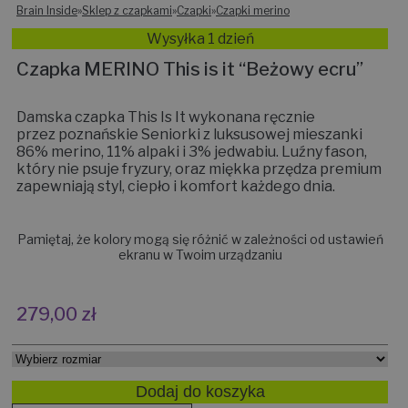
Brain Inside
»
Sklep z czapkami
»
Czapki
»
Czapki merino
Wysyłka 1 dzień
Czapka MERINO This is it “Beżowy ecru”
Damska czapka This Is It wykonana ręcznie
przez poznańskie Seniorki z luksusowej mieszanki
86% merino, 11% alpaki i 3% jedwabiu. Luźny fason,
który nie psuje fryzury, oraz miękka przędza premium
zapewniają styl, ciepło i komfort każdego dnia.
Pamiętaj, że kolory mogą się różnić w zależności od ustawień
ekranu w Twoim urządzaniu
279,00
zł