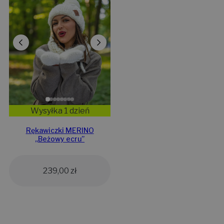
Wysyłka 1 dzień
Rękawiczki MERINO
„Beżowy ecru”
239,00
zł