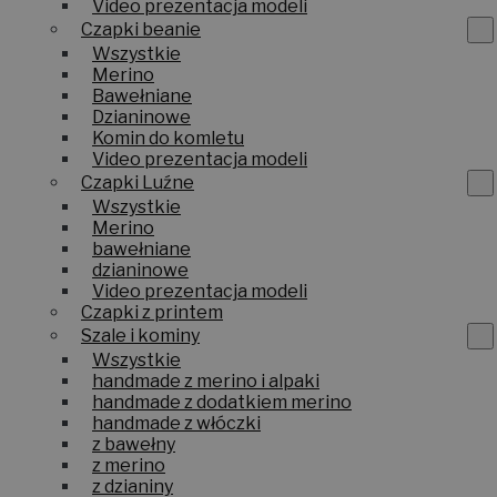
Czapki oversize
Video prezentacja modeli
Czapki beanie
Wszystkie
Merino
Bawełniane
Dzianinowe
Komin do komletu
Video prezentacja modeli
Czapki Luźne
Wszystkie
Merino
bawełniane
dzianinowe
Video prezentacja modeli
Czapki z printem
Szale i kominy
Wszystkie
handmade z merino i alpaki
handmade z dodatkiem merino
handmade z włóczki
z bawełny
z merino