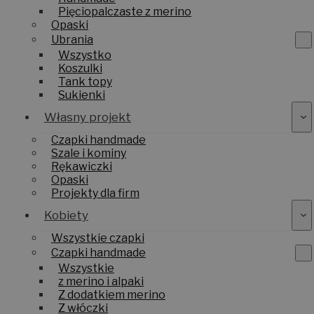
Handmade
Pięciopalczaste z merino
Opaski
Ubrania
Wszystko
Koszulki
Tank topy
Sukienki
Własny projekt
Czapki handmade
Szale i kominy
Rękawiczki
Opaski
Projekty dla firm
Kobiety
Wszystkie czapki
Czapki handmade
Wszystkie
z merino i alpaki
Z dodatkiem merino