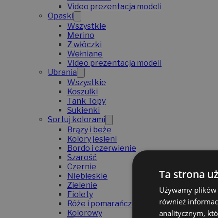
Video prezentacja modeli
Opaski
Wszystkie
Merino
Z włóczki
Wełniane
Video prezentacja modeli
Ubrania
Wszystkie
Koszulki
Tank Topy
Sukienki
Sortuj kolorami
Brązy i beże
Kolory jesieni
Bordo i czerwienie
Szarość
Czernie
Ta strona u
Niebieskie
Zielenie
Używamy plików co
Fiolety
również informac
Róże i pomarańcze
analitycznym, któ
Kolorowy