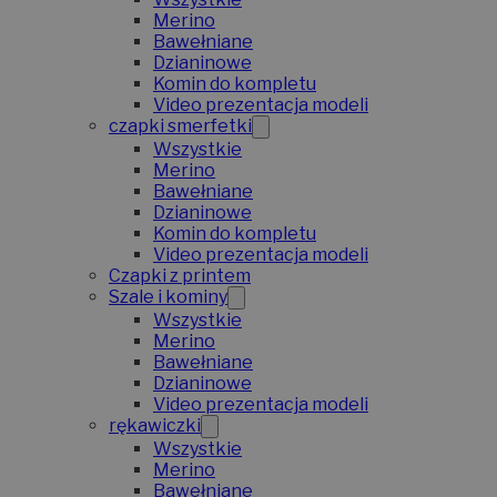
Merino
Bawełniane
Dzianinowe
Komin do kompletu
Video prezentacja modeli
czapki smerfetki
Wszystkie
Merino
Bawełniane
Dzianinowe
Komin do kompletu
Video prezentacja modeli
Czapki z printem
Szale i kominy
Wszystkie
Merino
Bawełniane
Dzianinowe
Video prezentacja modeli
rękawiczki
Wszystkie
Merino
Bawełniane