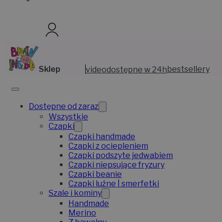
Sklep
video
dostępne w 24h
bestsellery
Dostępne od zaraz
Wszystkie
Czapki
Czapki handmade
Czapki z ociepleniem
Czapki podszyte jedwabiem
Czapki niepsujące fryzury
Czapki beanie
Czapki luźne | smerfetki
Szale i kominy
Handmade
Merino