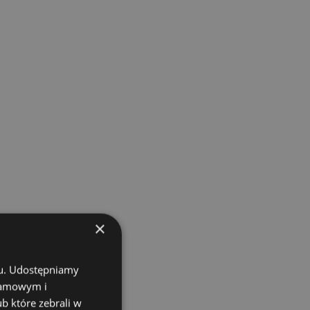
×
chu. Udostępniamy
klamowym i
ub które zebrali w