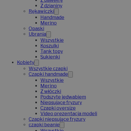
Z bawełny
Z dzianiny
Rękawiczki
Handmade
Merino
Opaski
Ubrania
Wszystkie
Koszulki
Tank topy
Sukienki
Kobiety
Wszystkie czapki
Czapki handmade
Wszystkie
Merino
Z włóczki
Podszyte jedwabiem
Niepsujące fryzury
Czapki oversize
Video prezentacja modeli
Czapki niepsujące fryzury
czapki beanie
Wszystkie