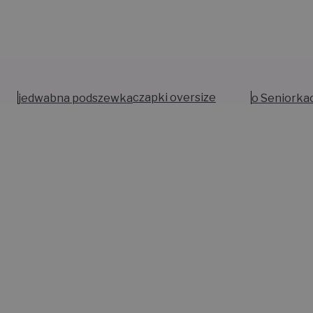
jedwabna podszewka
czapki oversize
o Seniorka