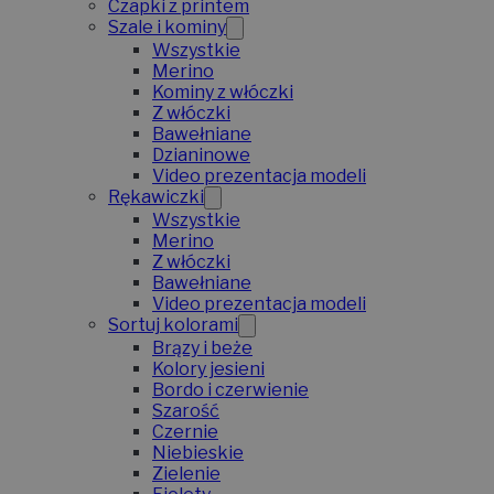
Czapki z printem
Szale i kominy
Wszystkie
Merino
Kominy z włóczki
Z włóczki
Bawełniane
Dzianinowe
Video prezentacja modeli
Rękawiczki
Wszystkie
Merino
Z włóczki
Bawełniane
Video prezentacja modeli
Sortuj kolorami
Brązy i beże
Kolory jesieni
Bordo i czerwienie
Szarość
Czernie
Niebieskie
Zielenie