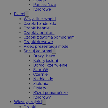
Fiolety
Pomarańcze
Kolorowe
Dzieci
Wszystkie czapki
Czapki handmade
Czapki beanie
Czapki z printem
Czapki z dwoma pomponami
Czapki dresowe
Video prezentacja modeli
Sortuj kolorami
Brązy i beże
Kolory jesieni
Bordo i czerwienie
Szarość
Czernie
Niebieskie
Zielenie
Fiolety
Róże i pomarańcze
Kolorowy
Własny projekt
Czapki