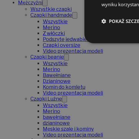
Mężczyźni
wyniku korzystani
Wszystkie czapki
Czapki handmade
POKAŻ SZCZ
Wszystkie
Merino
Z włóczki
Podszyte jedwabiem
Czapki oversize
Video prezentacja modeli
Czapki beanie
Wszystkie
Merino
Bawełniane
Dzianinowe
Komin do komletu
Video prezentacja modeli
Czapki Luźne
Wszystkie
Merino
bawełniane
dzianinowe
Męskie szale i kominy
Video prezentacja modeli