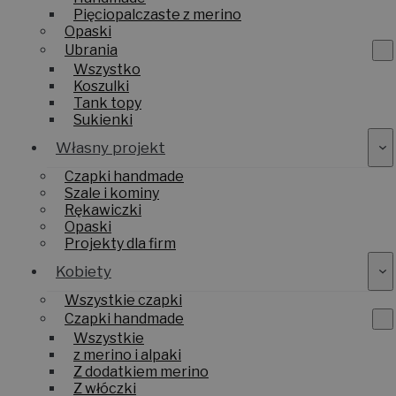
Pięciopalczaste z merino
Opaski
Ubrania
Wszystko
Koszulki
Tank topy
Sukienki
Własny projekt
Czapki handmade
Szale i kominy
Rękawiczki
Opaski
Projekty dla firm
Kobiety
Wszystkie czapki
Czapki handmade
Wszystkie
z merino i alpaki
Z dodatkiem merino
Z włóczki