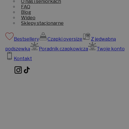
O nas i seniorkach
FAQ
Blog
Wideo
Sklepy stacjonarne
Bestsellery
Czapki oversize
Z jedwabną
podszewką
Poradnik czapkowicza
Twoje konto
Kontakt