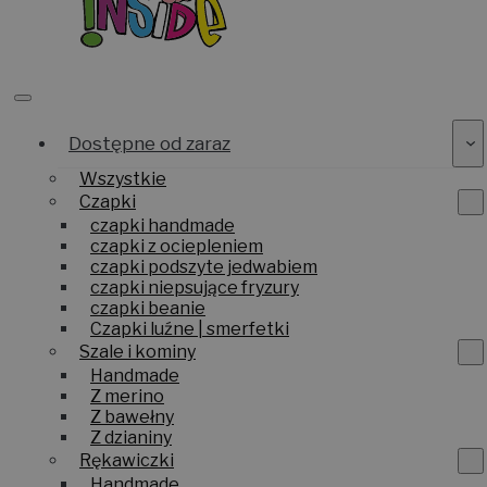
Dostępne od zaraz
Wszystkie
Czapki
czapki handmade
czapki z ociepleniem
czapki podszyte jedwabiem
czapki niepsujące fryzury
czapki beanie
Czapki luźne | smerfetki
Szale i kominy
Handmade
Z merino
Z bawełny
Z dzianiny
Rękawiczki
Handmade