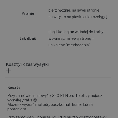
pierz ręcznie, na lewej stronie,
Pranie
susz tylko na płasko, nie rozciągaj
dbaj i kochaj ❤️ wkładaj do torby
Jak dbać
wywijając na lewą stronę –
unikniesz "mechacenia"
Koszty i czas wysyłki
Koszty
Przy zamówieniu powyżej 320 PLN brutto otrzymujesz
wysyłkę gratis 🙂
Możesz wybrać metodę: paczkomat, kurier lub za
pobraniem
Przy zamówieniu poniżej 320 PLN brutto koszty dostawy