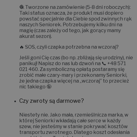
🧶
Tworzone na zamówienie (5-8 dni roboczych):
Taki status oznacza, że produkt musi dopiero
powstać specjalnie dla Ciebie spod zwinnych rąk
naszych Seniorek. Potrzebujemy kilku dni na
magię (czas zależy od tego, jak gorący mamy
akurat sezon).
🔥
SOS, czyli czapka potrzebna na wczoraj?
Jeśli goni Cię czas (bo np. zbliżają się urodziny), nie
panikuj! Napisz do nas lub dzwoń na 📞
+48 571
021 460
. Za symboliczną opłatą postaramy się
zrobić małe czary-mary i
przekonamy Seniorki,
że jedna czapka więcej na „wczoraj” to przecież
nic takiego 🤪
Czy zwroty są darmowe?
Niestety nie.
Jako mała, rzemieślnicza marka, w
której Seniorki wkładają całe serce w każdy
szew, nie jesteśmy w stanie pokrywać kosztów
transportu zwrotnego. Dlatego koszt odesłania