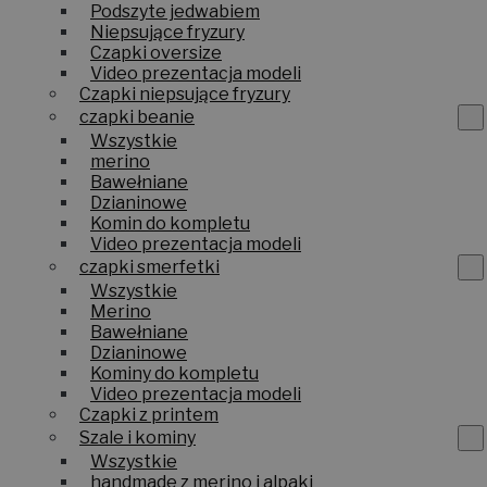
Podszyte jedwabiem
Niepsujące fryzury
Czapki oversize
Video prezentacja modeli
Czapki niepsujące fryzury
czapki beanie
Wszystkie
merino
Bawełniane
Dzianinowe
Komin do kompletu
Video prezentacja modeli
czapki smerfetki
Wszystkie
Merino
Bawełniane
Dzianinowe
Kominy do kompletu
Video prezentacja modeli
Czapki z printem
Szale i kominy
Wszystkie
handmade z merino i alpaki