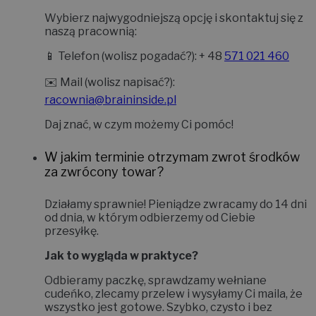
Wybierz najwygodniejszą opcję i skontaktuj się z
naszą pracownią:
📱
Telefon (wolisz pogadać?):
+ 48
571 021 460
✉️
Mail (wolisz napisać?):
racownia@braininside.pl
Daj znać, w czym możemy Ci pomóc!
W jakim terminie otrzymam zwrot środków
za zwrócony towar?
Działamy sprawnie! Pieniądze zwracamy do
14 dni
od dnia, w którym odbierzemy od Ciebie
przesyłkę.
Jak to wygląda w praktyce?
Odbieramy paczkę, sprawdzamy wełniane
cudeńko, zlecamy przelew i wysyłamy Ci maila, że
wszystko jest gotowe. Szybko, czysto i bez