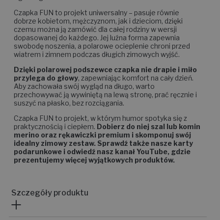
Czapka FUN to projekt uniwersalny – pasuje równie
dobrze kobietom, mężczyznom, jak i dzieciom, dzięki
czemu można ją zamówić dla całej rodziny w wersji
dopasowanej do każdego. Jej luźna forma zapewnia
swobodę noszenia, a polarowe ocieplenie chroni przed
wiatrem i zimnem podczas długich zimowych wyjść.
Dzięki polarowej podszewce czapka nie drapie i miło
przylega do głowy
, zapewniając komfort na cały dzień.
Aby zachowała swój wygląd na długo, warto
przechowywać ją wywiniętą na lewą stronę, prać ręcznie i
suszyć na płasko, bez rozciągania.
Czapka FUN to projekt, w którym humor spotyka się z
praktycznością i ciepłem.
Dobierz do niej szal lub komin
merino oraz rękawiczki premium i skomponuj swój
idealny zimowy zestaw. Sprawdź także nasze karty
podarunkowe i odwiedź nasz kanał YouTube, gdzie
prezentujemy więcej wyjątkowych produktów.
Szczegóły produktu