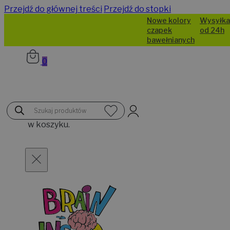
Przejdź do głównej treści
Przejdź do stopki
Nowe kolory
Wysyłka
czapek
od 24h
bawełnianych
0
Brak
Wyszukiwarka
produktów
produktów
w koszyku.