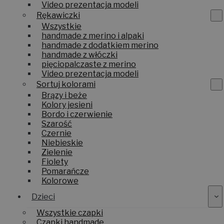
Video prezentacja modeli
Rękawiczki
Wszystkie
handmade z merino i alpaki
handmade z dodatkiem merino
handmade z włóczki
pięciopalczaste z merino
Video prezentacja modeli
Sortuj kolorami
Brązy i beże
Kolory jesieni
Bordo i czerwienie
Szarość
Czernie
Niebieskie
Zielenie
Fiolety
Pomarańcze
Kolorowe
Dzieci
Wszystkie czapki
Czapki handmade