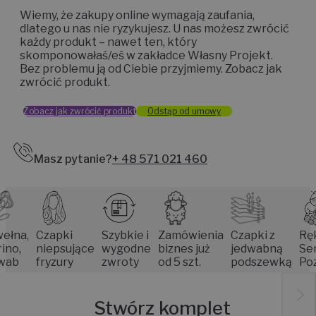
Wiemy, że zakupy online wymagają zaufania,
dlatego u nas nie ryzykujesz. U nas możesz zwrócić
każdy produkt – nawet ten, który
skomponowałaś/eś w zakładce Własny Projekt.
Bez problemu ją od Ciebie przyjmiemy. Zobacz jak
zwrócić produkt.
Zobacz jak zwrócić produkt
Odstąp od umowy
Masz pytanie?
+ 48 571 021 460
,
Czapki
Szybkie i
Zamówienia
Czapki z
Rękodz
niepsujące
wygodne
biznes już
jedwabną
Seniore
fryzury
zwroty
od 5 szt.
podszewką
Poznan
Stwórz komplet