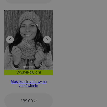
Wysyłka 8 dni
Mały komin zimowy na
zamówienie
189,00
zł