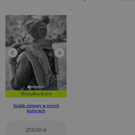
Wysyłka 8 dni
Szalik zimowy w moich
kolorach
259,00
zł