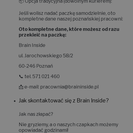
📦
Opcja tradycyjna (dowolnym kurierem):
Jeśli wolisz nadać paczkę samodzielnie, oto
kompletne dane naszej poznańskiej pracowni:
Oto kompletne dane, które możesz od razu
przekleić na paczkę:
Brain Inside
ul. Jarochowskiego 58/2
60-246 Poznań
📞 tel. 571 021 460
📩 e-mail:
pracownia@braininside.pl
Jak skontaktować się z Brain Inside?
Jak nas złapać?
Nie gryziemy, a o naszych czapkach możemy
opowiadać godzinami!