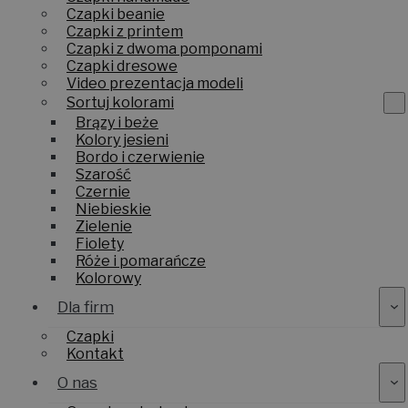
Czapki beanie
Czapki z printem
Czapki z dwoma pomponami
Czapki dresowe
Video prezentacja modeli
Sortuj kolorami
Brązy i beże
Kolory jesieni
Bordo i czerwienie
Szarość
Czernie
Niebieskie
Zielenie
Fiolety
Róże i pomarańcze
Kolorowy
Dla firm
Czapki
Kontakt
O nas