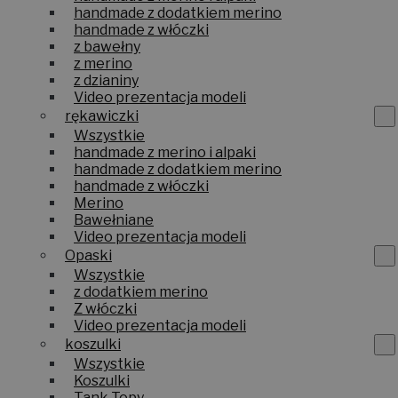
handmade z dodatkiem merino
handmade z włóczki
z bawełny
z merino
z dzianiny
Video prezentacja modeli
rękawiczki
Wszystkie
handmade z merino i alpaki
handmade z dodatkiem merino
handmade z włóczki
Merino
Bawełniane
Video prezentacja modeli
Opaski
Wszystkie
z dodatkiem merino
Z włóczki
Video prezentacja modeli
koszulki
Wszystkie
Koszulki
Tank Topy