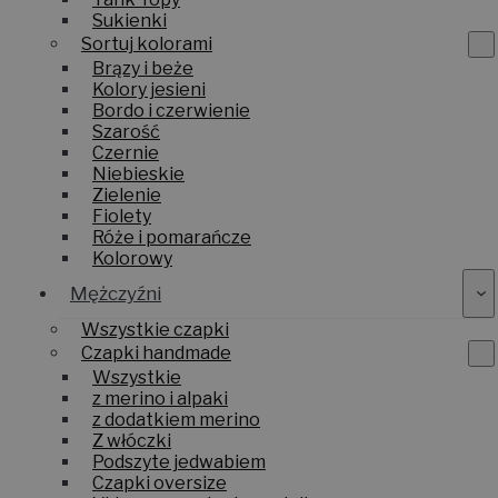
Sukienki
Sortuj kolorami
Brązy i beże
Kolory jesieni
Bordo i czerwienie
Szarość
Czernie
Niebieskie
Zielenie
Fiolety
Róże i pomarańcze
Kolorowy
Mężczyźni
Wszystkie czapki
Czapki handmade
Wszystkie
z merino i alpaki
z dodatkiem merino
Z włóczki
Podszyte jedwabiem
Czapki oversize