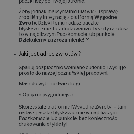
paczki leży po Twojej stronie.
Żeby jednak maksymalnie ułatwić Ci sprawę,
zrobiliśmy integrację z platformą
Wygodne
Zwroty
. Dzięki temu nadasz paczkę
błyskawicznie, bez drukowania etykiety i zrobisz
to w najbliższym Paczkomacie lub punkcie.
Dziękujemy za zrozumienie!
🫶
Jaki jest adres zwrotów?
Spakuj bezpiecznie wełniane cudeńko i wyślij je
prosto do naszej poznańskiej pracowni.
Masz do wyboru dwie drogi:
⚡
Opcja najwygodniejsza:
Skorzystaj z platformy
[Wygodne Zwroty]
– tam
nadasz paczkę błyskawicznie w najbliższym
Paczkomacie lub punkcie, bez konieczności
drukowania etykiety!