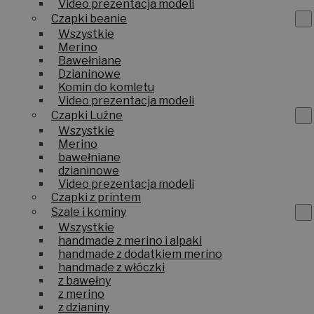
Video prezentacja modeli
Czapki beanie
Wszystkie
Merino
Bawełniane
Dzianinowe
Komin do komletu
Video prezentacja modeli
Czapki Luźne
Wszystkie
Merino
bawełniane
dzianinowe
Video prezentacja modeli
Czapki z printem
Szale i kominy
Wszystkie
handmade z merino i alpaki
handmade z dodatkiem merino
handmade z włóczki
z bawełny
z merino
z dzianiny