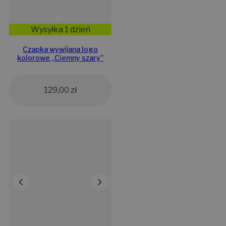
Wysyłka 1 dzień
Czapka wywijana logo
kolorowe „Ciemny szary”
129,00
zł