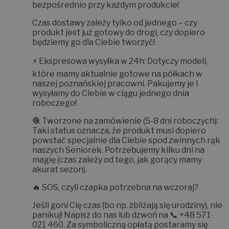
bezpośrednio przy każdym produkcie!
Czas dostawy zależy tylko od jednego – czy
produkt jest już gotowy do drogi, czy dopiero
będziemy go dla Ciebie tworzyć!
⚡
Ekspresowa wysyłka w 24h:
Dotyczy modeli,
które mamy aktualnie gotowe na półkach w
naszej poznańskiej pracowni. Pakujemy je i
wysyłamy do Ciebie w ciągu jednego dnia
roboczego!
🧶
Tworzone na zamówienie (5-8 dni roboczych):
Taki status oznacza, że produkt musi dopiero
powstać specjalnie dla Ciebie spod zwinnych rąk
naszych Seniorek. Potrzebujemy kilku dni na
magię (czas zależy od tego, jak gorący mamy
akurat sezon).
🔥
SOS, czyli czapka potrzebna na wczoraj?
Jeśli goni Cię czas (bo np. zbliżają się urodziny), nie
panikuj! Napisz do nas lub dzwoń na 📞
+48 571
021 460
. Za symboliczną opłatą postaramy się