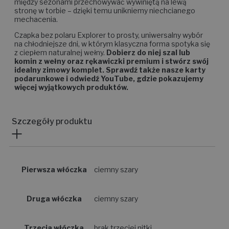
między sezonami przechowywać wywiniętą na lewą
stronę w torbie – dzięki temu unikniemy niechcianego
mechacenia.
Czapka bez polaru Explorer to prosty, uniwersalny wybór
na chłodniejsze dni, w którym klasyczna forma spotyka się
z ciepłem naturalnej wełny.
Dobierz do niej szal lub
komin z wełny oraz rękawiczki premium i stwórz swój
idealny zimowy komplet. Sprawdź także nasze karty
podarunkowe i odwiedź YouTube, gdzie pokazujemy
więcej wyjątkowych produktów.
Szczegóły produktu
Pierwsza włóczka
ciemny szary
Druga włóczka
ciemny szary
Trzecia włóczka
brak trzeciej nitki