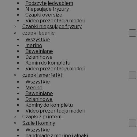
Podszyte jedwabiem
Niepsujące fryzury
Czapki oversize
Video prezentacja modeli
Czapki niepsujące fryzury
czapki beanie
Wszystkie
merino
Bawełniane
Dzianinowe
Komin do kompletu
Video prezentacja modeli
czapki smerfetki
Wszystkie
Merino
Bawełniane
Dzianinowe
Kominy do kompletu
Video prezentacja modeli
Czapki z printem
Szale i kominy
Wszystkie
handmade z merino i alpaki