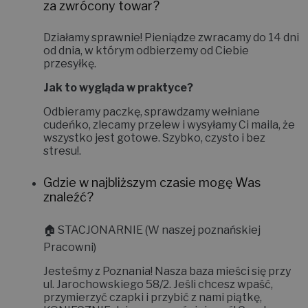
za zwrócony towar?
Działamy sprawnie! Pieniądze zwracamy do
14 dni
od dnia, w którym odbierzemy od Ciebie
przesyłkę.
Jak to wygląda w praktyce?
Odbieramy paczkę, sprawdzamy wełniane
cudeńko, zlecamy przelew i wysyłamy Ci maila, że
wszystko jest gotowe. Szybko, czysto i bez
stresu!
.
Gdzie w najbliższym czasie mogę Was
znaleźć?
🏠
STACJONARNIE (W naszej poznańskiej
Pracowni)
Jesteśmy z Poznania! Nasza baza mieści się przy
ul. Jarochowskiego 58/2
. Jeśli chcesz wpaść,
przymierzyć czapki i przybić z nami piątkę,