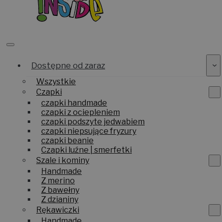
Dostępne od zaraz
Wszystkie
Czapki
czapki handmade
czapki z ociepleniem
czapki podszyte jedwabiem
czapki niepsujące fryzury
czapki beanie
Czapki luźne | smerfetki
Szale i kominy
Handmade
Z merino
Z bawełny
Z dzianiny
Rękawiczki
Handmade