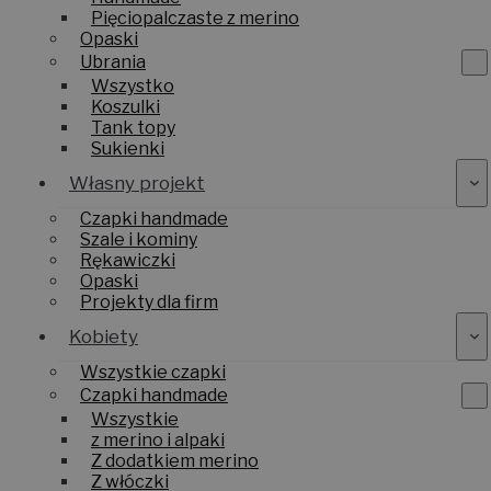
Pięciopalczaste z merino
Opaski
Ubrania
Wszystko
Koszulki
Tank topy
Sukienki
Własny projekt
Czapki handmade
Szale i kominy
Rękawiczki
Opaski
Projekty dla firm
Kobiety
Wszystkie czapki
Czapki handmade
Wszystkie
z merino i alpaki
Z dodatkiem merino
Z włóczki