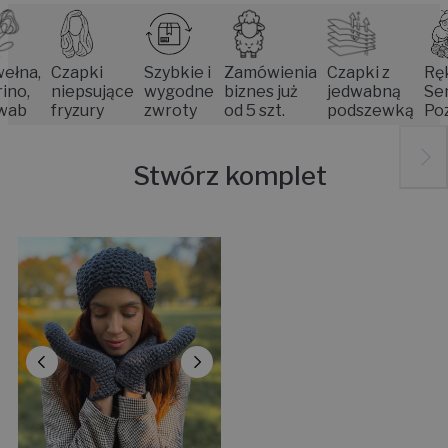
a,
Czapki
Szybkie i
Zamówienia
Czapki z
Rękodz
niepsujące
wygodne
biznes już
jedwabną
Senior
fryzury
zwroty
od 5 szt.
podszewką
Poznan
Stwórz komplet