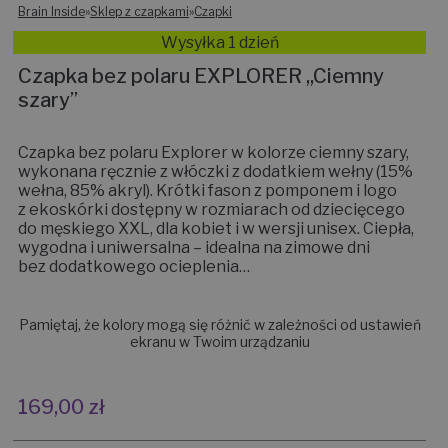
Brain Inside
»
Sklep z czapkami
»
Czapki
Wysyłka 1 dzień
Czapka bez polaru EXPLORER ,,Ciemny
szary”
Czapka bez polaru Explorer w kolorze ciemny szary,
wykonana ręcznie z włóczki z dodatkiem wełny (15%
wełna, 85% akryl). Krótki fason z pomponem i logo
z ekoskórki dostępny w rozmiarach od dziecięcego
do męskiego XXL, dla kobiet i w wersji unisex. Ciepła,
wygodna i uniwersalna – idealna na zimowe dni
bez dodatkowego ocieplenia…
Pamiętaj, że kolory mogą się różnić w zależności od ustawień
ekranu w Twoim urządzaniu
169,00
zł