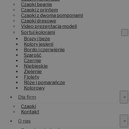
Czapki beanie
Czapki z printem
Czapki z dwoma pomponami
Czapki dresowe
Video prezentacja modeli
Sortuj kolorami
Brązy i beże
Kolory jesieni
Bordo i czerwienie
Szarość
Czernie
Niebieskie
Zielenie
Fiolety
Róże i pomarańcze
Kolorowy
Dla firm
Czapki
Kontakt
O nas