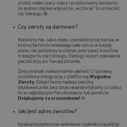
zrobić małe czary-mary i
przekonamy Seniorki,
że jedna czapka więcej na „wczoraj” to przecież
nic takiego 🤪
Czy zwroty są darmowe?
Niestety nie.
Jako mała, rzemieślnicza marka, w
której Seniorki wkładają całe serce w każdy
szew, nie jesteśmy w stanie pokrywać kosztów
transportu zwrotnego. Dlatego koszt odesłania
paczki leży po Twojej stronie.
Żeby jednak maksymalnie ułatwić Ci sprawę,
zrobiliśmy integrację z platformą
Wygodne
Zwroty
. Dzięki temu nadasz paczkę
błyskawicznie, bez drukowania etykiety i zrobisz
to w najbliższym Paczkomacie lub punkcie.
Dziękujemy za zrozumienie!
🫶
Jaki jest adres zwrotów?
Spakuj bezpiecznie wełniane cudeńko i wyślij je