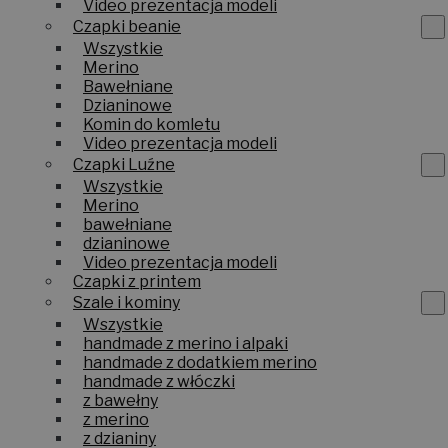
Video prezentacja modeli
Czapki beanie
Wszystkie
Merino
Bawełniane
Dzianinowe
Komin do komletu
Video prezentacja modeli
Czapki Luźne
Wszystkie
Merino
bawełniane
dzianinowe
Video prezentacja modeli
Czapki z printem
Szale i kominy
Wszystkie
handmade z merino i alpaki
handmade z dodatkiem merino
handmade z włóczki
z bawełny
z merino
z dzianiny