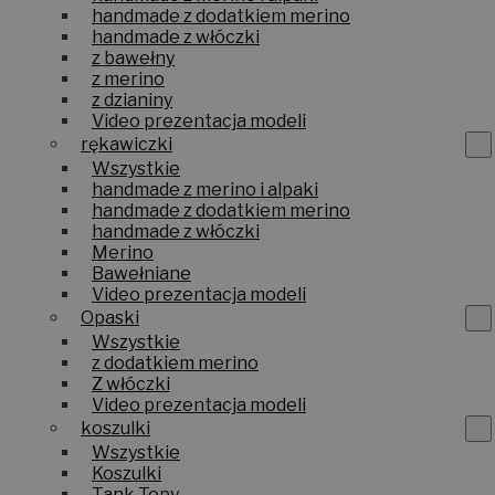
handmade z dodatkiem merino
handmade z włóczki
z bawełny
z merino
z dzianiny
Video prezentacja modeli
rękawiczki
Wszystkie
handmade z merino i alpaki
handmade z dodatkiem merino
handmade z włóczki
Merino
Bawełniane
Video prezentacja modeli
Opaski
Wszystkie
z dodatkiem merino
Z włóczki
Video prezentacja modeli
koszulki
Wszystkie
Koszulki
Tank Topy