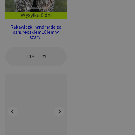
Wysyłka 8 dni
Rękawiczki handmade ze
sznureczkiem ,,Ciemny
szary”
149,00
zł