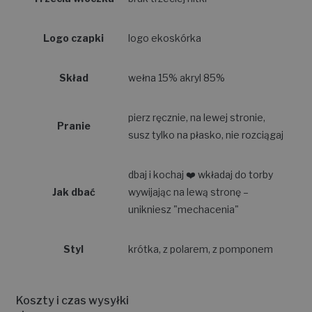
Logo czapki
logo ekoskórka
Skład
wełna 15% akryl 85%
pierz ręcznie, na lewej stronie,
Pranie
susz tylko na płasko, nie rozciągaj
dbaj i kochaj ❤️ wkładaj do torby
Jak dbać
wywijając na lewą stronę –
unikniesz "mechacenia"
Styl
krótka, z polarem, z pomponem
Koszty i czas wysyłki