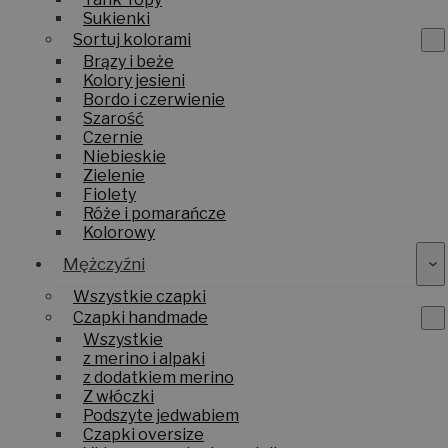
Sukienki
Sortuj kolorami
Brązy i beże
Kolory jesieni
Bordo i czerwienie
Szarość
Czernie
Niebieskie
Zielenie
Fiolety
Róże i pomarańcze
Kolorowy
Mężczyźni
Wszystkie czapki
Czapki handmade
Wszystkie
z merino i alpaki
z dodatkiem merino
Z włóczki
Podszyte jedwabiem
Czapki oversize