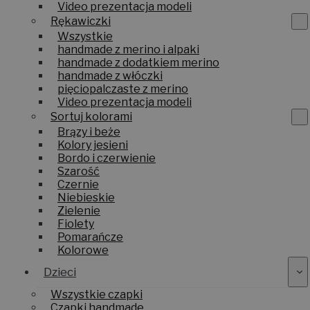
Video prezentacja modeli
Rękawiczki
Wszystkie
handmade z merino i alpaki
handmade z dodatkiem merino
handmade z włóczki
pięciopalczaste z merino
Video prezentacja modeli
Sortuj kolorami
Brązy i beże
Kolory jesieni
Bordo i czerwienie
Szarość
Czernie
Niebieskie
Zielenie
Fiolety
Pomarańcze
Kolorowe
Dzieci
Wszystkie czapki
Czapki handmade