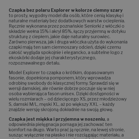
Czapka bez polaru Explorer w kolorze ciemny szary
to prosty, wygodny model dla osób, które cenią klasykę i
naturalne materiały bez dodatkowych warstw ocieplenia.
Ręcznie wykonana przez poznańskie Seniorki z włóczki o
składzie wełna 15% i akryl 85%, łączy przyjemną w dotyku
strukturę z ciepłem, jakie daje naturalny surowiec.
Zarówno pierwsza, jak i druga włóczka użyta do wykonania
czapki mają ten sam ciemnoszary odcień, dzięki czemu
całość wygląda spokojnie i elegancko, a subtelne logo z
ekoskórki dodaje jej charakterystycznego,
rozpoznawalnego detalu.
Model Explorer to czapka o krótkim, dopasowanym
fasonie, dopełniona pomponem, który wprowadza
odrobinę swobody do klasycznej formy. Sprawdzi się w
wersji damskiej, ale równie dobrze poczuje się w niej
osoba wybierająca fason unisex. Dzięki dostępności w
wielu rozmiarach – od dziecięcego XS, przez młodzieżowy
S, damski M/L, męski XL, aż po większy XXL – każdy
znajdzie wersję skrojoną dokładnie na swoją głowę.
Czapka jest miękka i przyjemna w noszeniu
, a
odpowiednia pielęgnacja pomaga jej zachować ten
komfort na długo. Warto prać ją ręcznie, na lewej stronie,
susząc wyłącznie na płasko i nie rozciągając materiału, a