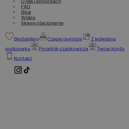
O nas i seniorkach
FAQ
Blog
Wideo
Sklepy stacjonarne
Bestsellery
Czapki oversize
Z jedwabną
podszewką
Poradnik czapkowicza
Twoje konto
Kontakt