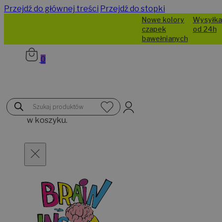
Przejdź do głównej treści
Przejdź do stopki
Nowe kolory
Wysyłka
czapek
od 24h
bawełnianych
0
Brak
Wyszukiwarka
produktów
produktów
w koszyku.