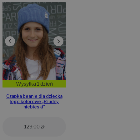
Wysyłka 1 dzień
Czapka beanie dla dziecka
logo kolorowe „Brudny
niebieski”
129,00
zł