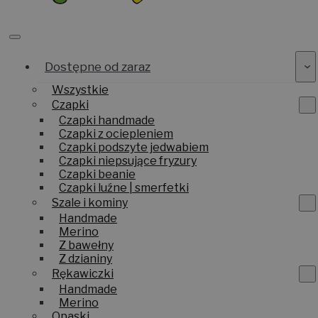
Dostępne od zaraz
Wszystkie
Czapki
Czapki handmade
Czapki z ociepleniem
Czapki podszyte jedwabiem
Czapki niepsujące fryzury
Czapki beanie
Czapki luźne | smerfetki
Szale i kominy
Handmade
Merino
Z bawełny
Z dzianiny
Rękawiczki
Handmade
Merino
Opaski