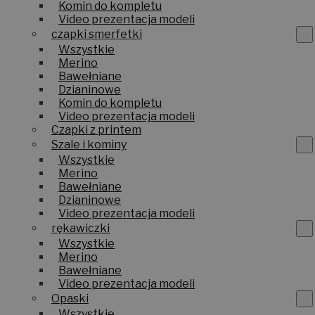
Komin do kompletu
Video prezentacja modeli
czapki smerfetki
Wszystkie
Merino
Bawełniane
Dzianinowe
Komin do kompletu
Video prezentacja modeli
Czapki z printem
Szale i kominy
Wszystkie
Merino
Bawełniane
Dzianinowe
Video prezentacja modeli
rękawiczki
Wszystkie
Merino
Bawełniane
Video prezentacja modeli
Opaski
Wszystkie