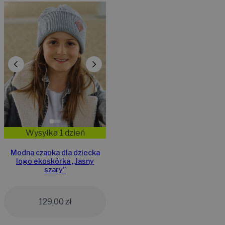
Wysyłka 1 dzień
Modna czapka dla dziecka
logo ekoskórka „Jasny
szary”
129,00
zł