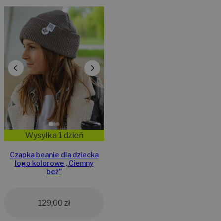
Wysyłka 1 dzień
Czapka beanie dla dziecka
logo kolorowe „Ciemny
beż”
129,00
zł