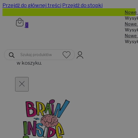
Przejdź do głównej treści
Przejdź do stopki
N
W
N
0
W
N
W
Brak
Wyszukiwarka
produktów
produktów
w koszyku.