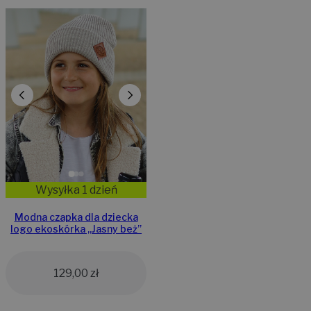
Wysyłka 1 dzień
Modna czapka dla dziecka
logo ekoskórka „Jasny beż”
129,00
zł