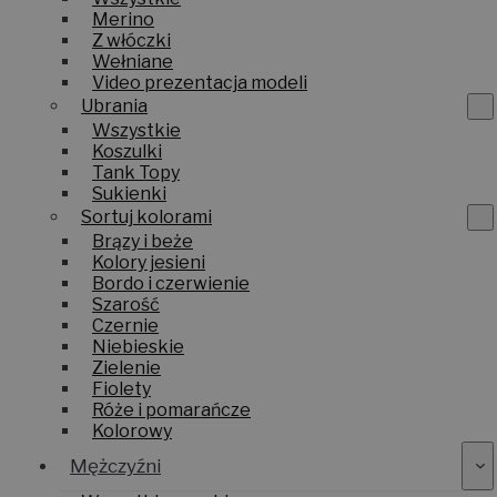
Merino
Z włóczki
Wełniane
Video prezentacja modeli
Ubrania
Wszystkie
Koszulki
Tank Topy
Sukienki
Sortuj kolorami
Brązy i beże
Kolory jesieni
Bordo i czerwienie
Szarość
Czernie
Niebieskie
Zielenie
Fiolety
Róże i pomarańcze
Kolorowy
Mężczyźni