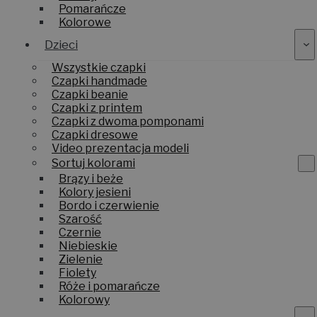
Pomarańcze
Kolorowe
Dzieci
Wszystkie czapki
Czapki handmade
Czapki beanie
Czapki z printem
Czapki z dwoma pomponami
Czapki dresowe
Video prezentacja modeli
Sortuj kolorami
Brązy i beże
Kolory jesieni
Bordo i czerwienie
Szarość
Czernie
Niebieskie
Zielenie
Fiolety
Róże i pomarańcze
Kolorowy