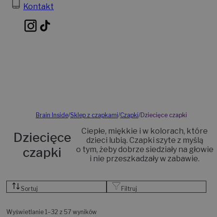
Kontakt
Brain Inside
/
Sklep z czapkami
/
Czapki
/
Dziecięce czapki
Ciepłe, miękkie i w kolorach, które
Dziecięce
dzieci lubią. Czapki szyte z myślą
czapki
o tym, żeby dobrze siedziały na głowie
i nie przeszkadzały w zabawie.
Sortuj
Filtruj
Wyświetlanie 1–32 z 57 wyników