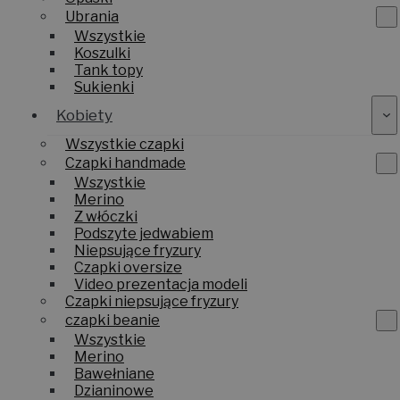
Ubrania
Wszystkie
Koszulki
Tank topy
Sukienki
Kobiety
Wszystkie czapki
Czapki handmade
Wszystkie
Merino
Z włóczki
Podszyte jedwabiem
Niepsujące fryzury
Czapki oversize
Video prezentacja modeli
Czapki niepsujące fryzury
czapki beanie
Wszystkie
Merino
Bawełniane
Dzianinowe