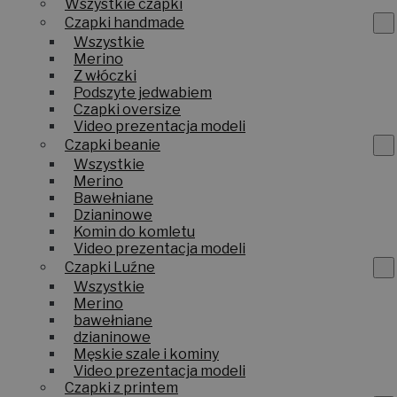
Wszystkie czapki
Czapki handmade
Wszystkie
Merino
Z włóczki
Podszyte jedwabiem
Czapki oversize
Video prezentacja modeli
Czapki beanie
Wszystkie
Merino
Bawełniane
Dzianinowe
Komin do komletu
Video prezentacja modeli
Czapki Luźne
Wszystkie
Merino
bawełniane
dzianinowe
Męskie szale i kominy
Video prezentacja modeli
Czapki z printem