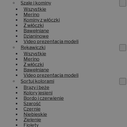
Szale i kominy
Wszystkie
Merino
Kominy z włóczki
Z włóczki
Bawełniane
Dzianinowe
Video prezentacja modeli
Rękawiczki
Wszystkie
Merino
Z włóczki
Bawełniane
Video prezentacja modeli
Sortuj kolorami
Brązy i beże
Kolory jesieni
Bordo i czerwienie
Szarość
Czernie
Niebieskie
Zielenie
Fiolety