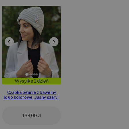
Wysyłka 1 dzień
Czapka beanie z bawełny
logo kolorowe „Jasny szary”
139,00
zł