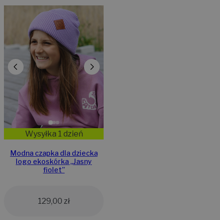
Wysyłka 1 dzień
Modna czapka dla dziecka
logo ekoskórka „Jasny
fiolet”
129,00
zł