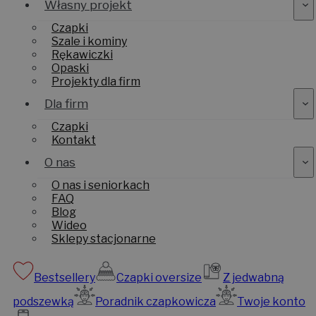
Własny projekt
Czapki
Szale i kominy
Rękawiczki
Opaski
Projekty dla firm
Dla firm
Czapki
Kontakt
O nas
O nas i seniorkach
FAQ
Blog
Wideo
Sklepy stacjonarne
Bestsellery
Czapki oversize
Z jedwabną
podszewką
Poradnik czapkowicza
Twoje konto