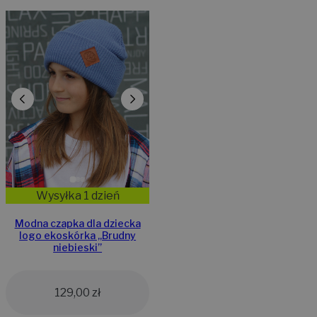
Wysyłka 1 dzień
Modna czapka dla dziecka
logo ekoskórka „Brudny
niebieski”
129,00
zł