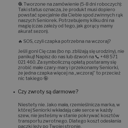
🧶
Tworzone na zamówienie (5-8 dni roboczych):
Taki status oznacza, że produkt musi dopiero
powstać specjalnie dla Ciebie spod zwinnych rąk
naszych Seniorek. Potrzebujemy kilku dni na
magię (czas zależy od tego, jak gorący mamy
akurat sezon).
🔥
SOS, czyli czapka potrzebna na wczoraj?
Jeśli goni Cię czas (bo np. zbliżają się urodziny), nie
panikuj! Napisz do nas lub dzwoń na 📞
+48 571
021 460
. Za symboliczną opłatą postaramy się
zrobić małe czary-mary i
przekonamy Seniorki,
że jedna czapka więcej na „wczoraj” to przecież
nic takiego 🤪
Czy zwroty są darmowe?
Niestety nie.
Jako mała, rzemieślnicza marka, w
której Seniorki wkładają całe serce w każdy
szew, nie jesteśmy w stanie pokrywać kosztów
transportu zwrotnego. Dlatego koszt odesłania
paczki leży po Twojej stronie.