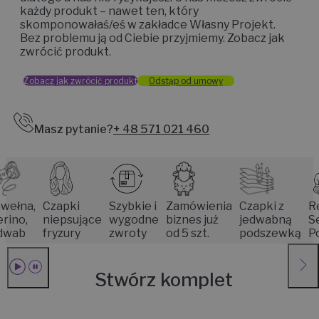
każdy produkt – nawet ten, który
skomponowałaś/eś w zakładce Własny Projekt.
Bez problemu ją od Ciebie przyjmiemy. Zobacz jak
zwrócić produkt.
Zobacz jak zwrócić produkt
Odstąp od umowy
Masz pytanie?
+ 48 571 021 460
a,
Czapki
Szybkie i
Zamówienia
Czapki z
Rękodz
niepsujące
wygodne
biznes już
jedwabną
Senior
fryzury
zwroty
od 5 szt.
podszewką
Poznan
Stwórz komplet