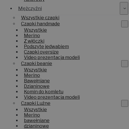
Mężczyźni
Wszystkie czapki
Czapki handmade
Wszystkie
Merino
Z włóczki
Podszyte jedwabiem
Czapki oversize
Video prezentacja modeli
Czapki beanie
Wszystkie
Merino
Bawełniane
Dzianinowe
Komin do komletu
Video prezentacja modeli
Czapki Luźne
Wszystkie
Merino
bawełniane
dzianinowe