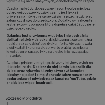
wyróżnia się na tle klasycznych, jednokolorowych czapek.
Czapka ma krótki, dopasowany fason typu beanie, bez
polarowej podszewki, dzięki czemu jest lekka i
uniwersalna – świetnie sprawdzi się na przechadzki, plac
zabaw czy drogę do przedszkola. Dodatkowym akcentem
jest efektowny pompon, który dopełnia całość i dodaje jej
dziecięcego uroku.
Dzianina jest przyjemna w dotyku i nie podrażnia
delikatnej skóry dziecka
, dzięki czemu czapkę można
nosić przez cały dzień bez dyskomfortu. Aby zachowała
swój kształt i kolor na długo, warto prać ją ręcznie, na
lewej stronie, susząc tylko na płasko i nie rozciągając
materiału.
Czapka z printem zebry to praktyczny i stylowy wybór na
chłodniejsze dni.
Dobierz do niej komin lub szalik dla
dzieci oraz rękawiczki, żeby stworzyć komplet
idealny na jesień i zimę. Sprawdź także nasze karty
podarunkowe i odwiedź nasz kanał na YouTube, gdzie
znajdziesz więcej inspiracji.
Szczegóły produktu