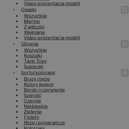
Video prezentacja modeli
Opaski
Wszystkie
Merino
Z włóczki
Wełniane
Video prezentacja modeli
Ubrania
Wszystkie
Koszulki
Tank Topy
Sukienki
Sortuj kolorami
Brązy i beże
Kolory jesieni
Bordo i czerwienie
Szarość
Czernie
Niebieskie
Zielenie
Fiolety
Róże i pomarańcze
Kolorowy