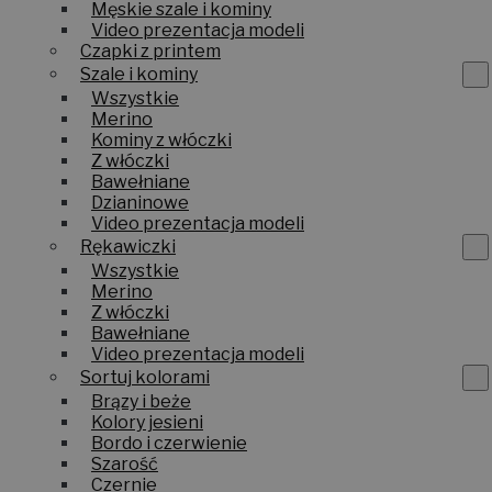
Męskie szale i kominy
Video prezentacja modeli
Czapki z printem
Szale i kominy
Wszystkie
Merino
Kominy z włóczki
Z włóczki
Bawełniane
Dzianinowe
Video prezentacja modeli
Rękawiczki
Wszystkie
Merino
Z włóczki
Bawełniane
Video prezentacja modeli
Sortuj kolorami
Brązy i beże
Kolory jesieni
Bordo i czerwienie
Szarość
Czernie