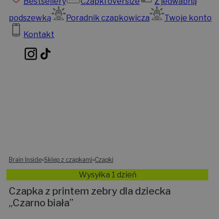
Bestsellery
Czapki oversize
Z jedwabną
podszewką
Poradnik czapkowicza
Twoje konto
Kontakt
Brain Inside
»
Sklep z czapkami
»
Czapki
Wysyłka 1 dzień
Czapka z printem zebry dla dziecka
„Czarno biała”