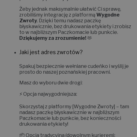
Żeby jednak maksymalnie ułatwić Ci sprawę,
zrobiliśmy integrację z platformą
Wygodne
Zwroty
. Dzięki temu nadasz paczkę
błyskawicznie, bez drukowania etykiety i zrobisz
to w najbliższym Paczkomacie lub punkcie.
Dziękujemy za zrozumienie!
🫶
Jaki jest adres zwrotów?
Spakuj bezpiecznie wełniane cudeńko i wyślij je
prosto do naszej poznańskiej pracowni.
Masz do wyboru dwie drogi:
⚡
Opcja najwygodniejsza:
Skorzystaj z platformy
[Wygodne Zwroty]
– tam
nadasz paczkę błyskawicznie w najbliższym
Paczkomacie lub punkcie, bez konieczności
drukowania etykiety!
📦
Opcja tradycyjna (dowolnym kurierem):