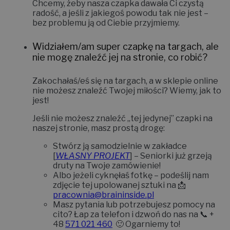
Chcemy, żeby nasza czapka dawała Ci czystą
radość, a jeśli z jakiegoś powodu tak nie jest –
bez problemu ją od Ciebie przyjmiemy.
Widziałem/am super czapkę na targach, ale
nie mogę znaleźć jej na stronie, co robić?
Zakochałaś/eś się na targach, a w sklepie online
nie możesz znaleźć Twojej miłości? Wiemy, jak to
jest!
Jeśli nie możesz znaleźć „tej jedynej” czapki na
naszej stronie, masz prostą drogę:
Stwórz ją samodzielnie w zakładce
[
WŁASNY PROJEKT
]
– Seniorki już grzeją
druty na Twoje zamówienie!
Albo jeżeli cyknęłaś fotkę – podeślij nam
zdjęcie tej upolowanej sztuki na 📩
pracownia@braininside.pl
Masz pytania lub potrzebujesz pomocy na
cito? Łap za telefon i dzwoń do nas na 📞
+
48
571 021 460
🙂 Ogarniemy to!