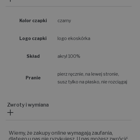
Kolor czapki
czarny
Logo czapki
logo ekoskórka
Skład
akryl 100%
pierz ręcznie, na lewej stronie,
Pranie
susz tylko na płasko, nie rozciągaj
Zwroty i wymiana
Wiemy, że zakupy online wymagają zaufania,
dlatego u nas nie ryzykujesz. U nas możesz zwrócić