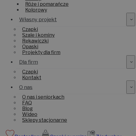
Róże i pomarańcze
Kolorowy
Własny projekt
Czapki
Szale i kominy
Rękawiczki
Opaski
Projekty dla firm
Dla firm
Czapki
Kontakt
O nas
O nas i seniorkach
FAQ
Blog
Wideo
Sklepy stacjonarne