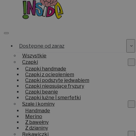
Dostępne od zaraz
Wszystkie
Czapki
Czapki handmade
Czapki z ociepleniem
Czapki podszyte jedwabiem
Czapki niepsujące fryzury
Czapki beanie
Czapki luźne | smerfetki
Szale i kominy
Handmade
Merino
Z bawełny
Z dzianiny
Rękawiczki