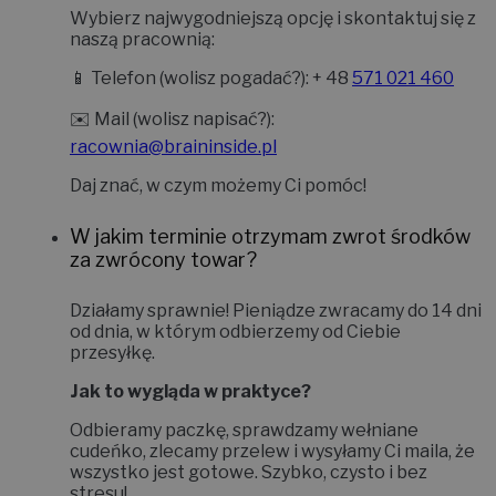
Wybierz najwygodniejszą opcję i skontaktuj się z
naszą pracownią:
📱
Telefon (wolisz pogadać?):
+ 48
571 021 460
✉️
Mail (wolisz napisać?):
racownia@braininside.pl
Daj znać, w czym możemy Ci pomóc!
W jakim terminie otrzymam zwrot środków
za zwrócony towar?
Działamy sprawnie! Pieniądze zwracamy do
14 dni
od dnia, w którym odbierzemy od Ciebie
przesyłkę.
Jak to wygląda w praktyce?
Odbieramy paczkę, sprawdzamy wełniane
cudeńko, zlecamy przelew i wysyłamy Ci maila, że
wszystko jest gotowe. Szybko, czysto i bez
stresu!
.