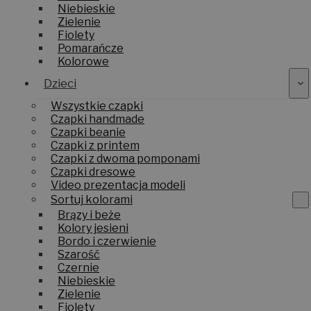
Niebieskie
Zielenie
Fiolety
Pomarańcze
Kolorowe
Dzieci
Wszystkie czapki
Czapki handmade
Czapki beanie
Czapki z printem
Czapki z dwoma pomponami
Czapki dresowe
Video prezentacja modeli
Sortuj kolorami
Brązy i beże
Kolory jesieni
Bordo i czerwienie
Szarość
Czernie
Niebieskie
Zielenie
Fiolety