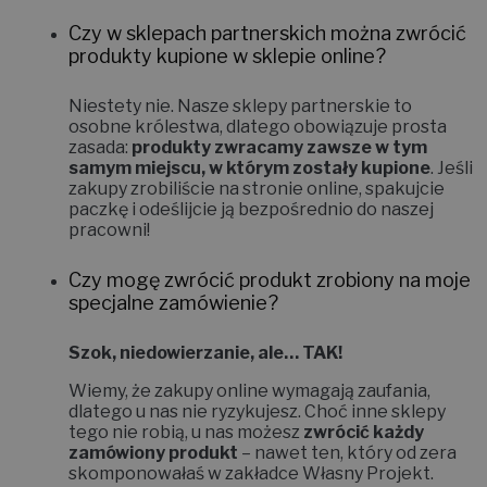
Czy w sklepach partnerskich można zwrócić
produkty kupione w sklepie online?
Niestety nie.
Nasze sklepy partnerskie to
osobne królestwa, dlatego obowiązuje prosta
zasada:
produkty zwracamy zawsze w tym
samym miejscu, w którym zostały kupione
. Jeśli
zakupy zrobiliście na stronie online, spakujcie
paczkę i odeślijcie ją bezpośrednio do naszej
pracowni!
Czy mogę zwrócić produkt zrobiony na moje
specjalne zamówienie?
Szok, niedowierzanie, ale… TAK!
Wiemy, że zakupy online wymagają zaufania,
dlatego u nas nie ryzykujesz. Choć inne sklepy
tego nie robią, u nas możesz
zwrócić każdy
zamówiony produkt
– nawet ten, który od zera
skomponowałaś w zakładce
Własny Projekt
.