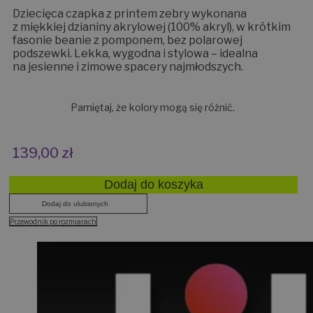
Dziecięca czapka z printem zebry wykonana
z miękkiej dzianiny akrylowej (100% akryl), w krótkim
fasonie beanie z pomponem, bez polarowej
podszewki. Lekka, wygodna i stylowa – idealna
na jesienne i zimowe spacery najmłodszych.
Pamiętaj, że kolory mogą się różnić.
139,00
zł
Dodaj do koszyka
Dodaj do ulubionych
Przewodnik po rozmiarach