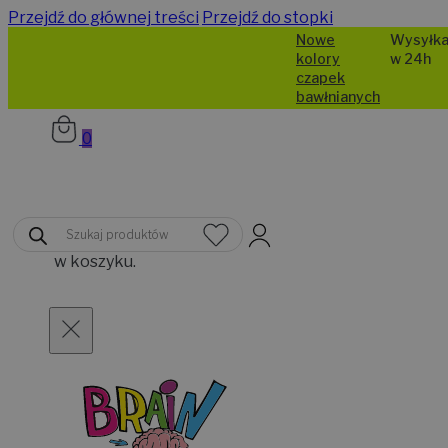
Przejdź do głównej treści
Przejdź do stopki
Nowe
Wysyłka
kolory
w 24h
czapek
bawłnianych
0
Brak
Wyszukiwarka
produktów
produktów
w koszyku.