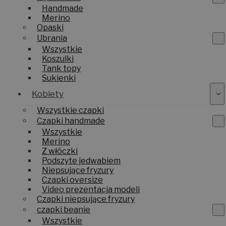
Handmade
Merino
Opaski
Ubrania
Wszystkie
Koszulki
Tank topy
Sukienki
Kobiety
Wszystkie czapki
Czapki handmade
Wszystkie
Merino
Z włóczki
Podszyte jedwabiem
Niepsujące fryzury
Czapki oversize
Video prezentacja modeli
Czapki niepsujące fryzury
czapki beanie
Wszystkie