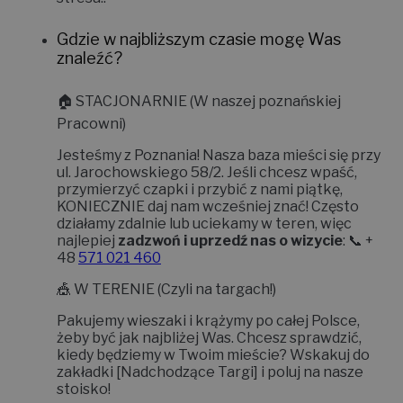
Gdzie w najbliższym czasie mogę Was
znaleźć?
🏠
STACJONARNIE (W naszej poznańskiej
Pracowni)
Jesteśmy z Poznania! Nasza baza mieści się przy
ul. Jarochowskiego 58/2
. Jeśli chcesz wpaść,
przymierzyć czapki i przybić z nami piątkę,
KONIECZNIE daj nam wcześniej znać!
Często
działamy zdalnie lub uciekamy w teren, więc
najlepiej
zadzwoń i uprzedź nas o wizycie
: 📞 +
48
571 021 460
🎪
W TERENIE (Czyli na targach!)
Pakujemy wieszaki i krążymy po całej Polsce,
żeby być jak najbliżej Was. Chcesz sprawdzić,
kiedy będziemy w Twoim mieście? Wskakuj do
zakładki
[Nadchodzące Targi]
i poluj na nasze
stoisko!