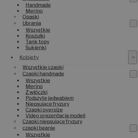
Handmade
Merino
Opaski
Ubrania
Wszystkie
Koszulki
Tank topy
Sukienki
Kobiety
Wszystkie czapki
Czapki handmade
Wszystkie
Merino
Z włóczki
Podszyte jedwabiem
Niepsujące fryzury
Czapki oversize
Video prezentacja modeli
Czapki niepsujące fryzury
czapki beanie
Wszystkie