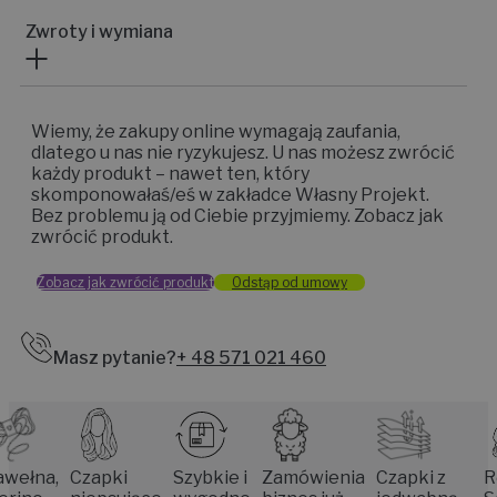
Zwroty i wymiana
Wiemy, że zakupy online wymagają zaufania,
dlatego u nas nie ryzykujesz. U nas możesz zwrócić
każdy produkt – nawet ten, który
skomponowałaś/eś w zakładce Własny Projekt.
Bez problemu ją od Ciebie przyjmiemy. Zobacz jak
zwrócić produkt.
Zobacz jak zwrócić produkt
Odstąp od umowy
Masz pytanie?
+ 48 571 021 460
a,
Czapki
Szybkie i
Zamówienia
Czapki z
Rękod