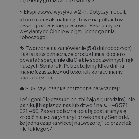
będziemy go dla Ciebie tworzyć!
⚡
Ekspresowa wysyłka w 24h:
Dotyczy modeli,
które mamy aktualnie gotowe na półkach w
naszej poznańskiej pracowni. Pakujemy je i
wysyłamy do Ciebie w ciągu jednego dnia
roboczego!
🧶
Tworzone na zamówienie (5-8 dni roboczych):
Taki status oznacza, że produkt musi dopiero
powstać specjalnie dla Ciebie spod zwinnych rąk
naszych Seniorek. Potrzebujemy kilku dni na
magię (czas zależy od tego, jak gorący mamy
akurat sezon).
🔥
SOS, czyli czapka potrzebna na wczoraj?
Jeśli goni Cię czas (bo np. zbliżają się urodziny), nie
panikuj! Napisz do nas lub dzwoń na 📞
+48 571
021 460
. Za symboliczną opłatą postaramy się
zrobić małe czary-mary i
przekonamy Seniorki,
że jedna czapka więcej na „wczoraj” to przecież
nic takiego 🤪