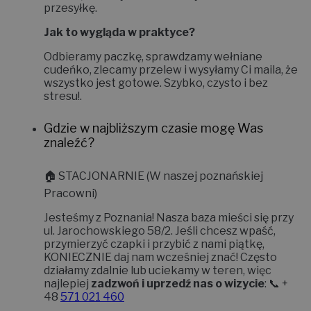
przesyłkę.
Jak to wygląda w praktyce?
Odbieramy paczkę, sprawdzamy wełniane
cudeńko, zlecamy przelew i wysyłamy Ci maila, że
wszystko jest gotowe. Szybko, czysto i bez
stresu!
.
Gdzie w najbliższym czasie mogę Was
znaleźć?
🏠
STACJONARNIE (W naszej poznańskiej
Pracowni)
Jesteśmy z Poznania! Nasza baza mieści się przy
ul. Jarochowskiego 58/2
. Jeśli chcesz wpaść,
przymierzyć czapki i przybić z nami piątkę,
KONIECZNIE daj nam wcześniej znać!
Często
działamy zdalnie lub uciekamy w teren, więc
najlepiej
zadzwoń i uprzedź nas o wizycie
: 📞 +
48
571 021 460