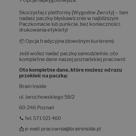
⚡
Opcja najwygodniejsza:
Skorzystaj z platformy
[Wygodne Zwroty]
– tam
nadasz paczkę błyskawicznie w najbliższym
Paczkomacie lub punkcie, bez konieczności
drukowania etykiety!
📦
Opcja tradycyjna (dowolnym kurierem):
Jeśli wolisz nadać paczkę samodzielnie, oto
kompletne dane naszej poznańskiej pracowni:
Oto kompletne dane, które możesz od razu
przekleić na paczkę:
Brain Inside
ul. Jarochowskiego 58/2
60-246 Poznań
📞 tel. 571 021 460
📩 e-mail:
pracownia@braininside.pl