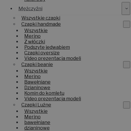
Mężczyźni
Wszystkie czapki
Czapki handmade
Wszystkie
Merino
Z włóczki
Podszyte jedwabiem
Czapki oversize
Video prezentacja modeli
Czapki beanie
Wszystkie
Merino
Bawełniane
Dzianinowe
Komin do komletu
Video prezentacja modeli
Czapki Luźne
Wszystkie
Merino
bawełniane
dzianinowe