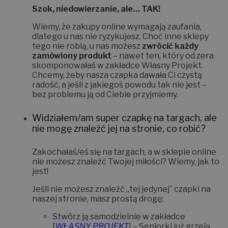
Szok, niedowierzanie, ale… TAK!
Wiemy, że zakupy online wymagają zaufania,
dlatego u nas nie ryzykujesz. Choć inne sklepy
tego nie robią, u nas możesz
zwrócić każdy
zamówiony produkt
– nawet ten, który od zera
skomponowałaś w zakładce
Własny Projekt
.
Chcemy, żeby nasza czapka dawała Ci czystą
radość, a jeśli z jakiegoś powodu tak nie jest –
bez problemu ją od Ciebie przyjmiemy.
Widziałem/am super czapkę na targach, ale
nie mogę znaleźć jej na stronie, co robić?
Zakochałaś/eś się na targach, a w sklepie online
nie możesz znaleźć Twojej miłości? Wiemy, jak to
jest!
Jeśli nie możesz znaleźć „tej jedynej” czapki na
naszej stronie, masz prostą drogę:
Stwórz ją samodzielnie w zakładce
[
WŁASNY PROJEKT
]
– Seniorki już grzeją