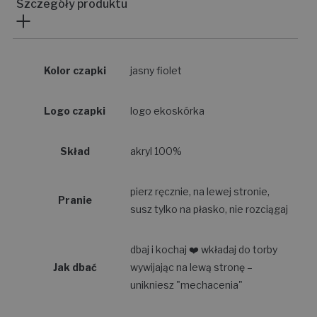
Szczegóły produktu
Kolor czapki
jasny fiolet
Logo czapki
logo ekoskórka
Skład
akryl 100%
pierz ręcznie, na lewej stronie,
Pranie
susz tylko na płasko, nie rozciągaj
dbaj i kochaj ❤️ wkładaj do torby
Jak dbać
wywijając na lewą stronę –
unikniesz "mechacenia"