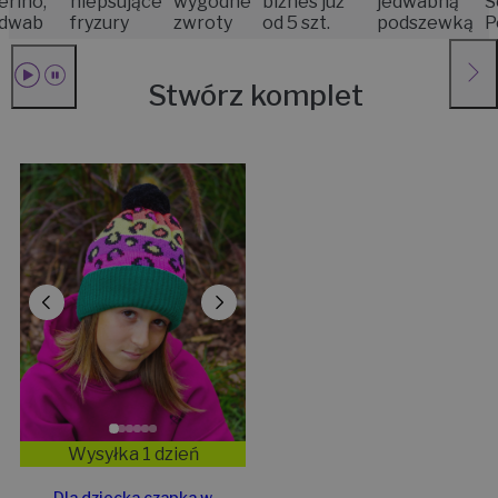
,
niepsujące
wygodne
biznes już
jedwabną
Senior
b
fryzury
zwroty
od 5 szt.
podszewką
Pozna
Stwórz komplet
Wysyłka 1 dzień
Dla dziecka czapka w