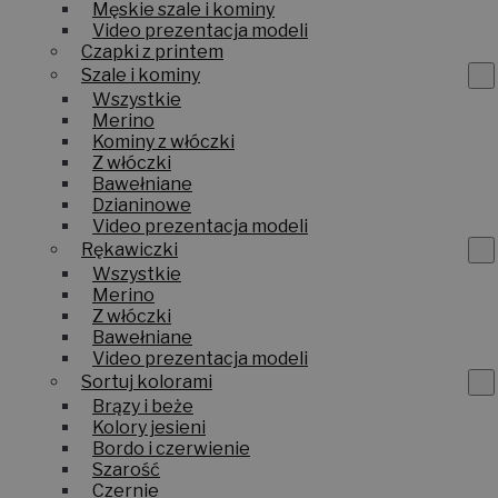
Męskie szale i kominy
Video prezentacja modeli
Czapki z printem
Szale i kominy
Wszystkie
Merino
Kominy z włóczki
Z włóczki
Bawełniane
Dzianinowe
Video prezentacja modeli
Rękawiczki
Wszystkie
Merino
Z włóczki
Bawełniane
Video prezentacja modeli
Sortuj kolorami
Brązy i beże
Kolory jesieni
Bordo i czerwienie
Szarość
Czernie