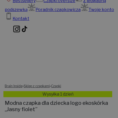
Bestsellery
Czapki oversize
Z jedwabną
podszewką
Poradnik czapkowicza
Twoje konto
Kontakt
Brain Inside
»
Sklep z czapkami
»
Czapki
Wysyłka 1 dzień
Modna czapka dla dziecka logo ekoskórka
„Jasny fiolet”