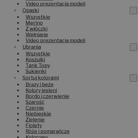
Video prezentacja modeli
Opaski
Wszystkie
Merino
Z włóczki
Wełniane
Video prezentacja modeli
Ubrania
Wszystkie
Koszulki
Tank Topy
Sukienki
Sortuj kolorami
Brązy i beże
Kolory jesieni
Bordo i czerwienie
Szarość
Czernie
Niebieskie
Zielenie
Fiolety
Róże i pomarańcze
Kolorowy