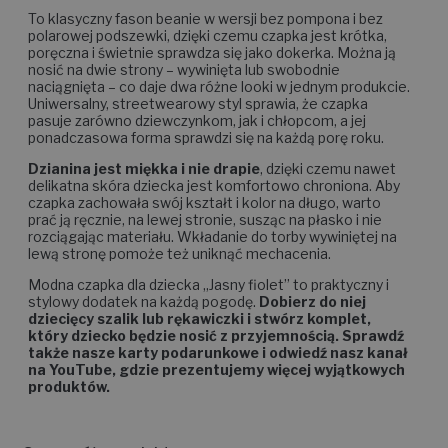
To klasyczny fason beanie w wersji bez pompona i bez
polarowej podszewki, dzięki czemu czapka jest krótka,
poręczna i świetnie sprawdza się jako dokerka. Można ją
nosić na dwie strony – wywinięta lub swobodnie
naciągnięta – co daje dwa różne looki w jednym produkcie.
Uniwersalny, streetwearowy styl sprawia, że czapka
pasuje zarówno dziewczynkom, jak i chłopcom, a jej
ponadczasowa forma sprawdzi się na każdą porę roku.
Dzianina jest miękka i nie drapie
, dzięki czemu nawet
delikatna skóra dziecka jest komfortowo chroniona. Aby
czapka zachowała swój kształt i kolor na długo, warto
prać ją ręcznie, na lewej stronie, susząc na płasko i nie
rozciągając materiału. Wkładanie do torby wywiniętej na
lewą stronę pomoże też uniknąć mechacenia.
Modna czapka dla dziecka „Jasny fiolet” to praktyczny i
stylowy dodatek na każdą pogodę.
Dobierz do niej
dziecięcy szalik lub rękawiczki i stwórz komplet,
który dziecko będzie nosić z przyjemnością. Sprawdź
także nasze karty podarunkowe i odwiedź nasz kanał
na YouTube, gdzie prezentujemy więcej wyjątkowych
produktów.