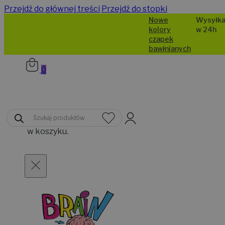
Przejdź do głównej treści
Przejdź do stopki
Nowe
Wysyłka
kolory
w 24h
czapek
bawłnianych
0
Brak
Wyszukiwarka
produktów
produktów
w koszyku.