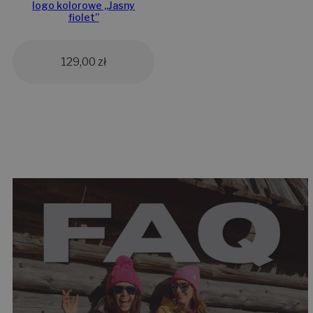
logo kolorowe „Jasny
fiolet”
129,00
zł