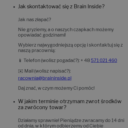
Jak skontaktować się z Brain Inside?
Jak nas złapać?
Nie gryziemy, a o naszych czapkach możemy
opowiadać godzinami!
Wybierz najwygodniejszą opcję i skontaktuj się z
naszą pracownią:
📱
Telefon (wolisz pogadać?):
+ 48
571 021 460
✉️
Mail (wolisz napisać?):
racownia@braininside.pl
Daj znać, w czym możemy Ci pomóc!
W jakim terminie otrzymam zwrot środków
za zwrócony towar?
Działamy sprawnie! Pieniądze zwracamy do
14 dni
od dnia, w którym odbierzemy od Ciebie