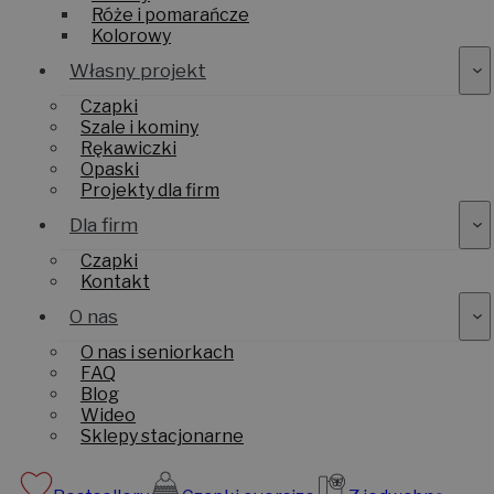
Róże i pomarańcze
Kolorowy
Własny projekt
Czapki
Szale i kominy
Rękawiczki
Opaski
Projekty dla firm
Dla firm
Czapki
Kontakt
O nas
O nas i seniorkach
FAQ
Blog
Wideo
Sklepy stacjonarne