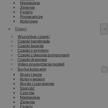
Niebieskie
Zielenie
Fiolety
Pomarańcze
Kolorowe
Dzieci
Wszystkie czapki
Czapki handmade
Czapki beanie
Czapki z printem
Czapki z dwoma pomponami
Czapki dresowe
Video prezentacja modeli
Sortuj kolorami
Brązy i beże
Kolory jesieni
Bordo i czerwienie
Szarość
Czernie
Niebieskie
Zielenie
Fiolety