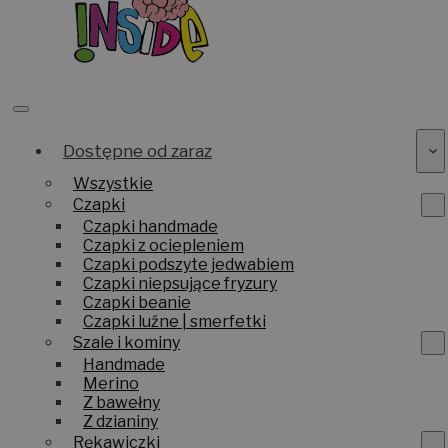
Dostępne od zaraz
Wszystkie
Czapki
Czapki handmade
Czapki z ociepleniem
Czapki podszyte jedwabiem
Czapki niepsujące fryzury
Czapki beanie
Czapki luźne | smerfetki
Szale i kominy
Handmade
Merino
Z bawełny
Z dzianiny
Rękawiczki