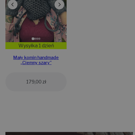
Wysyłka 1 dzień
Mały komin handmade
„Ciemny szary”
179,00
zł