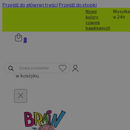
Przejdź do głównej treści
Przejdź do stopki
Nowe
Wysyłka
kolory
w 24h
czapek
bawłnianych
0
Brak
Wyszukiwarka
produktów
produktów
w koszyku.