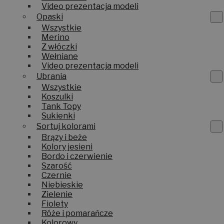
Video prezentacja modeli
Opaski
Wszystkie
Merino
Z włóczki
Wełniane
Video prezentacja modeli
Ubrania
Wszystkie
Koszulki
Tank Topy
Sukienki
Sortuj kolorami
Brązy i beże
Kolory jesieni
Bordo i czerwienie
Szarość
Czernie
Niebieskie
Zielenie
Fiolety
Róże i pomarańcze
Kolorowy