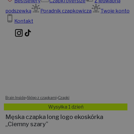
Bestsellery
Czapki oversize
Z jedwabną
podszewką
Poradnik czapkowicza
Twoje konto
Kontakt
Brain Inside
»
Sklep z czapkami
»
Czapki
Wysyłka 1 dzień
Męska czapka long logo ekoskórka
„Ciemny szary”