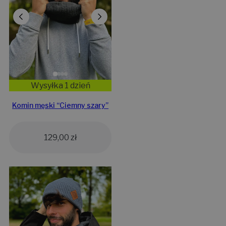
Wysyłka 1 dzień
Komin męski “Ciemny szary”
129,00
zł