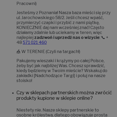
Pracowni)
Jesteśmy z Poznania! Nasza baza mieści się przy
ul. Jarochowskiego 58/2
. Jeśli chcesz wpaść,
przymierzyć czapki i przybić z nami piątkę,
KONIECZNIE daj nam wcześniej znać!
Często
działamy zdalnie lub uciekamy w teren, więc
najlepiej
zadzwoń i uprzedź nas o wizycie
: 📞 +
48
571 021 460
🎪
W TERENIE (Czyli na targach!)
Pakujemy wieszaki i krążymy po całej Polsce,
żeby być jak najbliżej Was. Chcesz sprawdzić,
kiedy będziemy w Twoim mieście? Wskakuj do
zakładki
[Nadchodzące Targi]
i poluj na nasze
stoisko!
Czy w sklepach partnerskich można zwrócić
produkty kupione w sklepie online?
Niestety nie.
Nasze sklepy partnerskie to
osobne królestwa, dlatego obowiązuje prosta