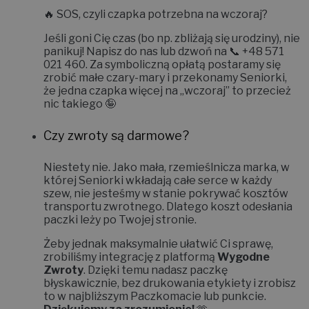
🔥
SOS, czyli czapka potrzebna na wczoraj?
Jeśli goni Cię czas (bo np. zbliżają się urodziny), nie
panikuj! Napisz do nas lub dzwoń na 📞
+48 571
021 460
. Za symboliczną opłatą postaramy się
zrobić małe czary-mary i
przekonamy Seniorki,
że jedna czapka więcej na „wczoraj” to przecież
nic takiego 🤪
Czy zwroty są darmowe?
Niestety nie.
Jako mała, rzemieślnicza marka, w
której Seniorki wkładają całe serce w każdy
szew, nie jesteśmy w stanie pokrywać kosztów
transportu zwrotnego. Dlatego koszt odesłania
paczki leży po Twojej stronie.
Żeby jednak maksymalnie ułatwić Ci sprawę,
zrobiliśmy integrację z platformą
Wygodne
Zwroty
. Dzięki temu nadasz paczkę
błyskawicznie, bez drukowania etykiety i zrobisz
to w najbliższym Paczkomacie lub punkcie.