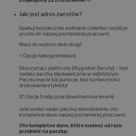
Dziękujemy za zrozumienie!
🫶
Jaki jest adres zwrotów?
Spakuj bezpiecznie wełniane cudeńko i wyślij je
prosto do naszej poznańskiej pracowni.
Masz do wyboru dwie drogi:
⚡
Opcja najwygodniejsza:
Skorzystaj z platformy
[Wygodne Zwroty]
– tam
nadasz paczkę błyskawicznie w najbliższym
Paczkomacie lub punkcie, bez konieczności
drukowania etykiety!
📦
Opcja tradycyjna (dowolnym kurierem):
Jeśli wolisz nadać paczkę samodzielnie, oto
kompletne dane naszej poznańskiej pracowni:
Oto kompletne dane, które możesz od razu
przekleić na paczkę: