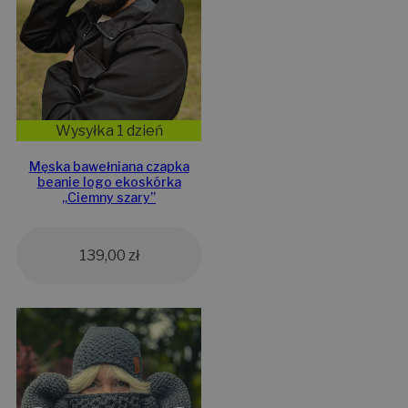
Wysyłka 1 dzień
Męska bawełniana czapka
beanie logo ekoskórka
„Ciemny szary”
139,00
zł