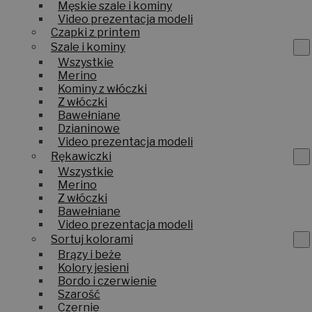
Męskie szale i kominy
Video prezentacja modeli
Czapki z printem
Szale i kominy
Wszystkie
Merino
Kominy z włóczki
Z włóczki
Bawełniane
Dzianinowe
Video prezentacja modeli
Rękawiczki
Wszystkie
Merino
Z włóczki
Bawełniane
Video prezentacja modeli
Sortuj kolorami
Brązy i beże
Kolory jesieni
Bordo i czerwienie
Szarość
Czernie