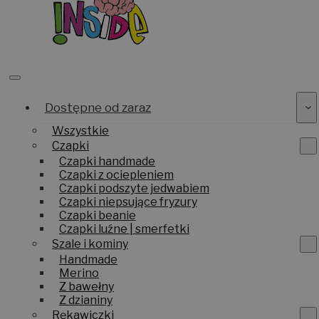
Dostępne od zaraz
Wszystkie
Czapki
Czapki handmade
Czapki z ociepleniem
Czapki podszyte jedwabiem
Czapki niepsujące fryzury
Czapki beanie
Czapki luźne | smerfetki
Szale i kominy
Handmade
Merino
Z bawełny
Z dzianiny
Rękawiczki