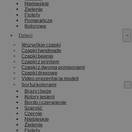
Niebieskie
Zielenie
Fiolety
Pomarańcze
Kolorowe
Dzieci
Wszystkie czapki
Czapki handmade
Czapki beanie
Czapki z printem
Czapki z dwoma pomponami
Czapki dresowe
Video prezentacja modeli
Sortuj kolorami
Brązy i beże
Kolory jesieni
Bordo i czerwienie
Szarość
Czernie
Niebieskie
Zielenie
Fiolety