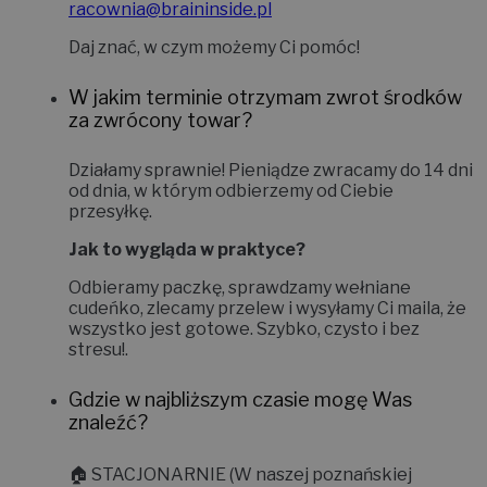
racownia@braininside.pl
Daj znać, w czym możemy Ci pomóc!
W jakim terminie otrzymam zwrot środków
za zwrócony towar?
Działamy sprawnie! Pieniądze zwracamy do
14 dni
od dnia, w którym odbierzemy od Ciebie
przesyłkę.
Jak to wygląda w praktyce?
Odbieramy paczkę, sprawdzamy wełniane
cudeńko, zlecamy przelew i wysyłamy Ci maila, że
wszystko jest gotowe. Szybko, czysto i bez
stresu!
.
Gdzie w najbliższym czasie mogę Was
znaleźć?
🏠
STACJONARNIE (W naszej poznańskiej