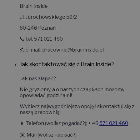
Brain Inside
ul. Jarochowskiego 58/2
60-246 Poznań
📞 tel. 571 021 460
📩 e-mail:
pracownia@braininside.pl
Jak skontaktować się z Brain Inside?
Jak nas złapać?
Nie gryziemy, a o naszych czapkach możemy
opowiadać godzinami!
Wybierz najwygodniejszą opcję i skontaktuj się z
naszą pracownią:
📱
Telefon (wolisz pogadać?):
+ 48
571 021 460
✉️
Mail (wolisz napisać?):