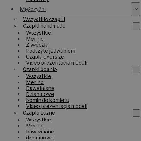
Mężczyźni
Wszystkie czapki
Czapki handmade
Wszystkie
Merino
Z włóczki
Podszyte jedwabiem
Czapki oversize
Video prezentacja modeli
Czapki beanie
Wszystkie
Merino
Bawełniane
Dzianinowe
Komin do komletu
Video prezentacja modeli
Czapki Luźne
Wszystkie
Merino
bawełniane
dzianinowe