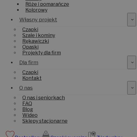
Róże i pomarańcze
Kolorowy
Własny projekt
Czapki
Szale i kominy
Rękawiczki
Opaski
Projekty dla firm
Dla firm
Czapki
Kontakt
O nas
O nas i seniorkach
FAQ
Blog
Wideo
Sklepy stacjonarne