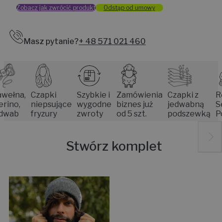
Zobacz jak zwrócić produkt
Odstąp od umowy
Masz pytanie?
+ 48 571 021 460
a,
Czapki
Szybkie i
Zamówienia
Czapki z
Rękod
,
niepsujące
wygodne
biznes już
jedwabną
Senior
b
fryzury
zwroty
od 5 szt.
podszewką
Pozna
Stwórz komplet