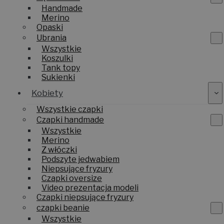
Handmade
Merino
Opaski
Ubrania
Wszystkie
Koszulki
Tank topy
Sukienki
Kobiety
Wszystkie czapki
Czapki handmade
Wszystkie
Merino
Z włóczki
Podszyte jedwabiem
Niepsujące fryzury
Czapki oversize
Video prezentacja modeli
Czapki niepsujące fryzury
czapki beanie
Wszystkie