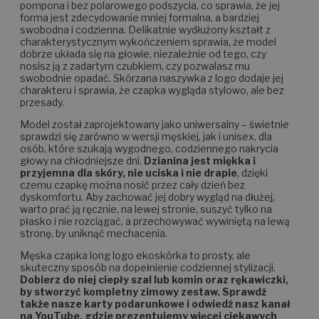
pompona i bez polarowego podszycia, co sprawia, że jej
forma jest zdecydowanie mniej formalna, a bardziej
swobodna i codzienna. Delikatnie wydłużony kształt z
charakterystycznym wykończeniem sprawia, że model
dobrze układa się na głowie, niezależnie od tego, czy
nosisz ją z zadartym czubkiem, czy pozwalasz mu
swobodnie opadać. Skórzana naszywka z logo dodaje jej
charakteru i sprawia, że czapka wygląda stylowo, ale bez
przesady.
Model został zaprojektowany jako uniwersalny – świetnie
sprawdzi się zarówno w wersji męskiej, jak i unisex, dla
osób, które szukają wygodnego, codziennego nakrycia
głowy na chłodniejsze dni.
Dzianina jest miękka i
przyjemna dla skóry, nie uciska i nie drapie
, dzięki
czemu czapkę można nosić przez cały dzień bez
dyskomfortu. Aby zachować jej dobry wygląd na dłużej,
warto prać ją ręcznie, na lewej stronie, suszyć tylko na
płasko i nie rozciągać, a przechowywać wywiniętą na lewą
stronę, by uniknąć mechacenia.
Męska czapka long logo ekoskórka to prosty, ale
skuteczny sposób na dopełnienie codziennej stylizacji.
Dobierz do niej ciepły szal lub komin oraz rękawiczki,
by stworzyć kompletny zimowy zestaw. Sprawdź
także nasze karty podarunkowe i odwiedź nasz kanał
na YouTube, gdzie prezentujemy więcej ciekawych