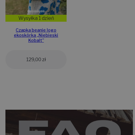
Wysyłka 1 dzień
Czapka beanie logo
ekoskórka „Niebieski
Kobalt”
129,00
zł