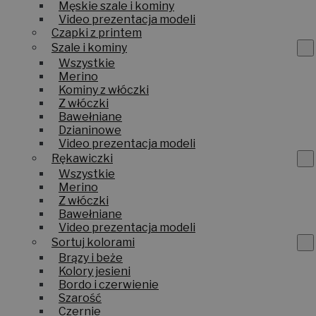
Męskie szale i kominy
Video prezentacja modeli
Czapki z printem
Szale i kominy
Wszystkie
Merino
Kominy z włóczki
Z włóczki
Bawełniane
Dzianinowe
Video prezentacja modeli
Rękawiczki
Wszystkie
Merino
Z włóczki
Bawełniane
Video prezentacja modeli
Sortuj kolorami
Brązy i beże
Kolory jesieni
Bordo i czerwienie
Szarość
Czernie