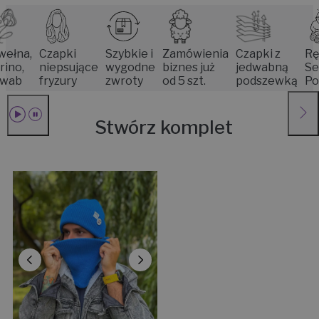
,
Czapki
Szybkie i
Zamówienia
Czapki z
Rękodz
niepsujące
wygodne
biznes już
jedwabną
Seniore
fryzury
zwroty
od 5 szt.
podszewką
Poznan
Stwórz komplet