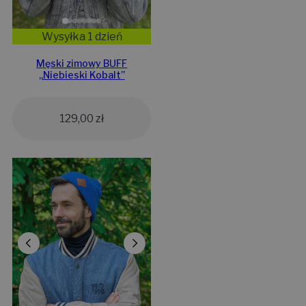
Wysyłka 1 dzień
Męski zimowy BUFF
„Niebieski Kobalt”
129,00
zł