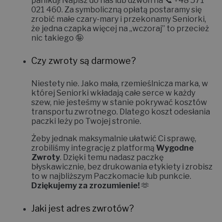
panikuj! Napisz do nas lub dzwoń na 📞
+48 571
021 460
. Za symboliczną opłatą postaramy się
zrobić małe czary-mary i
przekonamy Seniorki,
że jedna czapka więcej na „wczoraj” to przecież
nic takiego 🤪
Czy zwroty są darmowe?
Niestety nie.
Jako mała, rzemieślnicza marka, w
której Seniorki wkładają całe serce w każdy
szew, nie jesteśmy w stanie pokrywać kosztów
transportu zwrotnego. Dlatego koszt odesłania
paczki leży po Twojej stronie.
Żeby jednak maksymalnie ułatwić Ci sprawę,
zrobiliśmy integrację z platformą
Wygodne
Zwroty
. Dzięki temu nadasz paczkę
błyskawicznie, bez drukowania etykiety i zrobisz
to w najbliższym Paczkomacie lub punkcie.
Dziękujemy za zrozumienie!
🫶
Jaki jest adres zwrotów?