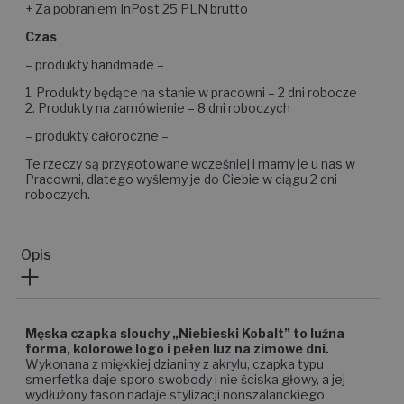
+ Za pobraniem InPost 25 PLN brutto
Czas
– produkty handmade –
1. Produkty będące na stanie w pracowni – 2 dni robocze
2. Produkty na zamówienie – 8 dni roboczych
– produkty całoroczne –
Te rzeczy są przygotowane wcześniej i mamy je u nas w
Pracowni, dlatego wyślemy je do Ciebie w ciągu 2 dni
roboczych.
Opis
Męska czapka slouchy „Niebieski Kobalt” to luźna
forma, kolorowe logo i pełen luz na zimowe dni.
Wykonana z miękkiej dzianiny z akrylu, czapka typu
smerfetka daje sporo swobody i nie ściska głowy, a jej
wydłużony fason nadaje stylizacji nonszalanckiego