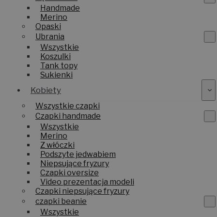
Handmade
Merino
Opaski
Ubrania
Wszystkie
Koszulki
Tank topy
Sukienki
Kobiety
Wszystkie czapki
Czapki handmade
Wszystkie
Merino
Z włóczki
Podszyte jedwabiem
Niepsujące fryzury
Czapki oversize
Video prezentacja modeli
Czapki niepsujące fryzury
czapki beanie
Wszystkie