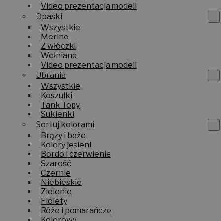
Video prezentacja modeli
Opaski
Wszystkie
Merino
Z włóczki
Wełniane
Video prezentacja modeli
Ubrania
Wszystkie
Koszulki
Tank Topy
Sukienki
Sortuj kolorami
Brązy i beże
Kolory jesieni
Bordo i czerwienie
Szarość
Czernie
Niebieskie
Zielenie
Fiolety
Róże i pomarańcze
Kolorowy