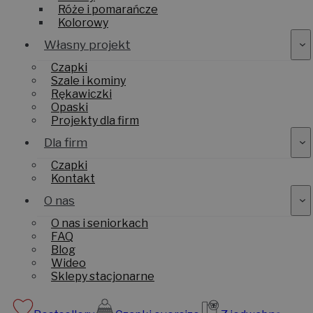
Róże i pomarańcze
Kolorowy
Własny projekt
Czapki
Szale i kominy
Rękawiczki
Opaski
Projekty dla firm
Dla firm
Czapki
Kontakt
O nas
O nas i seniorkach
FAQ
Blog
Wideo
Sklepy stacjonarne