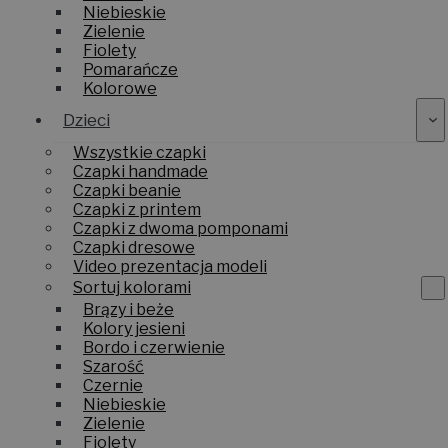
Niebieskie
Zielenie
Fiolety
Pomarańcze
Kolorowe
Dzieci
Wszystkie czapki
Czapki handmade
Czapki beanie
Czapki z printem
Czapki z dwoma pomponami
Czapki dresowe
Video prezentacja modeli
Sortuj kolorami
Brązy i beże
Kolory jesieni
Bordo i czerwienie
Szarość
Czernie
Niebieskie
Zielenie
Fiolety