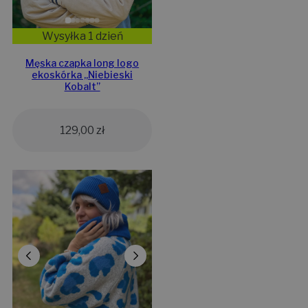
Wysyłka 1 dzień
Męska czapka long logo
ekoskórka „Niebieski
Kobalt”
129,00
zł