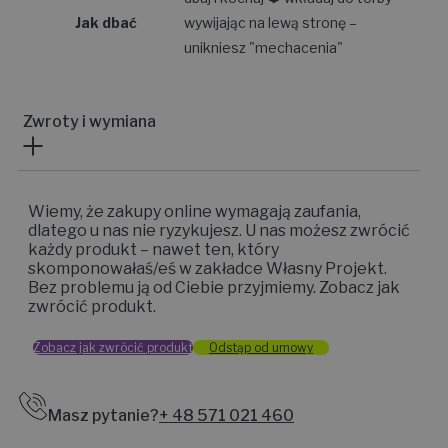
Jak dbać
wywijając na lewą stronę –
unikniesz "mechacenia"
Zwroty i wymiana
Wiemy, że zakupy online wymagają zaufania,
dlatego u nas nie ryzykujesz. U nas możesz zwrócić
każdy produkt – nawet ten, który
skomponowałaś/eś w zakładce Własny Projekt.
Bez problemu ją od Ciebie przyjmiemy. Zobacz jak
zwrócić produkt.
Zobacz jak zwrócić produkt
Odstąp od umowy
Masz pytanie?
+ 48 571 021 460