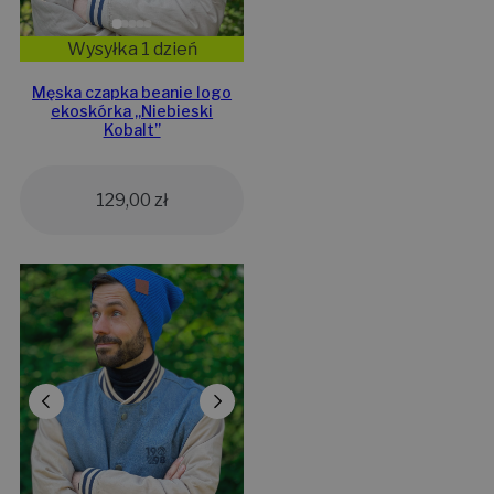
Wysyłka 1 dzień
Męska czapka beanie logo
ekoskórka „Niebieski
Kobalt”
129,00
zł