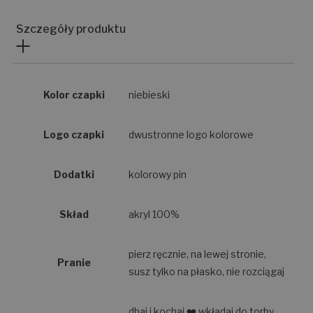
Szczegóły produktu
Kolor czapki
niebieski
Logo czapki
dwustronne logo kolorowe
Dodatki
kolorowy pin
Skład
akryl 100%
pierz ręcznie, na lewej stronie,
Pranie
susz tylko na płasko, nie rozciągaj
dbaj i kochaj ❤️ wkładaj do torby