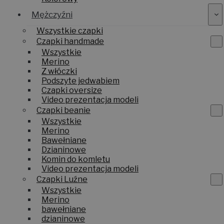
Mężczyźni
Wszystkie czapki
Czapki handmade
Wszystkie
Merino
Z włóczki
Podszyte jedwabiem
Czapki oversize
Video prezentacja modeli
Czapki beanie
Wszystkie
Merino
Bawełniane
Dzianinowe
Komin do komletu
Video prezentacja modeli
Czapki Luźne
Wszystkie
Merino
bawełniane
dzianinowe