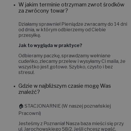
W jakim terminie otrzymam zwrot środków
za zwrócony towar?
Działamy sprawnie! Pieniądze zwracamy do
14 dni
od dnia, w którym odbierzemy od Ciebie
przesyłkę.
Jak to wygląda w praktyce?
Odbieramy paczkę, sprawdzamy wełniane
cudeńko, zlecamy przelew i wysyłamy Ci maila, że
wszystko jest gotowe. Szybko, czysto i bez
stresu!
.
Gdzie w najbliższym czasie mogę Was
znaleźć?
🏠
STACJONARNIE (W naszej poznańskiej
Pracowni)
Jesteśmy z Poznania! Nasza baza mieści się przy
ul. Jarochowskiego 58/2
. Jeśli chcesz wpaść,