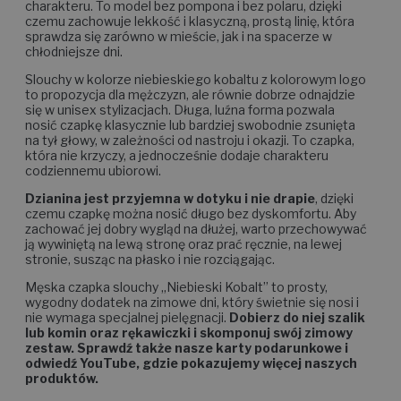
charakteru. To model bez pompona i bez polaru, dzięki
czemu zachowuje lekkość i klasyczną, prostą linię, która
sprawdza się zarówno w mieście, jak i na spacerze w
chłodniejsze dni.
Slouchy w kolorze niebieskiego kobaltu z kolorowym logo
to propozycja dla mężczyzn, ale równie dobrze odnajdzie
się w unisex stylizacjach. Długa, luźna forma pozwala
nosić czapkę klasycznie lub bardziej swobodnie zsunięta
na tył głowy, w zależności od nastroju i okazji. To czapka,
która nie krzyczy, a jednocześnie dodaje charakteru
codziennemu ubiorowi.
Dzianina jest przyjemna w dotyku i nie drapie
, dzięki
czemu czapkę można nosić długo bez dyskomfortu. Aby
zachować jej dobry wygląd na dłużej, warto przechowywać
ją wywiniętą na lewą stronę oraz prać ręcznie, na lewej
stronie, susząc na płasko i nie rozciągając.
Męska czapka slouchy „Niebieski Kobalt” to prosty,
wygodny dodatek na zimowe dni, który świetnie się nosi i
nie wymaga specjalnej pielęgnacji.
Dobierz do niej szalik
lub komin oraz rękawiczki i skomponuj swój zimowy
zestaw. Sprawdź także nasze karty podarunkowe i
odwiedź YouTube, gdzie pokazujemy więcej naszych
produktów.