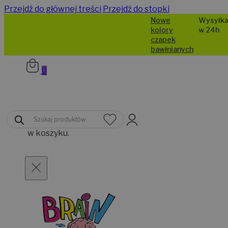
Przejdź do głównej treści
Przejdź do stopki
Nowe
Wysyłka
kolory
w 24h
czapek
bawłnianych
0
Brak
Wyszukiwarka
produktów
produktów
w koszyku.