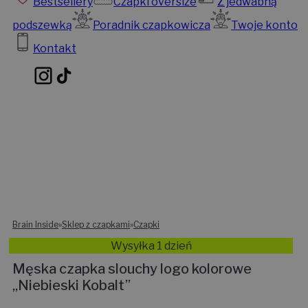
Bestsellery
Czapki oversize
Z jedwabną
podszewką
Poradnik czapkowicza
Twoje konto
Kontakt
Brain Inside
»
Sklep z czapkami
»
Czapki
Wysyłka 1 dzień
Męska czapka slouchy logo kolorowe
„Niebieski Kobalt”