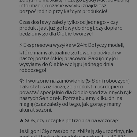
informację o czasie wysyłki znajdziesz
bezpośrednio przy każdym produkcie!
Czas dostawy zależy tylko od jednego – czy
produkt jest już gotowy do drogi, czy dopiero
będziemy go dla Ciebie tworzyć!
⚡
Ekspresowa wysyłka w 24h:
Dotyczy modeli,
które mamy aktualnie gotowe na półkach w
naszej poznańskiej pracowni. Pakujemy je i
wysyłamy do Ciebie w ciągu jednego dnia
roboczego!
🧶
Tworzone na zamówienie (5-8 dni roboczych):
Taki status oznacza, że produkt musi dopiero
powstać specjalnie dla Ciebie spod zwinnych rąk
naszych Seniorek. Potrzebujemy kilku dni na
magię (czas zależy od tego, jak gorący mamy
akurat sezon).
🔥
SOS, czyli czapka potrzebna na wczoraj?
Jeśli goni Cię czas (bo np. zbliżają się urodziny), nie