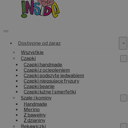
Dostępne od zaraz
Wszystkie
Czapki
Czapki handmade
Czapki z ociepleniem
Czapki podszyte jedwabiem
Czapki niepsujące fryzury
Czapki beanie
Czapki luźne | smerfetki
Szale i kominy
Handmade
Merino
Z bawełny
Z dzianiny
Rękawiczki