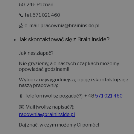
60-246 Poznań
📞 tel. 571 021 460
📩 e-mail:
pracownia@braininside.pl
Jak skontaktować się z Brain Inside?
Jak nas złapać?
Nie gryziemy, a o naszych czapkach możemy
opowiadać godzinami!
Wybierz najwygodniejszą opcję i skontaktuj się z
naszą pracownią:
📱
Telefon (wolisz pogadać?):
+ 48
571 021 460
✉️
Mail (wolisz napisać?):
racownia@braininside.pl
Daj znać, w czym możemy Ci pomóc!