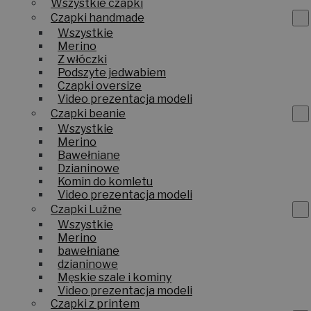
Wszystkie czapki
Czapki handmade
Wszystkie
Merino
Z włóczki
Podszyte jedwabiem
Czapki oversize
Video prezentacja modeli
Czapki beanie
Wszystkie
Merino
Bawełniane
Dzianinowe
Komin do komletu
Video prezentacja modeli
Czapki Luźne
Wszystkie
Merino
bawełniane
dzianinowe
Męskie szale i kominy
Video prezentacja modeli
Czapki z printem