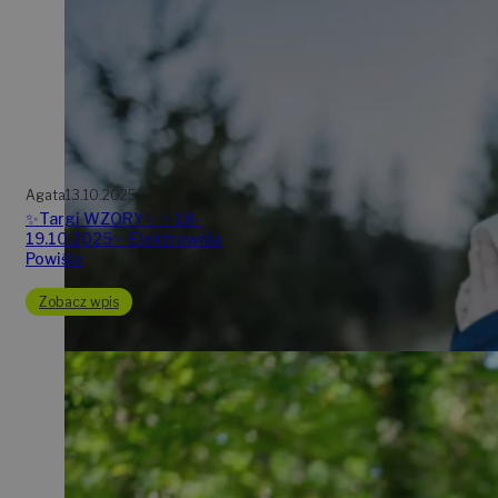
Agata
13.10.2025
✨Targi WZORY✨ ✨18-
19.10.2025✨ Elektrownia
Powiśle
Zobacz wpis