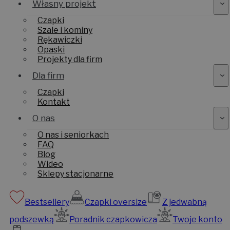
Własny projekt
Czapki
Szale i kominy
Rękawiczki
Opaski
Projekty dla firm
Dla firm
Czapki
Kontakt
O nas
O nas i seniorkach
FAQ
Blog
Wideo
Sklepy stacjonarne
Bestsellery
Czapki oversize
Z jedwabną
podszewką
Poradnik czapkowicza
Twoje konto