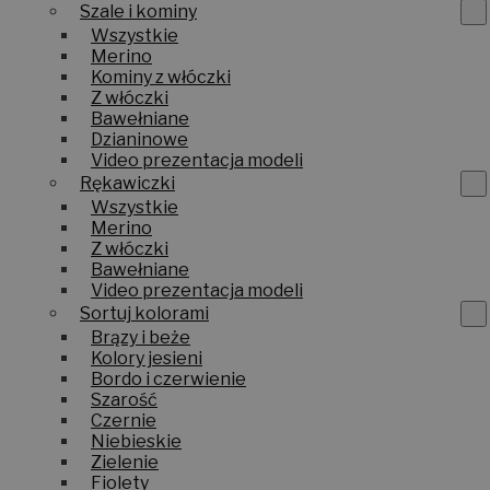
Szale i kominy
Wszystkie
Merino
Kominy z włóczki
Z włóczki
Bawełniane
Dzianinowe
Video prezentacja modeli
Rękawiczki
Wszystkie
Merino
Z włóczki
Bawełniane
Video prezentacja modeli
Sortuj kolorami
Brązy i beże
Kolory jesieni
Bordo i czerwienie
Szarość
Czernie
Niebieskie
Zielenie
Fiolety