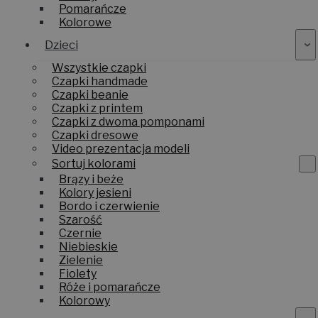
Pomarańcze
Kolorowe
Dzieci
Wszystkie czapki
Czapki handmade
Czapki beanie
Czapki z printem
Czapki z dwoma pomponami
Czapki dresowe
Video prezentacja modeli
Sortuj kolorami
Brązy i beże
Kolory jesieni
Bordo i czerwienie
Szarość
Czernie
Niebieskie
Zielenie
Fiolety
Róże i pomarańcze
Kolorowy