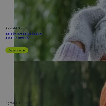
Agata
14.11.2025
Zalety noszenia czapki
z wełny merino
Zobacz wpis
Agata
13.11.2025