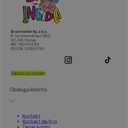
Brain Inside Sp. z o.o.
K. Jarochowskiego 58/2,
60-246 Poznań
NIP: 7822942714
REGON: 529160760
Odstąp od umowy
Obsługa klienta
Kontakt
Kontakt dla firm
Twoje konto