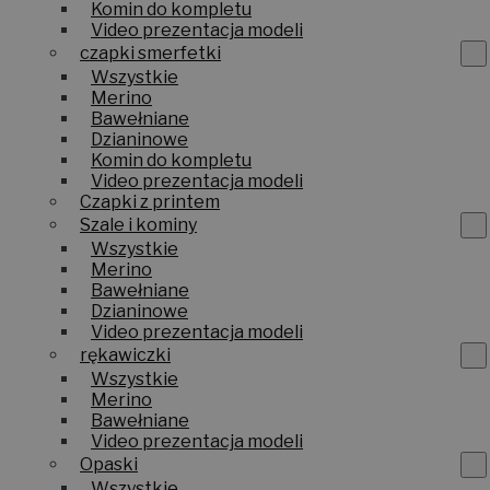
Komin do kompletu
Video prezentacja modeli
czapki smerfetki
Wszystkie
Merino
Bawełniane
Dzianinowe
Komin do kompletu
Video prezentacja modeli
Czapki z printem
Szale i kominy
Wszystkie
Merino
Bawełniane
Dzianinowe
Video prezentacja modeli
rękawiczki
Wszystkie
Merino
Bawełniane
Video prezentacja modeli
Opaski
Wszystkie