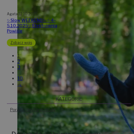
Agata
02.10.2025
✨Slow WEEKEND✨ ✨4-
5.10.2025✨ Elektrownia
Powiśle
Zobacz wpis
1
2
3
…
10
→
KATEGORIE
Porady i tipy
Targi mody