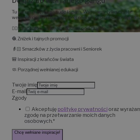
Dołącz do wełnianego gangu
Tu nie ma miejsca na nudę i spam. Wysyłamy tylko czyste,
wełniane ciepło i dawkę dobrej energii!
Zyskujesz dostęp do:
💇🏼‍♀️
Patentów na idealną fryzurę
pod czapkę
🧶
Zniżek i tajnych promocji
👵🏻
Smaczków z życia pracowni
i Seniorek
🎒
Inspiracji z krańców świata
🧼
Porządnej wełnianej edukacji
Twoje imię
E-mail
Zgody
Akceptuję
politykę prywatności
oraz wyraża
zgodę na przetwarzanie moich danych
osobowych.*
Chcę wełniane inspiracje!