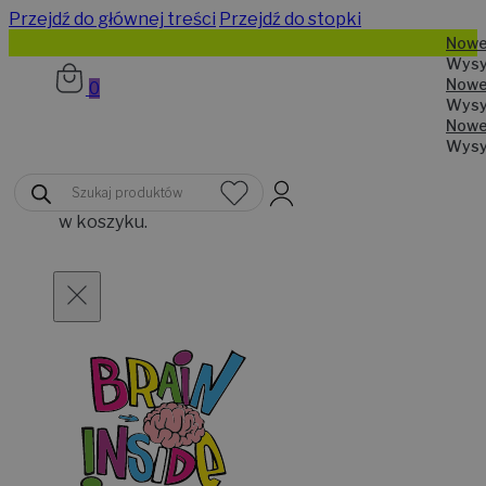
Przejdź do głównej treści
Przejdź do stopki
N
W
N
0
W
N
W
Brak
Wyszukiwarka
produktów
produktów
w koszyku.