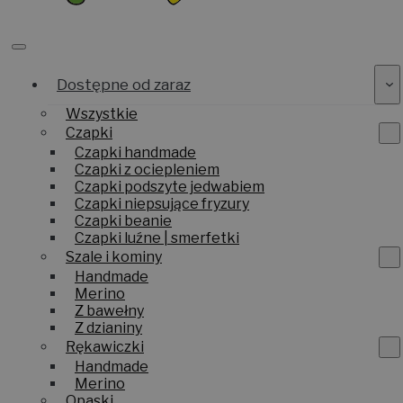
Dostępne od zaraz
Wszystkie
Czapki
Czapki handmade
Czapki z ociepleniem
Czapki podszyte jedwabiem
Czapki niepsujące fryzury
Czapki beanie
Czapki luźne | smerfetki
Szale i kominy
Handmade
Merino
Z bawełny
Z dzianiny
Rękawiczki
Handmade
Merino
Opaski