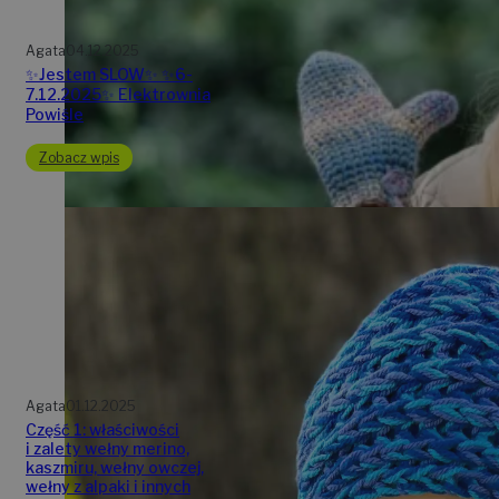
Agata
04.12.2025
✨Jestem SLOW✨ ✨6-
7.12.2025✨ Elektrownia
Powiśle
Zobacz wpis
Agata
01.12.2025
Część 1: właściwości
i zalety wełny merino,
kaszmiru, wełny owczej,
wełny z alpaki i innych