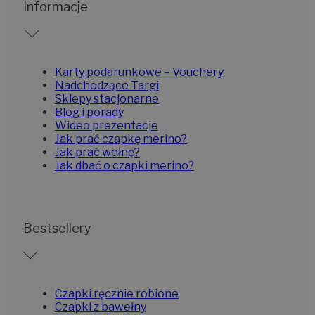
Informacje
Karty podarunkowe – Vouchery
Nadchodzące Targi
Sklepy stacjonarne
Blog i porady
Wideo prezentacje
Jak prać czapkę merino?
Jak prać wełnę?
Jak dbać o czapki merino?
Bestsellery
Czapki ręcznie robione
Czapki z bawełny