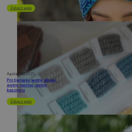
Zobacz wpis
Agata
19.11.2025
Porównanie wełny alpaki,
wełny merino, wełny
kaszmiru
Zobacz wpis