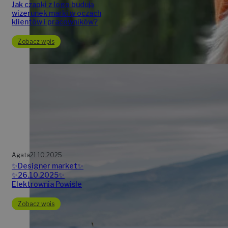
Jak czapki z logo budują
wizerunek marki w oczach
klientów i pracowników?
Zobacz wpis
Agata
21.10.2025
✨Designer market✨
✨26.10.2025✨
Elektrownia Powiśle
Zobacz wpis