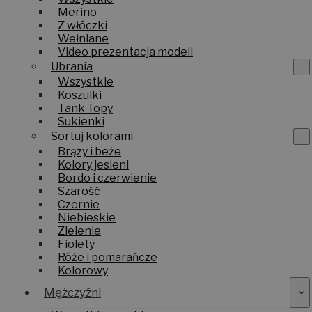
Merino
Z włóczki
Wełniane
Video prezentacja modeli
Ubrania
Wszystkie
Koszulki
Tank Topy
Sukienki
Sortuj kolorami
Brązy i beże
Kolory jesieni
Bordo i czerwienie
Szarość
Czernie
Niebieskie
Zielenie
Fiolety
Róże i pomarańcze
Kolorowy
Mężczyźni