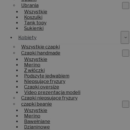
Ubrania
Wszystkie
Koszulki
Tank topy
Sukienki
Kobiety
Wszystkie czapki
Czapki handmade
Wszystkie
Merino
Z włóczki
Podszyte jedwabiem
Niepsujące fryzury
Czapki oversize
Video prezentacja modeli
Czapki niepsujące fryzury
czapki beanie
Wszystkie
Merino
Bawełniane
Dzianinowe