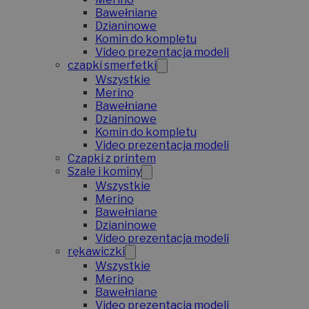
Bawełniane
Dzianinowe
Komin do kompletu
Video prezentacja modeli
czapki smerfetki
Wszystkie
Merino
Bawełniane
Dzianinowe
Komin do kompletu
Video prezentacja modeli
Czapki z printem
Szale i kominy
Wszystkie
Merino
Bawełniane
Dzianinowe
Video prezentacja modeli
rękawiczki
Wszystkie
Merino
Bawełniane
Video prezentacja modeli