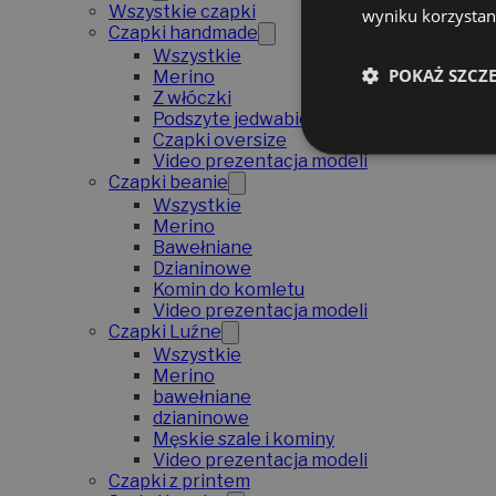
Wszystkie czapki
wyniku korzystani
Czapki handmade
Wszystkie
POKAŻ SZCZ
Merino
Z włóczki
Podszyte jedwabiem
Czapki oversize
Video prezentacja modeli
Czapki beanie
Wszystkie
Merino
Bawełniane
Dzianinowe
Komin do komletu
Video prezentacja modeli
Czapki Luźne
Wszystkie
Merino
bawełniane
dzianinowe
Męskie szale i kominy
Video prezentacja modeli
Czapki z printem