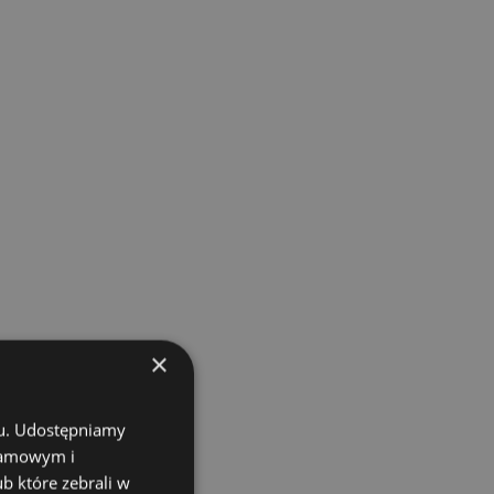
×
chu. Udostępniamy
klamowym i
ub które zebrali w