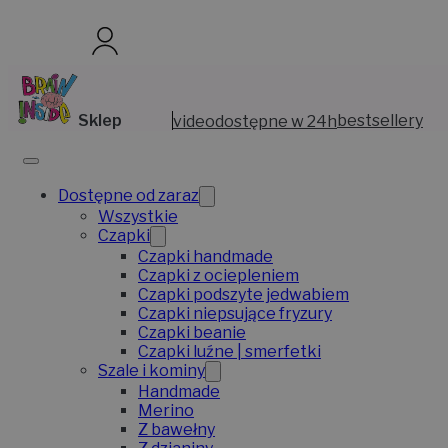
Sklep
video
dostępne w 24h
bestsellery
Dostępne od zaraz
Wszystkie
Czapki
Czapki handmade
Czapki z ociepleniem
Czapki podszyte jedwabiem
Czapki niepsujące fryzury
Czapki beanie
Czapki luźne | smerfetki
Szale i kominy
Handmade
Merino
Z bawełny