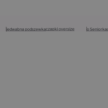
jedwabna podszewka
czapki oversize
o Seniorka