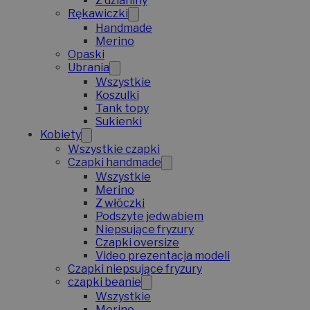
Z dzianiny
Rękawiczki
Handmade
Merino
Opaski
Ubrania
Wszystkie
Koszulki
Tank topy
Sukienki
Kobiety
Wszystkie czapki
Czapki handmade
Wszystkie
Merino
Z włóczki
Podszyte jedwabiem
Niepsujące fryzury
Czapki oversize
Video prezentacja modeli
Czapki niepsujące fryzury
czapki beanie
Wszystkie
Merino