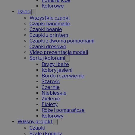
Pomarańcze
Kolorowe
Dzieci
Wszystkie czapki
Czapki handmade
Czapki beanie
Czapki z printem
Czapki z dwoma pomponami
Czapki dresowe
Video prezentacja modeli
Sortuj kolorami
Brązy i beże
Kolory jesieni
Bordo i czerwienie
Szarość
Czernie
Niebieskie
Zielenie
Fiolety
Róże i pomarańcze
Kolorowy
Własny projekt
Czapki
Szale i kominy