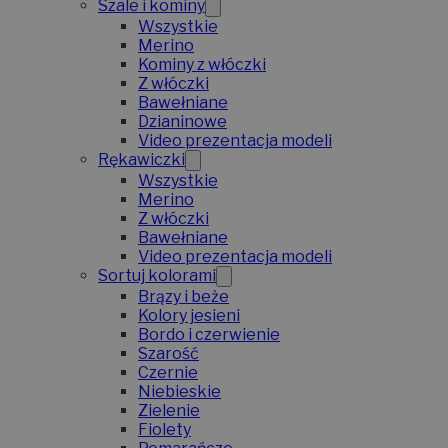
Szale i kominy
Wszystkie
Merino
Kominy z włóczki
Z włóczki
Bawełniane
Dzianinowe
Video prezentacja modeli
Rękawiczki
Wszystkie
Merino
Z włóczki
Bawełniane
Video prezentacja modeli
Sortuj kolorami
Brązy i beże
Kolory jesieni
Bordo i czerwienie
Szarość
Czernie
Niebieskie
Zielenie
Fiolety