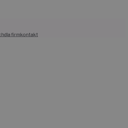
ch
dla firm
kontakt