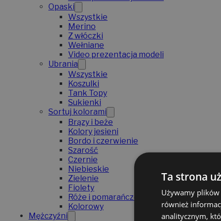
Opaski
Wszystkie
Merino
Z włóczki
Wełniane
Video prezentacja modeli
Ubrania
Wszystkie
Koszulki
Tank Topy
Sukienki
Sortuj kolorami
Brązy i beże
Kolory jesieni
Bordo i czerwienie
Szarość
Czernie
Niebieskie
Ta strona u
Zielenie
Fiolety
Używamy plików co
Róże i pomarańcze
również informac
Kolorowy
analitycznym, któ
Mężczyźni