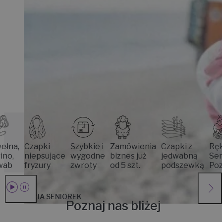
Czapki
Szybkie i
Zamówienia
Czapki z
Rękodzie
niepsujące
wygodne
biznes już
jedwabną
Seniorek
fryzury
zwroty
od 5 szt.
podszewką
Poznani
HISTORIA SENIOREK
Poznaj nas bliżej