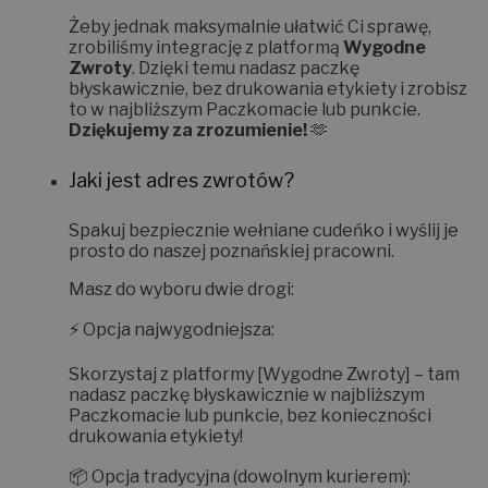
Żeby jednak maksymalnie ułatwić Ci sprawę,
zrobiliśmy integrację z platformą
Wygodne
Zwroty
. Dzięki temu nadasz paczkę
błyskawicznie, bez drukowania etykiety i zrobisz
to w najbliższym Paczkomacie lub punkcie.
Dziękujemy za zrozumienie!
🫶
Jaki jest adres zwrotów?
Spakuj bezpiecznie wełniane cudeńko i wyślij je
prosto do naszej poznańskiej pracowni.
Masz do wyboru dwie drogi:
⚡
Opcja najwygodniejsza:
Skorzystaj z platformy
[Wygodne Zwroty]
– tam
nadasz paczkę błyskawicznie w najbliższym
Paczkomacie lub punkcie, bez konieczności
drukowania etykiety!
📦
Opcja tradycyjna (dowolnym kurierem):