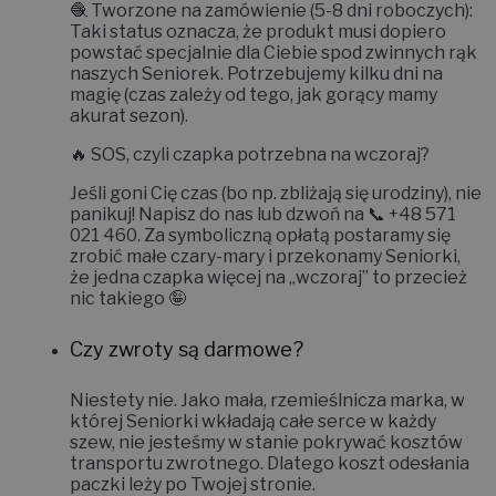
🧶
Tworzone na zamówienie (5-8 dni roboczych):
Taki status oznacza, że produkt musi dopiero
powstać specjalnie dla Ciebie spod zwinnych rąk
naszych Seniorek. Potrzebujemy kilku dni na
magię (czas zależy od tego, jak gorący mamy
akurat sezon).
🔥
SOS, czyli czapka potrzebna na wczoraj?
Jeśli goni Cię czas (bo np. zbliżają się urodziny), nie
panikuj! Napisz do nas lub dzwoń na 📞
+48 571
021 460
. Za symboliczną opłatą postaramy się
zrobić małe czary-mary i
przekonamy Seniorki,
że jedna czapka więcej na „wczoraj” to przecież
nic takiego 🤪
Czy zwroty są darmowe?
Niestety nie.
Jako mała, rzemieślnicza marka, w
której Seniorki wkładają całe serce w każdy
szew, nie jesteśmy w stanie pokrywać kosztów
transportu zwrotnego. Dlatego koszt odesłania
paczki leży po Twojej stronie.