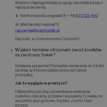
Wybierz najwygodniejszą opcję i skontaktuj się z
naszą pracownią:
📱
Telefon (wolisz pogadać?):
+ 48
571 021 460
✉️
Mail (wolisz napisać?):
racownia@braininside.pl
Daj znać, w czym możemy Ci pomóc!
W jakim terminie otrzymam zwrot środków
za zwrócony towar?
Działamy sprawnie! Pieniądze zwracamy do
14 dni
od dnia, w którym odbierzemy od Ciebie
przesyłkę.
Jak to wygląda w praktyce?
Odbieramy paczkę, sprawdzamy wełniane
cudeńko, zlecamy przelew i wysyłamy Ci maila, że
wszystko jest gotowe. Szybko, czysto i bez
stresu!
.