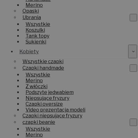
Merino
Opaski
Ubrania
Wszystkie
Koszulki
Tank topy
Sukienki
Kobiety
Wszystkie czapki
Czapki handmade
Wszystkie
Merino
Z włóczki
Podszyte jedwabiem
Niepsujące fryzury
Czapki oversize
Video prezentacja modeli
Czapki niepsujące fryzury
czapki beanie
Wszystkie
Merino