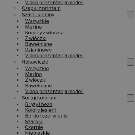
Video prezentacja modeli
Czapki z printem
Szale i kominy
Wszystkie
Merino
Kominy z włóczki
Z włóczki
Bawełniane
Dzianinowe
Video prezentacja modeli
Rękawiczki
Wszystkie
Merino
Z włóczki
Bawełniane
Video prezentacja modeli
Sortuj kolorami
Brązy i beże
Kolory jesieni
Bordo i czerwienie
Szarość
Czernie
Niebieskie