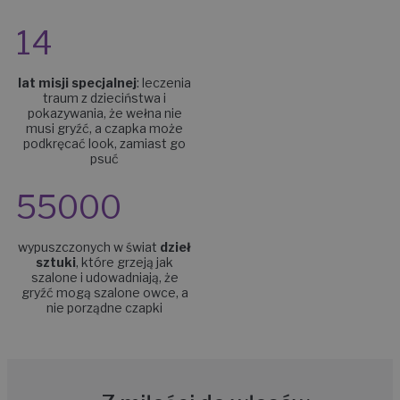
14
lat misji specjalnej
:
leczenia
traum z dzieciństwa i
pokazywania, że wełna nie
musi gryźć, a czapka może
podkręcać look, zamiast go
psuć
55000
wypuszczonych w świat
dzieł
sztuki
, które grzeją jak
szalone i udowadniają, że
gryźć mogą szalone owce, a
nie porządne czapki