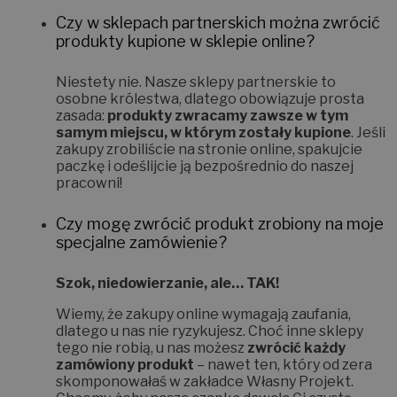
Czy w sklepach partnerskich można zwrócić
produkty kupione w sklepie online?
Niestety nie.
Nasze sklepy partnerskie to
osobne królestwa, dlatego obowiązuje prosta
zasada:
produkty zwracamy zawsze w tym
samym miejscu, w którym zostały kupione
. Jeśli
zakupy zrobiliście na stronie online, spakujcie
paczkę i odeślijcie ją bezpośrednio do naszej
pracowni!
Czy mogę zwrócić produkt zrobiony na moje
specjalne zamówienie?
Szok, niedowierzanie, ale… TAK!
Wiemy, że zakupy online wymagają zaufania,
dlatego u nas nie ryzykujesz. Choć inne sklepy
tego nie robią, u nas możesz
zwrócić każdy
zamówiony produkt
– nawet ten, który od zera
skomponowałaś w zakładce
Własny Projekt
.