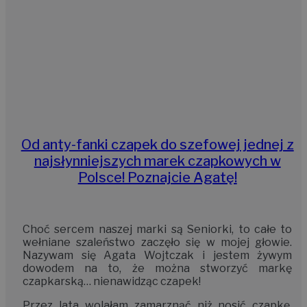
Od anty-fanki czapek do szefowej jednej z
najsłynniejszych marek czapkowych w
Polsce! Poznajcie Agatę!
Choć sercem naszej marki są Seniorki, to całe to
wełniane szaleństwo zaczęło się w mojej głowie.
Nazywam się Agata Wojtczak i jestem żywym
dowodem na to, że można stworzyć markę
czapkarską… nienawidząc czapek!
Przez lata wolałam zamarznąć niż nosić czapkę.