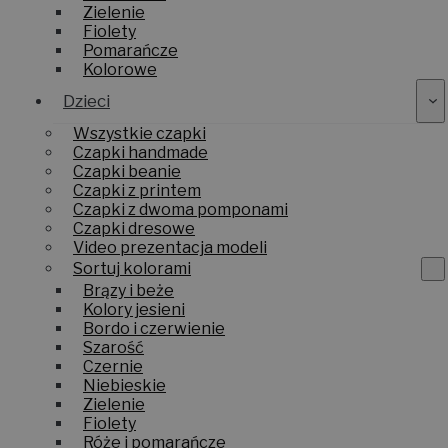
Zielenie
Fiolety
Pomarańcze
Kolorowe
Dzieci
Wszystkie czapki
Czapki handmade
Czapki beanie
Czapki z printem
Czapki z dwoma pomponami
Czapki dresowe
Video prezentacja modeli
Sortuj kolorami
Brązy i beże
Kolory jesieni
Bordo i czerwienie
Szarość
Czernie
Niebieskie
Zielenie
Fiolety
Róże i pomarańcze