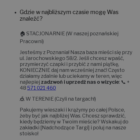
Gdzie w najbliższym czasie mogę Was
znaleźć?
🏠
STACJONARNIE (W naszej poznańskiej
Pracowni)
Jesteśmy z Poznania! Nasza baza mieści się przy
ul. Jarochowskiego 58/2
. Jeśli chcesz wpaść,
przymierzyć czapki i przybić z nami piątkę,
KONIECZNIE daj nam wcześniej znać!
Często
działamy zdalnie lub uciekamy w teren, więc
najlepiej
zadzwoń i uprzedź nas o wizycie
: 📞 +
48
571 021 460
🎪
W TERENIE (Czyli na targach!)
Pakujemy wieszaki i krążymy po całej Polsce,
żeby być jak najbliżej Was. Chcesz sprawdzić,
kiedy będziemy w Twoim mieście? Wskakuj do
zakładki
[Nadchodzące Targi]
i poluj na nasze
stoisko!