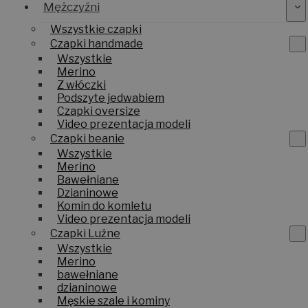
Mężczyźni
Wszystkie czapki
Czapki handmade
Wszystkie
Merino
Z włóczki
Podszyte jedwabiem
Czapki oversize
Video prezentacja modeli
Czapki beanie
Wszystkie
Merino
Bawełniane
Dzianinowe
Komin do komletu
Video prezentacja modeli
Czapki Luźne
Wszystkie
Merino
bawełniane
dzianinowe
Męskie szale i kominy