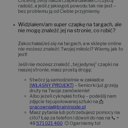
Chcemy, żeby nasza czapka dawała Ci czystą
radość, a jeśli z jakiegoś powodu tak nie jest –
bez problemu ją od Ciebie przyjmiemy.
Widziałem/am super czapkę na targach, ale
nie mogę znaleźć jej na stronie, co robić?
Zakochałaś/eś się na targach, a w sklepie online
nie możesz znaleźć Twojej miłości? Wiemy, jak to
jest!
Jeśli nie możesz znaleźć „tej jedynej” czapki na
naszej stronie, masz prostą drogę:
Stwórz ją samodzielnie w zakładce
[
WŁASNY PROJEKT
]
– Seniorki już grzeją
druty na Twoje zamówienie!
Albo jeżeli cyknęłaś fotkę – podeślij nam
zdjęcie tej upolowanej sztuki na 📩
pracownia@braininside.pl
Masz pytania lub potrzebujesz pomocy na
cito? Łap za telefon i dzwoń do nas na 📞
+
48
571 021 460
🙂 Ogarniemy to!