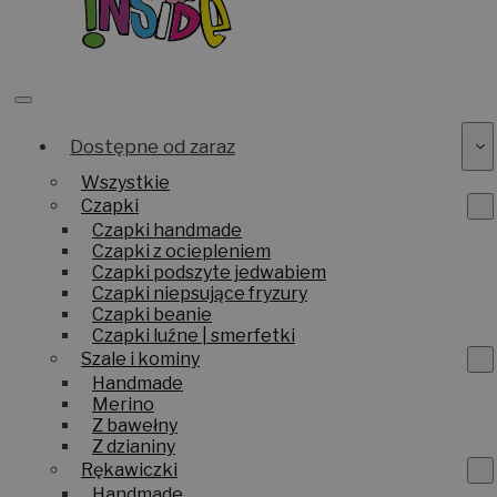
Dostępne od zaraz
Wszystkie
Czapki
Czapki handmade
Czapki z ociepleniem
Czapki podszyte jedwabiem
Czapki niepsujące fryzury
Czapki beanie
Czapki luźne | smerfetki
Szale i kominy
Handmade
Merino
Z bawełny
Z dzianiny
Rękawiczki
Handmade