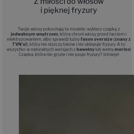
Z miłości do włosów
i pięknej fryzury
Twoje włosy pokochają te modele: wybierz czapkę z
jedwabnym wnętrzem
, która chroni włosy
przed tarciem i
elektryzowaniem, albo sprawdź
luźny
fason
oversize
(
znany z
TVN’u!
), który nie niszczy loków i nie uklepuje fryzury. A to
wszystko w naturalnych wersjach z
bawełny
lub wełny
merino
!
Czapka, która nie gryzie i nie psuje fryzury? Istnieje!