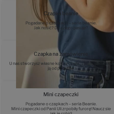
Czapka beanie
Pogadane o czapkach – seria beanie.
Jak nosić? Do czego pasuje?
Czapka na zamówienie
U nas stworzysz własne kolory czapki i zaprojektujesz
ją od podstaw.
Mini czapeczki
Pogadane o czapkach – seria Beanie.
Mini czapeczki od Panii Uli zrpobiły furorę! Naucz sie
jak je robić!