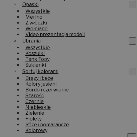
Opaski
Wszystkie
Merino
Z włóczki
Wełniane
Video prezentacja modeli
Ubrania
Wszystkie
Koszulki
Tank Topy
Sukienki
Sortuj kolorami
Brązy i beże
Kolory jesieni
Bordo i czerwienie
Szarość
Czernie
Niebieskie
Zielenie
Fiolety
Róże i pomarańcze
Kolorowy