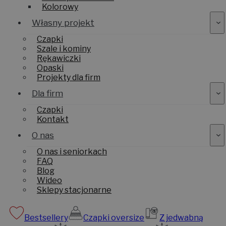
Kolorowy
Własny projekt
Czapki
Szale i kominy
Rękawiczki
Opaski
Projekty dla firm
Dla firm
Czapki
Kontakt
O nas
O nas i seniorkach
FAQ
Blog
Wideo
Sklepy stacjonarne
Bestsellery
Czapki oversize
Z jedwabną