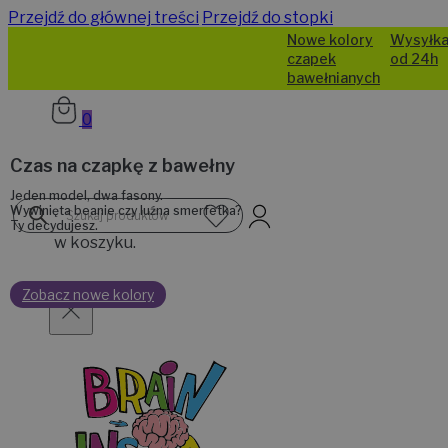
Przejdź do głównej treści
Przejdź do stopki
Nowe kolory
Wysyłka
czapek
od 24h
bawełnianych
0
Czas na czapkę z bawełny
Jeden model, dwa fasony.
Brak
Wyszukiwarka
Wywinięta beanie czy luźna smerfetka?
produktów
produktów
Ty decydujesz.
w koszyku.
Zobacz nowe kolory