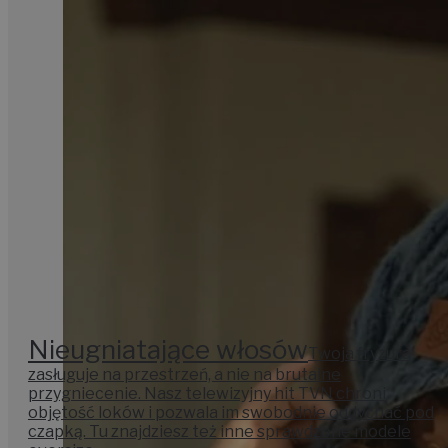
Nieugniatające włosów
Twoja fryzura
zasługuje na przestrzeń, a nie na brutalne
przygniecenie. Nasz telewizyjny hit TVN chroni
objętość loków i pozwala im swobodnie oddychać pod
czapką. Tu znajdziesz też inne sprawdzone modele