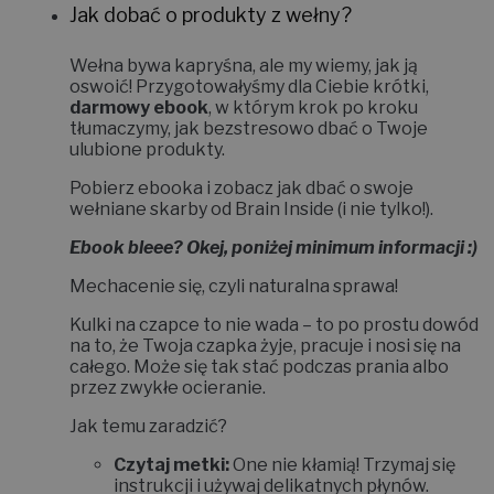
Jak dobać o produkty z wełny?
Wełna bywa kapryśna, ale my wiemy, jak ją
oswoić!
Przygotowałyśmy dla Ciebie krótki,
darmowy ebook
, w którym krok po kroku
tłumaczymy, jak bezstresowo dbać o Twoje
ulubione produkty.
Pobierz ebooka i zobacz jak dbać o swoje
wełniane skarby od Brain Inside (i nie tylko!).
Ebook bleee? Okej, poniżej minimum informacji :)
Mechacenie się, czyli naturalna sprawa!
Kulki na czapce to nie wada – to po prostu dowód
na to, że Twoja czapka żyje, pracuje i nosi się na
całego. Może się tak stać podczas prania albo
przez zwykłe ocieranie.
Jak temu zaradzić?
Czytaj metki:
One nie kłamią! Trzymaj się
instrukcji i używaj delikatnych płynów.