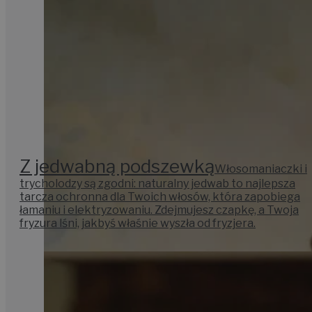
Z jedwabną podszewką
Włosomaniaczki i
trycholodzy są zgodni: naturalny jedwab to najlepsza
tarcza ochronna dla Twoich włosów, która zapobiega
łamaniu i elektryzowaniu. Zdejmujesz czapkę, a Twoja
fryzura lśni, jakbyś właśnie wyszła od fryzjera.