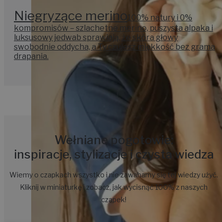
Niegryzące merino
100% natury i 0%
kompromisów – szlachetne merino, puszysta alpaka i
luksusowy jedwab sprawiają, że skóra głowy
swobodnie oddycha, a Ty czujesz miękkość bez grama
drapania.
Wełniane pogotowie:
inspiracje, stylizacje i czysta wiedza
Wiemy o czapkach wszystko i nie zawahamy się tej wiedzy użyć.
Kliknij w miniaturkę i zobacz, jak wycisnąć 100% z naszych
czapek!