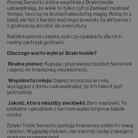
Poznaj Seniorki, które wspólnie z Brain Inside
udowadniają, że wiek to tylko cyfry! Zamiast zwalniać
tempo, tworzą na drutach absolutną magię. Robią to z
pasji, ale też z bardzo ważnego powodu: by aktywnie i
z godnością dorobić do emerytury.
Każda kupiona czapka, szal czy opaska to dla nich
realny zastrzyk gotówki.
Dlaczego warto wybrać Brain Inside?
Realna pomoc:
Kupując, poprawiasz budżet Seniorek
i dajesz im finansową niezależność.
Wspólnota i misja:
Dajesz im poczucie celu,
wyciągasz z domu i udowadniasz, że ich talent jest
potrzebny.
Jakość, która miażdży sieciówki:
Zero masówki. To
unikalne rękodzieło z sercem wplecionym w każde
oczko.
Dzięki Tobie Seniorki zyskują finansowy oddech i masę
radości. Wyglądaj stylowo, nie marznij i połącz design z
mądrym pomaganiem!