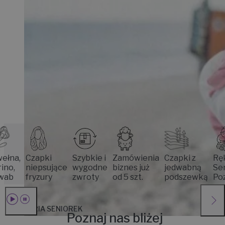
Czapki
Szybkie i
Zamówienia
Czapki z
Rękodzie
niepsujące
wygodne
biznes już
jedwabną
Seniorek
fryzury
zwroty
od 5 szt.
podszewką
Poznania
HISTORIA SENIOREK
Poznaj nas bliżej