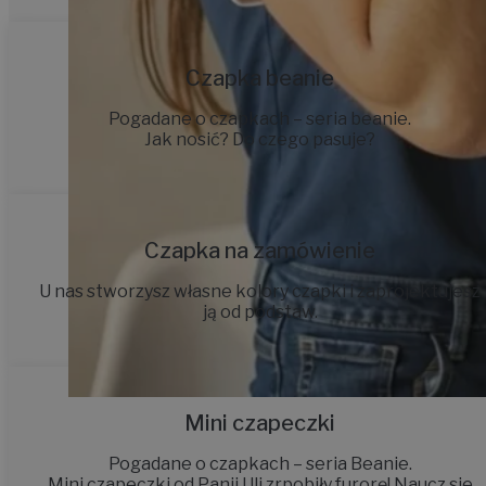
Czapka beanie
Pogadane o czapkach – seria beanie.
Jak nosić? Do czego pasuje?
Czapka na zamówienie
U nas stworzysz własne kolory czapki i zaprojektujesz
ją od podstaw.
Mini czapeczki
Pogadane o czapkach – seria Beanie.
Mini czapeczki od Panii Uli zrpobiły furorę! Naucz sie