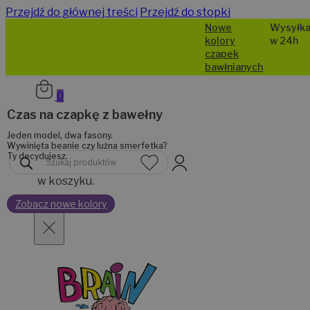
Przejdź do głównej treści
Przejdź do stopki
Nowe
Wysyłka
kolory
w 24h
czapek
bawłnianych
0
Czas na czapkę z bawełny
Jeden model, dwa fasony.
Wywinięta beanie czy luźna smerfetka?
Brak
Ty decydujesz.
Wyszukiwarka
produktów
produktów
w koszyku.
Zobacz nowe kolory