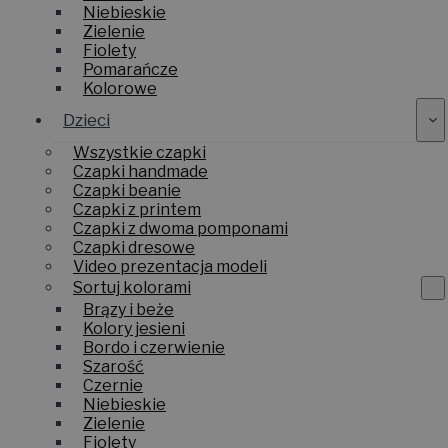
Niebieskie
Zielenie
Fiolety
Pomarańcze
Kolorowe
Dzieci
Wszystkie czapki
Czapki handmade
Czapki beanie
Czapki z printem
Czapki z dwoma pomponami
Czapki dresowe
Video prezentacja modeli
Sortuj kolorami
Brązy i beże
Kolory jesieni
Bordo i czerwienie
Szarość
Czernie
Niebieskie
Zielenie
Fiolety