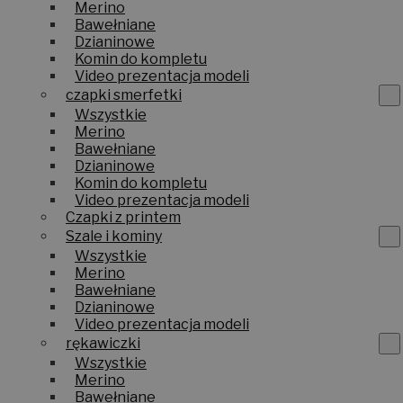
Merino
Bawełniane
Dzianinowe
Komin do kompletu
Video prezentacja modeli
czapki smerfetki
Wszystkie
Merino
Bawełniane
Dzianinowe
Komin do kompletu
Video prezentacja modeli
Czapki z printem
Szale i kominy
Wszystkie
Merino
Bawełniane
Dzianinowe
Video prezentacja modeli
rękawiczki
Wszystkie
Merino
Bawełniane