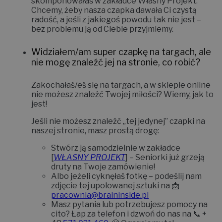
skomponowałaś w zakładce
Własny Projekt
.
Chcemy, żeby nasza czapka dawała Ci czystą
radość, a jeśli z jakiegoś powodu tak nie jest –
bez problemu ją od Ciebie przyjmiemy.
Widziałem/am super czapkę na targach, ale
nie mogę znaleźć jej na stronie, co robić?
Zakochałaś/eś się na targach, a w sklepie online
nie możesz znaleźć Twojej miłości? Wiemy, jak to
jest!
Jeśli nie możesz znaleźć „tej jedynej” czapki na
naszej stronie, masz prostą drogę:
Stwórz ją samodzielnie w zakładce
[
WŁASNY PROJEKT
]
– Seniorki już grzeją
druty na Twoje zamówienie!
Albo jeżeli cyknęłaś fotkę – podeślij nam
zdjęcie tej upolowanej sztuki na 📩
pracownia@braininside.pl
Masz pytania lub potrzebujesz pomocy na
cito? Łap za telefon i dzwoń do nas na 📞
+