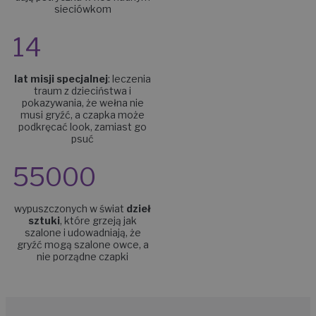
sieciówkom
14
lat misji specjalnej
:
leczenia
traum z dzieciństwa i
pokazywania, że wełna nie
musi gryźć, a czapka może
podkręcać look, zamiast go
psuć
55000
wypuszczonych w świat
dzieł
sztuki
, które grzeją jak
szalone i udowadniają, że
gryźć mogą szalone owce, a
nie porządne czapki