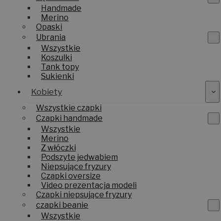
Handmade
Merino
Opaski
Ubrania
Wszystkie
Koszulki
Tank topy
Sukienki
Kobiety
Wszystkie czapki
Czapki handmade
Wszystkie
Merino
Z włóczki
Podszyte jedwabiem
Niepsujące fryzury
Czapki oversize
Video prezentacja modeli
Czapki niepsujące fryzury
czapki beanie
Wszystkie