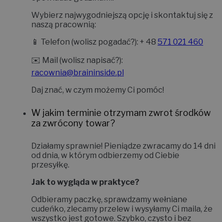
Wybierz najwygodniejszą opcję i skontaktuj się z
naszą pracownią:
📱
Telefon (wolisz pogadać?):
+ 48
571 021 460
✉️
Mail (wolisz napisać?):
racownia@braininside.pl
Daj znać, w czym możemy Ci pomóc!
W jakim terminie otrzymam zwrot środków
za zwrócony towar?
Działamy sprawnie! Pieniądze zwracamy do
14 dni
od dnia, w którym odbierzemy od Ciebie
przesyłkę.
Jak to wygląda w praktyce?
Odbieramy paczkę, sprawdzamy wełniane
cudeńko, zlecamy przelew i wysyłamy Ci maila, że
wszystko jest gotowe. Szybko, czysto i bez