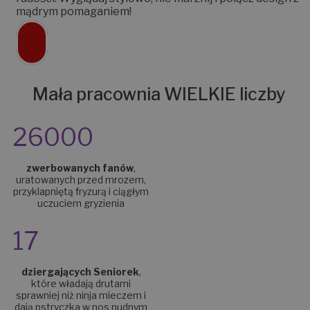
mądrym pomaganiem!
Mała pracownia WIELKIE liczby
26000
zwerbowanych fanów
,
uratowanych przed mrozem,
przyklapniętą fryzurą i ciągłym
uczuciem gryzienia
17
dziergających Seniorek
,
które władają drutami
sprawniej niż ninja mieczem i
dają pstryczka w nos nudnym