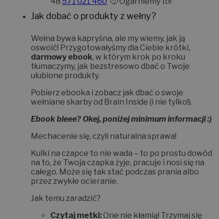
48
571 021 460
🙂 Ogarniemy to!
Jak dobać o produkty z wełny?
Wełna bywa kapryśna, ale my wiemy, jak ją
oswoić!
Przygotowałyśmy dla Ciebie krótki,
darmowy ebook
, w którym krok po kroku
tłumaczymy, jak bezstresowo dbać o Twoje
ulubione produkty.
Pobierz ebooka i zobacz jak dbać o swoje
wełniane skarby od Brain Inside (i nie tylko!).
Ebook bleee? Okej, poniżej minimum informacji :)
Mechacenie się, czyli naturalna sprawa!
Kulki na czapce to nie wada – to po prostu dowód
na to, że Twoja czapka żyje, pracuje i nosi się na
całego. Może się tak stać podczas prania albo
przez zwykłe ocieranie.
Jak temu zaradzić?
Czytaj metki:
One nie kłamią! Trzymaj się