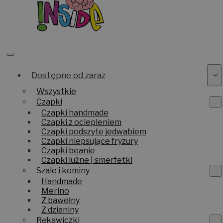
Dostępne od zaraz
Wszystkie
Czapki
Czapki handmade
Czapki z ociepleniem
Czapki podszyte jedwabiem
Czapki niepsujące fryzury
Czapki beanie
Czapki luźne | smerfetki
Szale i kominy
Handmade
Merino
Z bawełny
Z dzianiny
Rękawiczki