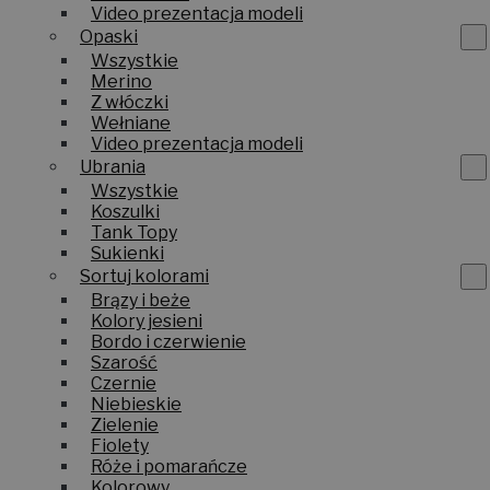
Video prezentacja modeli
Opaski
Wszystkie
Merino
Z włóczki
Wełniane
Video prezentacja modeli
Ubrania
Wszystkie
Koszulki
Tank Topy
Sukienki
Sortuj kolorami
Brązy i beże
Kolory jesieni
Bordo i czerwienie
Szarość
Czernie
Niebieskie
Zielenie
Fiolety
Róże i pomarańcze
Kolorowy