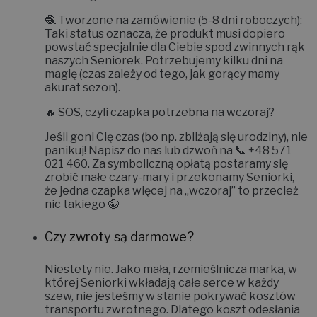
🧶
Tworzone na zamówienie (5-8 dni roboczych):
Taki status oznacza, że produkt musi dopiero
powstać specjalnie dla Ciebie spod zwinnych rąk
naszych Seniorek. Potrzebujemy kilku dni na
magię (czas zależy od tego, jak gorący mamy
akurat sezon).
🔥
SOS, czyli czapka potrzebna na wczoraj?
Jeśli goni Cię czas (bo np. zbliżają się urodziny), nie
panikuj! Napisz do nas lub dzwoń na 📞
+48 571
021 460
. Za symboliczną opłatą postaramy się
zrobić małe czary-mary i
przekonamy Seniorki,
że jedna czapka więcej na „wczoraj” to przecież
nic takiego 🤪
Czy zwroty są darmowe?
Niestety nie.
Jako mała, rzemieślnicza marka, w
której Seniorki wkładają całe serce w każdy
szew, nie jesteśmy w stanie pokrywać kosztów
transportu zwrotnego. Dlatego koszt odesłania