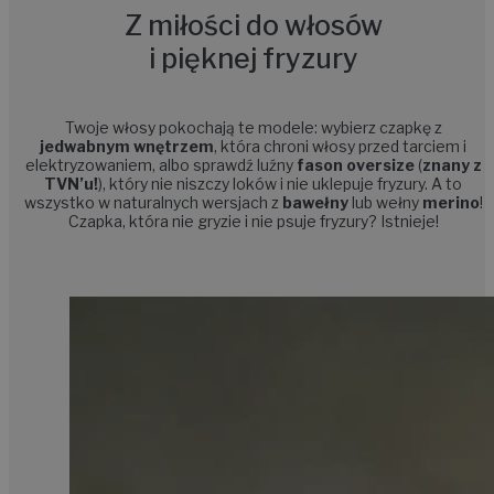
Z miłości do włosów
i pięknej fryzury
Twoje włosy pokochają te modele: wybierz czapkę z
jedwabnym wnętrzem
, która chroni włosy
przed tarciem i
elektryzowaniem, albo sprawdź
luźny
fason
oversize
(
znany z
TVN’u!
), który nie niszczy loków i nie uklepuje fryzury. A to
wszystko w naturalnych wersjach z
bawełny
lub wełny
merino
!
Czapka, która nie gryzie i nie psuje fryzury? Istnieje!