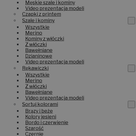
Męskie szale i kominy
Video prezentacja modeli
Czapki z printem
Szale i kominy
Wszystkie
Merino
Kominy z włóczki
Z włóczki
Bawełniane
Dzianinowe
Video prezentacja modeli
Rękawiczki
Wszystkie
Merino
Z włóczki
Bawełniane
Video prezentacja modeli
Sortuj kolorami
Brązy i beże
Kolory jesieni
Bordo i czerwienie
Szarość
Czernie