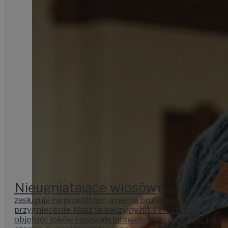
Nieugniatające włosów
Twoja fryzura
zasługuje na przestrzeń, a nie na brutalne
przygniecenie. Nasz telewizyjny hit TVN chroni
objętość loków i pozwala im swobodnie oddychać pod