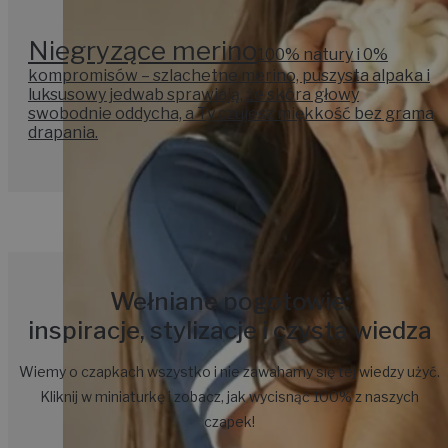
Niegryzące merino
100% natury i 0%
kompromisów – szlachetne merino, puszysta alpaka i
luksusowy jedwab sprawiają, że skóra głowy
swobodnie oddycha, a Ty czujesz miękkość bez grama
drapania.
Wełniane pogotowie:
inspiracje, stylizacje i czysta wiedza
Wiemy o czapkach wszystko i nie zawahamy się tej wiedzy użyć.
Kliknij w miniaturkę i zobacz, jak wycisnąć 100% z naszych
czapek!