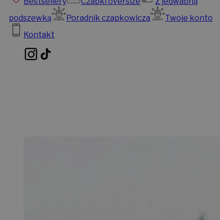
Bestsellery
Czapki oversize
Z jedwabną
podszewką
Poradnik czapkowicza
Twoje konto
Kontakt