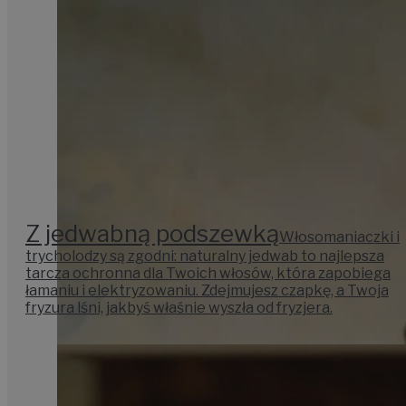
Z jedwabną podszewką
Włosomaniaczki i
trycholodzy są zgodni: naturalny jedwab to najlepsza
tarcza ochronna dla Twoich włosów, która zapobiega
łamaniu i elektryzowaniu. Zdejmujesz czapkę, a Twoja
fryzura lśni, jakbyś właśnie wyszła od fryzjera.