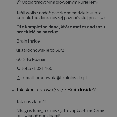
📦
Opcja tradycyjna (dowolnym kurierem):
Jeśli wolisz nadać paczkę samodzielnie, oto
kompletne dane naszej poznańskiej pracowni:
Oto kompletne dane, które możesz od razu
przekleić na paczkę:
Brain Inside
ul. Jarochowskiego 58/2
60-246 Poznań
📞 tel. 571 021 460
📩 e-mail:
pracownia@braininside.pl
Jak skontaktować się z Brain Inside?
Jak nas złapać?
Nie gryziemy, a o naszych czapkach możemy
opowiadać godzinami!