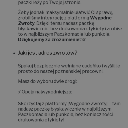
paczki leży po Twojej stronie.
Żeby jednak maksymalnie ułatwić Ci sprawę,
zrobiliśmy integrację z platformą
Wygodne
Zwroty
. Dzięki temu nadasz paczkę
błyskawicznie, bez drukowania etykiety i zrobisz
to w najbliższym Paczkomacie lub punkcie.
Dziękujemy za zrozumienie!
🫶
Jaki jest adres zwrotów?
Spakuj bezpiecznie wełniane cudeńko i wyślij je
prosto do naszej poznańskiej pracowni.
Masz do wyboru dwie drogi:
⚡
Opcja najwygodniejsza:
Skorzystaj z platformy
[Wygodne Zwroty]
– tam
nadasz paczkę błyskawicznie w najbliższym
Paczkomacie lub punkcie, bez konieczności
drukowania etykiety!