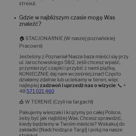
stresu!
.
Gdzie w najbliższym czasie mogę Was
znaleźć?
🏠
STACJONARNIE (W naszej poznańskiej
Pracowni)
Jesteśmy z Poznania! Nasza baza mieści się przy
ul. Jarochowskiego 58/2
. Jeśli chcesz wpaść,
przymierzyć czapki i przybić z nami piątkę,
KONIECZNIE daj nam wcześniej znać!
Często
działamy zdalnie lub uciekamy w teren, więc
najlepiej
zadzwoń i uprzedź nas o wizycie
: 📞 +
48
571 021 460
🎪
W TERENIE (Czyli na targach!)
Pakujemy wieszaki i krążymy po całej Polsce,
żeby być jak najbliżej Was. Chcesz sprawdzić,
kiedy będziemy w Twoim mieście? Wskakuj do
zakładki
[Nadchodzące Targi]
i poluj na nasze
stoisko!