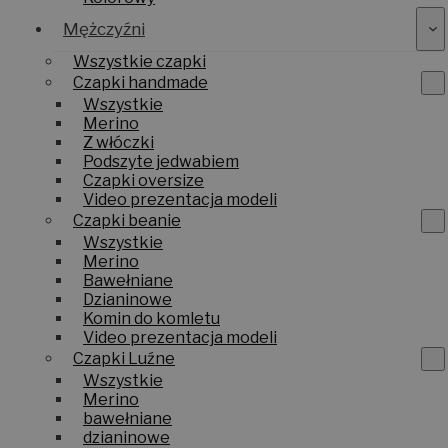
Mężczyźni
Wszystkie czapki
Czapki handmade
Wszystkie
Merino
Z włóczki
Podszyte jedwabiem
Czapki oversize
Video prezentacja modeli
Czapki beanie
Wszystkie
Merino
Bawełniane
Dzianinowe
Komin do komletu
Video prezentacja modeli
Czapki Luźne
Wszystkie
Merino
bawełniane
dzianinowe