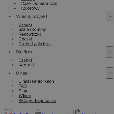
Róże i pomarańcze
Kolorowy
Własny projekt
Czapki
Szale i kominy
Rękawiczki
Opaski
Projekty dla firm
Dla firm
Czapki
Kontakt
O nas
O nas i seniorkach
FAQ
Blog
Wideo
Sklepy stacjonarne