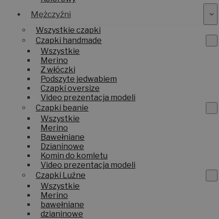
Mężczyźni
Wszystkie czapki
Czapki handmade
Wszystkie
Merino
Z włóczki
Podszyte jedwabiem
Czapki oversize
Video prezentacja modeli
Czapki beanie
Wszystkie
Merino
Bawełniane
Dzianinowe
Komin do komletu
Video prezentacja modeli
Czapki Luźne
Wszystkie
Merino
bawełniane
dzianinowe