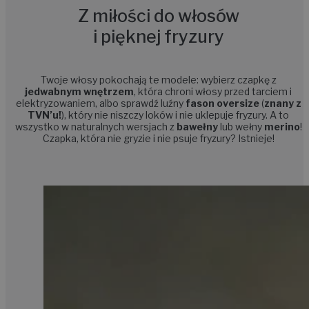
Z miłości do włosów
i pięknej fryzury
Twoje włosy pokochają te modele: wybierz czapkę z
jedwabnym wnętrzem
, która chroni włosy
przed tarciem i
elektryzowaniem, albo sprawdź
luźny
fason
oversize
(
znany z
TVN’u!
), który nie niszczy loków i nie uklepuje fryzury. A to
wszystko w naturalnych wersjach z
bawełny
lub wełny
merino
!
Czapka, która nie gryzie i nie psuje fryzury? Istnieje!