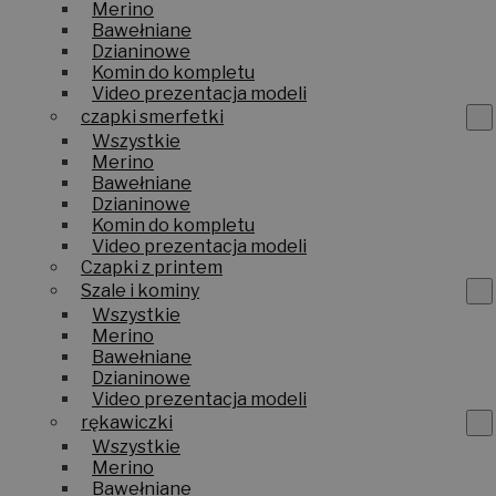
Merino
Bawełniane
Dzianinowe
Komin do kompletu
Video prezentacja modeli
czapki smerfetki
Wszystkie
Merino
Bawełniane
Dzianinowe
Komin do kompletu
Video prezentacja modeli
Czapki z printem
Szale i kominy
Wszystkie
Merino
Bawełniane
Dzianinowe
Video prezentacja modeli
rękawiczki
Wszystkie
Merino
Bawełniane