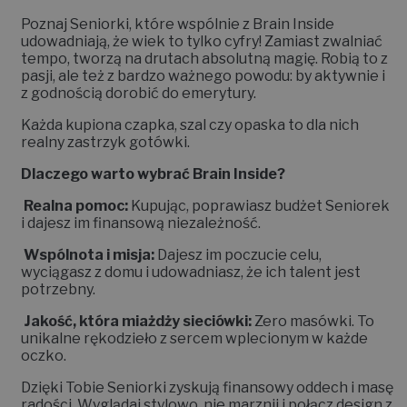
Poznaj Seniorki, które wspólnie z Brain Inside
udowadniają, że wiek to tylko cyfry! Zamiast zwalniać
tempo, tworzą na drutach absolutną magię. Robią to z
pasji, ale też z bardzo ważnego powodu: by aktywnie i
z godnością dorobić do emerytury.
Każda kupiona czapka, szal czy opaska to dla nich
realny zastrzyk gotówki.
Dlaczego warto wybrać Brain Inside?
Realna pomoc:
Kupując, poprawiasz budżet Seniorek
i dajesz im finansową niezależność.
Wspólnota i misja:
Dajesz im poczucie celu,
wyciągasz z domu i udowadniasz, że ich talent jest
potrzebny.
Jakość, która miażdży sieciówki:
Zero masówki. To
unikalne rękodzieło z sercem wplecionym w każde
oczko.
Dzięki Tobie Seniorki zyskują finansowy oddech i masę
radości. Wyglądaj stylowo, nie marznij i połącz design z