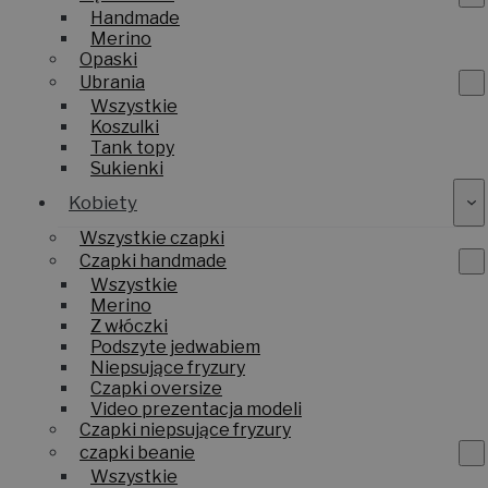
Handmade
Merino
Opaski
Ubrania
Wszystkie
Koszulki
Tank topy
Sukienki
Kobiety
Wszystkie czapki
Czapki handmade
Wszystkie
Merino
Z włóczki
Podszyte jedwabiem
Niepsujące fryzury
Czapki oversize
Video prezentacja modeli
Czapki niepsujące fryzury
czapki beanie
Wszystkie