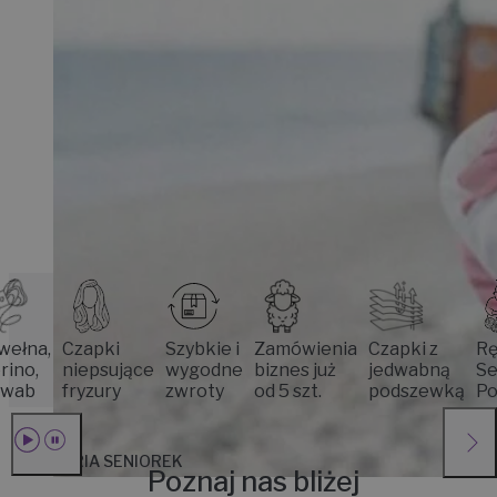
,
Czapki
Szybkie i
Zamówienia
Czapki z
Rękodzi
niepsujące
wygodne
biznes już
jedwabną
Seniore
fryzury
zwroty
od 5 szt.
podszewką
Poznani
HISTORIA SENIOREK
Poznaj nas bliżej