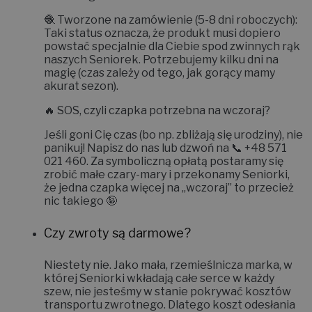
🧶
Tworzone na zamówienie (5-8 dni roboczych):
Taki status oznacza, że produkt musi dopiero
powstać specjalnie dla Ciebie spod zwinnych rąk
naszych Seniorek. Potrzebujemy kilku dni na
magię (czas zależy od tego, jak gorący mamy
akurat sezon).
🔥
SOS, czyli czapka potrzebna na wczoraj?
Jeśli goni Cię czas (bo np. zbliżają się urodziny), nie
panikuj! Napisz do nas lub dzwoń na 📞
+48 571
021 460
. Za symboliczną opłatą postaramy się
zrobić małe czary-mary i
przekonamy Seniorki,
że jedna czapka więcej na „wczoraj” to przecież
nic takiego 🤪
Czy zwroty są darmowe?
Niestety nie.
Jako mała, rzemieślnicza marka, w
której Seniorki wkładają całe serce w każdy
szew, nie jesteśmy w stanie pokrywać kosztów
transportu zwrotnego. Dlatego koszt odesłania