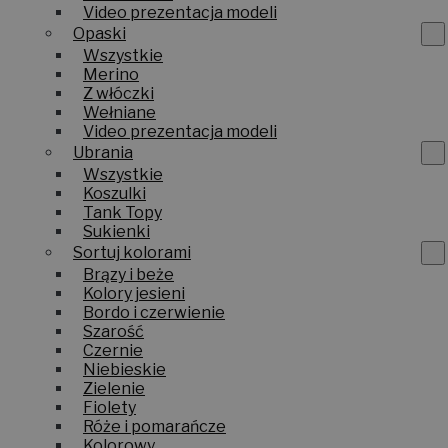
Video prezentacja modeli
Opaski
Wszystkie
Merino
Z włóczki
Wełniane
Video prezentacja modeli
Ubrania
Wszystkie
Koszulki
Tank Topy
Sukienki
Sortuj kolorami
Brązy i beże
Kolory jesieni
Bordo i czerwienie
Szarość
Czernie
Niebieskie
Zielenie
Fiolety
Róże i pomarańcze
Kolorowy