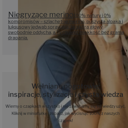
Niegryzące merino
100% natury i 0%
kompromisów – szlachetne merino, puszysta alpaka i
luksusowy jedwab sprawiają, że skóra głowy
swobodnie oddycha, a Ty czujesz miękkość bez grama
drapania.
Wełniane pogotowie:
inspiracje, stylizacje i czysta wiedza
Wiemy o czapkach wszystko i nie zawahamy się tej wiedzy użyć.
Kliknij w miniaturkę i zobacz, jak wycisnąć 100% z naszych
czapek!