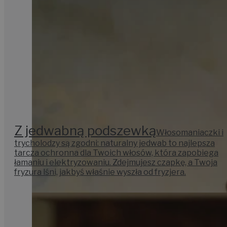
Z jedwabną podszewką
Włosomaniaczki i
trycholodzy są zgodni: naturalny jedwab to najlepsza
tarcza ochronna dla Twoich włosów, która zapobiega
łamaniu i elektryzowaniu. Zdejmujesz czapkę, a Twoja
fryzura lśni, jakbyś właśnie wyszła od fryzjera.