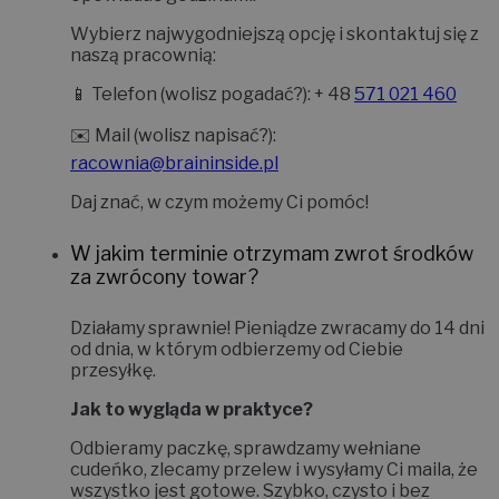
Wybierz najwygodniejszą opcję i skontaktuj się z
naszą pracownią:
📱
Telefon (wolisz pogadać?):
+ 48
571 021 460
✉️
Mail (wolisz napisać?):
racownia@braininside.pl
Daj znać, w czym możemy Ci pomóc!
W jakim terminie otrzymam zwrot środków
za zwrócony towar?
Działamy sprawnie! Pieniądze zwracamy do
14 dni
od dnia, w którym odbierzemy od Ciebie
przesyłkę.
Jak to wygląda w praktyce?
Odbieramy paczkę, sprawdzamy wełniane
cudeńko, zlecamy przelew i wysyłamy Ci maila, że
wszystko jest gotowe. Szybko, czysto i bez