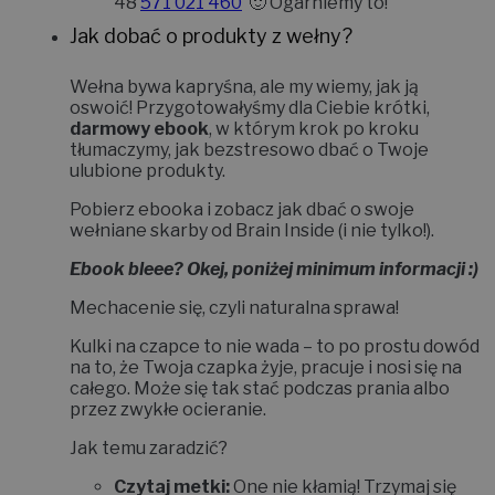
48
571 021 460
🙂 Ogarniemy to!
Jak dobać o produkty z wełny?
Wełna bywa kapryśna, ale my wiemy, jak ją
oswoić!
Przygotowałyśmy dla Ciebie krótki,
darmowy ebook
, w którym krok po kroku
tłumaczymy, jak bezstresowo dbać o Twoje
ulubione produkty.
Pobierz ebooka i zobacz jak dbać o swoje
wełniane skarby od Brain Inside (i nie tylko!).
Ebook bleee? Okej, poniżej minimum informacji :)
Mechacenie się, czyli naturalna sprawa!
Kulki na czapce to nie wada – to po prostu dowód
na to, że Twoja czapka żyje, pracuje i nosi się na
całego. Może się tak stać podczas prania albo
przez zwykłe ocieranie.
Jak temu zaradzić?
Czytaj metki:
One nie kłamią! Trzymaj się