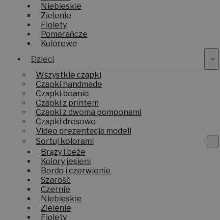
Niebieskie
Zielenie
Fiolety
Pomarańcze
Kolorowe
Dzieci
Wszystkie czapki
Czapki handmade
Czapki beanie
Czapki z printem
Czapki z dwoma pomponami
Czapki dresowe
Video prezentacja modeli
Sortuj kolorami
Brązy i beże
Kolory jesieni
Bordo i czerwienie
Szarość
Czernie
Niebieskie
Zielenie
Fiolety