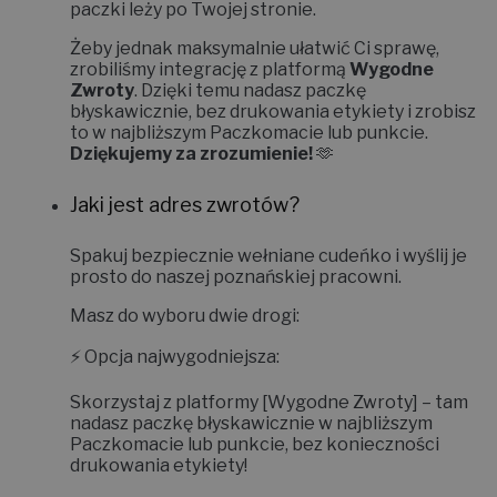
paczki leży po Twojej stronie.
Żeby jednak maksymalnie ułatwić Ci sprawę,
zrobiliśmy integrację z platformą
Wygodne
Zwroty
. Dzięki temu nadasz paczkę
błyskawicznie, bez drukowania etykiety i zrobisz
to w najbliższym Paczkomacie lub punkcie.
Dziękujemy za zrozumienie!
🫶
Jaki jest adres zwrotów?
Spakuj bezpiecznie wełniane cudeńko i wyślij je
prosto do naszej poznańskiej pracowni.
Masz do wyboru dwie drogi:
⚡
Opcja najwygodniejsza:
Skorzystaj z platformy
[Wygodne Zwroty]
– tam
nadasz paczkę błyskawicznie w najbliższym
Paczkomacie lub punkcie, bez konieczności
drukowania etykiety!