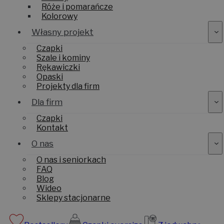
Róże i pomarańcze
Kolorowy
Własny projekt
Czapki
Szale i kominy
Rękawiczki
Opaski
Projekty dla firm
Dla firm
Czapki
Kontakt
O nas
O nas i seniorkach
FAQ
Blog
Wideo
Sklepy stacjonarne