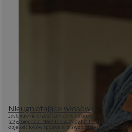
Nieugniatające włosów
Twoja fryzura
zasługuje na przestrzeń, a nie na brutalne
przygniecenie. Nasz telewizyjny hit TVN chroni
objętość loków i pozwala im swobodnie oddychać pod