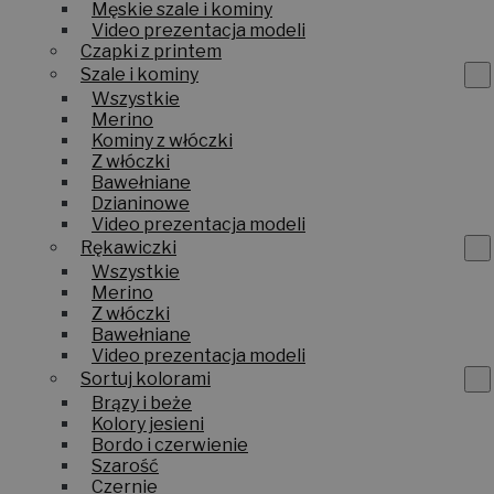
Męskie szale i kominy
Video prezentacja modeli
Czapki z printem
Szale i kominy
Wszystkie
Merino
Kominy z włóczki
Z włóczki
Bawełniane
Dzianinowe
Video prezentacja modeli
Rękawiczki
Wszystkie
Merino
Z włóczki
Bawełniane
Video prezentacja modeli
Sortuj kolorami
Brązy i beże
Kolory jesieni
Bordo i czerwienie
Szarość
Czernie