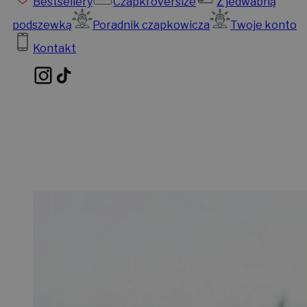
Bestsellery
Czapki oversize
Z jedwabną
podszewką
Poradnik czapkowicza
Twoje konto
Kontakt