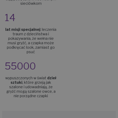
sieciówkom
14
lat misji specjalnej
:
leczenia
traum z dzieciństwa i
pokazywania, że wełna nie
musi gryźć, a czapka może
podkręcać look, zamiast go
psuć
55000
wypuszczonych w świat
dzieł
sztuki
, które grzeją jak
szalone i udowadniają, że
gryźć mogą szalone owce, a
nie porządne czapki