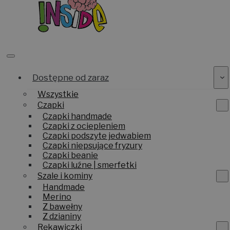
Dostępne od zaraz
Wszystkie
Czapki
Czapki handmade
Czapki z ociepleniem
Czapki podszyte jedwabiem
Czapki niepsujące fryzury
Czapki beanie
Czapki luźne | smerfetki
Szale i kominy
Handmade
Merino
Z bawełny
Z dzianiny
Rękawiczki