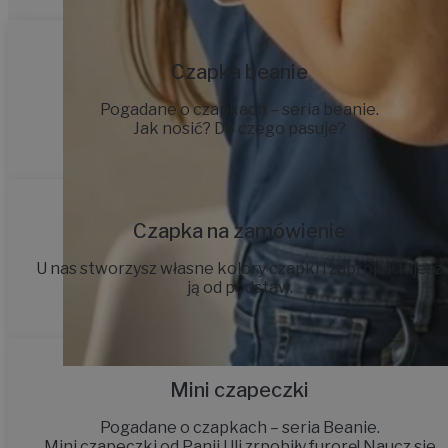
Czapka beanie
Pogadane o czapkach – seria beanie.
Jak nosić? Do czego pasuje?
Czapka na zamówienie
U nas stworzysz własne kolory czapki i zaprojektujesz
ją od podstaw.
Mini czapeczki
Pogadane o czapkach – seria Beanie.
Mini czapeczki od Panii Uli zrpobiły furorę! Naucz sie