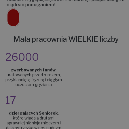
mądrym pomaganiem!
Mała pracownia WIELKIE liczby
26000
zwerbowanych fanów
,
uratowanych przed mrozem,
przyklapniętą fryzurą i ciągłym
uczuciem gryzienia
17
dziergających Seniorek
,
które władają drutami
sprawniej niż ninja mieczem i
dają pstryczka w nos nudnym