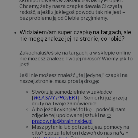
skomponowałaś w zakładce
Własny Projekt
.
Chcemy, żeby nasza czapka dawała Ci czystą
radość, a jeśli z jakiegoś powodu tak nie jest –
bez problemu ją od Ciebie przyjmiemy.
Widziałem/am super czapkę na targach, ale
nie mogę znaleźć jej na stronie, co robić?
Zakochałaś/eś się na targach, a w sklepie online
nie możesz znaleźć Twojej miłości? Wiemy, jak to
jest!
Jeśli nie możesz znaleźć „tej jedynej” czapki na
naszej stronie, masz prostą drogę:
Stwórz ją samodzielnie w zakładce
[
WŁASNY PROJEKT
]
– Seniorki już grzeją
druty na Twoje zamówienie!
Albo jeżeli cyknęłaś fotkę – podeślij nam
zdjęcie tej upolowanej sztuki na 📩
pracownia@braininside.pl
Masz pytania lub potrzebujesz pomocy na
cito? Łap za telefon i dzwoń do nas na 📞
+