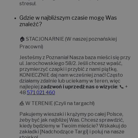
stresu!
.
Gdzie w najbliższym czasie mogę Was
znaleźć?
🏠
STACJONARNIE (W naszej poznańskiej
Pracowni)
Jesteśmy z Poznania! Nasza baza mieści się przy
ul. Jarochowskiego 58/2
. Jeśli chcesz wpaść,
przymierzyć czapki i przybić z nami piątkę,
KONIECZNIE daj nam wcześniej znać!
Często
działamy zdalnie lub uciekamy w teren, więc
najlepiej
zadzwoń i uprzedź nas o wizycie
: 📞 +
48
571 021 460
🎪
W TERENIE (Czyli na targach!)
Pakujemy wieszaki i krążymy po całej Polsce,
żeby być jak najbliżej Was. Chcesz sprawdzić,
kiedy będziemy w Twoim mieście? Wskakuj do
zakładki
[Nadchodzące Targi]
i poluj na nasze
stoisko!