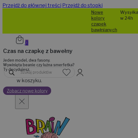
Przejdź do głównej treści
Przejdź do stopki
Nowe
Wysyłka
kolory
w 24h
czapek
bawłnianych
0
Czas na czapkę z bawełny
Jeden model, dwa fasony.
Wywinięta beanie czy luźna smerfetka?
Brak
Ty decydujesz.
Wyszukiwarka
produktów
produktów
w koszyku.
Zobacz nowe kolory