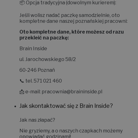
📦
Opcja tradycyjna (dowolnym kurierem):
Jeśli wolisz nadać paczkę samodzielnie, oto
kompletne dane naszej poznańskiej pracowni:
Oto kompletne dane, które możesz od razu
przekleić na paczkę:
Brain Inside
ul. Jarochowskiego 58/2
60-246 Poznań
📞 tel. 571 021 460
📩 e-mail:
pracownia@braininside.pl
Jak skontaktować się z Brain Inside?
Jak nas złapać?
Nie gryziemy, a o naszych czapkach możemy
opowiadać godzinami!