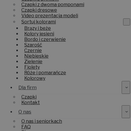
Czapki z dwoma pomponami
Czapki dresowe
Video prezentacja modeli
Sortuj kolorami
Brązy i beże
Kolory jesieni
Bordo i czerwienie
Szarość
Czernie
Niebieskie
Zielenie
Fiolety
Róże i pomarańcze
Kolorowy
Dla firm
Czapki
Kontakt
O nas
O nas i seniorkach
FAQ