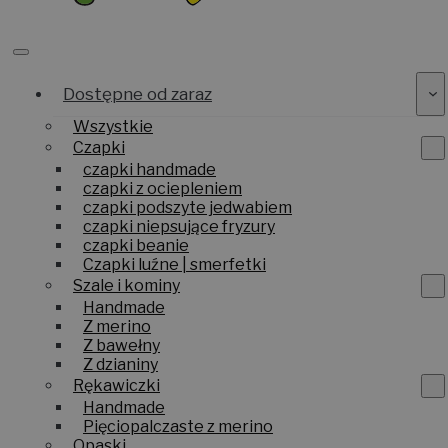
Dostępne od zaraz
Wszystkie
Czapki
czapki handmade
czapki z ociepleniem
czapki podszyte jedwabiem
czapki niepsujące fryzury
czapki beanie
Czapki luźne | smerfetki
Szale i kominy
Handmade
Z merino
Z bawełny
Z dzianiny
Rękawiczki
Handmade
Pięciopalczaste z merino
Opaski