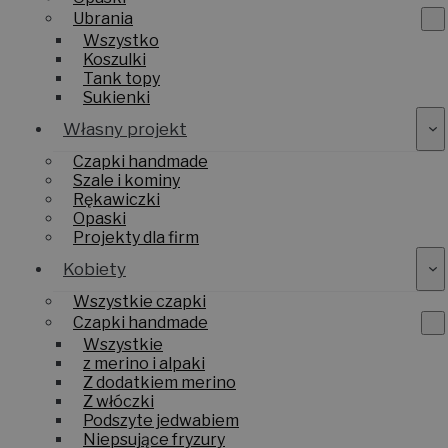
Ubrania
Wszystko
Koszulki
Tank topy
Sukienki
Własny projekt
Czapki handmade
Szale i kominy
Rękawiczki
Opaski
Projekty dla firm
Kobiety
Wszystkie czapki
Czapki handmade
Wszystkie
z merino i alpaki
Z dodatkiem merino
Z włóczki
Podszyte jedwabiem
Niepsujące fryzury