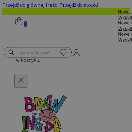
Przejdź do głównej treści
Przejdź do stopki
N
W
N
0
W
N
W
Brak
Wyszukiwarka
produktów
produktów
w koszyku.