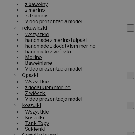
z bawełny
z merino
z dzianiny
Video prezentacja modeli
rękawiczki
Wszystkie
handmade z merino i alpaki
handmade z dodatkiem merino
handmade z włóczki
Merino
Bawełniane
Video prezentacja modeli
Opaski
Wszystkie
z dodatkiem merino
Z włóczki
Video prezentacja modeli
koszulki
Wszystkie
Koszulki
Tank Topy
Sukienki