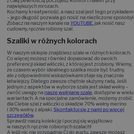
z całą pewnością poczujesz komfort nawet przy
największych mrozach.
Kochamy kreatywność, a nasz szal jest tego przykładem
– jego długość pozwala go nosić na niezliczone sposoby!
Zobacz na naszym kanale na
YOUTUBE
, jak nosić nasz
cudowny, ręcznie robiony szal.
Szaliki w różnych kolorach
W naszym sklepie znajdziesz szale w różnych kolorach.
Co więcej możesz również dopasować do swoich
preferencji skład włóczki, z której jest zrobiony. Wiemy,
że czasem wybór idealnego szalika może być trudny,
ale z odpowiednimi wskazówkami staje się znacznie
łatwiejszy. Dlatego zawsze chętnie służymy radą. Jeśli
jednym z aspektów w wyborze szala jest skład wełny –
zwróć uwagę na
nasze wełniane szale
, dostępne w wielu
wariantach. A na specjalne zamówienie, możemy zrobić
dla Ciebie szal z włóczki o składzie 70% wełny merino
i 30% wełny z alpaki.
Skontaktuj się z nami po więcej
szczegółów
.
Sprawdź naszą kolekcję i poczuj się wyjątkowo
w naszych ręcznie robionych szalach!
A jeśli nic nie przypadnie Ci do gustu, zawsze możesz