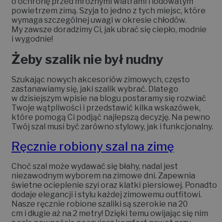
o ochronę przed mroźnymi wiatrami i lodowatym
powietrzem zimą. Szyja to jedno z tych miejsc, które
wymaga szczególnej uwagi w okresie chłodów.
My zawsze doradzimy Ci, jak ubrać się ciepło, modnie
i wygodnie!
Żeby szalik nie był nudny
Szukając nowych akcesoriów zimowych, często
zastanawiamy się, jaki szalik wybrać. Dlatego
w dzisiejszym wpisie na blogu postaramy się rozwiać
Twoje wątpliwości i przedstawić kilka wskazówek,
które pomogą Ci podjąć najlepszą decyzję. Na pewno
Twój szal musi być zarówno stylowy, jak i funkcjonalny.
Ręcznie robiony szal na zimę
Choć szal może wydawać się błahy, nadal jest
niezawodnym wyborem na zimowe dni. Zapewnia
świetne ocieplenie szyi oraz klatki piersiowej. Ponadto
dodaje elegancji i stylu każdej zimowemu outfitowi.
Nasze ręcznie robione szaliki są szerokie na 20
cm i długie aż na 2 metry! Dzięki temu owijając się nim