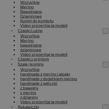
Wszystkie
Merino
Bawełniane
Dzianinowe
Komin do komletu
Video prezentacja modeli
Czapki Luźne
Wszystkie
Merino
bawełniane
dzianinowe
Video prezentacja modeli
Czapki z printem
Szale i kominy
Wszystkie
handmade z merino i alpaki
handmade z dodatkiem merino
handmade z włóczki
z bawełny
z merino
z dzianiny
Video prezentacja modeli
Rękawiczki