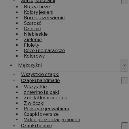
Sortuj kolorami
Brązy i beże
Kolory jesieni
Bordo i czerwienie
Szarość
Czernie
Niebieskie
Zielenie
Fiolety
Róże i pomarańcze
Kolorowy
Mężczyźni
Wszystkie czapki
Czapki handmade
Wszystkie
z merino i alpaki
z dodatkiem merino
Z włóczki
Podszyte jedwabiem
Czapki oversize
Video prezentacja modeli
Czapki beanie