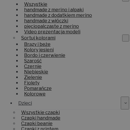
Wszystkie
handmade z merino i alpaki
handmade z dodatkiem merino
handmade z włóczki
pięciopalczaste z merino
Video prezentacja modeli
Sortuj kolorami
Brązy i beże
Kolory jesieni
Bordo i czerwienie
Szarość
Czernie
Niebieskie
Zielenie
Fiolety
Pomarańcze
Kolorowe
Dzieci
Wszystkie czapki
Czapki handmade
Czapki beanie
Czapki z printem