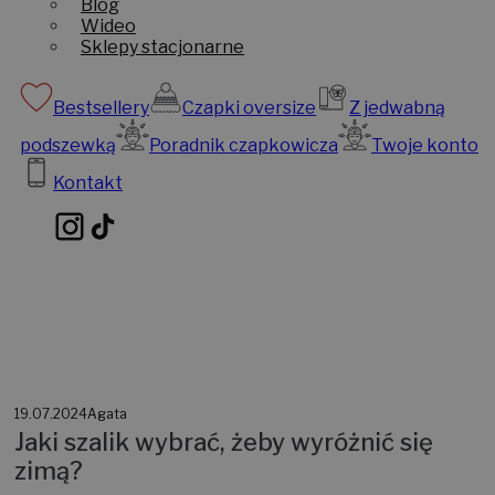
Blog
Wideo
Sklepy stacjonarne
Bestsellery
Czapki oversize
Z jedwabną
podszewką
Poradnik czapkowicza
Twoje konto
Kontakt
19.07.2024
Agata
Jaki szalik wybrać, żeby wyróżnić się
zimą?