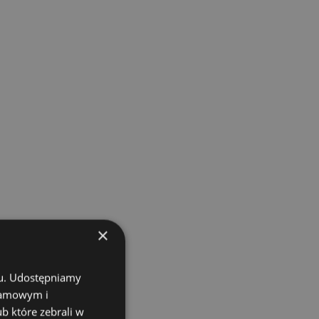
×
chu. Udostępniamy
klamowym i
ub które zebrali w