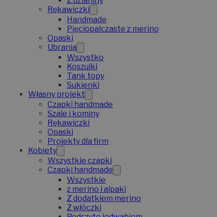
Z dzianiny
Rękawiczki
Handmade
Pięciopalczaste z merino
Opaski
Ubrania
Wszystko
Koszulki
Tank topy
Sukienki
Własny projekt
Czapki handmade
Szale i kominy
Rękawiczki
Opaski
Projekty dla firm
Kobiety
Wszystkie czapki
Czapki handmade
Wszystkie
z merino i alpaki
Z dodatkiem merino
Z włóczki
Podszyte jedwabiem