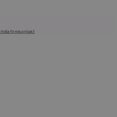
ch
dla firm
kontakt