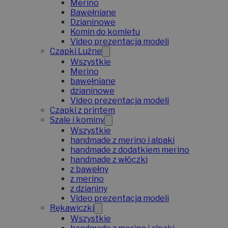
Merino
Bawełniane
Dzianinowe
Komin do komletu
Video prezentacja modeli
Czapki Luźne
Wszystkie
Merino
bawełniane
dzianinowe
Video prezentacja modeli
Czapki z printem
Szale i kominy
Wszystkie
handmade z merino i alpaki
handmade z dodatkiem merino
handmade z włóczki
z bawełny
z merino
z dzianiny
Video prezentacja modeli
Rękawiczki
Wszystkie