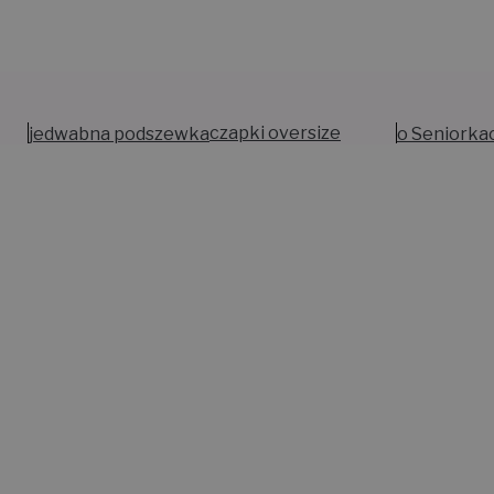
jedwabna podszewka
czapki oversize
o Seniorka