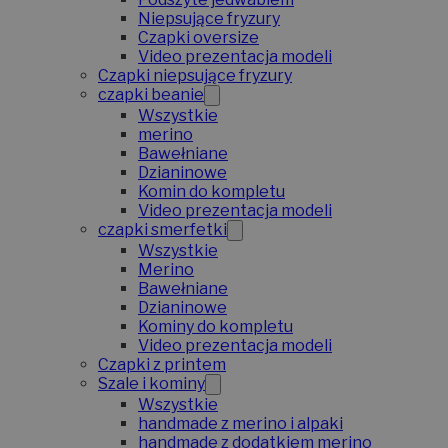
Niepsujące fryzury
Czapki oversize
Video prezentacja modeli
Czapki niepsujące fryzury
czapki beanie
Wszystkie
merino
Bawełniane
Dzianinowe
Komin do kompletu
Video prezentacja modeli
czapki smerfetki
Wszystkie
Merino
Bawełniane
Dzianinowe
Kominy do kompletu
Video prezentacja modeli
Czapki z printem
Szale i kominy
Wszystkie
handmade z merino i alpaki
handmade z dodatkiem merino