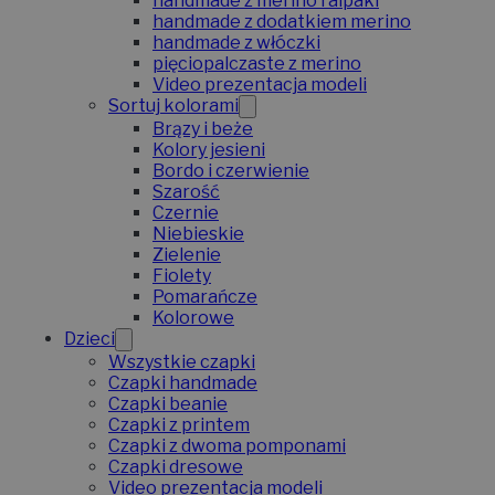
handmade z merino i alpaki
handmade z dodatkiem merino
handmade z włóczki
pięciopalczaste z merino
Video prezentacja modeli
Sortuj kolorami
Brązy i beże
Kolory jesieni
Bordo i czerwienie
Szarość
Czernie
Niebieskie
Zielenie
Fiolety
Pomarańcze
Kolorowe
Dzieci
Wszystkie czapki
Czapki handmade
Czapki beanie
Czapki z printem
Czapki z dwoma pomponami
Czapki dresowe
Video prezentacja modeli