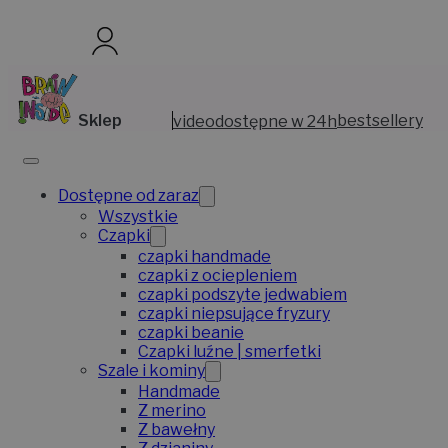
Sklep
video
dostępne w 24h
bestsellery
Dostępne od zaraz
Wszystkie
Czapki
czapki handmade
czapki z ociepleniem
czapki podszyte jedwabiem
czapki niepsujące fryzury
czapki beanie
Czapki luźne | smerfetki
Szale i kominy
Handmade
Z merino
Z bawełny