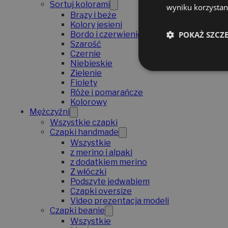
Sortuj kolorami
wyniku korzystani
Brązy i beże
Kolory jesieni
POKAŻ SZCZ
Bordo i czerwienie
Szarość
Czernie
Niebieskie
Zielenie
Fiolety
Róże i pomarańcze
Kolorowy
Mężczyźni
Wszystkie czapki
Czapki handmade
Wszystkie
z merino i alpaki
z dodatkiem merino
Z włóczki
Podszyte jedwabiem
Czapki oversize
Video prezentacja modeli
Czapki beanie
Wszystkie