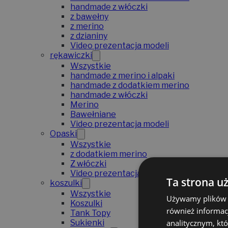
handmade z włóczki
z bawełny
z merino
z dzianiny
Video prezentacja modeli
rękawiczki
Wszystkie
handmade z merino i alpaki
handmade z dodatkiem merino
handmade z włóczki
Merino
Bawełniane
Video prezentacja modeli
Opaski
Wszystkie
z dodatkiem merino
Z włóczki
Video prezentacja modeli
Ta strona u
koszulki
Wszystkie
Używamy plików co
Koszulki
również informac
Tank Topy
analitycznym, któ
Sukienki