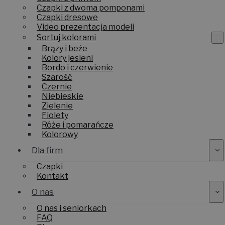
Czapki z dwoma pomponami
Czapki dresowe
Video prezentacja modeli
Sortuj kolorami
Brązy i beże
Kolory jesieni
Bordo i czerwienie
Szarość
Czernie
Niebieskie
Zielenie
Fiolety
Róże i pomarańcze
Kolorowy
Dla firm
Czapki
Kontakt
O nas
O nas i seniorkach
FAQ