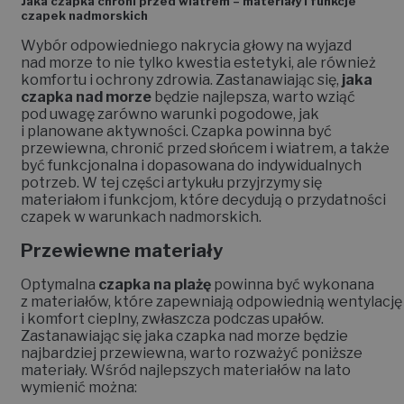
Jaka czapka chroni przed wiatrem – materiały i funkcje
czapek nadmorskich
Wybór odpowiedniego nakrycia głowy na wyjazd
nad morze to nie tylko kwestia estetyki, ale również
komfortu i ochrony zdrowia. Zastanawiając się,
jaka
czapka nad morze
będzie najlepsza, warto wziąć
pod uwagę zarówno warunki pogodowe, jak
i planowane aktywności. Czapka powinna być
przewiewna, chronić przed słońcem i wiatrem, a także
być funkcjonalna i dopasowana do indywidualnych
potrzeb. W tej części artykułu przyjrzymy się
materiałom i funkcjom, które decydują o przydatności
czapek w warunkach nadmorskich.
Przewiewne materiały
Optymalna
czapka na plażę
powinna być wykonana
z materiałów, które zapewniają odpowiednią wentylację
i komfort cieplny, zwłaszcza podczas upałów.
Zastanawiając się jaka czapka nad morze będzie
najbardziej przewiewna, warto rozważyć poniższe
materiały. Wśród najlepszych materiałów na lato
wymienić można: