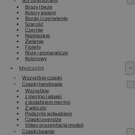
Sortuj kolorami
Brązy i beże
Kolory jesieni
Bordo i czerwienie
Szarość
Czernie
Niebieskie
Zielenie
Fiolety
Róże i pomarańcze
Kolorowy
Mężczyźni
Wszystkie czapki
Czapki handmade
Wszystkie
z merino i alpaki
z dodatkiem merino
Z włóczki
Podszyte jedwabiem
Czapki oversize
Video prezentacja modeli
Czapki beanie