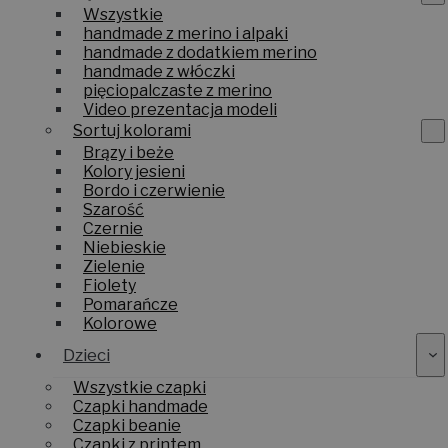
Wszystkie
handmade z merino i alpaki
handmade z dodatkiem merino
handmade z włóczki
pięciopalczaste z merino
Video prezentacja modeli
Sortuj kolorami
Brązy i beże
Kolory jesieni
Bordo i czerwienie
Szarość
Czernie
Niebieskie
Zielenie
Fiolety
Pomarańcze
Kolorowe
Dzieci
Wszystkie czapki
Czapki handmade
Czapki beanie
Czapki z printem