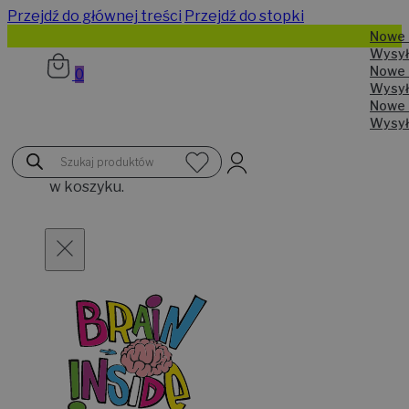
Przejdź do głównej treści
Przejdź do stopki
N
W
N
0
W
N
W
Brak
Wyszukiwarka
produktów
produktów
w koszyku.