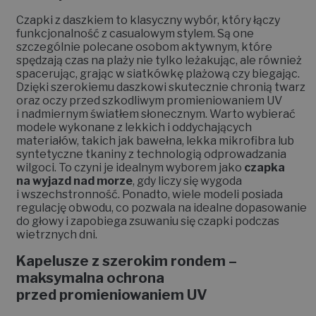
Czapki z daszkiem to klasyczny wybór, który łączy
funkcjonalność z casualowym stylem. Są one
szczególnie polecane osobom aktywnym, które
spędzają czas na plaży nie tylko leżakując, ale również
spacerując, grając w siatkówkę plażową czy biegając.
Dzięki szerokiemu daszkowi skutecznie chronią twarz
oraz oczy przed szkodliwym promieniowaniem UV
i nadmiernym światłem słonecznym. Warto wybierać
modele wykonane z lekkich i oddychających
materiałów, takich jak bawełna, lekka mikrofibra lub
syntetyczne tkaniny z technologią odprowadzania
wilgoci. To czyni je idealnym wyborem jako
czapka
na wyjazd nad morze
, gdy liczy się wygoda
i wszechstronność. Ponadto, wiele modeli posiada
regulację obwodu, co pozwala na idealne dopasowanie
do głowy i zapobiega zsuwaniu się czapki podczas
wietrznych dni.
Kapelusze z szerokim rondem –
maksymalna ochrona
przed promieniowaniem UV