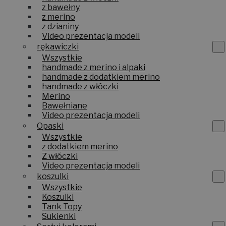
z bawełny
z merino
z dzianiny
Video prezentacja modeli
rękawiczki
Wszystkie
handmade z merino i alpaki
handmade z dodatkiem merino
handmade z włóczki
Merino
Bawełniane
Video prezentacja modeli
Opaski
Wszystkie
z dodatkiem merino
Z włóczki
Video prezentacja modeli
koszulki
Wszystkie
Koszulki
Tank Topy
Sukienki