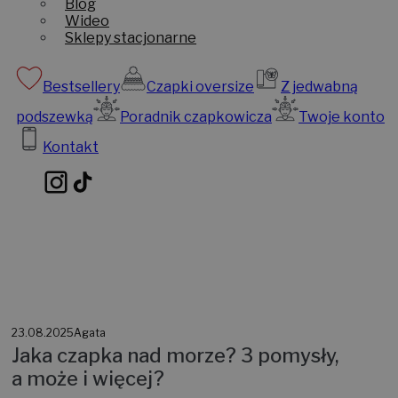
Blog
Wideo
Sklepy stacjonarne
Bestsellery
Czapki oversize
Z jedwabną
podszewką
Poradnik czapkowicza
Twoje konto
Kontakt
23.08.2025
Agata
Jaka czapka nad morze? 3 pomysły,
a może i więcej?