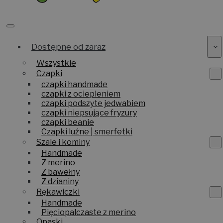
Dostępne od zaraz
Wszystkie
Czapki
czapki handmade
czapki z ociepleniem
czapki podszyte jedwabiem
czapki niepsujące fryzury
czapki beanie
Czapki luźne | smerfetki
Szale i kominy
Handmade
Z merino
Z bawełny
Z dzianiny
Rękawiczki
Handmade
Pięciopalczaste z merino
Opaski