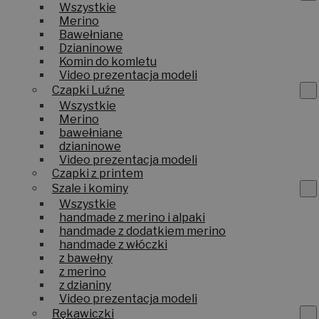
Wszystkie
Merino
Bawełniane
Dzianinowe
Komin do komletu
Video prezentacja modeli
Czapki Luźne
Wszystkie
Merino
bawełniane
dzianinowe
Video prezentacja modeli
Czapki z printem
Szale i kominy
Wszystkie
handmade z merino i alpaki
handmade z dodatkiem merino
handmade z włóczki
z bawełny
z merino
z dzianiny
Video prezentacja modeli
Rękawiczki