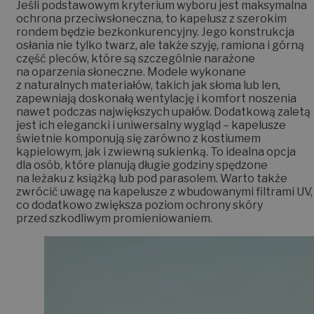
Jeśli podstawowym kryterium wyboru jest maksymalna
ochrona przeciwsłoneczna, to kapelusz z szerokim
rondem będzie bezkonkurencyjny. Jego konstrukcja
osłania nie tylko twarz, ale także szyję, ramiona i górną
część pleców, które są szczególnie narażone
na oparzenia słoneczne. Modele wykonane
z naturalnych materiałów, takich jak słoma lub len,
zapewniają doskonałą wentylację i komfort noszenia
nawet podczas największych upałów. Dodatkową zaletą
jest ich elegancki i uniwersalny wygląd – kapelusze
świetnie komponują się zarówno z kostiumem
kąpielowym, jak i zwiewną sukienką. To idealna opcja
dla osób, które planują długie godziny spędzone
na leżaku z książką lub pod parasolem. Warto także
zwrócić uwagę na kapelusze z wbudowanymi filtrami UV,
co dodatkowo zwiększa poziom ochrony skóry
przed szkodliwym promieniowaniem.