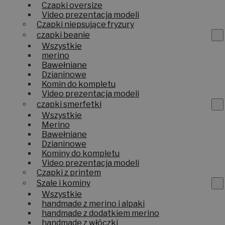
Czapki oversize
Video prezentacja modeli
Czapki niepsujące fryzury
czapki beanie
Wszystkie
merino
Bawełniane
Dzianinowe
Komin do kompletu
Video prezentacja modeli
czapki smerfetki
Wszystkie
Merino
Bawełniane
Dzianinowe
Kominy do kompletu
Video prezentacja modeli
Czapki z printem
Szale i kominy
Wszystkie
handmade z merino i alpaki
handmade z dodatkiem merino
handmade z włóczki