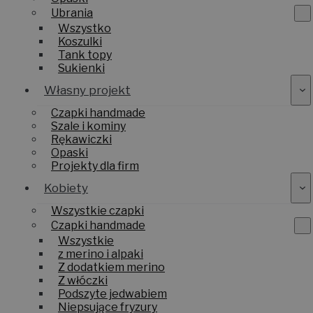
Ubrania
Wszystko
Koszulki
Tank topy
Sukienki
Własny projekt
Czapki handmade
Szale i kominy
Rękawiczki
Opaski
Projekty dla firm
Kobiety
Wszystkie czapki
Czapki handmade
Wszystkie
z merino i alpaki
Z dodatkiem merino
Z włóczki
Podszyte jedwabiem
Niepsujące fryzury