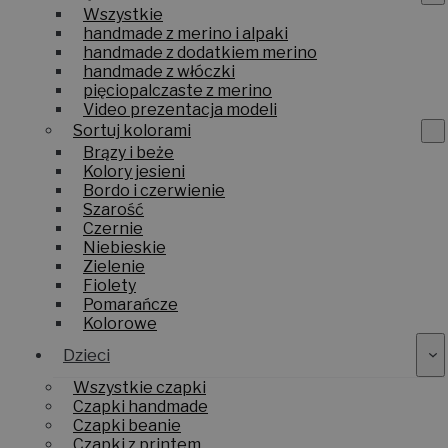
Wszystkie
handmade z merino i alpaki
handmade z dodatkiem merino
handmade z włóczki
pięciopalczaste z merino
Video prezentacja modeli
Sortuj kolorami
Brązy i beże
Kolory jesieni
Bordo i czerwienie
Szarość
Czernie
Niebieskie
Zielenie
Fiolety
Pomarańcze
Kolorowe
Dzieci
Wszystkie czapki
Czapki handmade
Czapki beanie
Czapki z printem