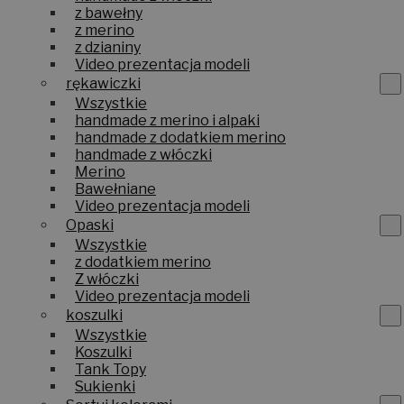
z bawełny
z merino
z dzianiny
Video prezentacja modeli
rękawiczki
Wszystkie
handmade z merino i alpaki
handmade z dodatkiem merino
handmade z włóczki
Merino
Bawełniane
Video prezentacja modeli
Opaski
Wszystkie
z dodatkiem merino
Z włóczki
Video prezentacja modeli
koszulki
Wszystkie
Koszulki
Tank Topy
Sukienki