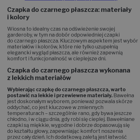
Czapka do czarnego płaszcza: materiały
i kolory
Wiosna to idealny czas na odświeżenie swojej
garderoby, w tym na dobór odpowiedniej czapki
do czarnego płaszcza. Kluczowym aspektem jest wybór
materiałów i kolorów, które nie tylko uzupełnią
elegancki wygląd płaszcza, ale również zapewnią
komfort i funkcjonalność w cieplejsze dni.
Czapka do czarnego płaszcza wykonana
z lekkich materiałów
Wybierając czapkę do czarnego płaszcza, warto
postawić na lekkie i przewiewne materiały.
Bawełna
jest doskonałym wyborem, ponieważ pozwala skórze
oddychać, co jest kluczowe w zmiennych
temperaturach – szczególnie rano, gdy bywa jeszcze
chłodno, i w ciągu dnia, gdy robi się cieplej. Bawełniane
czapki są miękkie, wygodne i dobrze dopasowują się
do kształtu głowy, zapewniając komfort noszenia
przez cały dzień. Ich dodatkową zaletą jest łatwość