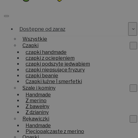
Dostępne od zaraz
Wszystkie
Czapki
czapki handmade
czapki z ociepleniem
czapki podszyte jedwabiem
czapki niepsujące fryzury
czapki beanie
Czapki luźne | smerfetki
Szale i kominy
Handmade
Z merino
Z bawełny
Z dzianiny
Rękawiczki
Handmade
Pięciopalczaste z merino
Opaski