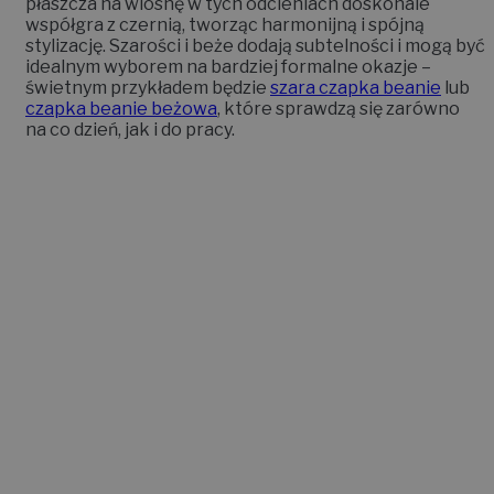
płaszcza na wiosnę w tych odcieniach doskonale
współgra z czernią, tworząc harmonijną i spójną
stylizację. Szarości i beże dodają subtelności i mogą być
idealnym wyborem na bardziej formalne okazje –
świetnym przykładem będzie
szara czapka beanie
lub
czapka beanie beżowa
, które sprawdzą się zarówno
na co dzień, jak i do pracy.
Jaką czapkę do czarnego płaszcza wybrać: styl
i fason
Wybór odpowiedniej czapki do czarnego płaszcza
na wiosnę może znacząco podkreślić charakter
Twojej stylizacji. Wiosenne miesiące to czas, kiedy
można pozwolić sobie na lżejsze i bardziej stylowe
nakrycia głowy, które będą harmonizować z eleganckim
płaszczem. W tej sekcji omówimy różne fasony czapek,
które idealnie pasują do czarnego płaszcza, dodając
mu szyku i stylu.