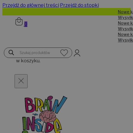
Przejdź do głównej treści
Przejdź do stopki
N
W
N
0
W
N
W
Brak
Wyszukiwarka
produktów
produktów
w koszyku.