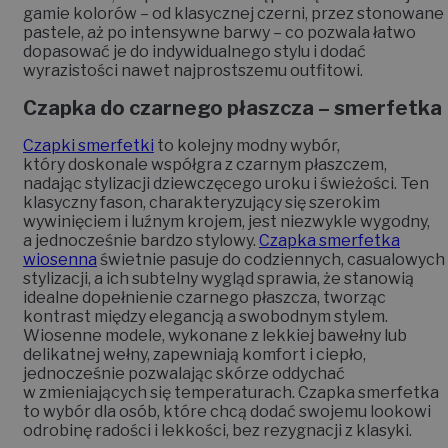
Brain Inside Sp. z o.o.
K. Jarochowskiego 58/2,
60-246 Poznań
NIP: 7822942714
REGON: 529160760
Odstąp od umowy
Obsługa klienta
Kontakt