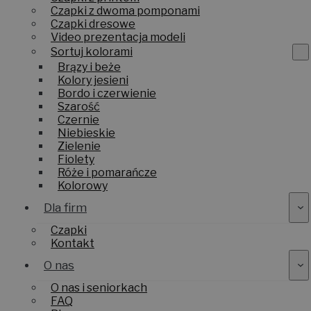
Czapki z dwoma pomponami
Czapki dresowe
Video prezentacja modeli
Sortuj kolorami
Brązy i beże
Kolory jesieni
Bordo i czerwienie
Szarość
Czernie
Niebieskie
Zielenie
Fiolety
Róże i pomarańcze
Kolorowy
Dla firm
Czapki
Kontakt
O nas
O nas i seniorkach
FAQ