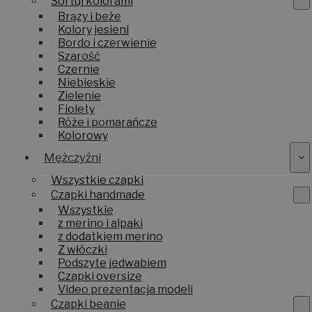
Sortuj kolorami
Brązy i beże
Kolory jesieni
Bordo i czerwienie
Szarość
Czernie
Niebieskie
Zielenie
Fiolety
Róże i pomarańcze
Kolorowy
Mężczyźni
Wszystkie czapki
Czapki handmade
Wszystkie
z merino i alpaki
z dodatkiem merino
Z włóczki
Podszyte jedwabiem
Czapki oversize
Video prezentacja modeli
Czapki beanie