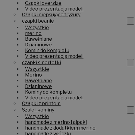
Czapki oversize
Video prezentacja modeli
Czapki niepsujące fryzury
czapki beanie
Wszystkie
merino
Bawełniane
Dzianinowe
Komin do kompletu
Video prezentacja modeli
czapki smerfetki
Wszystkie
Merino
Bawełniane
Dzianinowe
Kominy do kompletu
Video prezentacja modeli
Czapki z printem
Szale i kominy
Wszystkie
handmade z merino i alpaki
handmade z dodatkiem merino
handmade z włóczki