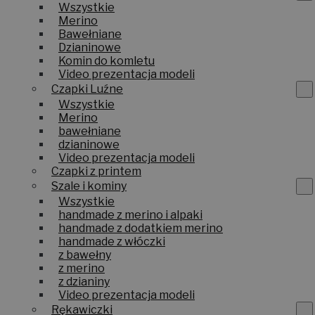
Wszystkie
Merino
Bawełniane
Dzianinowe
Komin do komletu
Video prezentacja modeli
Czapki Luźne
Wszystkie
Merino
bawełniane
dzianinowe
Video prezentacja modeli
Czapki z printem
Szale i kominy
Wszystkie
handmade z merino i alpaki
handmade z dodatkiem merino
handmade z włóczki
z bawełny
z merino
z dzianiny
Video prezentacja modeli
Rękawiczki