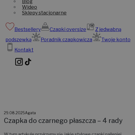
Blog
Wideo
Sklepy stacjonarne
Bestsellery
Czapki oversize
Z jedwabną
podszewką
Poradnik czapkowicza
Twoje konto
Kontakt
29.08.2025
Agata
Czapka do czarnego płaszcza – 4 rady
W tym artykule przyjrzymy się, jakie stylowe czapki najlepiej