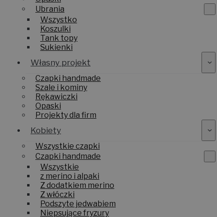
Ubrania
Wszystko
Koszulki
Tank topy
Sukienki
Własny projekt
Czapki handmade
Szale i kominy
Rękawiczki
Opaski
Projekty dla firm
Kobiety
Wszystkie czapki
Czapki handmade
Wszystkie
z merino i alpaki
Z dodatkiem merino
Z włóczki
Podszyte jedwabiem
Niepsujące fryzury